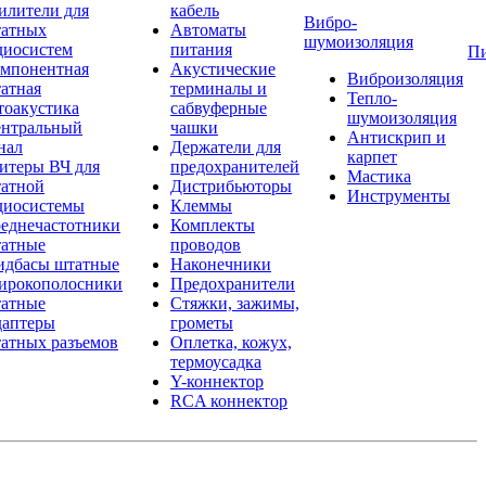
илители для
кабель
Вибро-
атных
Автоматы
шумоизоляция
диосистем
питания
П
мпонентная
Акустические
Виброизоляция
атная
терминалы и
Тепло-
тоакустика
сабвуферные
шумоизоляция
нтральный
чашки
Антискрип и
нал
Держатели для
карпет
итеры ВЧ для
предохранителей
Мастика
атной
Дистрибьюторы
Инструменты
диосистемы
Клеммы
еднечастотники
Комплекты
атные
проводов
дбасы штатные
Наконечники
рокополосники
Предохранители
атные
Стяжки, зажимы,
аптеры
грометы
атных разъемов
Оплетка, кожух,
термоусадка
Y-коннектор
RCA коннектор