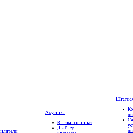
Штатная
Ко
Акустика
шт
Са
Высокочастотная
ус
Драйверы
шт
силители