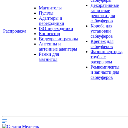
сабвуферы
Декоративные
Магнитолы
защитные
Пульты
решетки для
Адаптеры и
сабвуферов
переходники
Короба для
ISO-переходники
Распродажа
установки
Коннектор
сабвуферов
Видеорегистраторы
Крепеж для
Антенны и
сабвуферов
антенные адаптеры
Фазоинверторы,
Рамки для
трубы с
магнитол
раскрывом
Ремкомплекты
и запчасти для
сабвуферов