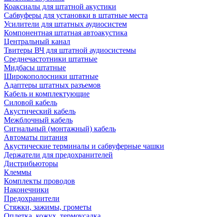
Коаксиалы для штатной акустики
Сабвуферы для установки в штатные места
Усилители для штатных аудиосистем
Компонентная штатная автоакустика
Центральный канал
Твитеры ВЧ для штатной аудиосистемы
Среднечастотники штатные
Мидбасы штатные
Широкополосники штатные
Адаптеры штатных разъемов
Кабель и комплектующие
Силовой кабель
Акустический кабель
Межблочный кабель
Сигнальный (монтажный) кабель
Автоматы питания
Акустические терминалы и сабвуферные чашки
Держатели для предохранителей
Дистрибьюторы
Клеммы
Комплекты проводов
Наконечники
Предохранители
Стяжки, зажимы, грометы
Оплетка, кожух, термоусадка