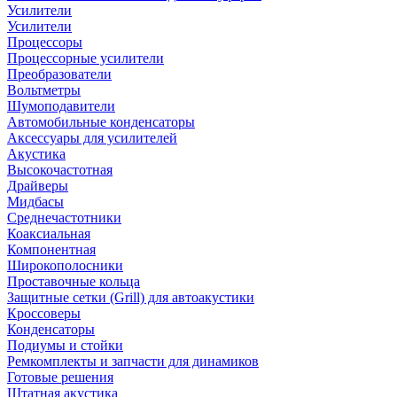
Усилители
Усилители
Процессоры
Процессорные усилители
Преобразователи
Вольтметры
Шумоподавители
Автомобильные конденсаторы
Аксессуары для усилителей
Акустика
Высокочастотная
Драйверы
Мидбасы
Среднечастотники
Коаксиальная
Компонентная
Широкополосники
Проставочные кольца
Защитные сетки (Grill) для автоакустики
Кроссоверы
Конденсаторы
Подиумы и стойки
Ремкомплекты и запчасти для динамиков
Готовые решения
Штатная акустика