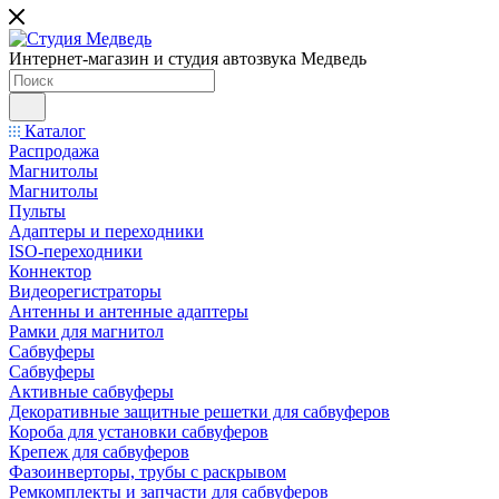
Интернет-магазин и студия автозвука Медведь
Каталог
Распродажа
Магнитолы
Магнитолы
Пульты
Адаптеры и переходники
ISO-переходники
Коннектор
Видеорегистраторы
Антенны и антенные адаптеры
Рамки для магнитол
Сабвуферы
Сабвуферы
Активные сабвуферы
Декоративные защитные решетки для сабвуферов
Короба для установки сабвуферов
Крепеж для сабвуферов
Фазоинверторы, трубы с раскрывом
Ремкомплекты и запчасти для сабвуферов