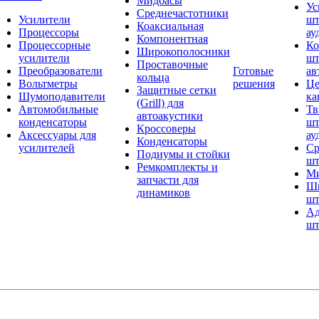
Мидбасы
Ус
Среднечастотники
Усилители
шт
Коаксиальная
Процессоры
ау
Компонентная
Процессорные
Ко
Широкополосники
усилители
шт
Проставочные
Преобразователи
Готовые
ав
кольца
Вольтметры
решения
Це
Защитные сетки
Шумоподавители
ка
(Grill) для
Автомобильные
Тв
автоакустики
конденсаторы
шт
Кроссоверы
Аксессуары для
ау
Конденсаторы
усилителей
Ср
Подиумы и стойки
шт
Ремкомплекты и
Ми
запчасти для
Ши
динамиков
шт
Ад
шт