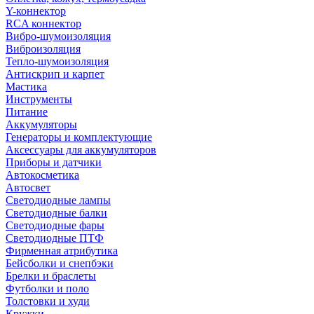
Y-коннектор
RCA коннектор
Вибро-шумоизоляция
Виброизоляция
Тепло-шумоизоляция
Антискрип и карпет
Мастика
Инструменты
Питание
Аккумуляторы
Генераторы и комплектующие
Аксессуары для аккумуляторов
Приборы и датчики
Автокосметика
Автосвет
Светодиодные лампы
Светодиодные балки
Светодиодные фары
Светодиодные ПТФ
Фирменная атрибутика
Бейсболки и снепбэки
Брелки и браслеты
Футболки и поло
Толстовки и худи
Кружки