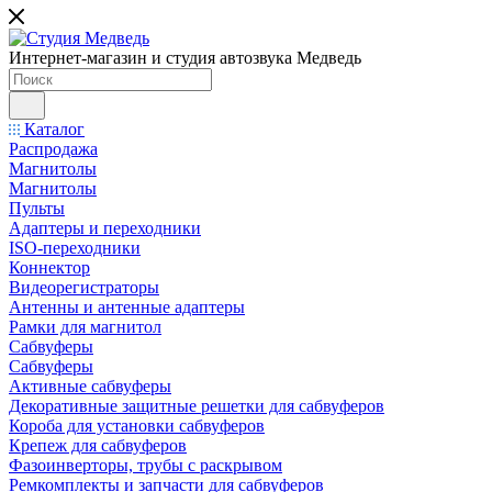
Интернет-магазин и студия автозвука Медведь
Каталог
Распродажа
Магнитолы
Магнитолы
Пульты
Адаптеры и переходники
ISO-переходники
Коннектор
Видеорегистраторы
Антенны и антенные адаптеры
Рамки для магнитол
Сабвуферы
Сабвуферы
Активные сабвуферы
Декоративные защитные решетки для сабвуферов
Короба для установки сабвуферов
Крепеж для сабвуферов
Фазоинверторы, трубы с раскрывом
Ремкомплекты и запчасти для сабвуферов