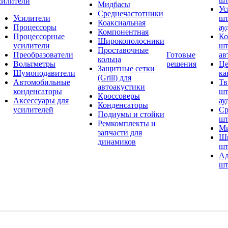
силители
Мидбасы
Ус
Среднечастотники
Усилители
шт
Коаксиальная
Процессоры
ау
Компонентная
Процессорные
Ко
Широкополосники
усилители
шт
Проставочные
Преобразователи
Готовые
ав
кольца
Вольтметры
решения
Це
Защитные сетки
Шумоподавители
ка
(Grill) для
Автомобильные
Тв
автоакустики
конденсаторы
шт
Кроссоверы
Аксессуары для
ау
Конденсаторы
усилителей
Ср
Подиумы и стойки
шт
Ремкомплекты и
Ми
запчасти для
Ши
динамиков
шт
Ад
шт