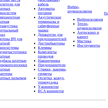
илители для
кабель
Вибро-
атных
Автоматы
шумоизоляция
диосистем
питания
П
мпонентная
Акустические
Виброизоляция
атная
терминалы и
Тепло-
тоакустика
сабвуферные
шумоизоляция
нтральный
чашки
Антискрип и
нал
Держатели для
карпет
итеры ВЧ для
предохранителей
Мастика
атной
Дистрибьюторы
Инструменты
диосистемы
Клеммы
еднечастотники
Комплекты
атные
проводов
дбасы штатные
Наконечники
рокополосники
Предохранители
атные
Стяжки, зажимы,
аптеры
грометы
атных разъемов
Оплетка, кожух,
термоусадка
Y-коннектор
RCA коннектор