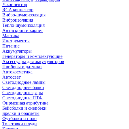
Y-коннектор
RCA коннектор
Вибро-шумоизоляция
Виброизоляция
Тепло-шумоизоляция
Антискрип и карпет
Мастика
Инструменты
Питание
Аккумуляторы
Генераторы и комплектующие
Аксессуары для аккумуляторов
Приборы и датчики
Автокосметика
Автосвет
Светодиодные лампы
Светодиодные балки
Светодиодные фары
Светодиодные ПТФ
Фирменная атрибутика
Бейсболки и снепбэки
Брелки и браслеты
Футболки и поло
Толстовки и худи
Кружки