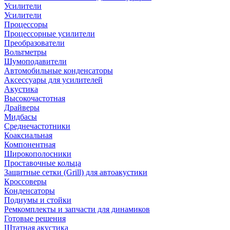
Усилители
Усилители
Процессоры
Процессорные усилители
Преобразователи
Вольтметры
Шумоподавители
Автомобильные конденсаторы
Аксессуары для усилителей
Акустика
Высокочастотная
Драйверы
Мидбасы
Среднечастотники
Коаксиальная
Компонентная
Широкополосники
Проставочные кольца
Защитные сетки (Grill) для автоакустики
Кроссоверы
Конденсаторы
Подиумы и стойки
Ремкомплекты и запчасти для динамиков
Готовые решения
Штатная акустика