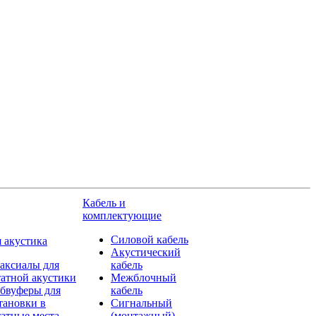
Кабель и
комплектующие
Силовой кабель
 акустика
Акустический
аксиалы для
кабель
атной акустики
Межблочный
бвуферы для
кабель
тановки в
Сигнальный
атные места
(монтажный)