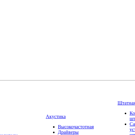
Штатная
Ко
Акустика
шт
Са
Высокочастотная
ус
Драйверы
шт