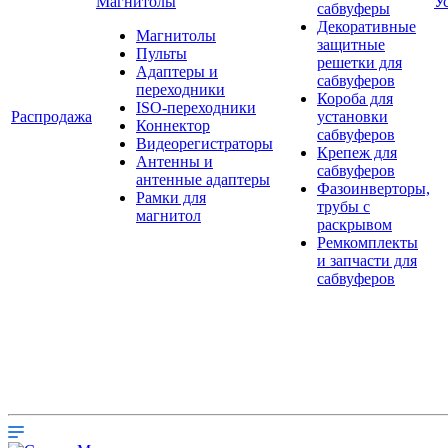
Магнитолы
У
сабвуферы
Декоративные
Магнитолы
защитные
Пульты
решетки для
Адаптеры и
сабвуферов
переходники
Короба для
ISO-переходники
Распродажа
установки
Коннектор
сабвуферов
Видеорегистраторы
Крепеж для
Антенны и
сабвуферов
антенные адаптеры
Фазоинверторы,
Рамки для
трубы с
магнитол
раскрывом
Ремкомплекты
и запчасти для
сабвуферов