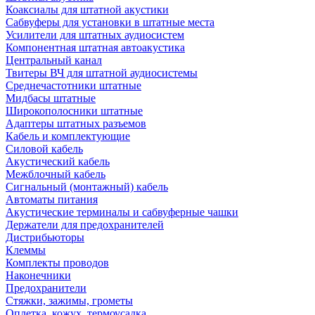
Коаксиалы для штатной акустики
Сабвуферы для установки в штатные места
Усилители для штатных аудиосистем
Компонентная штатная автоакустика
Центральный канал
Твитеры ВЧ для штатной аудиосистемы
Среднечастотники штатные
Мидбасы штатные
Широкополосники штатные
Адаптеры штатных разъемов
Кабель и комплектующие
Силовой кабель
Акустический кабель
Межблочный кабель
Сигнальный (монтажный) кабель
Автоматы питания
Акустические терминалы и сабвуферные чашки
Держатели для предохранителей
Дистрибьюторы
Клеммы
Комплекты проводов
Наконечники
Предохранители
Стяжки, зажимы, грометы
Оплетка, кожух, термоусадка