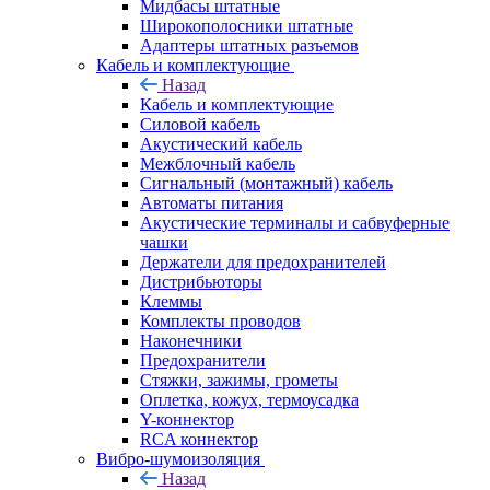
Мидбасы штатные
Широкополосники штатные
Адаптеры штатных разъемов
Кабель и комплектующие
Назад
Кабель и комплектующие
Силовой кабель
Акустический кабель
Межблочный кабель
Сигнальный (монтажный) кабель
Автоматы питания
Акустические терминалы и сабвуферные
чашки
Держатели для предохранителей
Дистрибьюторы
Клеммы
Комплекты проводов
Наконечники
Предохранители
Стяжки, зажимы, грометы
Оплетка, кожух, термоусадка
Y-коннектор
RCA коннектор
Вибро-шумоизоляция
Назад