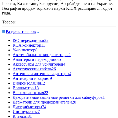
Poccии, Казахстане, Белорусии, Азербайджане и на Украине.
География продаж торговой марки KICX расширяется год от
года.
Товары
Разделы товаров
ISO-переходники
22
RCA коннектор
11
Y-коннектор
8
Автомобильные конденсаторы
2
Адаптеры и переходники
5
Аксессуары для усилителей
4
Акустический кабель
26
Антенны и антенные адаптеры
4
Антискрип и карпет
9
Виброизоляция
12
Вольтметры
18
Высокочастотная
22
Декоративные защитные решетки для сабвуферов
1
Держатели для предохранителей
20
Дистрибьюторы
24
Инструменты
7
Клеммы
31