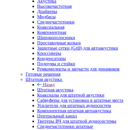
Акустика
Высокочастотная
Драйверы
Мидбасы
Среднечастотники
Коаксиальная
Компонентная
Широкополосники
Проставочные кольца
Защитные сетки (Grill) для автоакустики
Кроссоверы
Конденсаторы
Подиумы и стойки
Ремкомплекты и запчасти для динамиков
Готовые решения
Штатная акустика
Назад
Штатная акустика
Коаксиалы для штатной акустики
Сабвуферы для установки в штатные места
Усилители для штатных аудиосистем
Компонентная штатная автоакустика
Центральный канал
Твитеры ВЧ для штатной аудиосистемы
Среднечастотники штатные