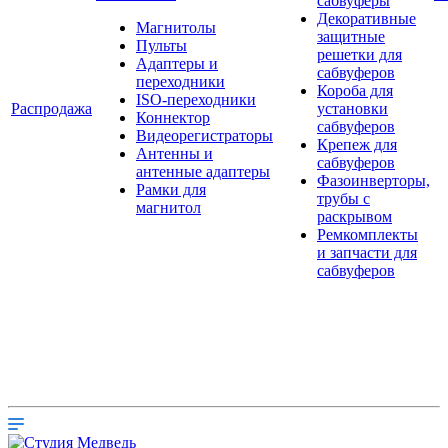
сабвуферы
Декоративные
Магнитолы
защитные
Пульты
решетки для
Адаптеры и
сабвуферов
переходники
Короба для
ISO-переходники
Распродажа
установки
Коннектор
сабвуферов
Видеорегистраторы
Крепеж для
Антенны и
сабвуферов
антенные адаптеры
Фазоинверторы,
Рамки для
трубы с
магнитол
раскрывом
Ремкомплекты
и запчасти для
сабвуферов