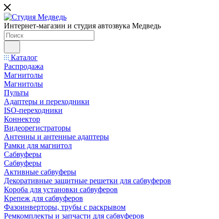
Интернет-магазин и студия автозвука Медведь
Каталог
Распродажа
Магнитолы
Магнитолы
Пульты
Адаптеры и переходники
ISO-переходники
Коннектор
Видеорегистраторы
Антенны и антенные адаптеры
Рамки для магнитол
Сабвуферы
Сабвуферы
Активные сабвуферы
Декоративные защитные решетки для сабвуферов
Короба для установки сабвуферов
Крепеж для сабвуферов
Фазоинверторы, трубы с раскрывом
Ремкомплекты и запчасти для сабвуферов