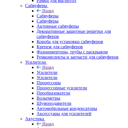
Рамки для магнитол
Сабвуферы
Назад
Сабвуферы
Сабвуферы
Активные сабвуферы
Декоративные защитные решетки для
сабвуферов
Короба для установки сабвуферов
Крепеж для сабвуферов
Фазоинверторы, трубы с раскрывом
Ремкомплекты и запчасти для сабвуферов
Усилители
Назад
Усилители
Усилители
Процессоры
Процессорные усилители
Преобразователи
Вольтметры
Шумоподавители
Автомобильные конденсаторы
Аксессуары для усилителей
Акустика
Назад