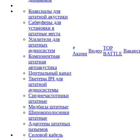
Коаксиалы для
штатной акустики
Сабвуферы для
установки в
штатные места
Усилители для
штатных
TOP
аудиосистем
Видео
Ваканс
Акции
BATTLE
Компонентная
штатная
автоакустика
Центральный канал
Твитеры ВЧ для
штатной
аудиосистемы
Среднечастотники
штатные
Мидбасы штатные
Широкополосники
штатные
Адаптеры штатных
разъемов
Силовой кабель