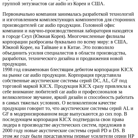
группой энтузиастов car audio из Кореи и США.
Первоначально компания занималась разработкой технологий
и изготовлением комплектующих компонентов для сторонних
производителей car audio продукции. Головной офис
компании и научно-производственная лаборатория находятся
в городе Сеул (Южная Корея). Многочисленные филиалы
корпорации разбросаны буквально по всему миру: в США,
Южной Корее, на Тайване и в Китае. Это позволило
объединить усилия специалистов в области производства,
разработки, технического дизайна и продвижения новой
продукции.
1998 год ознаменован блестящим дебютом корпорации KICX
на рынке car audio продукции. Корпорация представила
собственные акустические системы серий DC, AL, GF под
торговой маркой KICX. Продукция KICX сразу привлекла к
себе внимание любителей car audio и профессионалов за
великолепное звучание, яркий дизайн и способность работать
в самых тяжелых условиях. О великолепном качестве
продукции говорит то, что акустические системы серий AL и
GF в модернизированном виде выпускаются до сих пор. В
последующем корпорация KICX подтвердила свои права
лидера в производстве акустических систем, предложив в
2000 году новые акустические системы серий PD и DS. В
этом же году были представлены первые усилители серии HP