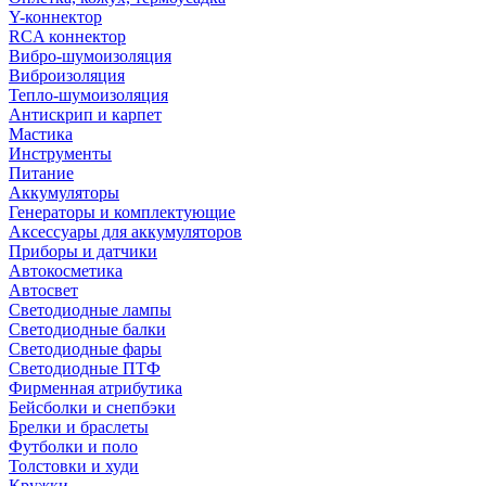
Y-коннектор
RCA коннектор
Вибро-шумоизоляция
Виброизоляция
Тепло-шумоизоляция
Антискрип и карпет
Мастика
Инструменты
Питание
Аккумуляторы
Генераторы и комплектующие
Аксессуары для аккумуляторов
Приборы и датчики
Автокосметика
Автосвет
Светодиодные лампы
Светодиодные балки
Светодиодные фары
Светодиодные ПТФ
Фирменная атрибутика
Бейсболки и снепбэки
Брелки и браслеты
Футболки и поло
Толстовки и худи
Кружки