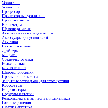
Усилители
Усилители
Процессоры
Процессорные усилители
Преобразователи
Вольтметры
Шумоподавители
Автомобильные конденсаторы
Аксессуары для усилителей
Акустика
Высокочастотная
Драйверы
Мидбасы
Среднечастотники
Коаксиальная
Компонентная
Широкополосники
Проставочные кольца
Защитные сетки (Grill) для автоакустики
Кроссоверы
Конденсаторы
Подиумы и стойки
Ремкомплекты и запчасти для динамиков
Готовые решения
Штатная акустика