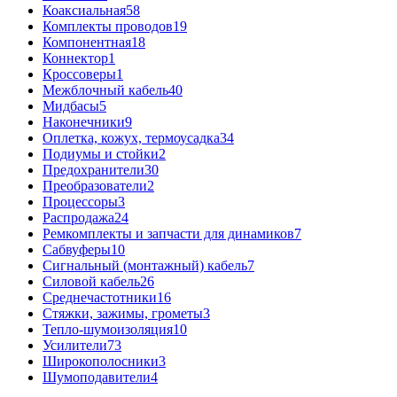
Коаксиальная
58
Комплекты проводов
19
Компонентная
18
Коннектор
1
Кроссоверы
1
Межблочный кабель
40
Мидбасы
5
Наконечники
9
Оплетка, кожух, термоусадка
34
Подиумы и стойки
2
Предохранители
30
Преобразователи
2
Процессоры
3
Распродажа
24
Ремкомплекты и запчасти для динамиков
7
Сабвуферы
10
Сигнальный (монтажный) кабель
7
Силовой кабель
26
Среднечастотники
16
Стяжки, зажимы, грометы
3
Тепло-шумоизоляция
10
Усилители
73
Широкополосники
3
Шумоподавители
4