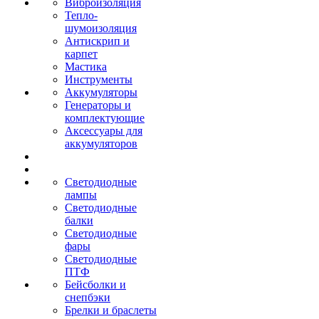
Виброизоляция
Тепло-
шумоизоляция
Антискрип и
карпет
Мастика
Инструменты
Аккумуляторы
Генераторы и
комплектующие
Аксессуары для
аккумуляторов
Светодиодные
лампы
Светодиодные
балки
Светодиодные
фары
Светодиодные
ПТФ
Бейсболки и
снепбэки
Брелки и браслеты