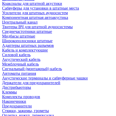
Коаксиалы для штатной акустики
Сабвуферы для установки в штатные места
Усилители для штатных аудиосистем
Компонентная штатная автоакустика
Центральный канал
Твитеры ВЧ для штатной аудиосистемы
Среднечастотники штатные
Мидбасы штатные
Широкополосники штатные
Адаптеры штатных разъемов
Кабель и комплектующие
Силовой кабель
Акустический кабель
Межблочный кабель
Сигнальный (монтажный) кабель
Автоматы питания
Акустические терминалы и сабвуферные чашки
Держатели для предохранителей
Дистрибьюторы
Клеммы
Комплекты проводов
Наконечники
Предохранители
Стяжки, зажимы, грометы
Оплетка, кожух, термоусадка