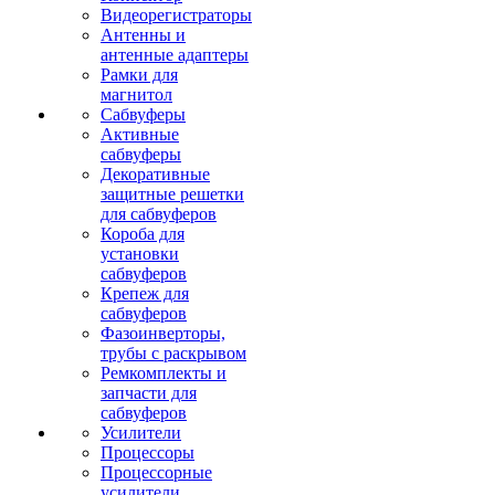
Видеорегистраторы
Антенны и
антенные адаптеры
Рамки для
магнитол
Сабвуферы
Активные
сабвуферы
Декоративные
защитные решетки
для сабвуферов
Короба для
установки
сабвуферов
Крепеж для
сабвуферов
Фазоинверторы,
трубы с раскрывом
Ремкомплекты и
запчасти для
сабвуферов
Усилители
Процессоры
Процессорные
усилители