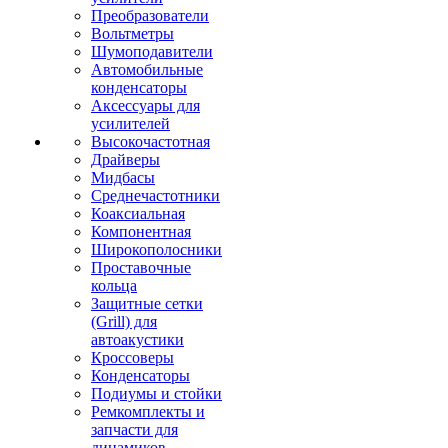
Преобразователи
Вольтметры
Шумоподавители
Автомобильные
конденсаторы
Аксессуары для
усилителей
Высокочастотная
Драйверы
Мидбасы
Среднечастотники
Коаксиальная
Компонентная
Широкополосники
Проставочные
кольца
Защитные сетки
(Grill) для
автоакустики
Кроссоверы
Конденсаторы
Подиумы и стойки
Ремкомплекты и
запчасти для
динамиков