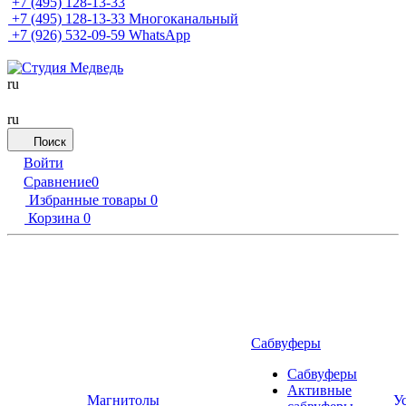
+7 (495) 128-13-33
+7 (495) 128-13-33
Многоканальный
+7 (926) 532-09-59
WhatsApp
ru
ru
Поиск
Войти
Сравнение
0
Избранные товары
0
Корзина
0
Сабвуферы
Сабвуферы
Активные
Магнитолы
У