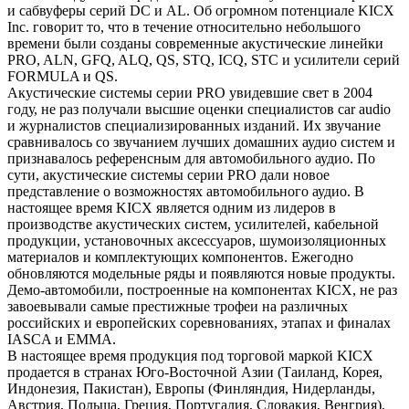
и сабвуферы серий DC и AL. Об огромном потенциале KICX
Inc. говорит то, что в течение относительно небольшого
времени были созданы современные акустические линейки
PRO, ALN, GFQ, ALQ, QS, STQ, ICQ, STC и усилители серий
FORMULA и QS.
Акустические системы серии PRO увидевшие свет в 2004
году, не раз получали высшие оценки специалистов car audio
и журналистов специализированных изданий. Их звучание
сравнивалось со звучанием лучших домашних аудио систем и
признавалось референсным для автомобильного аудио. По
сути, акустические системы серии PRO дали новое
представление о возможностях автомобильного аудио. В
настоящее время KICX является одним из лидеров в
производстве акустических систем, усилителей, кабельной
продукции, установочных аксессуаров, шумоизоляционных
материалов и комплектующих компонентов. Ежегодно
обновляются модельные ряды и появляются новые продукты.
Демо-автомобили, построенные на компонентах KICX, не раз
завоевывали самые престижные трофеи на различных
российских и европейских соревнованиях, этапах и финалах
IASCA и EMMA.
В настоящее время продукция под торговой маркой KICX
продается в странах Юго-Восточной Азии (Таиланд, Корея,
Индонезия, Пакистан), Европы (Финляндия, Нидерланды,
Австрия, Польша, Греция, Португалия, Словакия, Венгрия),