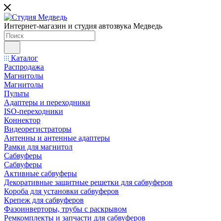
Интернет-магазин и студия автозвука Медведь
Каталог
Распродажа
Магнитолы
Магнитолы
Пульты
Адаптеры и переходники
ISO-переходники
Коннектор
Видеорегистраторы
Антенны и антенные адаптеры
Рамки для магнитол
Сабвуферы
Сабвуферы
Активные сабвуферы
Декоративные защитные решетки для сабвуферов
Короба для установки сабвуферов
Крепеж для сабвуферов
Фазоинверторы, трубы с раскрывом
Ремкомплекты и запчасти для сабвуферов