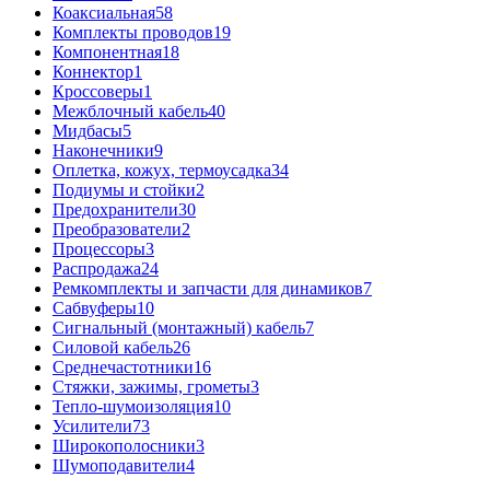
Коаксиальная
58
Комплекты проводов
19
Компонентная
18
Коннектор
1
Кроссоверы
1
Межблочный кабель
40
Мидбасы
5
Наконечники
9
Оплетка, кожух, термоусадка
34
Подиумы и стойки
2
Предохранители
30
Преобразователи
2
Процессоры
3
Распродажа
24
Ремкомплекты и запчасти для динамиков
7
Сабвуферы
10
Сигнальный (монтажный) кабель
7
Силовой кабель
26
Среднечастотники
16
Стяжки, зажимы, грометы
3
Тепло-шумоизоляция
10
Усилители
73
Широкополосники
3
Шумоподавители
4