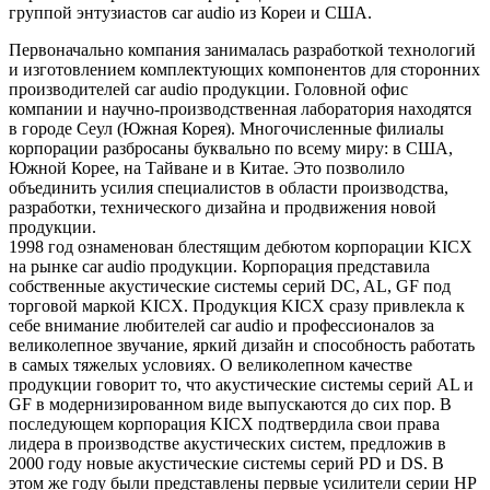
группой энтузиастов car audio из Кореи и США.
Первоначально компания занималась разработкой технологий
и изготовлением комплектующих компонентов для сторонних
производителей car audio продукции. Головной офис
компании и научно-производственная лаборатория находятся
в городе Сеул (Южная Корея). Многочисленные филиалы
корпорации разбросаны буквально по всему миру: в США,
Южной Корее, на Тайване и в Китае. Это позволило
объединить усилия специалистов в области производства,
разработки, технического дизайна и продвижения новой
продукции.
1998 год ознаменован блестящим дебютом корпорации KICX
на рынке car audio продукции. Корпорация представила
собственные акустические системы серий DC, AL, GF под
торговой маркой KICX. Продукция KICX сразу привлекла к
себе внимание любителей car audio и профессионалов за
великолепное звучание, яркий дизайн и способность работать
в самых тяжелых условиях. О великолепном качестве
продукции говорит то, что акустические системы серий AL и
GF в модернизированном виде выпускаются до сих пор. В
последующем корпорация KICX подтвердила свои права
лидера в производстве акустических систем, предложив в
2000 году новые акустические системы серий PD и DS. В
этом же году были представлены первые усилители серии HP