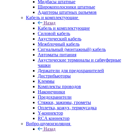
Мидбасы штатные
Широкополосники штатные
Адаптеры штатных разъемов
Кабель и комплектующие
Назад
Кабель и комплектующие
Силовой кабель
Акустический кабель
Межблочный кабель
Сигнальный (монтажный) кабель
Автоматы питания
Акустические терминалы и сабвуферные
чашки
Держатели для предохранителей
Дистрибьюторы
Клеммы
Комплекты проводов
Наконечники
Предохранители
Стяжки, зажимы, грометы
Оплетка, кожух, термоусадка
Y-коннектор
RCA коннектор
Вибро-шумоизоляция
Назад