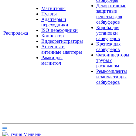
сабвуферы
Декоративные
Магнитолы
защитные
Пульты
решетки для
Адаптеры и
сабвуферов
переходники
Короба для
ISO-переходники
Распродажа
установки
Коннектор
сабвуферов
Видеорегистраторы
Крепеж для
Антенны и
сабвуферов
антенные адаптеры
Фазоинверторы,
Рамки для
трубы с
магнитол
раскрывом
Ремкомплекты
и запчасти для
сабвуферов