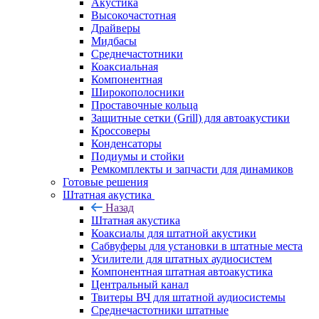
Акустика
Высокочастотная
Драйверы
Мидбасы
Среднечастотники
Коаксиальная
Компонентная
Широкополосники
Проставочные кольца
Защитные сетки (Grill) для автоакустики
Кроссоверы
Конденсаторы
Подиумы и стойки
Ремкомплекты и запчасти для динамиков
Готовые решения
Штатная акустика
Назад
Штатная акустика
Коаксиалы для штатной акустики
Сабвуферы для установки в штатные места
Усилители для штатных аудиосистем
Компонентная штатная автоакустика
Центральный канал
Твитеры ВЧ для штатной аудиосистемы
Среднечастотники штатные