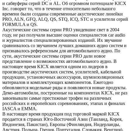
и сабвуферы серий DC и AL. Об огромном потенциале KICX
Inc. говорит то, что в течение относительно небольшого
времени были созданы современные акустические линейки
PRO, ALN, GFQ, ALQ, QS, STQ, ICQ, STC и усилители серий
FORMULA и QS.
Акустические системы серии PRO увидевшие свет в 2004
году, не раз получали высшие оценки специалистов car audio
и журналистов специализированных изданий. Их звучание
сравнивалось со звучанием лучших домашних аудио систем и
признавалось референсным для автомобильного аудио. По
сути, акустические системы серии PRO дали новое
представление о возможностях автомобильного аудио. В
настоящее время KICX является одним из лидеров в
производстве акустических систем, усилителей, кабельной
продукции, установочных аксессуаров, шумоизоляционных
материалов и комплектующих компонентов. Ежегодно
обновляются модельные ряды и появляются новые продукты.
Демо-автомобили, построенные на компонентах KICX, не раз
завоевывали самые престижные трофеи на различных
российских и европейских соревнованиях, этапах и финалах
IASCA и EMMA.
В настоящее время продукция под торговой маркой KICX
продается в странах Юго-Восточной Азии (Таиланд, Корея,
Индонезия, Пакистан), Европы (Финляндия, Нидерланды,
Австрия, Польша, Греция, Португалия, Словакия, Венгрия),