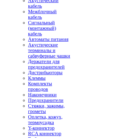
Акустический
кабель
Межблочный
кабель
Сигнальный
(монтажный)
кабель
Автоматы питания
Акустические
терминалы и
сабвуферные чашки
Держатели для
предохранителей
Дистрибьюторы
Клеммы
Комплекты
проводов
Наконечники
Предохранители
Стяжки, зажимы,
грометы
Оплетка, кожух,
термоусадка
Y-коннектор
RCA коннектор