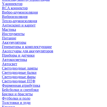
Y-коннектор
RCA коннектор
Вибро-шумоизоляция
Виброизоляция
Тепло-шумоизоляция
Антискрип и карпет
Мастика
Инструменты
Питание
Аккумуляторы
Генераторы и комплектующие
Аксессуары для аккумуляторов
Приборы и датчики
Автокосметика
Автосвет
Светодиодные лампы
Светодиодные балки
Светодиодные фары
Светодиодные ПТФ
Фирменная атрибутика
Бейсболки и снепбэки
Брелки и браслеты
Футболки и поло
Толстовки и худи
Кружки