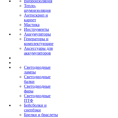
Виброизоляция
Тепло-
шумоизоляция
Антискрип и
карпет
Мастика
Инструменты
Аккумуляторы
Генераторы и
комплектующие
Аксессуары для
аккумуляторов
Светодиодные
лампы
Светодиодные
балки
Светодиодные
фары
Светодиодные
ПТФ
Бейсболки и
снепбэки
Брелки и браслеты