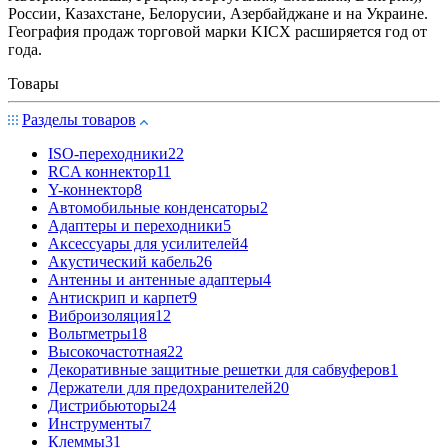
Poccии, Казахстане, Белорусии, Азербайджане и на Украине.
География продаж торговой марки KICX расширяется год от
года.
Товары
Разделы товаров
ISO-переходники
22
RCA коннектор
11
Y-коннектор
8
Автомобильные конденсаторы
2
Адаптеры и переходники
5
Аксессуары для усилителей
4
Акустический кабель
26
Антенны и антенные адаптеры
4
Антискрип и карпет
9
Виброизоляция
12
Вольтметры
18
Высокочастотная
22
Декоративные защитные решетки для сабвуферов
1
Держатели для предохранителей
20
Дистрибьюторы
24
Инструменты
7
Клеммы
31