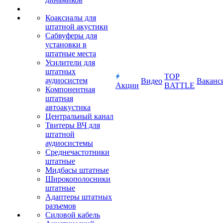
Коаксиалы для
штатной акустики
Сабвуферы для
установки в
штатные места
Усилители для
штатных
TOP
аудиосистем
Видео
Ваканс
Акции
BATTLE
Компонентная
штатная
автоакустика
Центральный канал
Твитеры ВЧ для
штатной
аудиосистемы
Среднечастотники
штатные
Мидбасы штатные
Широкополосники
штатные
Адаптеры штатных
разъемов
Силовой кабель