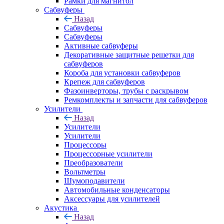
Рамки для магнитол
Сабвуферы
Назад
Сабвуферы
Сабвуферы
Активные сабвуферы
Декоративные защитные решетки для
сабвуферов
Короба для установки сабвуферов
Крепеж для сабвуферов
Фазоинверторы, трубы с раскрывом
Ремкомплекты и запчасти для сабвуферов
Усилители
Назад
Усилители
Усилители
Процессоры
Процессорные усилители
Преобразователи
Вольтметры
Шумоподавители
Автомобильные конденсаторы
Аксессуары для усилителей
Акустика
Назад