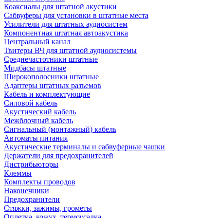
Коаксиалы для штатной акустики
Сабвуферы для установки в штатные места
Усилители для штатных аудиосистем
Компонентная штатная автоакустика
Центральный канал
Твитеры ВЧ для штатной аудиосистемы
Среднечастотники штатные
Мидбасы штатные
Широкополосники штатные
Адаптеры штатных разъемов
Кабель и комплектующие
Силовой кабель
Акустический кабель
Межблочный кабель
Сигнальный (монтажный) кабель
Автоматы питания
Акустические терминалы и сабвуферные чашки
Держатели для предохранителей
Дистрибьюторы
Клеммы
Комплекты проводов
Наконечники
Предохранители
Стяжки, зажимы, грометы
Оплетка, кожух, термоусадка