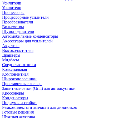
Усилители
Усилители
Процессоры
Процессорные усилители
Преобразователи
Вольтметры
Шумоподавители
Автомобильные конденсаторы
Аксессуары для усилителей
Акустика
Высокочастотная
Драйверы
Мидбасы
Среднечастотники
Коаксиальная
Компонентная
Широкополосники
Проставочные кольца
Защитные сетки (Grill) для автоакустики
Кроссоверы
Конденсаторы
Подиумы и стойки
Ремкомплекты и запчасти для динамиков
Готовые решения
Штатная акустика