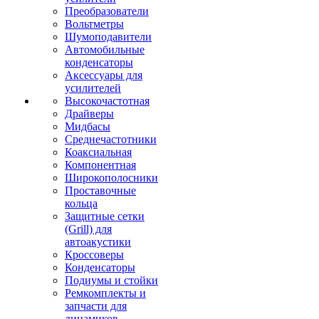
Преобразователи
Вольтметры
Шумоподавители
Автомобильные
конденсаторы
Аксессуары для
усилителей
Высокочастотная
Драйверы
Мидбасы
Среднечастотники
Коаксиальная
Компонентная
Широкополосники
Проставочные
кольца
Защитные сетки
(Grill) для
автоакустики
Кроссоверы
Конденсаторы
Подиумы и стойки
Ремкомплекты и
запчасти для
динамиков