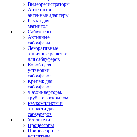
Видеорегистраторы
Антенны и
антенные адаптеры
Рамки для
магнитол
Сабвуферы
Активные
сабвуферы
Декоративные
защитные решетки
для сабвуферов
Короба для
установки
сабвуферов
Крепеж для
сабвуферов
Фазоинверторы,
трубы с раскрывом
Ремкомплекты и
запчасти для
сабвуферов
Усилители
Процессоры
Процессорные
усилители