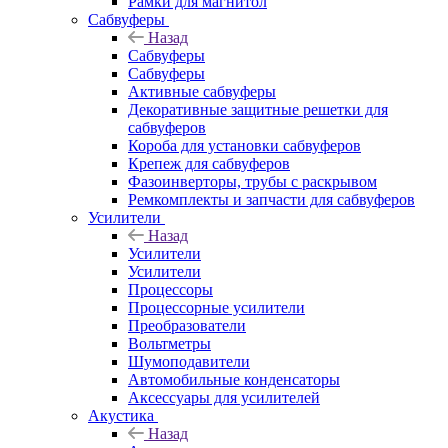
Рамки для магнитол
Сабвуферы
Назад
Сабвуферы
Сабвуферы
Активные сабвуферы
Декоративные защитные решетки для
сабвуферов
Короба для установки сабвуферов
Крепеж для сабвуферов
Фазоинверторы, трубы с раскрывом
Ремкомплекты и запчасти для сабвуферов
Усилители
Назад
Усилители
Усилители
Процессоры
Процессорные усилители
Преобразователи
Вольтметры
Шумоподавители
Автомобильные конденсаторы
Аксессуары для усилителей
Акустика
Назад