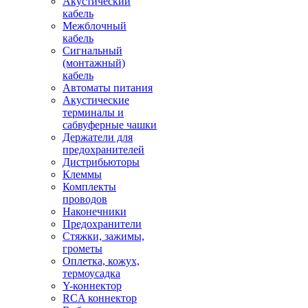
Акустический
кабель
Межблочный
кабель
Сигнальный
(монтажный)
кабель
Автоматы питания
Акустические
терминалы и
сабвуферные чашки
Держатели для
предохранителей
Дистрибьюторы
Клеммы
Комплекты
проводов
Наконечники
Предохранители
Стяжки, зажимы,
грометы
Оплетка, кожух,
термоусадка
Y-коннектор
RCA коннектор