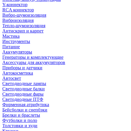
Y-коннектор
RCA коннектор
Вибро-шумоизоляция
Виброизоляция
Тепло-шумоизоляция
Антискрип и карпет
Мастика
Инструменты
Питание
Аккумуляторы
Генераторы и комплектующие
Аксессуары для аккумуляторов
Приборы и датчики
Автокосметика
Автосвет
Светодиодные лампы
Светодиодные балки
Светодиодные фары
Светодиодные ПТФ
Фирменная атрибутика
Бейсболки и снепбэки
Брелки и браслеты
Футболки и поло
Толстовки и худи
Кружки