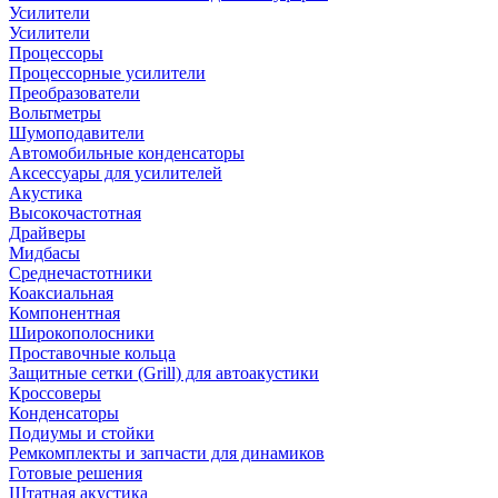
Усилители
Усилители
Процессоры
Процессорные усилители
Преобразователи
Вольтметры
Шумоподавители
Автомобильные конденсаторы
Аксессуары для усилителей
Акустика
Высокочастотная
Драйверы
Мидбасы
Среднечастотники
Коаксиальная
Компонентная
Широкополосники
Проставочные кольца
Защитные сетки (Grill) для автоакустики
Кроссоверы
Конденсаторы
Подиумы и стойки
Ремкомплекты и запчасти для динамиков
Готовые решения
Штатная акустика