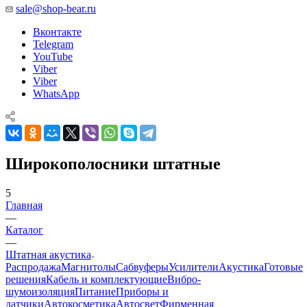
sale@shop-bear.ru
Вконтакте
Telegram
YouTube
Viber
Viber
WhatsApp
Широкополосники штатные
5
Главная
—
Каталог
—
Штатная акустика
Распродажа
Магнитолы
Сабвуферы
Усилители
Акустика
Готовые
решения
Кабель и комплектующие
Вибро-
шумоизоляция
Питание
Приборы и
датчики
Автокосметика
Автосвет
Фирменная