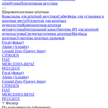
атрибутика
Портативная акустика
—
Широкополосники штатные
Коаксиалы для штатной акустики
Сабвуферы для установки в
штатные места
Усилители для штатных
аудиосистем
Компонентная штатная
автоакустика
Центральный канал
Твитеры ВЧ для штатной
аудиосистемы
Среднечастотники штатные
Мидбасы
штатные
Адаптеры штатных разъемов
Focal (фокал)
Alpine (Алпайн)
Ground Zero (Граунд Зиро)
CITROEN
FIAT
MERCEDES-BENZ
PEUGEOT
Focal (фокал)
Alpine (Алпайн)
Ground Zero (Граунд Зиро)
CITROEN
FIAT
MERCEDES-BENZ
PEUGEOT
Фильтр
По популярности (убывание)