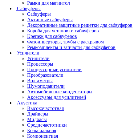
Рамки для магнитол
Сабвуферы
Сабвуферы
Активные сабвуферы
Декоративные защитные решетки для сабвуферов
Короба для установки сабвуферов
Крепеж для сабвуферов
Фазоинверторы, трубы с раскрывом
Ремкомплекты и запчасти для сабвуферов
Усилители
Усилители
Процессоры
Процессорные усилители
Преобразователи
Вольтметры
Шумоподавители
Автомобильные конденсаторы
Аксессуары для усилителей
Акустика
Высокочастотная
Драйверы
Мидбасы
Среднечастотники
Коаксиальная
Компонентная