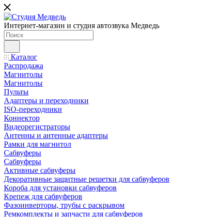
Интернет-магазин и студия автозвука Медведь
Каталог
Распродажа
Магнитолы
Магнитолы
Пульты
Адаптеры и переходники
ISO-переходники
Коннектор
Видеорегистраторы
Антенны и антенные адаптеры
Рамки для магнитол
Сабвуферы
Сабвуферы
Активные сабвуферы
Декоративные защитные решетки для сабвуферов
Короба для установки сабвуферов
Крепеж для сабвуферов
Фазоинверторы, трубы с раскрывом
Ремкомплекты и запчасти для сабвуферов