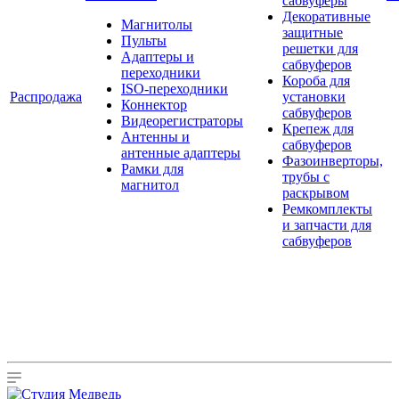
сабвуферы
Декоративные
Магнитолы
защитные
Пульты
решетки для
Адаптеры и
сабвуферов
переходники
Короба для
ISO-переходники
Распродажа
установки
Коннектор
сабвуферов
Видеорегистраторы
Крепеж для
Антенны и
сабвуферов
антенные адаптеры
Фазоинверторы,
Рамки для
трубы с
магнитол
раскрывом
Ремкомплекты
и запчасти для
сабвуферов