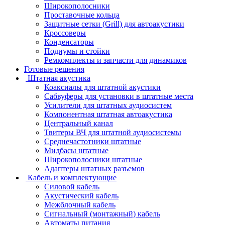
Широкополосники
Проставочные кольца
Защитные сетки (Grill) для автоакустики
Кроссоверы
Конденсаторы
Подиумы и стойки
Ремкомплекты и запчасти для динамиков
Готовые решения
Штатная акустика
Коаксиалы для штатной акустики
Сабвуферы для установки в штатные места
Усилители для штатных аудиосистем
Компонентная штатная автоакустика
Центральный канал
Твитеры ВЧ для штатной аудиосистемы
Среднечастотники штатные
Мидбасы штатные
Широкополосники штатные
Адаптеры штатных разъемов
Кабель и комплектующие
Силовой кабель
Акустический кабель
Межблочный кабель
Сигнальный (монтажный) кабель
Автоматы питания