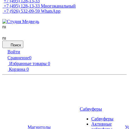
+7 (495) 128-13-33
+7 (495) 128-13-33
Многоканальный
+7 (926) 532-09-59
WhatsApp
ru
ru
Поиск
Войти
Сравнение
0
Избранные товары
0
Корзина
0
Сабвуферы
Сабвуферы
Активные
Магнитолы
У