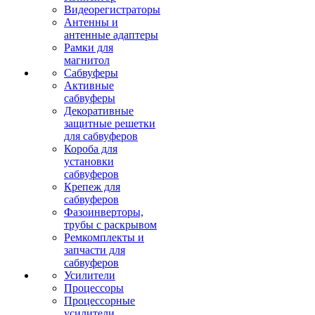
Видеорегистраторы
Антенны и
антенные адаптеры
Рамки для
магнитол
Сабвуферы
Активные
сабвуферы
Декоративные
защитные решетки
для сабвуферов
Короба для
установки
сабвуферов
Крепеж для
сабвуферов
Фазоинверторы,
трубы с раскрывом
Ремкомплекты и
запчасти для
сабвуферов
Усилители
Процессоры
Процессорные
усилители