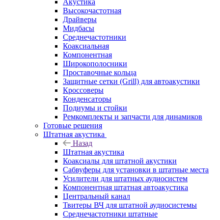
Акустика
Высокочастотная
Драйверы
Мидбасы
Среднечастотники
Коаксиальная
Компонентная
Широкополосники
Проставочные кольца
Защитные сетки (Grill) для автоакустики
Кроссоверы
Конденсаторы
Подиумы и стойки
Ремкомплекты и запчасти для динамиков
Готовые решения
Штатная акустика
Назад
Штатная акустика
Коаксиалы для штатной акустики
Сабвуферы для установки в штатные места
Усилители для штатных аудиосистем
Компонентная штатная автоакустика
Центральный канал
Твитеры ВЧ для штатной аудиосистемы
Среднечастотники штатные