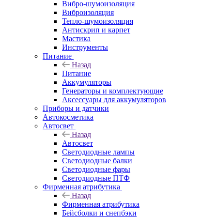
Вибро-шумоизоляция
Виброизоляция
Тепло-шумоизоляция
Антискрип и карпет
Мастика
Инструменты
Питание
Назад
Питание
Аккумуляторы
Генераторы и комплектующие
Аксессуары для аккумуляторов
Приборы и датчики
Автокосметика
Автосвет
Назад
Автосвет
Светодиодные лампы
Светодиодные балки
Светодиодные фары
Светодиодные ПТФ
Фирменная атрибутика
Назад
Фирменная атрибутика
Бейсболки и снепбэки