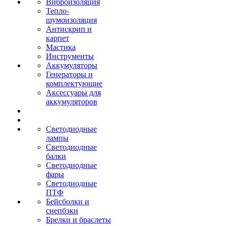
Виброизоляция
Тепло-
шумоизоляция
Антискрип и
карпет
Мастика
Инструменты
Аккумуляторы
Генераторы и
комплектующие
Аксессуары для
аккумуляторов
Светодиодные
лампы
Светодиодные
балки
Светодиодные
фары
Светодиодные
ПТФ
Бейсболки и
снепбэки
Брелки и браслеты