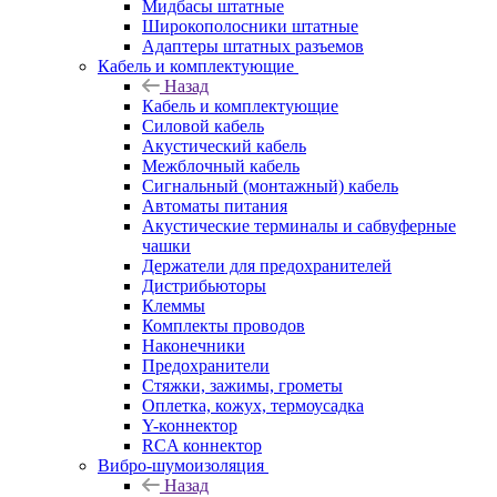
Мидбасы штатные
Широкополосники штатные
Адаптеры штатных разъемов
Кабель и комплектующие
Назад
Кабель и комплектующие
Силовой кабель
Акустический кабель
Межблочный кабель
Сигнальный (монтажный) кабель
Автоматы питания
Акустические терминалы и сабвуферные
чашки
Держатели для предохранителей
Дистрибьюторы
Клеммы
Комплекты проводов
Наконечники
Предохранители
Стяжки, зажимы, грометы
Оплетка, кожух, термоусадка
Y-коннектор
RCA коннектор
Вибро-шумоизоляция
Назад