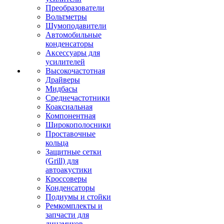
Преобразователи
Вольтметры
Шумоподавители
Автомобильные
конденсаторы
Аксессуары для
усилителей
Высокочастотная
Драйверы
Мидбасы
Среднечастотники
Коаксиальная
Компонентная
Широкополосники
Проставочные
кольца
Защитные сетки
(Grill) для
автоакустики
Кроссоверы
Конденсаторы
Подиумы и стойки
Ремкомплекты и
запчасти для
динамиков