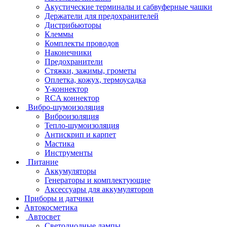
Акустические терминалы и сабвуферные чашки
Держатели для предохранителей
Дистрибьюторы
Клеммы
Комплекты проводов
Наконечники
Предохранители
Стяжки, зажимы, грометы
Оплетка, кожух, термоусадка
Y-коннектор
RCA коннектор
Вибро-шумоизоляция
Виброизоляция
Тепло-шумоизоляция
Антискрип и карпет
Мастика
Инструменты
Питание
Аккумуляторы
Генераторы и комплектующие
Аксессуары для аккумуляторов
Приборы и датчики
Автокосметика
Автосвет
Светодиодные лампы