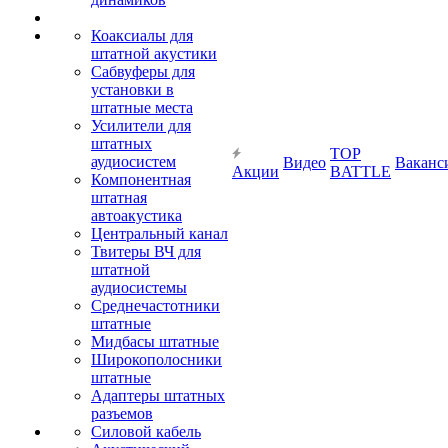
Коаксиалы для
штатной акустики
Сабвуферы для
установки в
штатные места
Усилители для
штатных
TOP
аудиосистем
Видео
Ваканс
Акции
BATTLE
Компонентная
штатная
автоакустика
Центральный канал
Твитеры ВЧ для
штатной
аудиосистемы
Среднечастотники
штатные
Мидбасы штатные
Широкополосники
штатные
Адаптеры штатных
разъемов
Силовой кабель