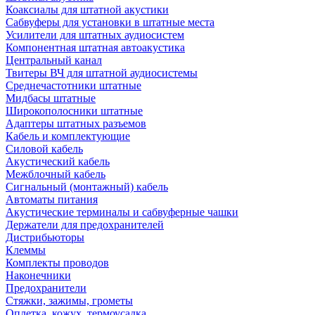
Коаксиалы для штатной акустики
Сабвуферы для установки в штатные места
Усилители для штатных аудиосистем
Компонентная штатная автоакустика
Центральный канал
Твитеры ВЧ для штатной аудиосистемы
Среднечастотники штатные
Мидбасы штатные
Широкополосники штатные
Адаптеры штатных разъемов
Кабель и комплектующие
Силовой кабель
Акустический кабель
Межблочный кабель
Сигнальный (монтажный) кабель
Автоматы питания
Акустические терминалы и сабвуферные чашки
Держатели для предохранителей
Дистрибьюторы
Клеммы
Комплекты проводов
Наконечники
Предохранители
Стяжки, зажимы, грометы
Оплетка, кожух, термоусадка