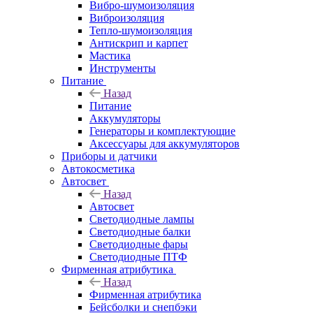
Вибро-шумоизоляция
Виброизоляция
Тепло-шумоизоляция
Антискрип и карпет
Мастика
Инструменты
Питание
Назад
Питание
Аккумуляторы
Генераторы и комплектующие
Аксессуары для аккумуляторов
Приборы и датчики
Автокосметика
Автосвет
Назад
Автосвет
Светодиодные лампы
Светодиодные балки
Светодиодные фары
Светодиодные ПТФ
Фирменная атрибутика
Назад
Фирменная атрибутика
Бейсболки и снепбэки