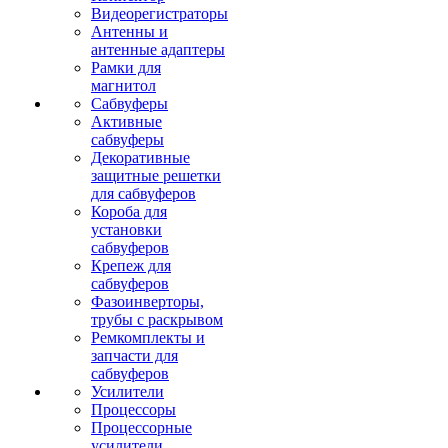
Видеорегистраторы
Антенны и
антенные адаптеры
Рамки для
магнитол
Сабвуферы
Активные
сабвуферы
Декоративные
защитные решетки
для сабвуферов
Короба для
установки
сабвуферов
Крепеж для
сабвуферов
Фазоинверторы,
трубы с раскрывом
Ремкомплекты и
запчасти для
сабвуферов
Усилители
Процессоры
Процессорные
усилители