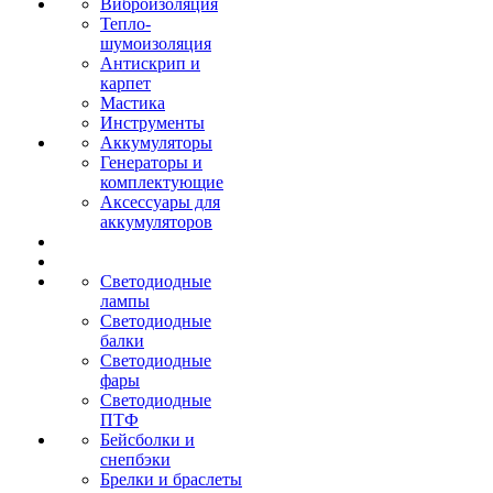
Виброизоляция
Тепло-
шумоизоляция
Антискрип и
карпет
Мастика
Инструменты
Аккумуляторы
Генераторы и
комплектующие
Аксессуары для
аккумуляторов
Светодиодные
лампы
Светодиодные
балки
Светодиодные
фары
Светодиодные
ПТФ
Бейсболки и
снепбэки
Брелки и браслеты