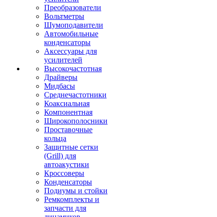
Преобразователи
Вольтметры
Шумоподавители
Автомобильные
конденсаторы
Аксессуары для
усилителей
Высокочастотная
Драйверы
Мидбасы
Среднечастотники
Коаксиальная
Компонентная
Широкополосники
Проставочные
кольца
Защитные сетки
(Grill) для
автоакустики
Кроссоверы
Конденсаторы
Подиумы и стойки
Ремкомплекты и
запчасти для
динамиков