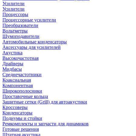
Усилители
Усилители
Процессоры
Процессорные усилители
Преобразователи
Вольтметры
Шумоподавители
Автомобильные конденсаторы
Аксессуары для усилителей
Акустика
Высокочастотная
Драйверы
Мидбасы
Среднечастотники
Коаксиальная
Компонентная
Широкополосники
Проставочные кольца
Защитные сетки (Grill) для автоакустики
Кроссоверы
Конденсаторы
Подиумы и стойки
Ремкомплекты и запчасти для динамиков
Готовые решения
Штатная акустика