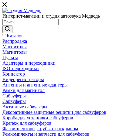
Интернет-магазин и студия автозвука Медведь
Каталог
Распродажа
Магнитолы
Магнитолы
Пульты
Адаптеры и переходники
ISO-переходники
Коннектор
Видеорегистраторы
Антенны и антенные адаптеры
Рамки для магнитол
Сабвуферы
Сабвуферы
Активные сабвуферы
Декоративные защитные решетки для сабвуферов
Короба для установки сабвуферов
Крепеж для сабвуферов
Фазоинверторы, трубы с раскрывом
Ремкомплекты и запчасти для сабвуферов