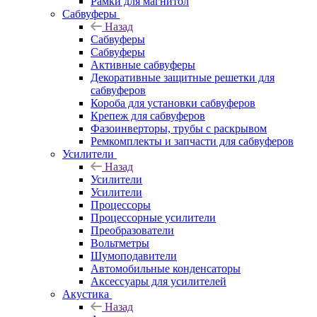
Рамки для магнитол
Сабвуферы
Назад
Сабвуферы
Сабвуферы
Активные сабвуферы
Декоративные защитные решетки для
сабвуферов
Короба для установки сабвуферов
Крепеж для сабвуферов
Фазоинверторы, трубы с раскрывом
Ремкомплекты и запчасти для сабвуферов
Усилители
Назад
Усилители
Усилители
Процессоры
Процессорные усилители
Преобразователи
Вольтметры
Шумоподавители
Автомобильные конденсаторы
Аксессуары для усилителей
Акустика
Назад