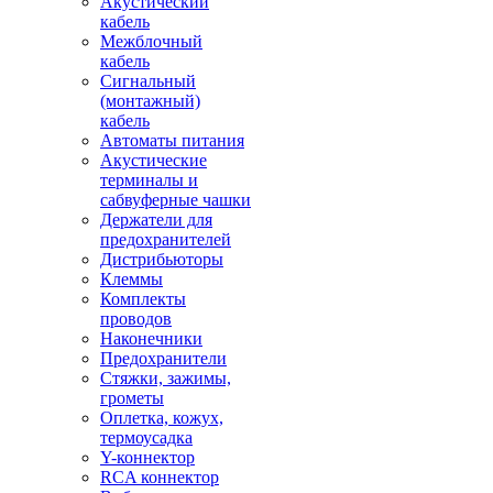
Акустический
кабель
Межблочный
кабель
Сигнальный
(монтажный)
кабель
Автоматы питания
Акустические
терминалы и
сабвуферные чашки
Держатели для
предохранителей
Дистрибьюторы
Клеммы
Комплекты
проводов
Наконечники
Предохранители
Стяжки, зажимы,
грометы
Оплетка, кожух,
термоусадка
Y-коннектор
RCA коннектор