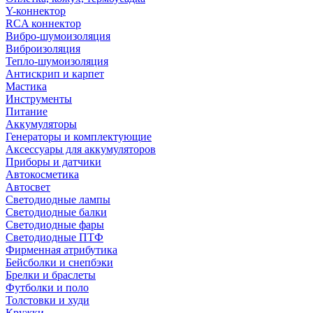
Y-коннектор
RCA коннектор
Вибро-шумоизоляция
Виброизоляция
Тепло-шумоизоляция
Антискрип и карпет
Мастика
Инструменты
Питание
Аккумуляторы
Генераторы и комплектующие
Аксессуары для аккумуляторов
Приборы и датчики
Автокосметика
Автосвет
Светодиодные лампы
Светодиодные балки
Светодиодные фары
Светодиодные ПТФ
Фирменная атрибутика
Бейсболки и снепбэки
Брелки и браслеты
Футболки и поло
Толстовки и худи
Кружки