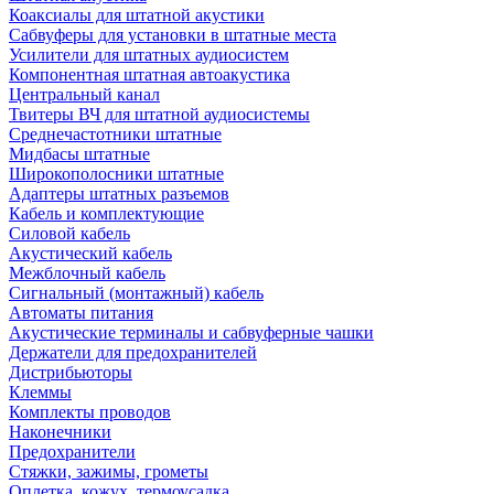
Коаксиалы для штатной акустики
Сабвуферы для установки в штатные места
Усилители для штатных аудиосистем
Компонентная штатная автоакустика
Центральный канал
Твитеры ВЧ для штатной аудиосистемы
Среднечастотники штатные
Мидбасы штатные
Широкополосники штатные
Адаптеры штатных разъемов
Кабель и комплектующие
Силовой кабель
Акустический кабель
Межблочный кабель
Сигнальный (монтажный) кабель
Автоматы питания
Акустические терминалы и сабвуферные чашки
Держатели для предохранителей
Дистрибьюторы
Клеммы
Комплекты проводов
Наконечники
Предохранители
Стяжки, зажимы, грометы
Оплетка, кожух, термоусадка