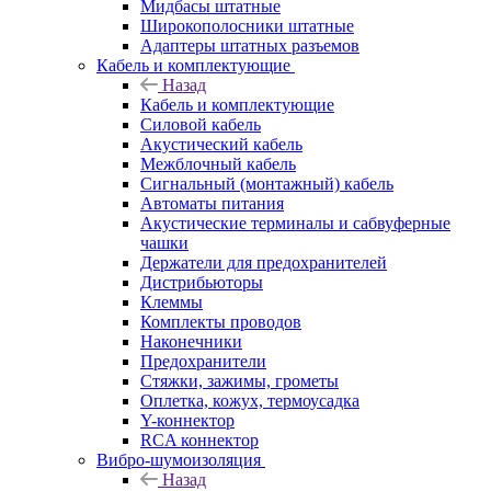
Мидбасы штатные
Широкополосники штатные
Адаптеры штатных разъемов
Кабель и комплектующие
Назад
Кабель и комплектующие
Силовой кабель
Акустический кабель
Межблочный кабель
Сигнальный (монтажный) кабель
Автоматы питания
Акустические терминалы и сабвуферные
чашки
Держатели для предохранителей
Дистрибьюторы
Клеммы
Комплекты проводов
Наконечники
Предохранители
Стяжки, зажимы, грометы
Оплетка, кожух, термоусадка
Y-коннектор
RCA коннектор
Вибро-шумоизоляция
Назад