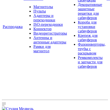
сабвуферы
Декоративные
Магнитолы
защитные
Пульты
решетки для
Адаптеры и
сабвуферов
переходники
Короба для
ISO-переходники
Распродажа
установки
Коннектор
сабвуферов
Видеорегистраторы
Крепеж для
Антенны и
сабвуферов
антенные адаптеры
Фазоинверторы,
Рамки для
трубы с
магнитол
раскрывом
Ремкомплекты
и запчасти для
сабвуферов