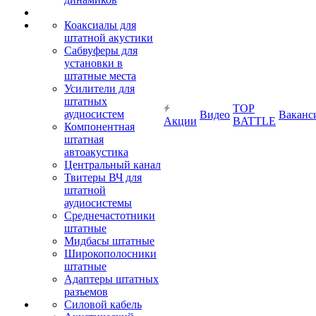
Коаксиалы для
штатной акустики
Сабвуферы для
установки в
штатные места
Усилители для
штатных
TOP
аудиосистем
Видео
Ваканс
Акции
BATTLE
Компонентная
штатная
автоакустика
Центральный канал
Твитеры ВЧ для
штатной
аудиосистемы
Среднечастотники
штатные
Мидбасы штатные
Широкополосники
штатные
Адаптеры штатных
разъемов
Силовой кабель