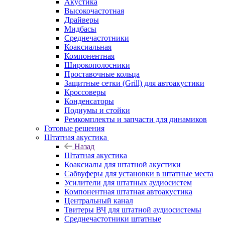
Акустика
Высокочастотная
Драйверы
Мидбасы
Среднечастотники
Коаксиальная
Компонентная
Широкополосники
Проставочные кольца
Защитные сетки (Grill) для автоакустики
Кроссоверы
Конденсаторы
Подиумы и стойки
Ремкомплекты и запчасти для динамиков
Готовые решения
Штатная акустика
Назад
Штатная акустика
Коаксиалы для штатной акустики
Сабвуферы для установки в штатные места
Усилители для штатных аудиосистем
Компонентная штатная автоакустика
Центральный канал
Твитеры ВЧ для штатной аудиосистемы
Среднечастотники штатные