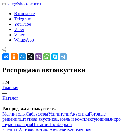
sale@shop-bear.ru
Вконтакте
Telegram
YouTube
Viber
Viber
WhatsApp
Распродажа автоакустики
224
Главная
—
Каталог
—
Распродажа автоакустики
Магнитолы
Сабвуферы
Усилители
Акустика
Готовые
решения
Штатная акустика
Кабель и комплектующие
Вибро-
шумоизоляция
Питание
Приборы и
датчики
Автокосметика
Автосвет
Фирменная