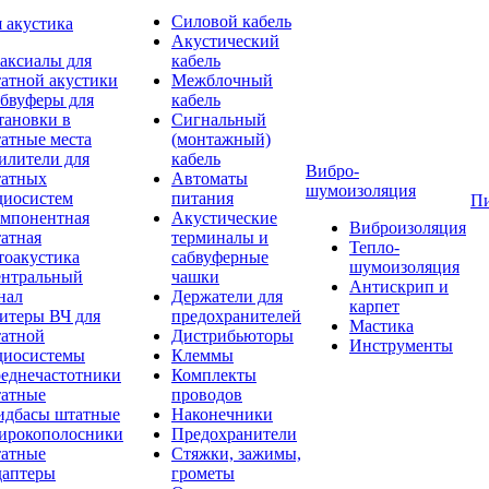
Силовой кабель
 акустика
Акустический
аксиалы для
кабель
атной акустики
Межблочный
бвуферы для
кабель
тановки в
Сигнальный
атные места
(монтажный)
илители для
кабель
Вибро-
атных
Автоматы
шумоизоляция
диосистем
питания
П
мпонентная
Акустические
Виброизоляция
атная
терминалы и
Тепло-
тоакустика
сабвуферные
шумоизоляция
нтральный
чашки
Антискрип и
нал
Держатели для
карпет
итеры ВЧ для
предохранителей
Мастика
атной
Дистрибьюторы
Инструменты
диосистемы
Клеммы
еднечастотники
Комплекты
атные
проводов
дбасы штатные
Наконечники
рокополосники
Предохранители
атные
Стяжки, зажимы,
аптеры
грометы