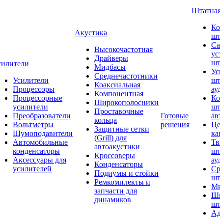
Штатная
Ко
Акустика
шт
Са
Высокочастотная
ус
Драйверы
шт
силители
Мидбасы
Ус
Среднечастотники
Усилители
шт
Коаксиальная
Процессоры
ау
Компонентная
Процессорные
Ко
Широкополосники
усилители
шт
Проставочные
Преобразователи
Готовые
ав
кольца
Вольтметры
решения
Це
Защитные сетки
Шумоподавители
ка
(Grill) для
Автомобильные
Тв
автоакустики
конденсаторы
шт
Кроссоверы
Аксессуары для
ау
Конденсаторы
усилителей
Ср
Подиумы и стойки
шт
Ремкомплекты и
Ми
запчасти для
Ши
динамиков
шт
Ад