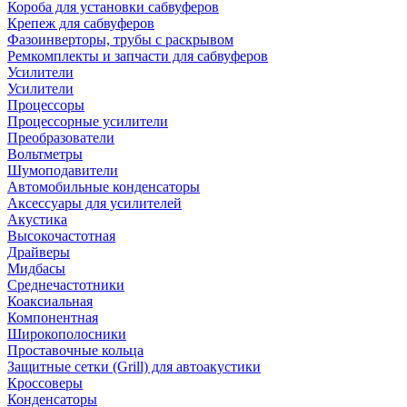
Короба для установки сабвуферов
Крепеж для сабвуферов
Фазоинверторы, трубы с раскрывом
Ремкомплекты и запчасти для сабвуферов
Усилители
Усилители
Процессоры
Процессорные усилители
Преобразователи
Вольтметры
Шумоподавители
Автомобильные конденсаторы
Аксессуары для усилителей
Акустика
Высокочастотная
Драйверы
Мидбасы
Среднечастотники
Коаксиальная
Компонентная
Широкополосники
Проставочные кольца
Защитные сетки (Grill) для автоакустики
Кроссоверы
Конденсаторы