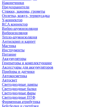
Наконечники
Предохранители
Стяжки, зажимы, грометы
Оплетка, кожух, термоусадка
Y-коннектор
RCA коннектор
Вибро-шумоизоляция
Виброизоляция
Тепло-шумоизоляция
Антискрип и карпет
Мастика
Инструменты
Питание
Аккумуляторы
Генераторы и комплектующие
Аксессуары для аккумуляторов
Приборы и датчики
Автокосметика
Автосвет
Светодиодные лампы
Светодиодные балки
Светодиодные фары
Светодиодные ПТФ
Фирменная атрибутика
Бейсболки и снепбэки