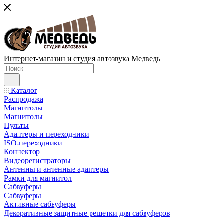
Интернет-магазин и студия автозвука Медведь
Каталог
Распродажа
Магнитолы
Магнитолы
Пульты
Адаптеры и переходники
ISO-переходники
Коннектор
Видеорегистраторы
Антенны и антенные адаптеры
Рамки для магнитол
Сабвуферы
Сабвуферы
Активные сабвуферы
Декоративные защитные решетки для сабвуферов