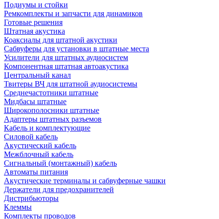
Подиумы и стойки
Ремкомплекты и запчасти для динамиков
Готовые решения
Штатная акустика
Коаксиалы для штатной акустики
Сабвуферы для установки в штатные места
Усилители для штатных аудиосистем
Компонентная штатная автоакустика
Центральный канал
Твитеры ВЧ для штатной аудиосистемы
Среднечастотники штатные
Мидбасы штатные
Широкополосники штатные
Адаптеры штатных разъемов
Кабель и комплектующие
Силовой кабель
Акустический кабель
Межблочный кабель
Сигнальный (монтажный) кабель
Автоматы питания
Акустические терминалы и сабвуферные чашки
Держатели для предохранителей
Дистрибьюторы
Клеммы
Комплекты проводов