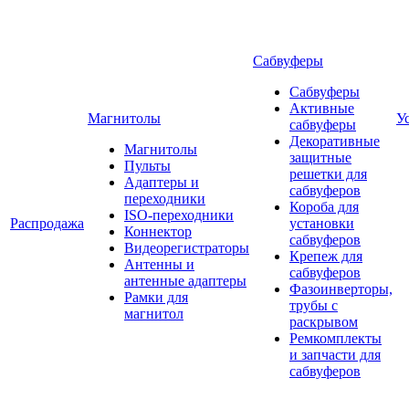
Сабвуферы
Сабвуферы
Активные
Магнитолы
У
сабвуферы
Декоративные
Магнитолы
защитные
Пульты
решетки для
Адаптеры и
сабвуферов
переходники
Короба для
ISO-переходники
Распродажа
установки
Коннектор
сабвуферов
Видеорегистраторы
Крепеж для
Антенны и
сабвуферов
антенные адаптеры
Фазоинверторы,
Рамки для
трубы с
магнитол
раскрывом
Ремкомплекты
и запчасти для
сабвуферов