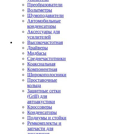
Преобразователи
Вольтметры
Шумоподавители
Автомобильные
конденсаторы
Аксессуары для
усилителей
Высокочастотная
Драйверы
Мидбасы
Среднечастотники
Коаксиальная
Компонентная
Широкополосники
Проставочные
кольца
Защитные сетки
(Grill) для
автоакустики
Кроссоверы
Конденсаторы
Подиумы и стойки
Ремкомплекты и
запчасти для
динамиков