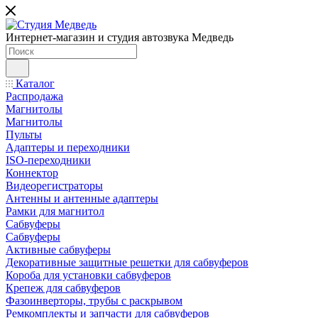
Интернет-магазин и студия автозвука Медведь
Каталог
Распродажа
Магнитолы
Магнитолы
Пульты
Адаптеры и переходники
ISO-переходники
Коннектор
Видеорегистраторы
Антенны и антенные адаптеры
Рамки для магнитол
Сабвуферы
Сабвуферы
Активные сабвуферы
Декоративные защитные решетки для сабвуферов
Короба для установки сабвуферов
Крепеж для сабвуферов
Фазоинверторы, трубы с раскрывом
Ремкомплекты и запчасти для сабвуферов