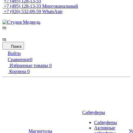
+7 (495) 128-13-33
+7 (495) 128-13-33
Многоканальный
+7 (926) 532-09-59
WhatsApp
ru
ru
Поиск
Войти
Сравнение
0
Избранные товары
0
Корзина
0
Сабвуферы
Сабвуферы
Активные
Магнитолы
У