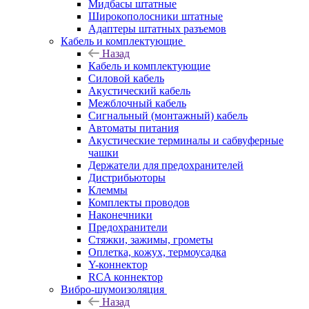
Мидбасы штатные
Широкополосники штатные
Адаптеры штатных разъемов
Кабель и комплектующие
Назад
Кабель и комплектующие
Силовой кабель
Акустический кабель
Межблочный кабель
Сигнальный (монтажный) кабель
Автоматы питания
Акустические терминалы и сабвуферные
чашки
Держатели для предохранителей
Дистрибьюторы
Клеммы
Комплекты проводов
Наконечники
Предохранители
Стяжки, зажимы, грометы
Оплетка, кожух, термоусадка
Y-коннектор
RCA коннектор
Вибро-шумоизоляция
Назад