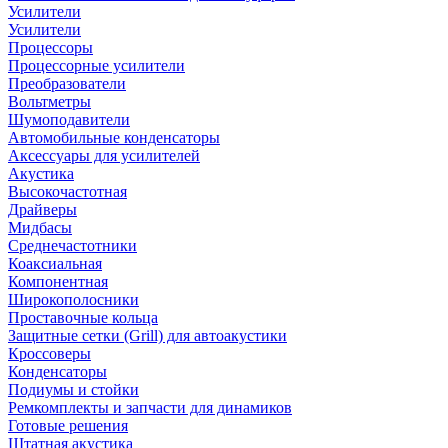
Усилители
Усилители
Процессоры
Процессорные усилители
Преобразователи
Вольтметры
Шумоподавители
Автомобильные конденсаторы
Аксессуары для усилителей
Акустика
Высокочастотная
Драйверы
Мидбасы
Среднечастотники
Коаксиальная
Компонентная
Широкополосники
Проставочные кольца
Защитные сетки (Grill) для автоакустики
Кроссоверы
Конденсаторы
Подиумы и стойки
Ремкомплекты и запчасти для динамиков
Готовые решения
Штатная акустика