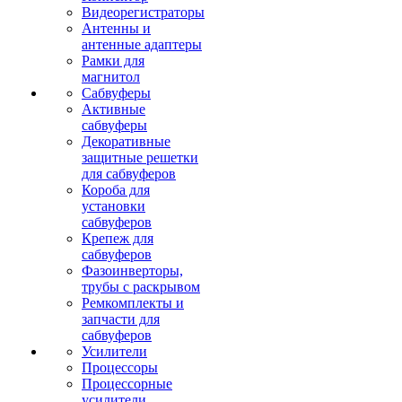
Видеорегистраторы
Антенны и
антенные адаптеры
Рамки для
магнитол
Сабвуферы
Активные
сабвуферы
Декоративные
защитные решетки
для сабвуферов
Короба для
установки
сабвуферов
Крепеж для
сабвуферов
Фазоинверторы,
трубы с раскрывом
Ремкомплекты и
запчасти для
сабвуферов
Усилители
Процессоры
Процессорные
усилители