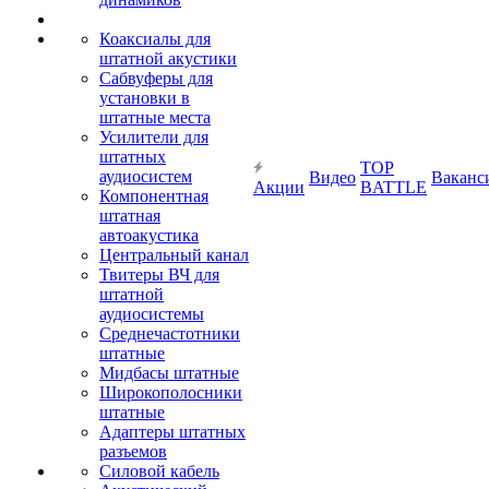
Коаксиалы для
штатной акустики
Сабвуферы для
установки в
штатные места
Усилители для
штатных
TOP
аудиосистем
Видео
Ваканс
Акции
BATTLE
Компонентная
штатная
автоакустика
Центральный канал
Твитеры ВЧ для
штатной
аудиосистемы
Среднечастотники
штатные
Мидбасы штатные
Широкополосники
штатные
Адаптеры штатных
разъемов
Силовой кабель