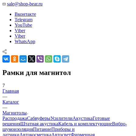
sale@shop-bear.ru
Вконтакте
Telegram
YouTube
Viber
Viber
WhatsApp
Рамки для магнитол
7
Главная
—
Каталог
—
Магнитолы
Распродажа
Сабвуферы
Усилители
Акустика
Готовые
решения
Штатная акустика
Кабель и комплектующие
Вибро-
шумоизоляция
Питание
Приборы и
датчики
Автокосметика
Автосвет
Фирменная