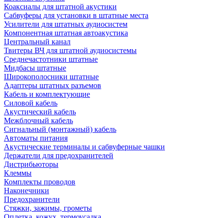
Коаксиалы для штатной акустики
Сабвуферы для установки в штатные места
Усилители для штатных аудиосистем
Компонентная штатная автоакустика
Центральный канал
Твитеры ВЧ для штатной аудиосистемы
Среднечастотники штатные
Мидбасы штатные
Широкополосники штатные
Адаптеры штатных разъемов
Кабель и комплектующие
Силовой кабель
Акустический кабель
Межблочный кабель
Сигнальный (монтажный) кабель
Автоматы питания
Акустические терминалы и сабвуферные чашки
Держатели для предохранителей
Дистрибьюторы
Клеммы
Комплекты проводов
Наконечники
Предохранители
Стяжки, зажимы, грометы
Оплетка, кожух, термоусадка