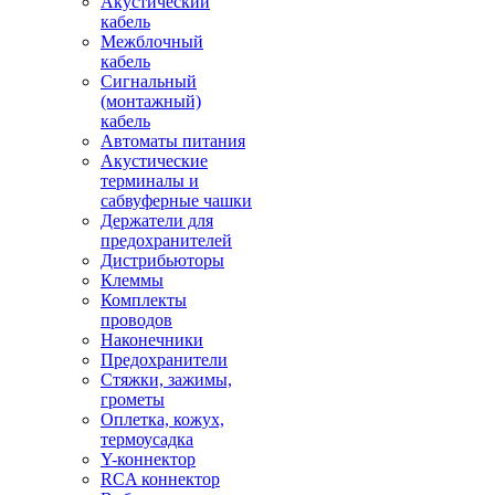
Акустический
кабель
Межблочный
кабель
Сигнальный
(монтажный)
кабель
Автоматы питания
Акустические
терминалы и
сабвуферные чашки
Держатели для
предохранителей
Дистрибьюторы
Клеммы
Комплекты
проводов
Наконечники
Предохранители
Стяжки, зажимы,
грометы
Оплетка, кожух,
термоусадка
Y-коннектор
RCA коннектор