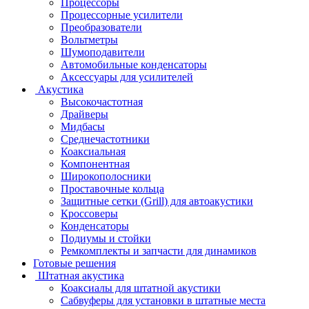
Процессоры
Процессорные усилители
Преобразователи
Вольтметры
Шумоподавители
Автомобильные конденсаторы
Аксессуары для усилителей
Акустика
Высокочастотная
Драйверы
Мидбасы
Среднечастотники
Коаксиальная
Компонентная
Широкополосники
Проставочные кольца
Защитные сетки (Grill) для автоакустики
Кроссоверы
Конденсаторы
Подиумы и стойки
Ремкомплекты и запчасти для динамиков
Готовые решения
Штатная акустика
Коаксиалы для штатной акустики
Сабвуферы для установки в штатные места