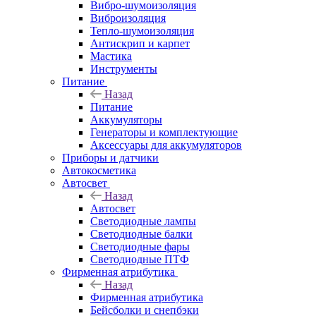
Вибро-шумоизоляция
Виброизоляция
Тепло-шумоизоляция
Антискрип и карпет
Мастика
Инструменты
Питание
Назад
Питание
Аккумуляторы
Генераторы и комплектующие
Аксессуары для аккумуляторов
Приборы и датчики
Автокосметика
Автосвет
Назад
Автосвет
Светодиодные лампы
Светодиодные балки
Светодиодные фары
Светодиодные ПТФ
Фирменная атрибутика
Назад
Фирменная атрибутика
Бейсболки и снепбэки