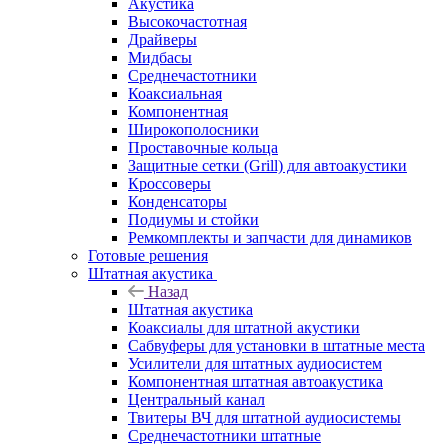
Акустика
Высокочастотная
Драйверы
Мидбасы
Среднечастотники
Коаксиальная
Компонентная
Широкополосники
Проставочные кольца
Защитные сетки (Grill) для автоакустики
Кроссоверы
Конденсаторы
Подиумы и стойки
Ремкомплекты и запчасти для динамиков
Готовые решения
Штатная акустика
Назад
Штатная акустика
Коаксиалы для штатной акустики
Сабвуферы для установки в штатные места
Усилители для штатных аудиосистем
Компонентная штатная автоакустика
Центральный канал
Твитеры ВЧ для штатной аудиосистемы
Среднечастотники штатные