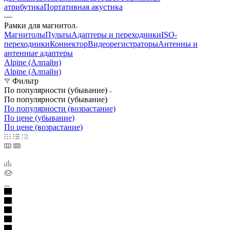
атрибутика
Портативная акустика
—
Рамки для магнитол
Магнитолы
Пульты
Адаптеры и переходники
ISO-
переходники
Коннектор
Видеорегистраторы
Антенны и
антенные адаптеры
Alpine (Алпайн)
Alpine (Алпайн)
Фильтр
По популярности (убывание)
По популярности (убывание)
По популярности (возрастание)
По цене (убывание)
По цене (возрастание)