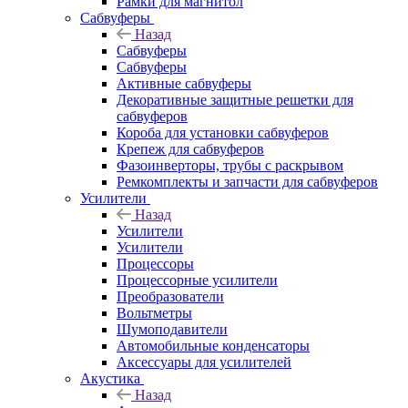
Рамки для магнитол
Сабвуферы
Назад
Сабвуферы
Сабвуферы
Активные сабвуферы
Декоративные защитные решетки для
сабвуферов
Короба для установки сабвуферов
Крепеж для сабвуферов
Фазоинверторы, трубы с раскрывом
Ремкомплекты и запчасти для сабвуферов
Усилители
Назад
Усилители
Усилители
Процессоры
Процессорные усилители
Преобразователи
Вольтметры
Шумоподавители
Автомобильные конденсаторы
Аксессуары для усилителей
Акустика
Назад