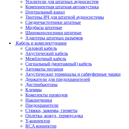
Усилители для штатных аудиосистем
Компонентная штатная автоакустика
Центральный канал
Твитеры ВЧ для штатной аудиосистемы
Среднечастотники штатные
Мидбасы штатные
Широкополосники штатные
Адаптеры штатных разъемов
Кабель и комплектующие
Силовой кабель
Акустический кабель
Межблочный кабель
Сигнальный (монтажный) кабель
Автоматы питания
Акустические терминалы и сабвуферные чашки
Держатели для предохранителей
Дистрибьюторы
Клеммы
Комплекты проводов
Наконечники
Предохранители
Стяжки, зажимы, грометы
Оплетка, кожух, термоусадка
Y-коннектор
RCA коннектор