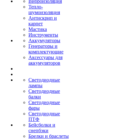
Виброизоляция
Тепло-
шумоизоляция
Антискрип и
карпет
Мастика
Инструменты
Аккумуляторы
Генераторы и
комплектующие
Аксессуары для
аккумуляторов
Светодиодные
лампы
Светодиодные
балки
Светодиодные
фары
Светодиодные
ПТФ
Бейсболки и
снепбэки
Брелки и браслеты