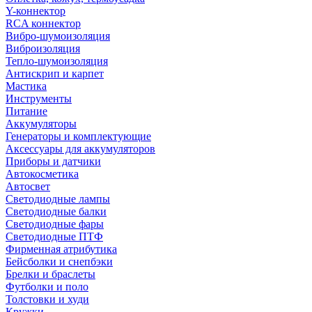
Y-коннектор
RCA коннектор
Вибро-шумоизоляция
Виброизоляция
Тепло-шумоизоляция
Антискрип и карпет
Мастика
Инструменты
Питание
Аккумуляторы
Генераторы и комплектующие
Аксессуары для аккумуляторов
Приборы и датчики
Автокосметика
Автосвет
Светодиодные лампы
Светодиодные балки
Светодиодные фары
Светодиодные ПТФ
Фирменная атрибутика
Бейсболки и снепбэки
Брелки и браслеты
Футболки и поло
Толстовки и худи
Кружки