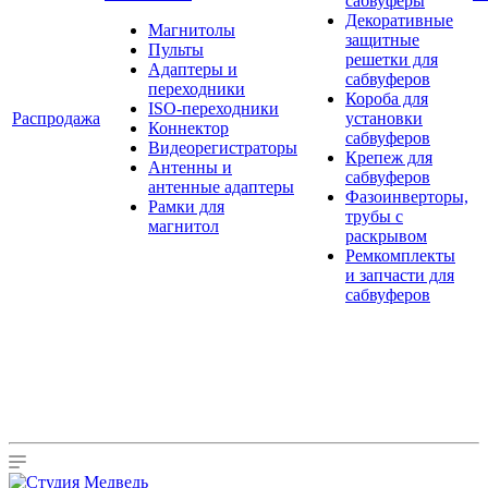
сабвуферы
Декоративные
Магнитолы
защитные
Пульты
решетки для
Адаптеры и
сабвуферов
переходники
Короба для
ISO-переходники
Распродажа
установки
Коннектор
сабвуферов
Видеорегистраторы
Крепеж для
Антенны и
сабвуферов
антенные адаптеры
Фазоинверторы,
Рамки для
трубы с
магнитол
раскрывом
Ремкомплекты
и запчасти для
сабвуферов