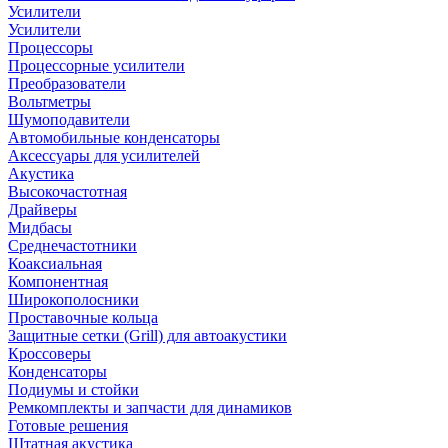
Усилители
Усилители
Процессоры
Процессорные усилители
Преобразователи
Вольтметры
Шумоподавители
Автомобильные конденсаторы
Аксессуары для усилителей
Акустика
Высокочастотная
Драйверы
Мидбасы
Среднечастотники
Коаксиальная
Компонентная
Широкополосники
Проставочные кольца
Защитные сетки (Grill) для автоакустики
Кроссоверы
Конденсаторы
Подиумы и стойки
Ремкомплекты и запчасти для динамиков
Готовые решения
Штатная акустика