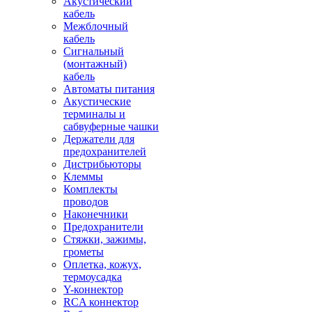
Акустический
кабель
Межблочный
кабель
Сигнальный
(монтажный)
кабель
Автоматы питания
Акустические
терминалы и
сабвуферные чашки
Держатели для
предохранителей
Дистрибьюторы
Клеммы
Комплекты
проводов
Наконечники
Предохранители
Стяжки, зажимы,
грометы
Оплетка, кожух,
термоусадка
Y-коннектор
RCA коннектор