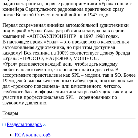
радиоэлектроники, первые радиоприемники «Урал» сошли с
конвейера Сарапульского радиозавода практически сразу
после Великой Отечественной войны в 1947 году.
Первая современная линейка автомобильной аудиотехники
под маркой «Урал» была разработана и запущена в серию
компанией «АВТОАУДИОЦЕНТР» в 1997-1998 годах.
В настоящее время «Урал» – это прежде всего качественная
автомобильная аудиотехника, но при этом доступная
каждому! Вся техника на 100% соответствует девизу бренда
«Урал»: «ПРОСТО, НАДЕЖНО, МОЩНО!».
«Урал» развивается каждый день, чтобы дать каждому
любителю автозвука то, что он хочет найти для себя. В
ассортименте представлены как SPL – модели, так и SQ. Более
19 моделей высококачественных сабвуферов, подходящих как
для «громкого повседнева» или качественного, четкого,
глубокого баса в оформлении типа закрытый ящик, так и для
участия в профессиональных SPL – соревнованиях по
звуковому давлению.
Товары
Разделы товаров
RCA коннектор
5