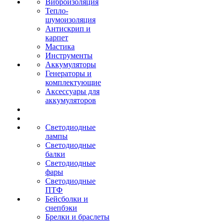
Виброизоляция
Тепло-
шумоизоляция
Антискрип и
карпет
Мастика
Инструменты
Аккумуляторы
Генераторы и
комплектующие
Аксессуары для
аккумуляторов
Светодиодные
лампы
Светодиодные
балки
Светодиодные
фары
Светодиодные
ПТФ
Бейсболки и
снепбэки
Брелки и браслеты