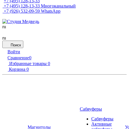
+7 (495) 128-13-33
+7 (495) 128-13-33
Многоканальный
+7 (926) 532-09-59
WhatsApp
ru
ru
Поиск
Войти
Сравнение
0
Избранные товары
0
Корзина
0
Сабвуферы
Сабвуферы
Активные
Магнитолы
У