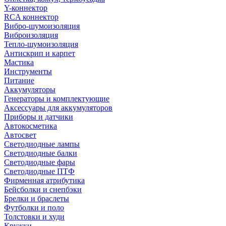
Y-коннектор
RCA коннектор
Вибро-шумоизоляция
Виброизоляция
Тепло-шумоизоляция
Антискрип и карпет
Мастика
Инструменты
Питание
Аккумуляторы
Генераторы и комплектующие
Аксессуары для аккумуляторов
Приборы и датчики
Автокосметика
Автосвет
Светодиодные лампы
Светодиодные балки
Светодиодные фары
Светодиодные ПТФ
Фирменная атрибутика
Бейсболки и снепбэки
Брелки и браслеты
Футболки и поло
Толстовки и худи
Кружки