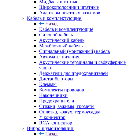
Мидбасы штатные
Широкополосники штатные
Адаптеры штатных разъемов
Кабель и комплектующие
Назад
Кабель и комплектующие
Силовой кабель
Акустический кабель
Межблочный кабель
Сигнальный (монтажный) кабель
Автоматы питания
Акустические терминалы и сабвуферные
чашки
Держатели для предохранителей
Дистрибьюторы
Клеммы
Комплекты проводов
Наконечники
Предохранители
Стяжки, зажимы, грометы
Оплетка, кожух, термоусадка
Y-коннектор
RCA коннектор
Вибро-шумоизоляция
Назад