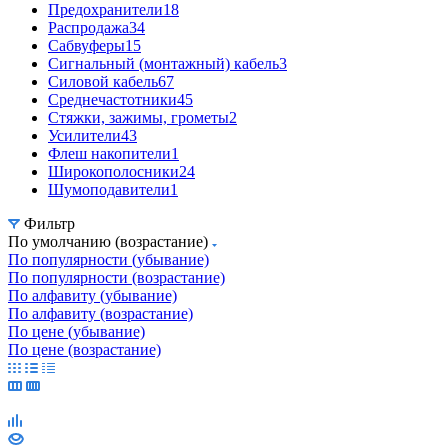
Предохранители
18
Распродажа
34
Сабвуферы
15
Сигнальный (монтажный) кабель
3
Силовой кабель
67
Среднечастотники
45
Стяжки, зажимы, грометы
2
Усилители
43
Флеш накопители
1
Широкополосники
24
Шумоподавители
1
Фильтр
По умолчанию (возрастание)
По популярности (убывание)
По популярности (возрастание)
По алфавиту (убывание)
По алфавиту (возрастание)
По цене (убывание)
По цене (возрастание)