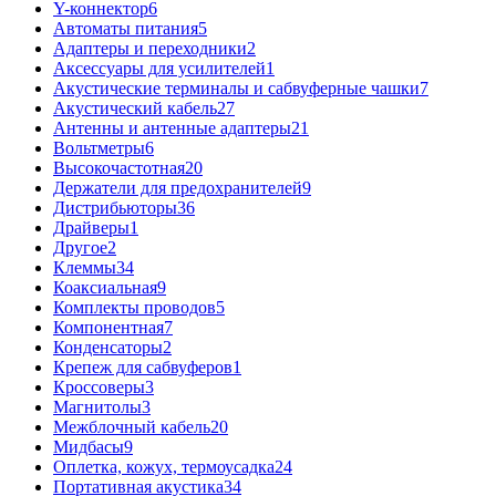
Y-коннектор
6
Автоматы питания
5
Адаптеры и переходники
2
Аксессуары для усилителей
1
Акустические терминалы и сабвуферные чашки
7
Акустический кабель
27
Антенны и антенные адаптеры
21
Вольтметры
6
Высокочастотная
20
Держатели для предохранителей
9
Дистрибьюторы
36
Драйверы
1
Другое
2
Клеммы
34
Коаксиальная
9
Комплекты проводов
5
Компонентная
7
Конденсаторы
2
Крепеж для сабвуферов
1
Кроссоверы
3
Магнитолы
3
Межблочный кабель
20
Мидбасы
9
Оплетка, кожух, термоусадка
24
Портативная акустика
34