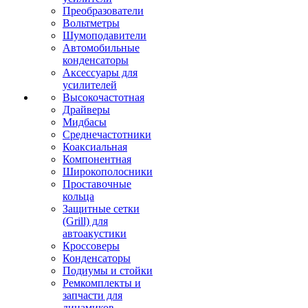
Преобразователи
Вольтметры
Шумоподавители
Автомобильные
конденсаторы
Аксессуары для
усилителей
Высокочастотная
Драйверы
Мидбасы
Среднечастотники
Коаксиальная
Компонентная
Широкополосники
Проставочные
кольца
Защитные сетки
(Grill) для
автоакустики
Кроссоверы
Конденсаторы
Подиумы и стойки
Ремкомплекты и
запчасти для
динамиков