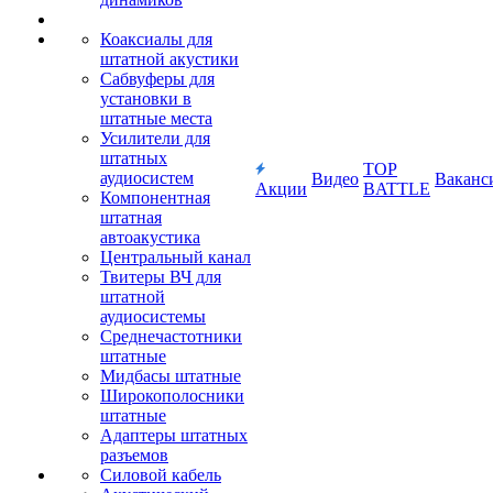
Коаксиалы для
штатной акустики
Сабвуферы для
установки в
штатные места
Усилители для
штатных
TOP
аудиосистем
Видео
Ваканс
Акции
BATTLE
Компонентная
штатная
автоакустика
Центральный канал
Твитеры ВЧ для
штатной
аудиосистемы
Среднечастотники
штатные
Мидбасы штатные
Широкополосники
штатные
Адаптеры штатных
разъемов
Силовой кабель