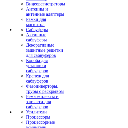
Видеорегистраторы
Антенны и
антенные адаптеры
Рамки для
магнитол
Сабвуферы
Активные
сабвуферы
Декоративные
защитные решетки
для сабвуферов
Короба для
установки
сабвуферов
Крепеж для
сабвуферов
Фазоинверторы,
трубы с раскрывом
Ремкомплекты и
запчасти для
сабвуферов
Усилители
Процессоры
Процессорные
усилители