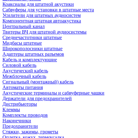
Коаксиалы для штатной акустики
Сабвуферы для установки в штатные места
Усилители для штатных аудиосистем
Компонентная штатная автоакустика
Центральный канал
Твитеры ВЧ для штатной аудиосистемы
Среднечастотники штатные
Мидбасы штатные
Широкополосники штатные
Адаптеры штатных разъемов
Кабель и комплектующие
Силовой кабель
Акустический кабель
Межблочный кабель
Сигнальный (монтажный) кабель
Автоматы питания
Акустические терминалы и сабвуферные чашки
Держатели для предохранителей
Дистрибьюторы
Клеммы
Комплекты проводов
Наконечники
Предохранители
Стяжки, зажимы, грометы
Оплетка, кожух, термоусадка