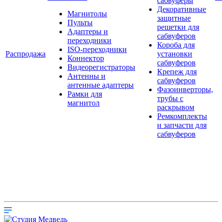
сабвуферы
Декоративные
Магнитолы
защитные
Пульты
решетки для
Адаптеры и
сабвуферов
переходники
Короба для
ISO-переходники
Распродажа
установки
Коннектор
сабвуферов
Видеорегистраторы
Крепеж для
Антенны и
сабвуферов
антенные адаптеры
Фазоинверторы,
Рамки для
трубы с
магнитол
раскрывом
Ремкомплекты
и запчасти для
сабвуферов