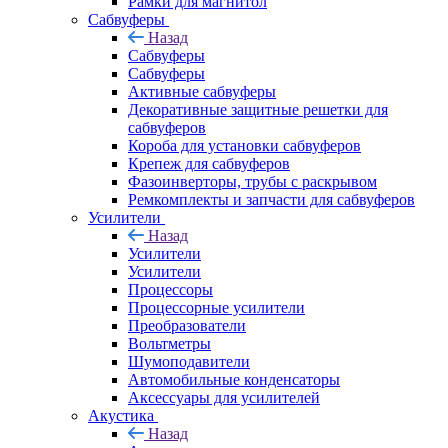
Рамки для магнитол
Сабвуферы
Назад
Сабвуферы
Сабвуферы
Активные сабвуферы
Декоративные защитные решетки для
сабвуферов
Короба для установки сабвуферов
Крепеж для сабвуферов
Фазоинверторы, трубы с раскрывом
Ремкомплекты и запчасти для сабвуферов
Усилители
Назад
Усилители
Усилители
Процессоры
Процессорные усилители
Преобразователи
Вольтметры
Шумоподавители
Автомобильные конденсаторы
Аксессуары для усилителей
Акустика
Назад