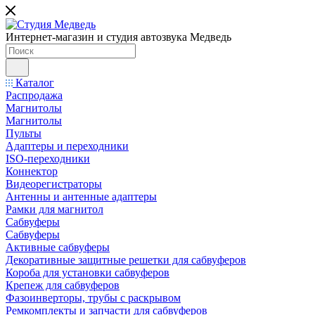
Интернет-магазин и студия автозвука Медведь
Каталог
Распродажа
Магнитолы
Магнитолы
Пульты
Адаптеры и переходники
ISO-переходники
Коннектор
Видеорегистраторы
Антенны и антенные адаптеры
Рамки для магнитол
Сабвуферы
Сабвуферы
Активные сабвуферы
Декоративные защитные решетки для сабвуферов
Короба для установки сабвуферов
Крепеж для сабвуферов
Фазоинверторы, трубы с раскрывом
Ремкомплекты и запчасти для сабвуферов