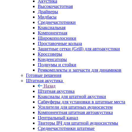
Акустика
Высокочастотная
Драйверы
Мидбасы
Среднечастотники
Коаксиальная
Компонентная
Широкополосники
Проставочные кольца
Защитные сетки (Grill) для автоакустики
Кроссоверы
Конденсаторы
Подиумы и стойки
Ремкомплекты и запчасти для динамиков
Готовые решения
Штатная акустика
Назад
Штатная акустика
Коаксиалы для штатной акустики
Сабвуферы для установки в штатные места
Усилители для штатных аудиосистем
Компонентная штатная автоакустика
Центральный канал
Твитеры ВЧ для штатной аудиосистемы
Среднечастотники штатные