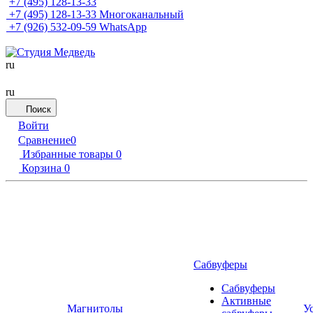
+7 (495) 128-13-33
+7 (495) 128-13-33
Многоканальный
+7 (926) 532-09-59
WhatsApp
ru
ru
Поиск
Войти
Сравнение
0
Избранные товары
0
Корзина
0
Сабвуферы
Сабвуферы
Активные
Магнитолы
У