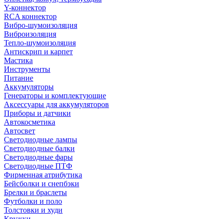
Y-коннектор
RCA коннектор
Вибро-шумоизоляция
Виброизоляция
Тепло-шумоизоляция
Антискрип и карпет
Мастика
Инструменты
Питание
Аккумуляторы
Генераторы и комплектующие
Аксессуары для аккумуляторов
Приборы и датчики
Автокосметика
Автосвет
Светодиодные лампы
Светодиодные балки
Светодиодные фары
Светодиодные ПТФ
Фирменная атрибутика
Бейсболки и снепбэки
Брелки и браслеты
Футболки и поло
Толстовки и худи
Кружки