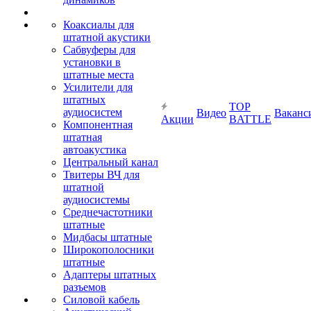
Коаксиалы для
штатной акустики
Сабвуферы для
установки в
штатные места
Усилители для
штатных
TOP
аудиосистем
Видео
Ваканс
Акции
BATTLE
Компонентная
штатная
автоакустика
Центральный канал
Твитеры ВЧ для
штатной
аудиосистемы
Среднечастотники
штатные
Мидбасы штатные
Широкополосники
штатные
Адаптеры штатных
разъемов
Силовой кабель