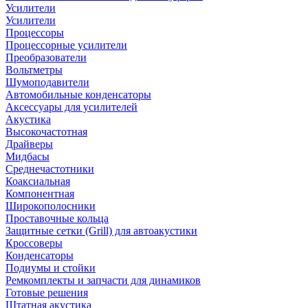
Усилители
Усилители
Процессоры
Процессорные усилители
Преобразователи
Вольтметры
Шумоподавители
Автомобильные конденсаторы
Аксессуары для усилителей
Акустика
Высокочастотная
Драйверы
Мидбасы
Среднечастотники
Коаксиальная
Компонентная
Широкополосники
Проставочные кольца
Защитные сетки (Grill) для автоакустики
Кроссоверы
Конденсаторы
Подиумы и стойки
Ремкомплекты и запчасти для динамиков
Готовые решения
Штатная акустика