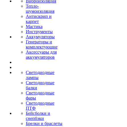
Виброизоляция
Тепло-
шумоизоляция
Антискрип и
карпет
Мастика
Инструменты
Аккумуляторы
Генераторы и
комплектующие
Аксессуары для
аккумуляторов
Светодиодные
лампы
Светодиодные
балки
Светодиодные
фары
Светодиодные
ПТФ
Бейсболки и
снепбэки
Брелки и браслеты