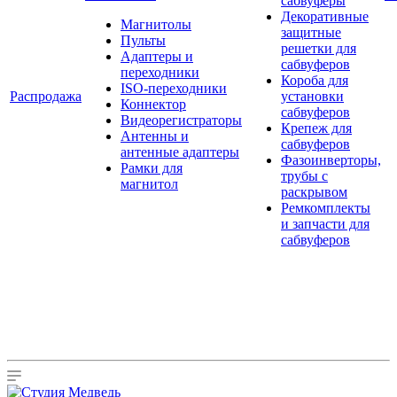
сабвуферы
Декоративные
Магнитолы
защитные
Пульты
решетки для
Адаптеры и
сабвуферов
переходники
Короба для
ISO-переходники
Распродажа
установки
Коннектор
сабвуферов
Видеорегистраторы
Крепеж для
Антенны и
сабвуферов
антенные адаптеры
Фазоинверторы,
Рамки для
трубы с
магнитол
раскрывом
Ремкомплекты
и запчасти для
сабвуферов