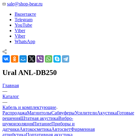
sale@shop-bear.ru
Вконтакте
Telegram
YouTube
Viber
Viber
WhatsApp
Ural ANL-DB250
Главная
—
Каталог
—
Кабель и комплектующие
Распродажа
Магнитолы
Сабвуферы
Усилители
Акустика
Готовые
решения
Штатная акустика
Вибро-
шумоизоляция
Питание
Приборы и
датчики
Автокосметика
Автосвет
Фирменная
атрибутика
Портативная акустика