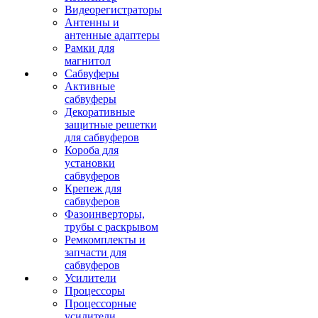
Видеорегистраторы
Антенны и
антенные адаптеры
Рамки для
магнитол
Сабвуферы
Активные
сабвуферы
Декоративные
защитные решетки
для сабвуферов
Короба для
установки
сабвуферов
Крепеж для
сабвуферов
Фазоинверторы,
трубы с раскрывом
Ремкомплекты и
запчасти для
сабвуферов
Усилители
Процессоры
Процессорные
усилители