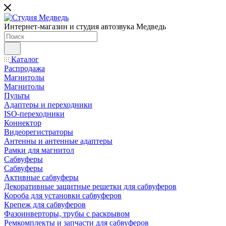
Интернет-магазин и студия автозвука Медведь
Каталог
Распродажа
Магнитолы
Магнитолы
Пульты
Адаптеры и переходники
ISO-переходники
Коннектор
Видеорегистраторы
Антенны и антенные адаптеры
Рамки для магнитол
Сабвуферы
Сабвуферы
Активные сабвуферы
Декоративные защитные решетки для сабвуферов
Короба для установки сабвуферов
Крепеж для сабвуферов
Фазоинверторы, трубы с раскрывом
Ремкомплекты и запчасти для сабвуферов