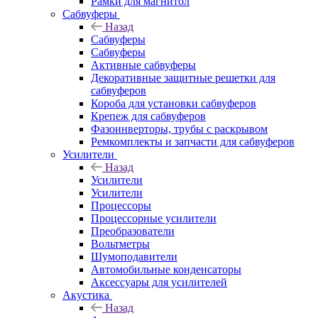
Рамки для магнитол
Сабвуферы
Назад
Сабвуферы
Сабвуферы
Активные сабвуферы
Декоративные защитные решетки для
сабвуферов
Короба для установки сабвуферов
Крепеж для сабвуферов
Фазоинверторы, трубы с раскрывом
Ремкомплекты и запчасти для сабвуферов
Усилители
Назад
Усилители
Усилители
Процессоры
Процессорные усилители
Преобразователи
Вольтметры
Шумоподавители
Автомобильные конденсаторы
Аксессуары для усилителей
Акустика
Назад