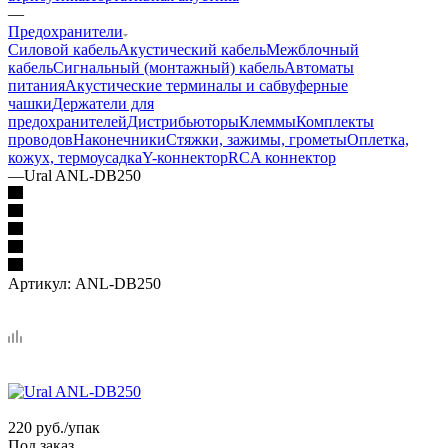
—
Предохранители
Силовой кабель
Акустический кабель
Межблочный
кабель
Сигнальный (монтажный) кабель
Автоматы
питания
Акустические терминалы и сабвуферные
чашки
Держатели для
предохранителей
Дистрибьюторы
Клеммы
Комплекты
проводов
Наконечники
Стяжки, зажимы, грометы
Оплетка,
кожух, термоусадка
Y-коннектор
RCA коннектор
—
Ural ANL-DB250
Артикул:
ANL-DB250
220
руб.
/упак
Под заказ