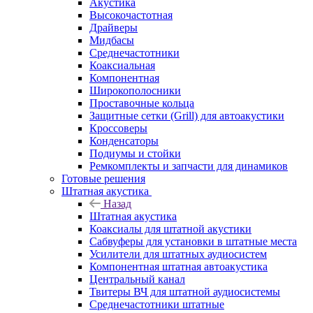
Акустика
Высокочастотная
Драйверы
Мидбасы
Среднечастотники
Коаксиальная
Компонентная
Широкополосники
Проставочные кольца
Защитные сетки (Grill) для автоакустики
Кроссоверы
Конденсаторы
Подиумы и стойки
Ремкомплекты и запчасти для динамиков
Готовые решения
Штатная акустика
Назад
Штатная акустика
Коаксиалы для штатной акустики
Сабвуферы для установки в штатные места
Усилители для штатных аудиосистем
Компонентная штатная автоакустика
Центральный канал
Твитеры ВЧ для штатной аудиосистемы
Среднечастотники штатные