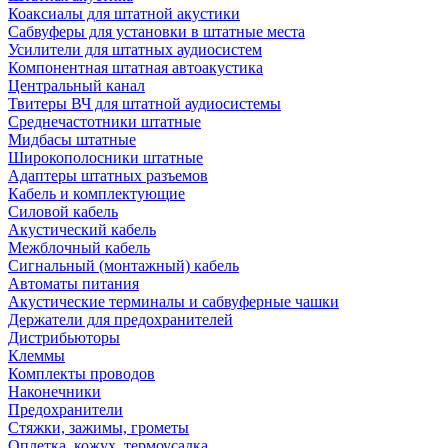
Коаксиалы для штатной акустики
Сабвуферы для установки в штатные места
Усилители для штатных аудиосистем
Компонентная штатная автоакустика
Центральный канал
Твитеры ВЧ для штатной аудиосистемы
Среднечастотники штатные
Мидбасы штатные
Широкополосники штатные
Адаптеры штатных разъемов
Кабель и комплектующие
Силовой кабель
Акустический кабель
Межблочный кабель
Сигнальный (монтажный) кабель
Автоматы питания
Акустические терминалы и сабвуферные чашки
Держатели для предохранителей
Дистрибьюторы
Клеммы
Комплекты проводов
Наконечники
Предохранители
Стяжки, зажимы, грометы
Оплетка, кожух, термоусадка