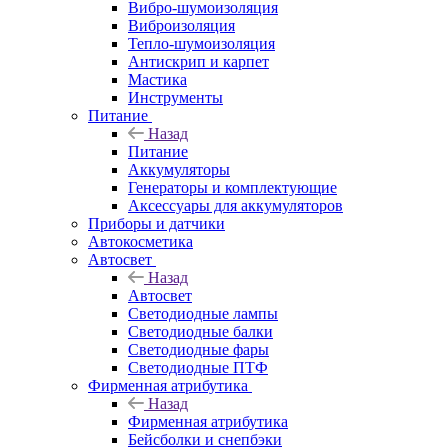
Вибро-шумоизоляция
Виброизоляция
Тепло-шумоизоляция
Антискрип и карпет
Мастика
Инструменты
Питание
Назад
Питание
Аккумуляторы
Генераторы и комплектующие
Аксессуары для аккумуляторов
Приборы и датчики
Автокосметика
Автосвет
Назад
Автосвет
Светодиодные лампы
Светодиодные балки
Светодиодные фары
Светодиодные ПТФ
Фирменная атрибутика
Назад
Фирменная атрибутика
Бейсболки и снепбэки