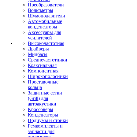
Преобразователи
Вольтметры
Шумоподавители
Автомобильные
конденсаторы
Аксессуары для
усилителей
Высокочастотная
Драйверы
Мидбасы
Среднечастотники
Коаксиальная
Компонентная
Широкополосники
Проставочные
кольца
Защитные сетки
(Grill) для
автоакустики
Кроссоверы
Конденсаторы
Подиумы и стойки
Ремкомплекты и
запчасти для
динамиков