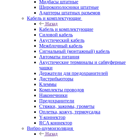
Мидбасы штатные
Широкополосники штатные
Адаптеры штатных разъемов
Кабель и комплектующие
Назад
Кабель и комплектующие
Силовой кабель
Акустический кабель
Межблочный кабель
Сигнальный (монтажный) кабель
Автоматы питания
Акустические терминалы и сабвуферные
чашки
Держатели для предохранителей
Дистрибьюторы
Клеммы
Комплекты проводов
Наконечники
Предохранители
Стяжки, зажимы, грометы
Оплетка, кожух, термоусадка
Y-коннектор
RCA коннектор
Вибро-шумоизоляция
Назад