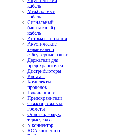
Акустический
кабель
Межблочный
кабель
Сигнальный
(монтажный)
кабель
Автоматы питания
Акустические
терминалы и
сабвуферные чашки
Держатели для
предохранителей
Дистрибьюторы
Клеммы
Комплекты
проводов
Наконечники
Предохранители
Стяжки, зажимы,
грометы
Оплетка, кожух,
термоусадка
Y-коннектор
RCA коннектор