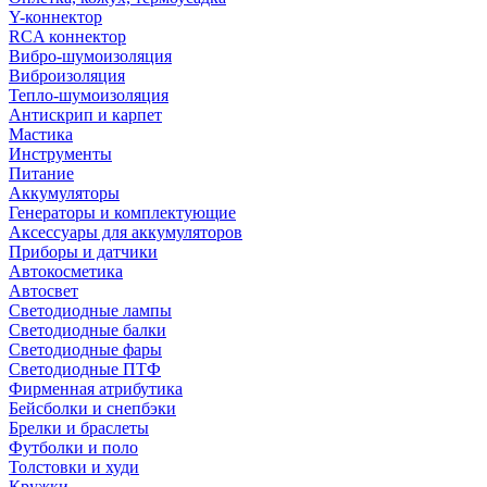
Y-коннектор
RCA коннектор
Вибро-шумоизоляция
Виброизоляция
Тепло-шумоизоляция
Антискрип и карпет
Мастика
Инструменты
Питание
Аккумуляторы
Генераторы и комплектующие
Аксессуары для аккумуляторов
Приборы и датчики
Автокосметика
Автосвет
Светодиодные лампы
Светодиодные балки
Светодиодные фары
Светодиодные ПТФ
Фирменная атрибутика
Бейсболки и снепбэки
Брелки и браслеты
Футболки и поло
Толстовки и худи
Кружки