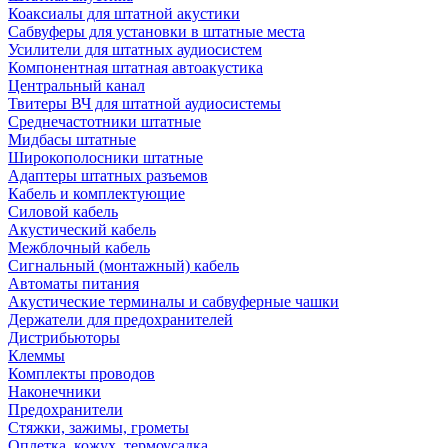
Коаксиалы для штатной акустики
Сабвуферы для установки в штатные места
Усилители для штатных аудиосистем
Компонентная штатная автоакустика
Центральный канал
Твитеры ВЧ для штатной аудиосистемы
Среднечастотники штатные
Мидбасы штатные
Широкополосники штатные
Адаптеры штатных разъемов
Кабель и комплектующие
Силовой кабель
Акустический кабель
Межблочный кабель
Сигнальный (монтажный) кабель
Автоматы питания
Акустические терминалы и сабвуферные чашки
Держатели для предохранителей
Дистрибьюторы
Клеммы
Комплекты проводов
Наконечники
Предохранители
Стяжки, зажимы, грометы
Оплетка, кожух, термоусадка