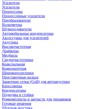
Усилители
Усилители
Процессоры
Процессорные усилители
Преобразователи
Вольтметры
Шумоподавители
Автомобильные конденсаторы
Аксессуары для усилителей
Акустика
Высокочастотная
Драйверы
Мидбасы
Среднечастотники
Коаксиальная
Компонентная
Широкополосники
Проставочные кольца
Защитные сетки (Grill) для автоакустики
Кроссоверы
Конденсаторы
Подиумы и стойки
Ремкомплекты и запчасти для динамиков
Готовые решения
Штатная акустика