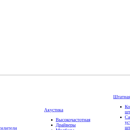
Штатная
Ко
Акустика
шт
Са
Высокочастотная
ус
Драйверы
шт
силители