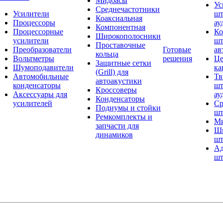
Мидбасы
Ус
Среднечастотники
Усилители
шт
Коаксиальная
Процессоры
ау
Компонентная
Процессорные
Ко
Широкополосники
усилители
шт
Проставочные
Преобразователи
Готовые
ав
кольца
Вольтметры
решения
Це
Защитные сетки
Шумоподавители
ка
(Grill) для
Автомобильные
Тв
автоакустики
конденсаторы
шт
Кроссоверы
Аксессуары для
ау
Конденсаторы
усилителей
Ср
Подиумы и стойки
шт
Ремкомплекты и
Ми
запчасти для
Ши
динамиков
шт
Ад
шт