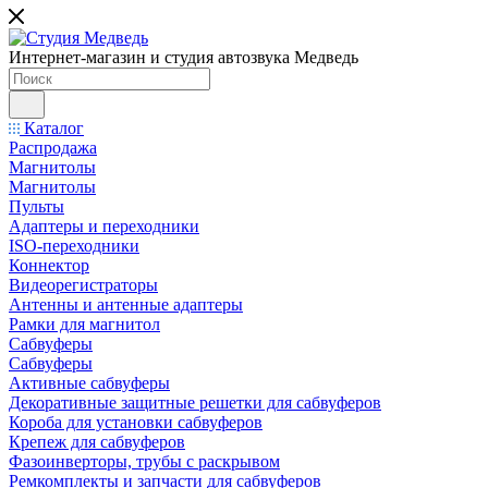
Интернет-магазин и студия автозвука Медведь
Каталог
Распродажа
Магнитолы
Магнитолы
Пульты
Адаптеры и переходники
ISO-переходники
Коннектор
Видеорегистраторы
Антенны и антенные адаптеры
Рамки для магнитол
Сабвуферы
Сабвуферы
Активные сабвуферы
Декоративные защитные решетки для сабвуферов
Короба для установки сабвуферов
Крепеж для сабвуферов
Фазоинверторы, трубы с раскрывом
Ремкомплекты и запчасти для сабвуферов