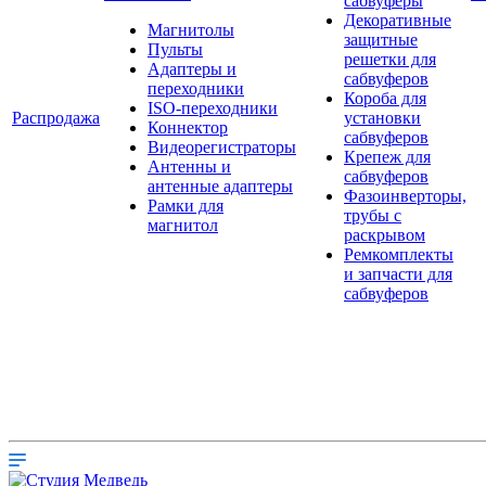
сабвуферы
Декоративные
Магнитолы
защитные
Пульты
решетки для
Адаптеры и
сабвуферов
переходники
Короба для
ISO-переходники
Распродажа
установки
Коннектор
сабвуферов
Видеорегистраторы
Крепеж для
Антенны и
сабвуферов
антенные адаптеры
Фазоинверторы,
Рамки для
трубы с
магнитол
раскрывом
Ремкомплекты
и запчасти для
сабвуферов