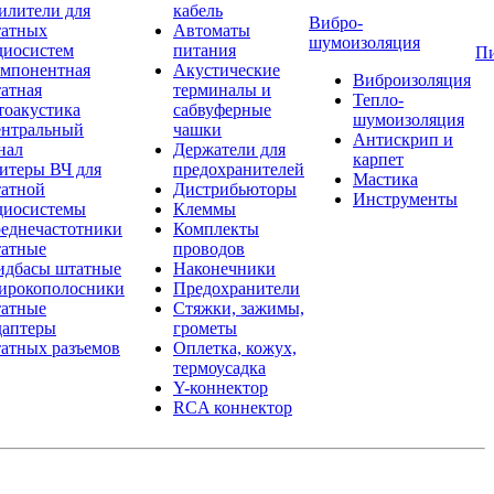
илители для
кабель
Вибро-
атных
Автоматы
шумоизоляция
диосистем
питания
П
мпонентная
Акустические
Виброизоляция
атная
терминалы и
Тепло-
тоакустика
сабвуферные
шумоизоляция
нтральный
чашки
Антискрип и
нал
Держатели для
карпет
итеры ВЧ для
предохранителей
Мастика
атной
Дистрибьюторы
Инструменты
диосистемы
Клеммы
еднечастотники
Комплекты
атные
проводов
дбасы штатные
Наконечники
рокополосники
Предохранители
атные
Стяжки, зажимы,
аптеры
грометы
атных разъемов
Оплетка, кожух,
термоусадка
Y-коннектор
RCA коннектор