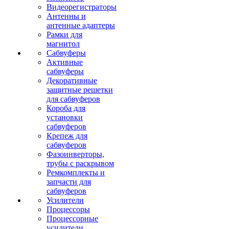
Видеорегистраторы
Антенны и
антенные адаптеры
Рамки для
магнитол
Сабвуферы
Активные
сабвуферы
Декоративные
защитные решетки
для сабвуферов
Короба для
установки
сабвуферов
Крепеж для
сабвуферов
Фазоинверторы,
трубы с раскрывом
Ремкомплекты и
запчасти для
сабвуферов
Усилители
Процессоры
Процессорные
усилители