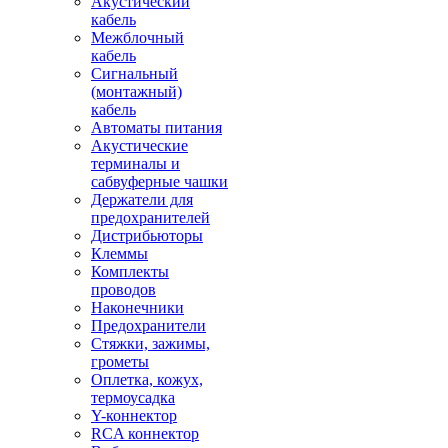
Акустический
кабель
Межблочный
кабель
Сигнальный
(монтажный)
кабель
Автоматы питания
Акустические
терминалы и
сабвуферные чашки
Держатели для
предохранителей
Дистрибьюторы
Клеммы
Комплекты
проводов
Наконечники
Предохранители
Стяжки, зажимы,
грометы
Оплетка, кожух,
термоусадка
Y-коннектор
RCA коннектор