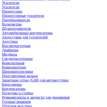
Усилители
Усилители
Процессоры
Процессорные усилители
Преобразователи
Вольтметры
Шумоподавители
Автомобильные конденсаторы
Аксессуары для усилителей
Акустика
Высокочастотная
Драйверы
Мидбасы
Среднечастотники
Коаксиальная
Компонентная
Широкополосники
Проставочные кольца
Защитные сетки (Grill) для автоакустики
Кроссоверы
Конденсаторы
Подиумы и стойки
Ремкомплекты и запчасти для динамиков
Готовые решения
Штатная акустика