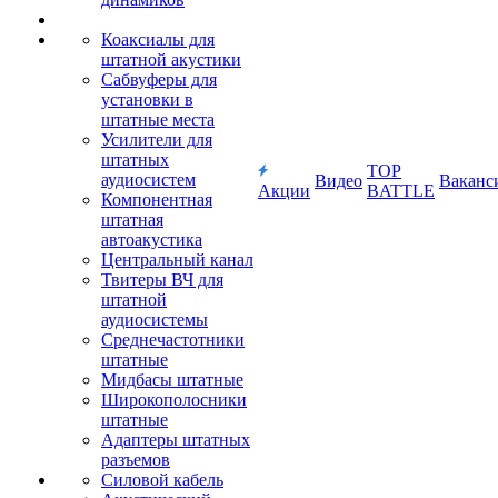
Коаксиалы для
штатной акустики
Сабвуферы для
установки в
штатные места
Усилители для
штатных
TOP
аудиосистем
Видео
Ваканс
Акции
BATTLE
Компонентная
штатная
автоакустика
Центральный канал
Твитеры ВЧ для
штатной
аудиосистемы
Среднечастотники
штатные
Мидбасы штатные
Широкополосники
штатные
Адаптеры штатных
разъемов
Силовой кабель