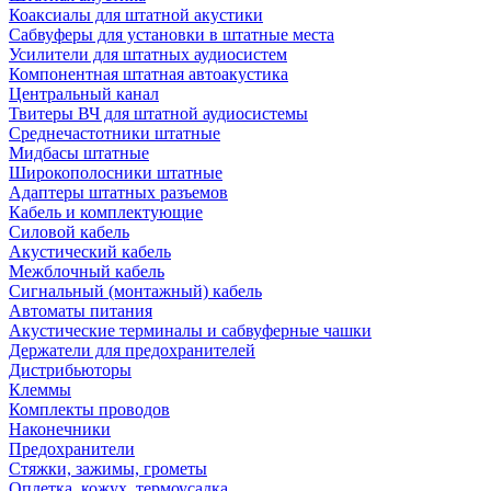
Коаксиалы для штатной акустики
Сабвуферы для установки в штатные места
Усилители для штатных аудиосистем
Компонентная штатная автоакустика
Центральный канал
Твитеры ВЧ для штатной аудиосистемы
Среднечастотники штатные
Мидбасы штатные
Широкополосники штатные
Адаптеры штатных разъемов
Кабель и комплектующие
Силовой кабель
Акустический кабель
Межблочный кабель
Сигнальный (монтажный) кабель
Автоматы питания
Акустические терминалы и сабвуферные чашки
Держатели для предохранителей
Дистрибьюторы
Клеммы
Комплекты проводов
Наконечники
Предохранители
Стяжки, зажимы, грометы
Оплетка, кожух, термоусадка