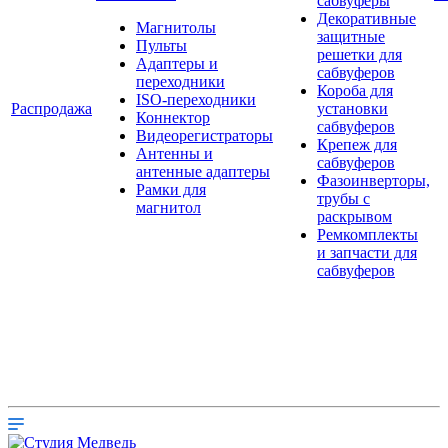
сабвуферы
Декоративные
Магнитолы
защитные
Пульты
решетки для
Адаптеры и
сабвуферов
переходники
Короба для
ISO-переходники
Распродажа
установки
Коннектор
сабвуферов
Видеорегистраторы
Крепеж для
Антенны и
сабвуферов
антенные адаптеры
Фазоинверторы,
Рамки для
трубы с
магнитол
раскрывом
Ремкомплекты
и запчасти для
сабвуферов