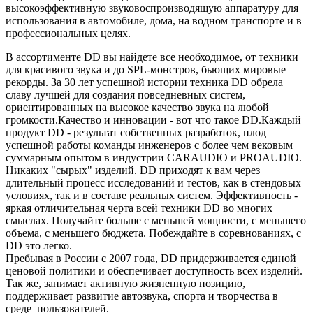
высокоэффективную звуковоспроизводящую аппаратуру для
использования в автомобиле, дома, на водном транспорте и в
профессиональных целях.
В ассортименте DD вы найдете все необходимое, от техники
для красивого звука и до SPL-монстров, бьющих мировые
рекорды. За 30 лет успешной истории техника DD обрела
славу лучшей для создания повседневных систем,
ориентированных на высокое качество звука на любой
громкости.Качество и инновации - вот что такое DD.Каждый
продукт DD - результат собственных разработок, плод
успешной работы команды инженеров с более чем вековым
суммарным опытом в индустрии CARAUDIO и PROAUDIO.
Никаких "сырых" изделий. DD приходят к вам через
длительный процесс исследований и тестов, как в стендовых
условиях, так и в составе реальных систем. Эффективность -
яркая отличительная черта всей техники DD во многих
смыслах. Получайте больше с меньшей мощности, с меньшего
объема, с меньшего бюджета. Побеждайте в соревнованиях, с
DD это легко.
Пребывая в России с 2007 года, DD придерживается единой
ценовой политики и обеспечивает доступность всех изделий.
Так же, занимает активную жизненную позицию,
поддерживает развитие автозвука, спорта и творчества в
среде пользователей.