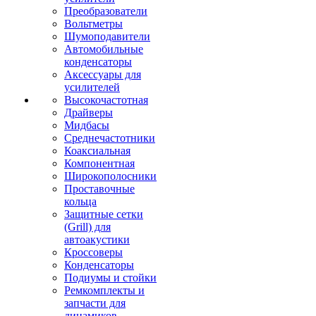
Преобразователи
Вольтметры
Шумоподавители
Автомобильные
конденсаторы
Аксессуары для
усилителей
Высокочастотная
Драйверы
Мидбасы
Среднечастотники
Коаксиальная
Компонентная
Широкополосники
Проставочные
кольца
Защитные сетки
(Grill) для
автоакустики
Кроссоверы
Конденсаторы
Подиумы и стойки
Ремкомплекты и
запчасти для
динамиков