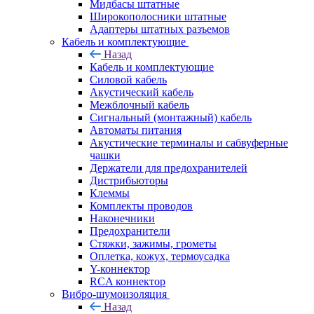
Мидбасы штатные
Широкополосники штатные
Адаптеры штатных разъемов
Кабель и комплектующие
Назад
Кабель и комплектующие
Силовой кабель
Акустический кабель
Межблочный кабель
Сигнальный (монтажный) кабель
Автоматы питания
Акустические терминалы и сабвуферные
чашки
Держатели для предохранителей
Дистрибьюторы
Клеммы
Комплекты проводов
Наконечники
Предохранители
Стяжки, зажимы, грометы
Оплетка, кожух, термоусадка
Y-коннектор
RCA коннектор
Вибро-шумоизоляция
Назад