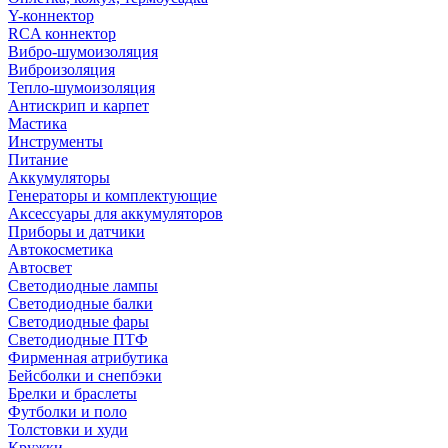
Y-коннектор
RCA коннектор
Вибро-шумоизоляция
Виброизоляция
Тепло-шумоизоляция
Антискрип и карпет
Мастика
Инструменты
Питание
Аккумуляторы
Генераторы и комплектующие
Аксессуары для аккумуляторов
Приборы и датчики
Автокосметика
Автосвет
Светодиодные лампы
Светодиодные балки
Светодиодные фары
Светодиодные ПТФ
Фирменная атрибутика
Бейсболки и снепбэки
Брелки и браслеты
Футболки и поло
Толстовки и худи
Кружки