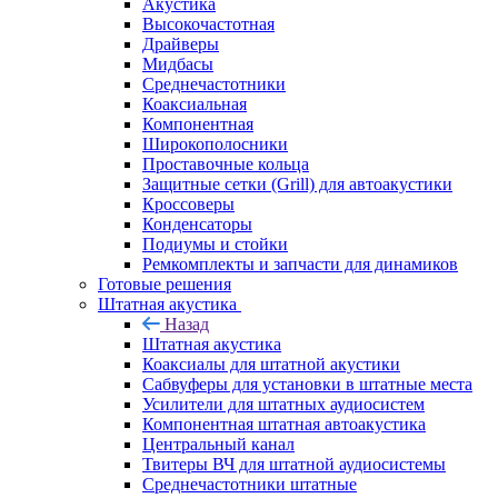
Акустика
Высокочастотная
Драйверы
Мидбасы
Среднечастотники
Коаксиальная
Компонентная
Широкополосники
Проставочные кольца
Защитные сетки (Grill) для автоакустики
Кроссоверы
Конденсаторы
Подиумы и стойки
Ремкомплекты и запчасти для динамиков
Готовые решения
Штатная акустика
Назад
Штатная акустика
Коаксиалы для штатной акустики
Сабвуферы для установки в штатные места
Усилители для штатных аудиосистем
Компонентная штатная автоакустика
Центральный канал
Твитеры ВЧ для штатной аудиосистемы
Среднечастотники штатные