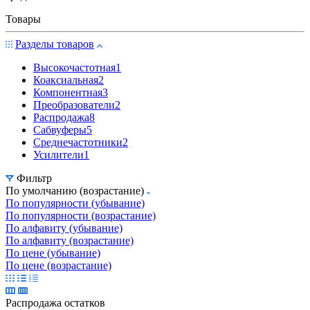
Товары
Разделы товаров
Высокочастотная
1
Коаксиальная
2
Компонентная
3
Преобразователи
2
Распродажа
8
Сабвуферы
5
Среднечастотники
2
Усилители
1
Фильтр
По умолчанию (возрастание)
По популярности (убывание)
По популярности (возрастание)
По алфавиту (убывание)
По алфавиту (возрастание)
По цене (убывание)
По цене (возрастание)
Распродажа остатков