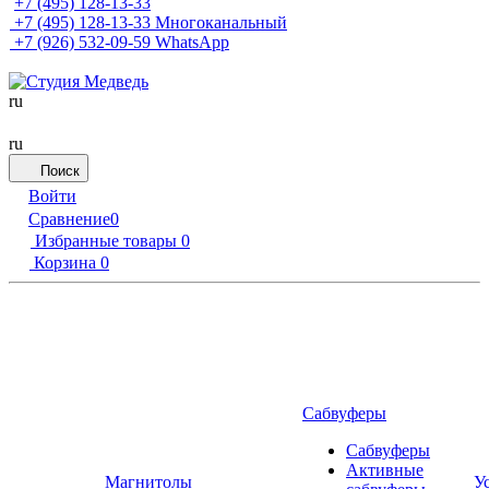
+7 (495) 128-13-33
+7 (495) 128-13-33
Многоканальный
+7 (926) 532-09-59
WhatsApp
ru
ru
Поиск
Войти
Сравнение
0
Избранные товары
0
Корзина
0
Сабвуферы
Сабвуферы
Активные
Магнитолы
У