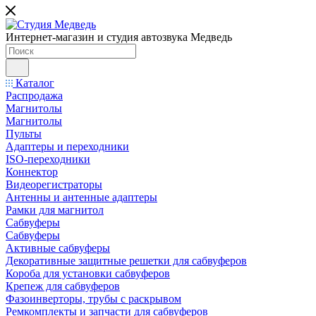
Интернет-магазин и студия автозвука Медведь
Каталог
Распродажа
Магнитолы
Магнитолы
Пульты
Адаптеры и переходники
ISO-переходники
Коннектор
Видеорегистраторы
Антенны и антенные адаптеры
Рамки для магнитол
Сабвуферы
Сабвуферы
Активные сабвуферы
Декоративные защитные решетки для сабвуферов
Короба для установки сабвуферов
Крепеж для сабвуферов
Фазоинверторы, трубы с раскрывом
Ремкомплекты и запчасти для сабвуферов