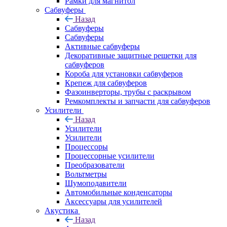
Рамки для магнитол
Сабвуферы
Назад
Сабвуферы
Сабвуферы
Активные сабвуферы
Декоративные защитные решетки для
сабвуферов
Короба для установки сабвуферов
Крепеж для сабвуферов
Фазоинверторы, трубы с раскрывом
Ремкомплекты и запчасти для сабвуферов
Усилители
Назад
Усилители
Усилители
Процессоры
Процессорные усилители
Преобразователи
Вольтметры
Шумоподавители
Автомобильные конденсаторы
Аксессуары для усилителей
Акустика
Назад