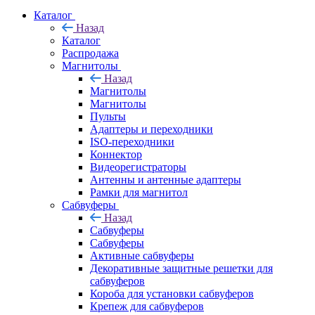
Каталог
Назад
Каталог
Распродажа
Магнитолы
Назад
Магнитолы
Магнитолы
Пульты
Адаптеры и переходники
ISO-переходники
Коннектор
Видеорегистраторы
Антенны и антенные адаптеры
Рамки для магнитол
Сабвуферы
Назад
Сабвуферы
Сабвуферы
Активные сабвуферы
Декоративные защитные решетки для
сабвуферов
Короба для установки сабвуферов
Крепеж для сабвуферов