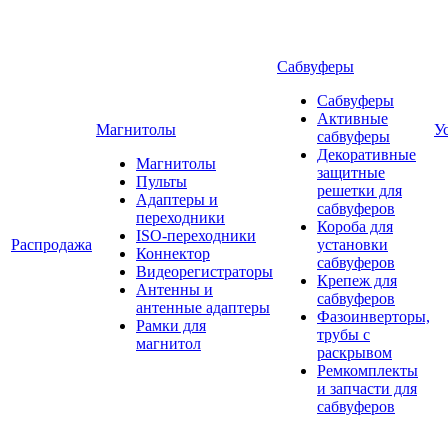
Сабвуферы
Сабвуферы
Активные
Магнитолы
У
сабвуферы
Декоративные
Магнитолы
защитные
Пульты
решетки для
Адаптеры и
сабвуферов
переходники
Короба для
ISO-переходники
Распродажа
установки
Коннектор
сабвуферов
Видеорегистраторы
Крепеж для
Антенны и
сабвуферов
антенные адаптеры
Фазоинверторы,
Рамки для
трубы с
магнитол
раскрывом
Ремкомплекты
и запчасти для
сабвуферов