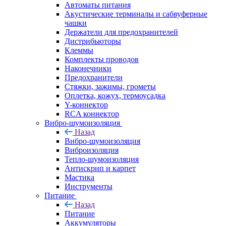
Автоматы питания
Акустические терминалы и сабвуферные
чашки
Держатели для предохранителей
Дистрибьюторы
Клеммы
Комплекты проводов
Наконечники
Предохранители
Стяжки, зажимы, грометы
Оплетка, кожух, термоусадка
Y-коннектор
RCA коннектор
Вибро-шумоизоляция
Назад
Вибро-шумоизоляция
Виброизоляция
Тепло-шумоизоляция
Антискрип и карпет
Мастика
Инструменты
Питание
Назад
Питание
Аккумуляторы