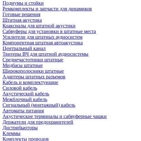
Подиумы и стойки
Ремкомплекты и запчасти для динамиков
Готовые решения
Штатная акустика
Коаксиалы для штатной акустики
Сабвуферы для установки в штатные места
Усилители для штатных аудиосистем
Компонентная штатная автоакустика
Центральный канал
Твитеры ВЧ для штатной аудиосистемы
Среднечастотники штатные
Мидбасы штатные
Широкополосники штатные
Адаптеры штатных разъемов
Кабель и комплектующие
Силовой кабель
Акустический кабель
Межблочный кабель
Сигнальный (монтажный) кабель
Автоматы питания
Акустические терминалы и сабвуферные чашки
Держатели для предохранителей
Дистрибьюторы
Клеммы
Комплекты проводов