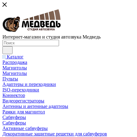
Интернет-магазин и студия автозвука Медведь
Каталог
Распродажа
Магнитолы
Магнитолы
Пульты
Адаптеры и переходники
ISO-переходники
Коннектор
Видеорегистраторы
Антенны и антенные адаптеры
Рамки для магнитол
Сабвуферы
Сабвуферы
Активные сабвуферы
Декоративные защитные решетки для сабвуферов