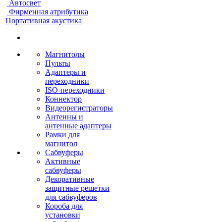
Автосвет
Фирменная атрибутика
Портативная акустика
Магнитолы
Пульты
Адаптеры и
переходники
ISO-переходники
Коннектор
Видеорегистраторы
Антенны и
антенные адаптеры
Рамки для
магнитол
Сабвуферы
Активные
сабвуферы
Декоративные
защитные решетки
для сабвуферов
Короба для
установки