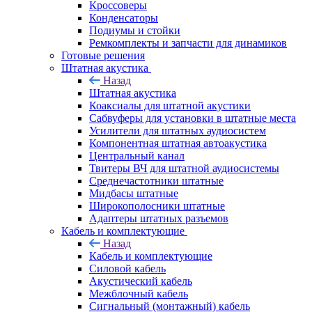
Кроссоверы
Конденсаторы
Подиумы и стойки
Ремкомплекты и запчасти для динамиков
Готовые решения
Штатная акустика
Назад
Штатная акустика
Коаксиалы для штатной акустики
Сабвуферы для установки в штатные места
Усилители для штатных аудиосистем
Компонентная штатная автоакустика
Центральный канал
Твитеры ВЧ для штатной аудиосистемы
Среднечастотники штатные
Мидбасы штатные
Широкополосники штатные
Адаптеры штатных разъемов
Кабель и комплектующие
Назад
Кабель и комплектующие
Силовой кабель
Акустический кабель
Межблочный кабель
Сигнальный (монтажный) кабель