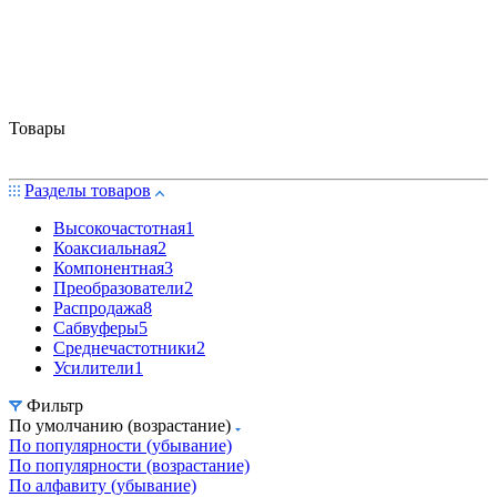
Товары
Разделы товаров
Высокочастотная
1
Коаксиальная
2
Компонентная
3
Преобразователи
2
Распродажа
8
Сабвуферы
5
Среднечастотники
2
Усилители
1
Фильтр
По умолчанию (возрастание)
По популярности (убывание)
По популярности (возрастание)
По алфавиту (убывание)