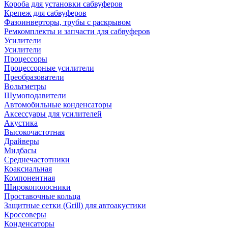
Короба для установки сабвуферов
Крепеж для сабвуферов
Фазоинверторы, трубы с раскрывом
Ремкомплекты и запчасти для сабвуферов
Усилители
Усилители
Процессоры
Процессорные усилители
Преобразователи
Вольтметры
Шумоподавители
Автомобильные конденсаторы
Аксессуары для усилителей
Акустика
Высокочастотная
Драйверы
Мидбасы
Среднечастотники
Коаксиальная
Компонентная
Широкополосники
Проставочные кольца
Защитные сетки (Grill) для автоакустики
Кроссоверы
Конденсаторы