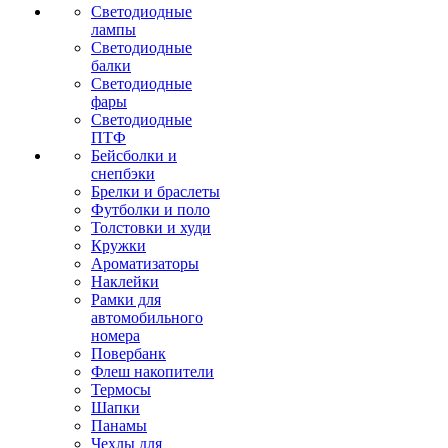
Светодиодные
лампы
Светодиодные
балки
Светодиодные
фары
Светодиодные
ПТФ
Бейсболки и
снепбэки
Брелки и браслеты
Футболки и поло
Толстовки и худи
Кружки
Ароматизаторы
Наклейки
Рамки для
автомобильного
номера
Повербанк
Флеш накопители
Термосы
Шапки
Панамы
Чехлы для