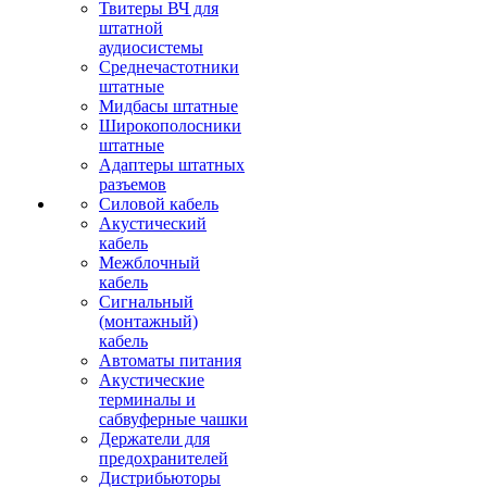
Твитеры ВЧ для
штатной
аудиосистемы
Среднечастотники
штатные
Мидбасы штатные
Широкополосники
штатные
Адаптеры штатных
разъемов
Силовой кабель
Акустический
кабель
Межблочный
кабель
Сигнальный
(монтажный)
кабель
Автоматы питания
Акустические
терминалы и
сабвуферные чашки
Держатели для
предохранителей
Дистрибьюторы