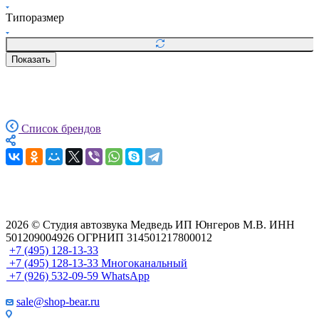
Типоразмер
Показать
Список брендов
2026 © Cтудия автозвука Медведь ИП Юнгеров М.В. ИНН
501209004926 ОГРНИП 314501217800012
+7 (495) 128-13-33
+7 (495) 128-13-33
Многоканальный
+7 (926) 532-09-59
WhatsApp
sale@shop-bear.ru