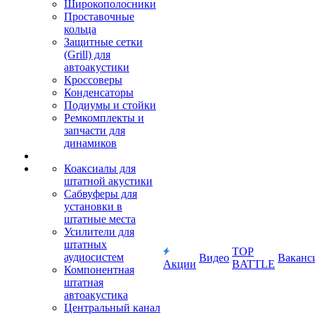
Широкополосники
Проставочные
кольца
Защитные сетки
(Grill) для
автоакустики
Кроссоверы
Конденсаторы
Подиумы и стойки
Ремкомплекты и
запчасти для
динамиков
Коаксиалы для
штатной акустики
Сабвуферы для
установки в
штатные места
Усилители для
штатных
TOP
аудиосистем
Видео
Ваканс
Акции
BATTLE
Компонентная
штатная
автоакустика
Центральный канал