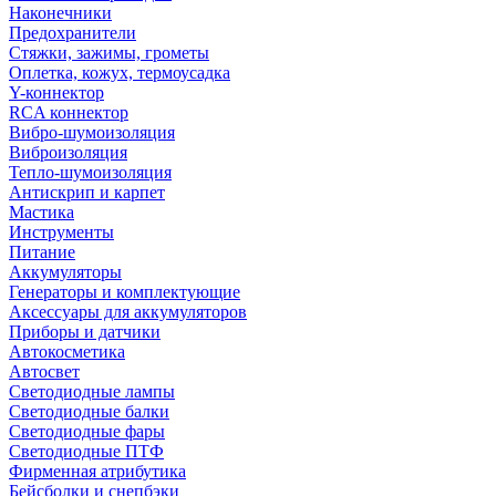
Наконечники
Предохранители
Стяжки, зажимы, грометы
Оплетка, кожух, термоусадка
Y-коннектор
RCA коннектор
Вибро-шумоизоляция
Виброизоляция
Тепло-шумоизоляция
Антискрип и карпет
Мастика
Инструменты
Питание
Аккумуляторы
Генераторы и комплектующие
Аксессуары для аккумуляторов
Приборы и датчики
Автокосметика
Автосвет
Светодиодные лампы
Светодиодные балки
Светодиодные фары
Светодиодные ПТФ
Фирменная атрибутика
Бейсболки и снепбэки