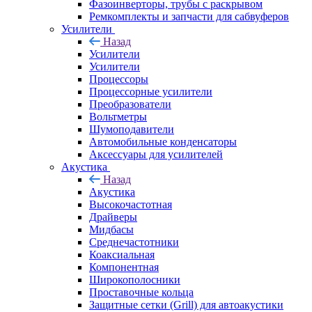
Фазоинверторы, трубы с раскрывом
Ремкомплекты и запчасти для сабвуферов
Усилители
Назад
Усилители
Усилители
Процессоры
Процессорные усилители
Преобразователи
Вольтметры
Шумоподавители
Автомобильные конденсаторы
Аксессуары для усилителей
Акустика
Назад
Акустика
Высокочастотная
Драйверы
Мидбасы
Среднечастотники
Коаксиальная
Компонентная
Широкополосники
Проставочные кольца
Защитные сетки (Grill) для автоакустики