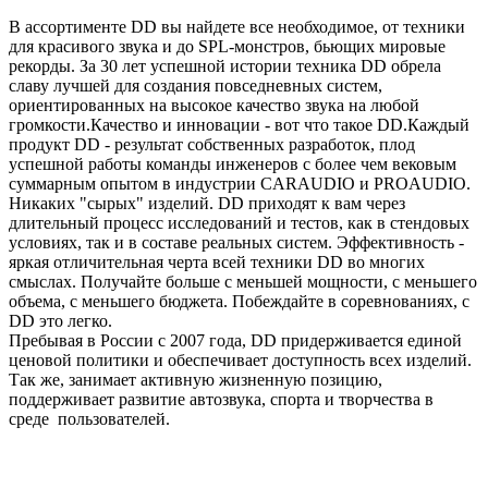
В ассортименте DD вы найдете все необходимое, от техники
для красивого звука и до SPL-монстров, бьющих мировые
рекорды. За 30 лет успешной истории техника DD обрела
славу лучшей для создания повседневных систем,
ориентированных на высокое качество звука на любой
громкости.Качество и инновации - вот что такое DD.Каждый
продукт DD - результат собственных разработок, плод
успешной работы команды инженеров с более чем вековым
суммарным опытом в индустрии CARAUDIO и PROAUDIO.
Никаких "сырых" изделий. DD приходят к вам через
длительный процесс исследований и тестов, как в стендовых
условиях, так и в составе реальных систем. Эффективность -
яркая отличительная черта всей техники DD во многих
смыслах. Получайте больше с меньшей мощности, с меньшего
объема, с меньшего бюджета. Побеждайте в соревнованиях, с
DD это легко.
Пребывая в России с 2007 года, DD придерживается единой
ценовой политики и обеспечивает доступность всех изделий.
Так же, занимает активную жизненную позицию,
поддерживает развитие автозвука, спорта и творчества в
среде пользователей.