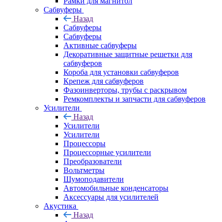
Рамки для магнитол
Сабвуферы
Назад
Сабвуферы
Сабвуферы
Активные сабвуферы
Декоративные защитные решетки для
сабвуферов
Короба для установки сабвуферов
Крепеж для сабвуферов
Фазоинверторы, трубы с раскрывом
Ремкомплекты и запчасти для сабвуферов
Усилители
Назад
Усилители
Усилители
Процессоры
Процессорные усилители
Преобразователи
Вольтметры
Шумоподавители
Автомобильные конденсаторы
Аксессуары для усилителей
Акустика
Назад