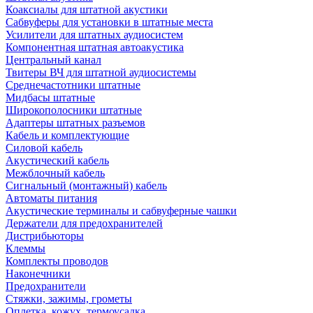
Коаксиалы для штатной акустики
Сабвуферы для установки в штатные места
Усилители для штатных аудиосистем
Компонентная штатная автоакустика
Центральный канал
Твитеры ВЧ для штатной аудиосистемы
Среднечастотники штатные
Мидбасы штатные
Широкополосники штатные
Адаптеры штатных разъемов
Кабель и комплектующие
Силовой кабель
Акустический кабель
Межблочный кабель
Сигнальный (монтажный) кабель
Автоматы питания
Акустические терминалы и сабвуферные чашки
Держатели для предохранителей
Дистрибьюторы
Клеммы
Комплекты проводов
Наконечники
Предохранители
Стяжки, зажимы, грометы
Оплетка, кожух, термоусадка