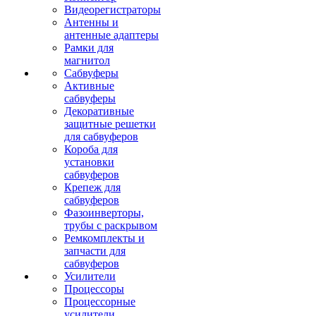
Видеорегистраторы
Антенны и
антенные адаптеры
Рамки для
магнитол
Сабвуферы
Активные
сабвуферы
Декоративные
защитные решетки
для сабвуферов
Короба для
установки
сабвуферов
Крепеж для
сабвуферов
Фазоинверторы,
трубы с раскрывом
Ремкомплекты и
запчасти для
сабвуферов
Усилители
Процессоры
Процессорные
усилители