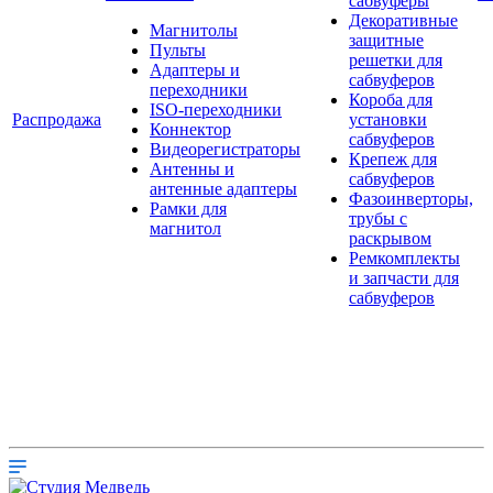
сабвуферы
Декоративные
Магнитолы
защитные
Пульты
решетки для
Адаптеры и
сабвуферов
переходники
Короба для
ISO-переходники
Распродажа
установки
Коннектор
сабвуферов
Видеорегистраторы
Крепеж для
Антенны и
сабвуферов
антенные адаптеры
Фазоинверторы,
Рамки для
трубы с
магнитол
раскрывом
Ремкомплекты
и запчасти для
сабвуферов