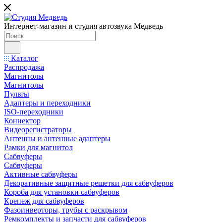
Интернет-магазин и студия автозвука Медведь
Каталог
Распродажа
Магнитолы
Магнитолы
Пульты
Адаптеры и переходники
ISO-переходники
Коннектор
Видеорегистраторы
Антенны и антенные адаптеры
Рамки для магнитол
Сабвуферы
Сабвуферы
Активные сабвуферы
Декоративные защитные решетки для сабвуферов
Короба для установки сабвуферов
Крепеж для сабвуферов
Фазоинверторы, трубы с раскрывом
Ремкомплекты и запчасти для сабвуферов