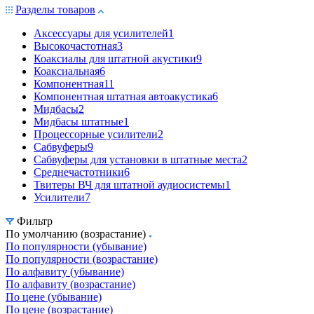
Разделы товаров
Аксессуары для усилителей
1
Высокочастотная
3
Коаксиалы для штатной акустики
9
Коаксиальная
6
Компонентная
11
Компонентная штатная автоакустика
6
Мидбасы
2
Мидбасы штатные
1
Процессорные усилители
2
Сабвуферы
9
Сабвуферы для установки в штатные места
2
Среднечастотники
6
Твитеры ВЧ для штатной аудиосистемы
1
Усилители
7
Фильтр
По умолчанию (возрастание)
По популярности (убывание)
По популярности (возрастание)
По алфавиту (убывание)
По алфавиту (возрастание)
По цене (убывание)
По цене (возрастание)