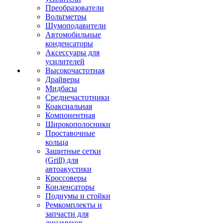
Преобразователи
Вольтметры
Шумоподавители
Автомобильные
конденсаторы
Аксессуары для
усилителей
Высокочастотная
Драйверы
Мидбасы
Среднечастотники
Коаксиальная
Компонентная
Широкополосники
Проставочные
кольца
Защитные сетки
(Grill) для
автоакустики
Кроссоверы
Конденсаторы
Подиумы и стойки
Ремкомплекты и
запчасти для
динамиков