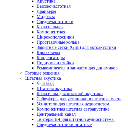
Акустика
Высокочастотная
Драйверы
Мидбасы
Среднечастотники
Коаксиальная
Компонентная
Широкополосники
Проставочные кольца
Защитные сетки (Grill) для автоакустики
Кроссоверы
Конденсаторы
Подиумы и стойки
Ремкомплекты и запчасти для динамиков
Готовые решения
Штатная акустика
Назад
Штатная акустика
Коаксиалы для штатной акустики
Сабвуферы для установки в штатные места
Усилители для штатных аудиосистем
Компонентная штатная автоакустика
Центральный канал
Твитеры ВЧ для штатной аудиосистемы
Среднечастотники штатные