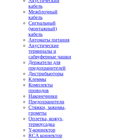
Акустический
кабель
Межблочный
кабель
Сигнальный
(монтажный)
кабель
Автоматы питания
Акустические
терминалы и
сабвуферные чашки
Держатели для
предохранителей
Дистрибьюторы
Клеммы
Комплекты
проводов
Наконечники
Предохранители
Стяжки, зажимы,
грометы
Оплетка, кожух,
термоусадка
Y-коннектор
RCA коннектор