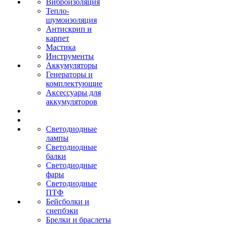
Виброизоляция
Тепло-
шумоизоляция
Антискрип и
карпет
Мастика
Инструменты
Аккумуляторы
Генераторы и
комплектующие
Аксессуары для
аккумуляторов
Светодиодные
лампы
Светодиодные
балки
Светодиодные
фары
Светодиодные
ПТФ
Бейсболки и
снепбэки
Брелки и браслеты