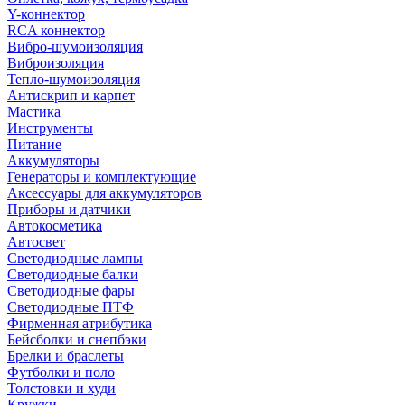
Y-коннектор
RCA коннектор
Вибро-шумоизоляция
Виброизоляция
Тепло-шумоизоляция
Антискрип и карпет
Мастика
Инструменты
Питание
Аккумуляторы
Генераторы и комплектующие
Аксессуары для аккумуляторов
Приборы и датчики
Автокосметика
Автосвет
Светодиодные лампы
Светодиодные балки
Светодиодные фары
Светодиодные ПТФ
Фирменная атрибутика
Бейсболки и снепбэки
Брелки и браслеты
Футболки и поло
Толстовки и худи
Кружки