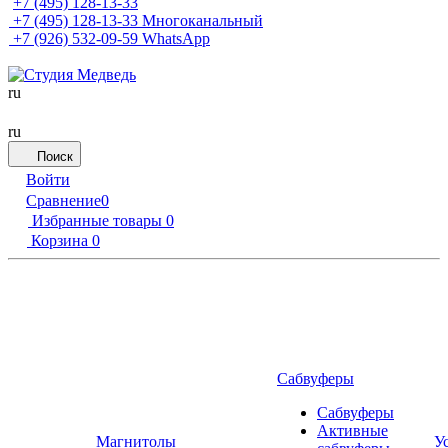
+7 (495) 128-13-33
+7 (495) 128-13-33
Многоканальный
+7 (926) 532-09-59
WhatsApp
ru
ru
Поиск
Войти
Сравнение
0
Избранные товары
0
Корзина
0
Сабвуферы
Сабвуферы
Активные
Магнитолы
У