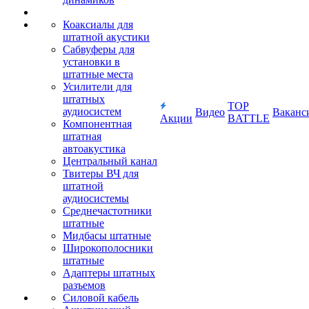
Коаксиалы для
штатной акустики
Сабвуферы для
установки в
штатные места
Усилители для
штатных
TOP
аудиосистем
Видео
Ваканс
Акции
BATTLE
Компонентная
штатная
автоакустика
Центральный канал
Твитеры ВЧ для
штатной
аудиосистемы
Среднечастотники
штатные
Мидбасы штатные
Широкополосники
штатные
Адаптеры штатных
разъемов
Силовой кабель