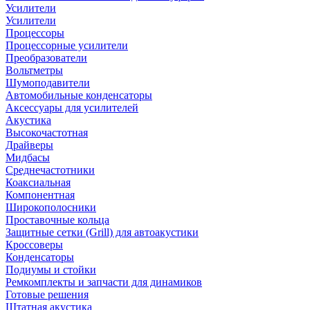
Усилители
Усилители
Процессоры
Процессорные усилители
Преобразователи
Вольтметры
Шумоподавители
Автомобильные конденсаторы
Аксессуары для усилителей
Акустика
Высокочастотная
Драйверы
Мидбасы
Среднечастотники
Коаксиальная
Компонентная
Широкополосники
Проставочные кольца
Защитные сетки (Grill) для автоакустики
Кроссоверы
Конденсаторы
Подиумы и стойки
Ремкомплекты и запчасти для динамиков
Готовые решения
Штатная акустика