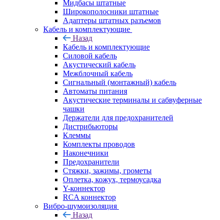
Мидбасы штатные
Широкополосники штатные
Адаптеры штатных разъемов
Кабель и комплектующие
Назад
Кабель и комплектующие
Силовой кабель
Акустический кабель
Межблочный кабель
Сигнальный (монтажный) кабель
Автоматы питания
Акустические терминалы и сабвуферные
чашки
Держатели для предохранителей
Дистрибьюторы
Клеммы
Комплекты проводов
Наконечники
Предохранители
Стяжки, зажимы, грометы
Оплетка, кожух, термоусадка
Y-коннектор
RCA коннектор
Вибро-шумоизоляция
Назад