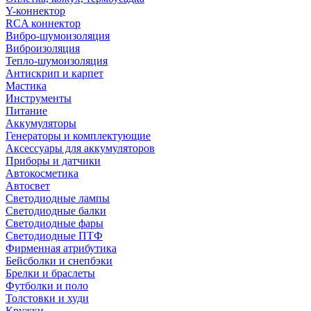
Y-коннектор
RCA коннектор
Вибро-шумоизоляция
Виброизоляция
Тепло-шумоизоляция
Антискрип и карпет
Мастика
Инструменты
Питание
Аккумуляторы
Генераторы и комплектующие
Аксессуары для аккумуляторов
Приборы и датчики
Автокосметика
Автосвет
Светодиодные лампы
Светодиодные балки
Светодиодные фары
Светодиодные ПТФ
Фирменная атрибутика
Бейсболки и снепбэки
Брелки и браслеты
Футболки и поло
Толстовки и худи
Кружки