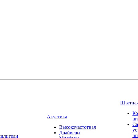
Штатная
Ко
Акустика
шт
Са
Высокочастотная
ус
Драйверы
шт
силители