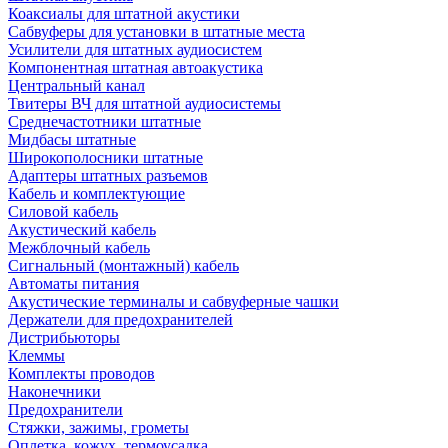
Коаксиалы для штатной акустики
Сабвуферы для установки в штатные места
Усилители для штатных аудиосистем
Компонентная штатная автоакустика
Центральный канал
Твитеры ВЧ для штатной аудиосистемы
Среднечастотники штатные
Мидбасы штатные
Широкополосники штатные
Адаптеры штатных разъемов
Кабель и комплектующие
Силовой кабель
Акустический кабель
Межблочный кабель
Сигнальный (монтажный) кабель
Автоматы питания
Акустические терминалы и сабвуферные чашки
Держатели для предохранителей
Дистрибьюторы
Клеммы
Комплекты проводов
Наконечники
Предохранители
Стяжки, зажимы, грометы
Оплетка, кожух, термоусадка