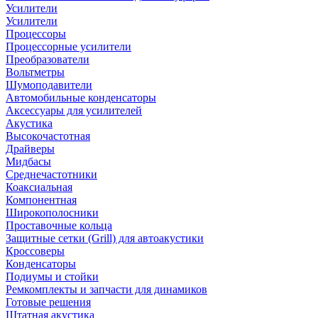
Усилители
Усилители
Процессоры
Процессорные усилители
Преобразователи
Вольтметры
Шумоподавители
Автомобильные конденсаторы
Аксессуары для усилителей
Акустика
Высокочастотная
Драйверы
Мидбасы
Среднечастотники
Коаксиальная
Компонентная
Широкополосники
Проставочные кольца
Защитные сетки (Grill) для автоакустики
Кроссоверы
Конденсаторы
Подиумы и стойки
Ремкомплекты и запчасти для динамиков
Готовые решения
Штатная акустика