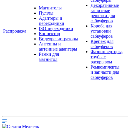
сабвуферы
Декоративные
Магнитолы
защитные
Пульты
решетки для
Адаптеры и
сабвуферов
переходники
Короба для
ISO-переходники
Распродажа
установки
Коннектор
сабвуферов
Видеорегистраторы
Крепеж для
Антенны и
сабвуферов
антенные адаптеры
Фазоинверторы,
Рамки для
трубы с
магнитол
раскрывом
Ремкомплекты
и запчасти для
сабвуферов