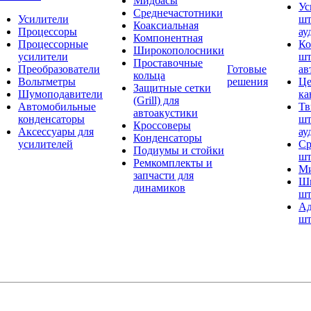
Мидбасы
Ус
Среднечастотники
Усилители
шт
Коаксиальная
Процессоры
ау
Компонентная
Процессорные
Ко
Широкополосники
усилители
шт
Проставочные
Преобразователи
Готовые
ав
кольца
Вольтметры
решения
Це
Защитные сетки
Шумоподавители
ка
(Grill) для
Автомобильные
Тв
автоакустики
конденсаторы
шт
Кроссоверы
Аксессуары для
ау
Конденсаторы
усилителей
Ср
Подиумы и стойки
шт
Ремкомплекты и
Ми
запчасти для
Ши
динамиков
шт
Ад
шт