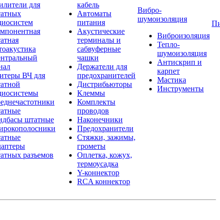
илители для
кабель
Вибро-
атных
Автоматы
шумоизоляция
диосистем
питания
П
мпонентная
Акустические
Виброизоляция
атная
терминалы и
Тепло-
тоакустика
сабвуферные
шумоизоляция
нтральный
чашки
Антискрип и
нал
Держатели для
карпет
итеры ВЧ для
предохранителей
Мастика
атной
Дистрибьюторы
Инструменты
диосистемы
Клеммы
еднечастотники
Комплекты
атные
проводов
дбасы штатные
Наконечники
рокополосники
Предохранители
атные
Стяжки, зажимы,
аптеры
грометы
атных разъемов
Оплетка, кожух,
термоусадка
Y-коннектор
RCA коннектор