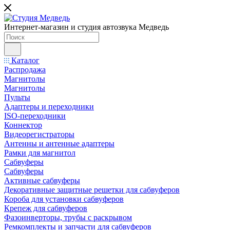
Интернет-магазин и студия автозвука Медведь
Каталог
Распродажа
Магнитолы
Магнитолы
Пульты
Адаптеры и переходники
ISO-переходники
Коннектор
Видеорегистраторы
Антенны и антенные адаптеры
Рамки для магнитол
Сабвуферы
Сабвуферы
Активные сабвуферы
Декоративные защитные решетки для сабвуферов
Короба для установки сабвуферов
Крепеж для сабвуферов
Фазоинверторы, трубы с раскрывом
Ремкомплекты и запчасти для сабвуферов