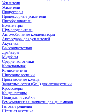
Усилители
Усилители
Процессоры
Процессорные усилители
Преобразователи
Вольтметры
Шумоподавители
Автомобильные конденсаторы
Аксессуары для усилителей
Акустика
Высокочастотная
Драйверы
Мидбасы
Среднечастотники
Коаксиальная
Компонентная
Широкополосники
Проставочные кольца
Защитные сетки (Grill) для автоакустики
Кроссоверы
Конденсаторы
Подиумы и стойки
Ремкомплекты и запчасти для динамиков
Готовые решения
Штатная акустика