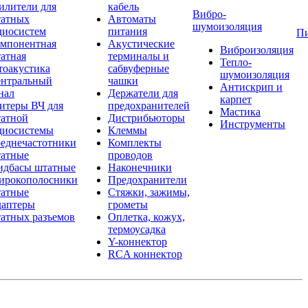
илители для
кабель
Вибро-
атных
Автоматы
шумоизоляция
диосистем
питания
П
мпонентная
Акустические
Виброизоляция
атная
терминалы и
Тепло-
тоакустика
сабвуферные
шумоизоляция
нтральный
чашки
Антискрип и
нал
Держатели для
карпет
итеры ВЧ для
предохранителей
Мастика
атной
Дистрибьюторы
Инструменты
диосистемы
Клеммы
еднечастотники
Комплекты
атные
проводов
дбасы штатные
Наконечники
рокополосники
Предохранители
атные
Стяжки, зажимы,
аптеры
грометы
атных разъемов
Оплетка, кожух,
термоусадка
Y-коннектор
RCA коннектор