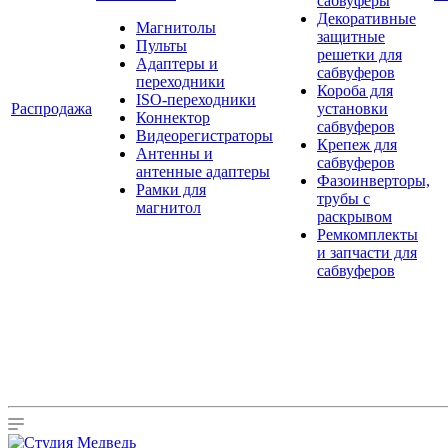
сабвуферы
Декоративные
Магнитолы
защитные
Пульты
решетки для
Адаптеры и
сабвуферов
переходники
Короба для
ISO-переходники
Распродажа
установки
Коннектор
сабвуферов
Видеорегистраторы
Крепеж для
Антенны и
сабвуферов
антенные адаптеры
Фазоинверторы,
Рамки для
трубы с
магнитол
раскрывом
Ремкомплекты
и запчасти для
сабвуферов