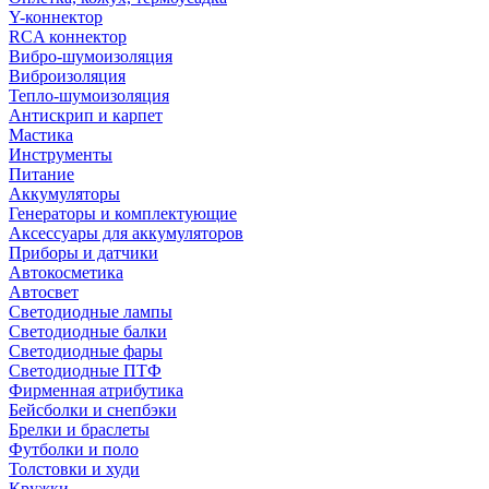
Y-коннектор
RCA коннектор
Вибро-шумоизоляция
Виброизоляция
Тепло-шумоизоляция
Антискрип и карпет
Мастика
Инструменты
Питание
Аккумуляторы
Генераторы и комплектующие
Аксессуары для аккумуляторов
Приборы и датчики
Автокосметика
Автосвет
Светодиодные лампы
Светодиодные балки
Светодиодные фары
Светодиодные ПТФ
Фирменная атрибутика
Бейсболки и снепбэки
Брелки и браслеты
Футболки и поло
Толстовки и худи
Кружки