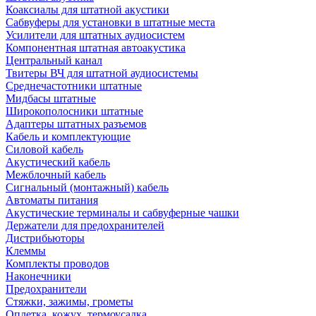
Коаксиалы для штатной акустики
Сабвуферы для установки в штатные места
Усилители для штатных аудиосистем
Компонентная штатная автоакустика
Центральный канал
Твитеры ВЧ для штатной аудиосистемы
Среднечастотники штатные
Мидбасы штатные
Широкополосники штатные
Адаптеры штатных разъемов
Кабель и комплектующие
Силовой кабель
Акустический кабель
Межблочный кабель
Сигнальный (монтажный) кабель
Автоматы питания
Акустические терминалы и сабвуферные чашки
Держатели для предохранителей
Дистрибьюторы
Клеммы
Комплекты проводов
Наконечники
Предохранители
Стяжки, зажимы, грометы
Оплетка, кожух, термоусадка