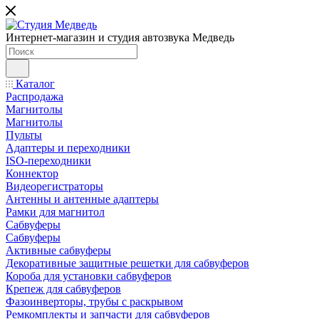
Интернет-магазин и студия автозвука Медведь
Каталог
Распродажа
Магнитолы
Магнитолы
Пульты
Адаптеры и переходники
ISO-переходники
Коннектор
Видеорегистраторы
Антенны и антенные адаптеры
Рамки для магнитол
Сабвуферы
Сабвуферы
Активные сабвуферы
Декоративные защитные решетки для сабвуферов
Короба для установки сабвуферов
Крепеж для сабвуферов
Фазоинверторы, трубы с раскрывом
Ремкомплекты и запчасти для сабвуферов