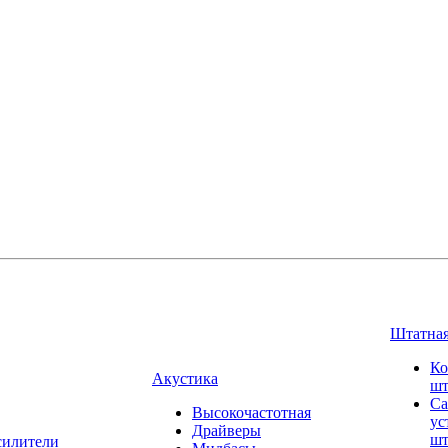
Штатная
Ко
Акустика
шт
Са
Высокочастотная
ус
Драйверы
шт
силители