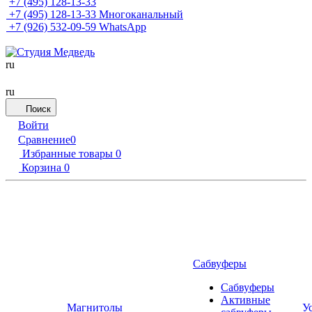
+7 (495) 128-13-33
+7 (495) 128-13-33
Многоканальный
+7 (926) 532-09-59
WhatsApp
ru
ru
Поиск
Войти
Сравнение
0
Избранные товары
0
Корзина
0
Сабвуферы
Сабвуферы
Активные
Магнитолы
У