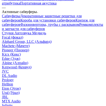
атрибутика
Портативная акустика
—
Активные сабвуферы
Сабвуферы
Декоративные защитные решетки для
сабвуферов
Короба для установки сабвуферов
Крепеж для
сабвуферов
Фазоинверторы, трубы с раскрывом
Ремкомплекты
и запчасти для сабвуферов
Студия Автозвука Медведь
Focal (фокал)
Alphard Group, LLC (Альфард)
Machete (Мачете)
Pioneer (Пионер)
Kicx (Кикс)
Edge (Эдж)
Alpine (Алпайн)
Kenwood (Кенвуд)
JVC
DL Audio
Prology
Hellion
Eton (Этон)
Ural (Урал)
JBL
MTX Audio
Infinity