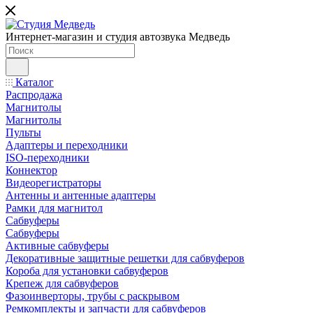
Интернет-магазин и студия автозвука Медведь
Каталог
Распродажа
Магнитолы
Магнитолы
Пульты
Адаптеры и переходники
ISO-переходники
Коннектор
Видеорегистраторы
Антенны и антенные адаптеры
Рамки для магнитол
Сабвуферы
Сабвуферы
Активные сабвуферы
Декоративные защитные решетки для сабвуферов
Короба для установки сабвуферов
Крепеж для сабвуферов
Фазоинверторы, трубы с раскрывом
Ремкомплекты и запчасти для сабвуферов