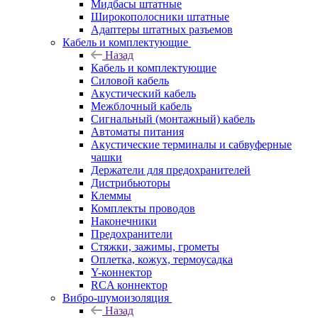
Мидбасы штатные
Широкополосники штатные
Адаптеры штатных разъемов
Кабель и комплектующие
Назад
Кабель и комплектующие
Силовой кабель
Акустический кабель
Межблочный кабель
Сигнальный (монтажный) кабель
Автоматы питания
Акустические терминалы и сабвуферные
чашки
Держатели для предохранителей
Дистрибьюторы
Клеммы
Комплекты проводов
Наконечники
Предохранители
Стяжки, зажимы, грометы
Оплетка, кожух, термоусадка
Y-коннектор
RCA коннектор
Вибро-шумоизоляция
Назад