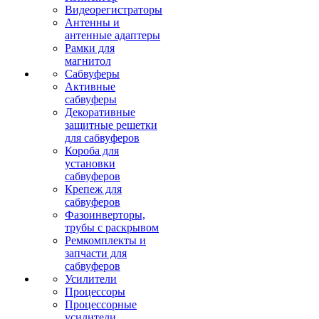
Видеорегистраторы
Антенны и
антенные адаптеры
Рамки для
магнитол
Сабвуферы
Активные
сабвуферы
Декоративные
защитные решетки
для сабвуферов
Короба для
установки
сабвуферов
Крепеж для
сабвуферов
Фазоинверторы,
трубы с раскрывом
Ремкомплекты и
запчасти для
сабвуферов
Усилители
Процессоры
Процессорные
усилители