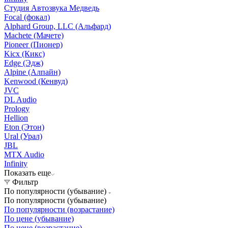
Студия Автозвука Медведь
Focal (фокал)
Alphard Group, LLC (Альфард)
Machete (Мачете)
Pioneer (Пионер)
Kicx (Кикс)
Edge (Эдж)
Alpine (Алпайн)
Kenwood (Кенвуд)
JVC
DL Audio
Prology
Hellion
Eton (Этон)
Ural (Урал)
JBL
MTX Audio
Infinity
Показать еще
Фильтр
По популярности (убывание)
По популярности (убывание)
По популярности (возрастание)
По цене (убывание)
По цене (возрастание)