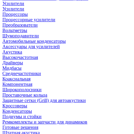
Усилители
Усилители
Процессоры
Процессорные усилители
Преобразователи
Вольтметры
Шумоподавители
Автомобильные конденсаторы
Аксессуары для усилителей
Акустика
Высокочастотная
Драйверы
Мидбасы
Среднечастотники
Коаксиальная
Компонентная
Широкополосники
Проставочные кольца
Защитные сетки (Grill) для автоакустики
Кроссоверы
Конденсаторы
Подиумы и стойки
Ремкомплекты и запчасти для динамиков
Готовые решения
Штатная акустика