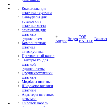
Коаксиалы для
штатной акустики
Сабвуферы для
установки в
штатные места
Усилители для
штатных
TOP
аудиосистем
Видео
Ваканс
Акции
BATTLE
Компонентная
штатная
автоакустика
Центральный канал
Твитеры ВЧ для
штатной
аудиосистемы
Среднечастотники
штатные
Мидбасы штатные
Широкополосники
штатные
Адаптеры штатных
разъемов
Силовой кабель