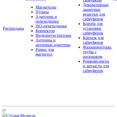
сабвуферы
Декоративные
Магнитолы
защитные
Пульты
решетки для
Адаптеры и
сабвуферов
переходники
Короба для
ISO-переходники
Распродажа
установки
Коннектор
сабвуферов
Видеорегистраторы
Крепеж для
Антенны и
сабвуферов
антенные адаптеры
Фазоинверторы,
Рамки для
трубы с
магнитол
раскрывом
Ремкомплекты
и запчасти для
сабвуферов