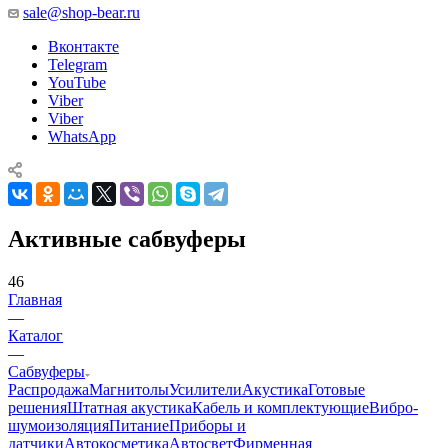
sale@shop-bear.ru
Вконтакте
Telegram
YouTube
Viber
Viber
WhatsApp
Активные сабвуферы
46
Главная
—
Каталог
—
Сабвуферы
Распродажа
Магнитолы
Усилители
Акустика
Готовые
решения
Штатная акустика
Кабель и комплектующие
Вибро-
шумоизоляция
Питание
Приборы и
датчики
Автокосметика
Автосвет
Фирменная