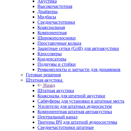
Акустика
Высокочастотная
Драйверы
Мидбасы
Среднечастотники
Коаксиальная
Компонентная
Широкополосники
Проставочные кольца
Защитные сетки (Grill) для автоакустики
Кроссоверы
Конденсаторы
Подиумы и стойки
Ремкомплекты и запчасти для динамиков
Готовые решения
Штатная акустика
Назад
Штатная акустика
Коаксиалы для штатной акустики
Сабвуферы для установки в штатные места
Усилители для штатных аудиосистем
Компонентная штатная автоакустика
Центральный канал
Твитеры ВЧ для штатной аудиосистемы
Среднечастотники штатные