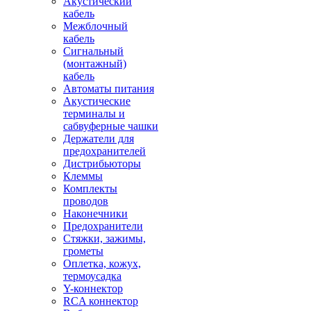
Акустический
кабель
Межблочный
кабель
Сигнальный
(монтажный)
кабель
Автоматы питания
Акустические
терминалы и
сабвуферные чашки
Держатели для
предохранителей
Дистрибьюторы
Клеммы
Комплекты
проводов
Наконечники
Предохранители
Стяжки, зажимы,
грометы
Оплетка, кожух,
термоусадка
Y-коннектор
RCA коннектор