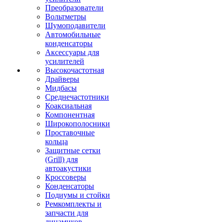
Преобразователи
Вольтметры
Шумоподавители
Автомобильные
конденсаторы
Аксессуары для
усилителей
Высокочастотная
Драйверы
Мидбасы
Среднечастотники
Коаксиальная
Компонентная
Широкополосники
Проставочные
кольца
Защитные сетки
(Grill) для
автоакустики
Кроссоверы
Конденсаторы
Подиумы и стойки
Ремкомплекты и
запчасти для
динамиков