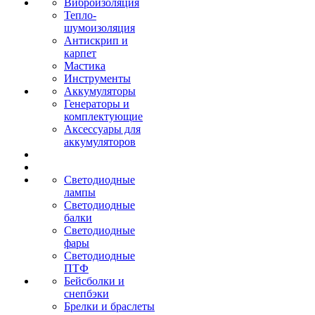
Виброизоляция
Тепло-
шумоизоляция
Антискрип и
карпет
Мастика
Инструменты
Аккумуляторы
Генераторы и
комплектующие
Аксессуары для
аккумуляторов
Светодиодные
лампы
Светодиодные
балки
Светодиодные
фары
Светодиодные
ПТФ
Бейсболки и
снепбэки
Брелки и браслеты