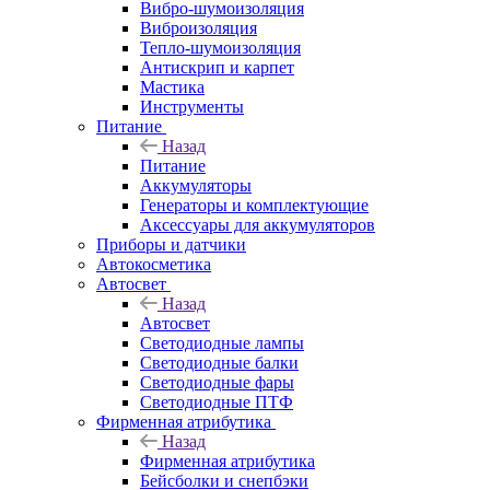
Вибро-шумоизоляция
Виброизоляция
Тепло-шумоизоляция
Антискрип и карпет
Мастика
Инструменты
Питание
Назад
Питание
Аккумуляторы
Генераторы и комплектующие
Аксессуары для аккумуляторов
Приборы и датчики
Автокосметика
Автосвет
Назад
Автосвет
Светодиодные лампы
Светодиодные балки
Светодиодные фары
Светодиодные ПТФ
Фирменная атрибутика
Назад
Фирменная атрибутика
Бейсболки и снепбэки