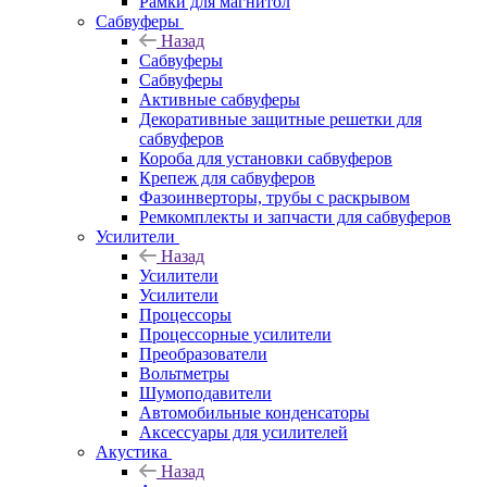
Рамки для магнитол
Сабвуферы
Назад
Сабвуферы
Сабвуферы
Активные сабвуферы
Декоративные защитные решетки для
сабвуферов
Короба для установки сабвуферов
Крепеж для сабвуферов
Фазоинверторы, трубы с раскрывом
Ремкомплекты и запчасти для сабвуферов
Усилители
Назад
Усилители
Усилители
Процессоры
Процессорные усилители
Преобразователи
Вольтметры
Шумоподавители
Автомобильные конденсаторы
Аксессуары для усилителей
Акустика
Назад