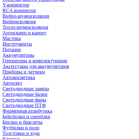
Y-коннектор
RCA коннектор
Вибро-шумоизоляция
Виброизоляция
Тепло-шумоизоляция
Антискрип и карпет
Мастика
Инструменты
Питание
Аккумуляторы
Генераторы и комплектующие
Аксессуары для аккумуляторов
Приборы и датчики
Автокосметика
Автосвет
Светодиодные лампы
Светодиодные балки
Светодиодные фары
Светодиодные ПТФ
Фирменная атрибутика
Бейсболки и снепбэки
Брелки и браслеты
Футболки и поло
Толстовки и худи
Кружки