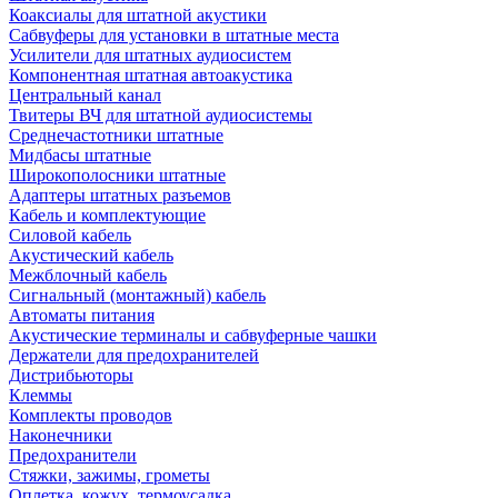
Коаксиалы для штатной акустики
Сабвуферы для установки в штатные места
Усилители для штатных аудиосистем
Компонентная штатная автоакустика
Центральный канал
Твитеры ВЧ для штатной аудиосистемы
Среднечастотники штатные
Мидбасы штатные
Широкополосники штатные
Адаптеры штатных разъемов
Кабель и комплектующие
Силовой кабель
Акустический кабель
Межблочный кабель
Сигнальный (монтажный) кабель
Автоматы питания
Акустические терминалы и сабвуферные чашки
Держатели для предохранителей
Дистрибьюторы
Клеммы
Комплекты проводов
Наконечники
Предохранители
Стяжки, зажимы, грометы
Оплетка, кожух, термоусадка