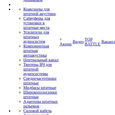
Коаксиалы для
штатной акустики
Сабвуферы для
установки в
штатные места
Усилители для
штатных
TOP
аудиосистем
Видео
Ваканс
Акции
BATTLE
Компонентная
штатная
автоакустика
Центральный канал
Твитеры ВЧ для
штатной
аудиосистемы
Среднечастотники
штатные
Мидбасы штатные
Широкополосники
штатные
Адаптеры штатных
разъемов
Силовой кабель