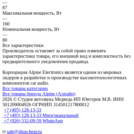
—
87
Максимальная мощность, Вт
—
160
Номинальная мощность, Вт
—
80
Все характеристики
Производитель оставляет за собой право изменять
характеристики товара, его внешний вид и комплектность без
предварительного уведомления продавца.
Корпорация Alpine Electronics является одним из мировых
лидеров в разработке и производстве высокотехнологичных
компонентов car audio.
Все товары категории
Все товары бренда Alpine (Алпайн)
2026 © Cтудия автозвука Медведь ИП Юнгеров М.В. ИНН
501209004926 ОГРНИП 314501217800012
+7 (495) 128-13-33
+7 (495) 128-13-33
Многоканальный
+7 (926) 532-09-59
WhatsApp
sale@shop-bear.ru