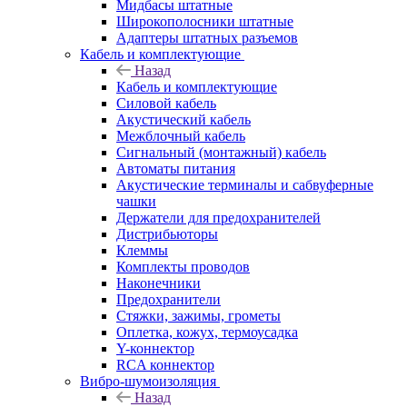
Мидбасы штатные
Широкополосники штатные
Адаптеры штатных разъемов
Кабель и комплектующие
Назад
Кабель и комплектующие
Силовой кабель
Акустический кабель
Межблочный кабель
Сигнальный (монтажный) кабель
Автоматы питания
Акустические терминалы и сабвуферные
чашки
Держатели для предохранителей
Дистрибьюторы
Клеммы
Комплекты проводов
Наконечники
Предохранители
Стяжки, зажимы, грометы
Оплетка, кожух, термоусадка
Y-коннектор
RCA коннектор
Вибро-шумоизоляция
Назад