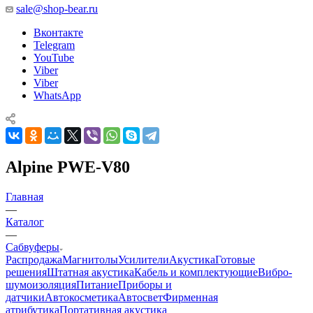
sale@shop-bear.ru
Вконтакте
Telegram
YouTube
Viber
Viber
WhatsApp
Alpine PWE-V80
Главная
—
Каталог
—
Сабвуферы
Распродажа
Магнитолы
Усилители
Акустика
Готовые
решения
Штатная акустика
Кабель и комплектующие
Вибро-
шумоизоляция
Питание
Приборы и
датчики
Автокосметика
Автосвет
Фирменная
атрибутика
Портативная акустика