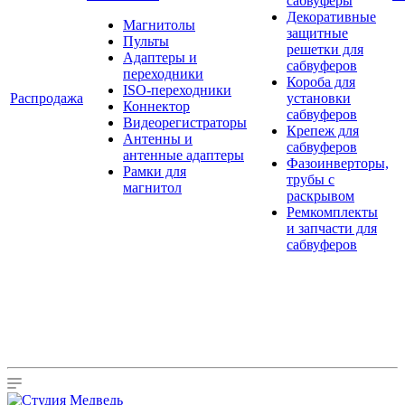
сабвуферы
Декоративные
Магнитолы
защитные
Пульты
решетки для
Адаптеры и
сабвуферов
переходники
Короба для
ISO-переходники
Распродажа
установки
Коннектор
сабвуферов
Видеорегистраторы
Крепеж для
Антенны и
сабвуферов
антенные адаптеры
Фазоинверторы,
Рамки для
трубы с
магнитол
раскрывом
Ремкомплекты
и запчасти для
сабвуферов