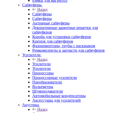
Рамки для магнитол
Сабвуферы
Назад
Сабвуферы
Сабвуферы
Активные сабвуферы
Декоративные защитные решетки для
сабвуферов
Короба для установки сабвуферов
Крепеж для сабвуферов
Фазоинверторы, трубы с раскрывом
Ремкомплекты и запчасти для сабвуферов
Усилители
Назад
Усилители
Усилители
Процессоры
Процессорные усилители
Преобразователи
Вольтметры
Шумоподавители
Автомобильные конденсаторы
Аксессуары для усилителей
Акустика
Назад