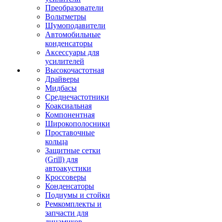
Преобразователи
Вольтметры
Шумоподавители
Автомобильные
конденсаторы
Аксессуары для
усилителей
Высокочастотная
Драйверы
Мидбасы
Среднечастотники
Коаксиальная
Компонентная
Широкополосники
Проставочные
кольца
Защитные сетки
(Grill) для
автоакустики
Кроссоверы
Конденсаторы
Подиумы и стойки
Ремкомплекты и
запчасти для
динамиков