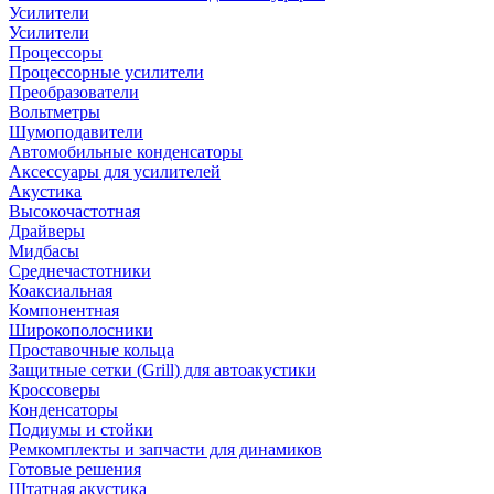
Усилители
Усилители
Процессоры
Процессорные усилители
Преобразователи
Вольтметры
Шумоподавители
Автомобильные конденсаторы
Аксессуары для усилителей
Акустика
Высокочастотная
Драйверы
Мидбасы
Среднечастотники
Коаксиальная
Компонентная
Широкополосники
Проставочные кольца
Защитные сетки (Grill) для автоакустики
Кроссоверы
Конденсаторы
Подиумы и стойки
Ремкомплекты и запчасти для динамиков
Готовые решения
Штатная акустика