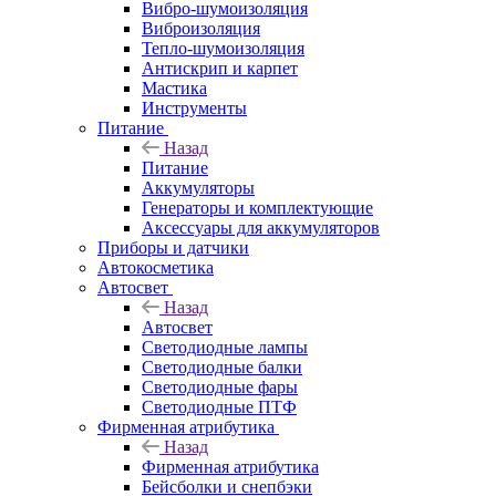
Вибро-шумоизоляция
Виброизоляция
Тепло-шумоизоляция
Антискрип и карпет
Мастика
Инструменты
Питание
Назад
Питание
Аккумуляторы
Генераторы и комплектующие
Аксессуары для аккумуляторов
Приборы и датчики
Автокосметика
Автосвет
Назад
Автосвет
Светодиодные лампы
Светодиодные балки
Светодиодные фары
Светодиодные ПТФ
Фирменная атрибутика
Назад
Фирменная атрибутика
Бейсболки и снепбэки