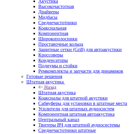
Акустика
Высокочастотная
Драйверы
Мидбасы
Среднечастотники
Коаксиальная
Компонентная
Широкополосники
Проставочные кольца
Защитные сетки (Grill) для автоакустики
Кроссоверы
Конденсаторы
Подиумы и стойки
Ремкомплекты и запчасти для динамиков
Готовые решения
Штатная акустика
Назад
Штатная акустика
Коаксиалы для штатной акустики
Сабвуферы для установки в штатные места
Усилители для штатных аудиосистем
Компонентная штатная автоакустика
Центральный канал
Твитеры ВЧ для штатной аудиосистемы
Среднечастотники штатные