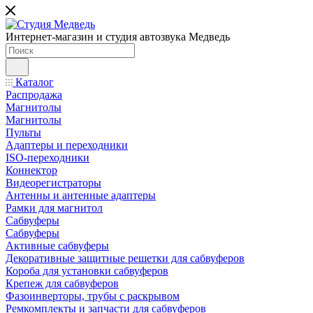
Интернет-магазин и студия автозвука Медведь
Каталог
Распродажа
Магнитолы
Магнитолы
Пульты
Адаптеры и переходники
ISO-переходники
Коннектор
Видеорегистраторы
Антенны и антенные адаптеры
Рамки для магнитол
Сабвуферы
Сабвуферы
Активные сабвуферы
Декоративные защитные решетки для сабвуферов
Короба для установки сабвуферов
Крепеж для сабвуферов
Фазоинверторы, трубы с раскрывом
Ремкомплекты и запчасти для сабвуферов