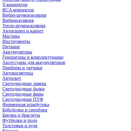
Y-коннектор
RCA коннектор
Вибро-шумоизоляция
Виброизоляция
Тепло-шумоизоляция
Антискрип и карпет
Мастика
Инструменты
Питание
Аккумуляторы
Генераторы и комплектующие
Аксессуары для аккумуляторов
Приборы и датчики
Автокосметика
Автосвет
Светодиодные лампы
Светодиодные балки
Светодиодные фары
Светодиодные ПТФ
Фирменная атрибутика
Бейсболки и снепбэки
Брелки и браслеты
Футболки и поло
Толстовки и худи
Кружки