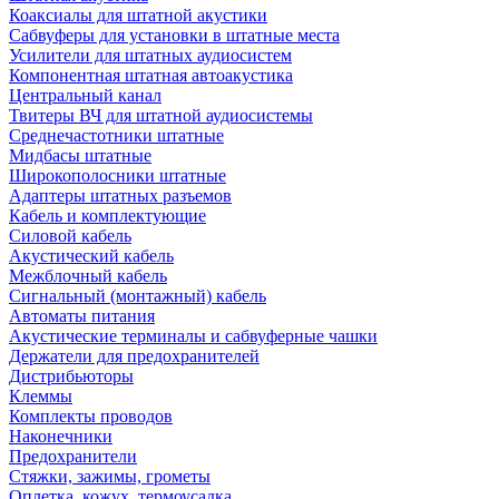
Коаксиалы для штатной акустики
Сабвуферы для установки в штатные места
Усилители для штатных аудиосистем
Компонентная штатная автоакустика
Центральный канал
Твитеры ВЧ для штатной аудиосистемы
Среднечастотники штатные
Мидбасы штатные
Широкополосники штатные
Адаптеры штатных разъемов
Кабель и комплектующие
Силовой кабель
Акустический кабель
Межблочный кабель
Сигнальный (монтажный) кабель
Автоматы питания
Акустические терминалы и сабвуферные чашки
Держатели для предохранителей
Дистрибьюторы
Клеммы
Комплекты проводов
Наконечники
Предохранители
Стяжки, зажимы, грометы
Оплетка, кожух, термоусадка