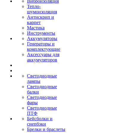
Виброизоляция
Тепло-
шумоизоляция
Антискрип и
карпет
Мастика
Инструменты
Аккумуляторы
Генераторы и
комплектующие
Аксессуары для
аккумуляторов
Светодиодные
лампы
Светодиодные
балки
Светодиодные
фары
Светодиодные
ПТФ
Бейсболки и
снепбэки
Брелки и браслеты