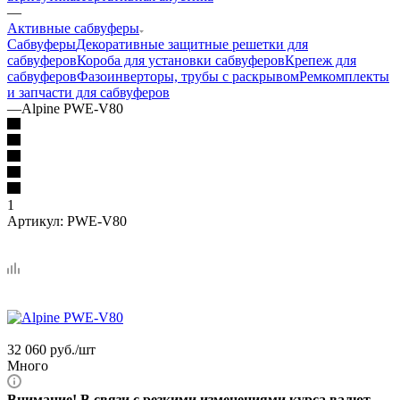
—
Активные сабвуферы
Сабвуферы
Декоративные защитные решетки для
сабвуферов
Короба для установки сабвуферов
Крепеж для
сабвуферов
Фазоинверторы, трубы с раскрывом
Ремкомплекты
и запчасти для сабвуферов
—
Alpine PWE-V80
1
Артикул:
PWE-V80
32 060
руб.
/шт
Много
Внимание! В связи с резкими изменениями курса валют,