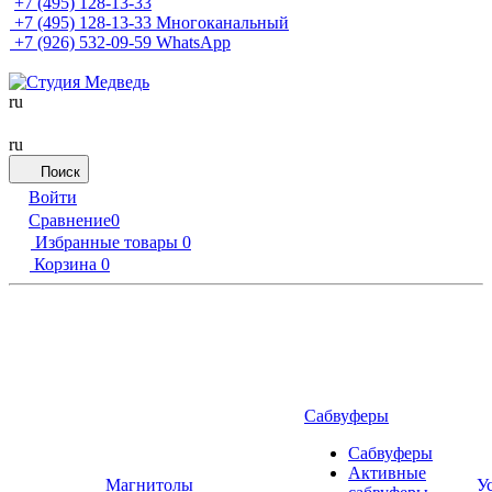
+7 (495) 128-13-33
+7 (495) 128-13-33
Многоканальный
+7 (926) 532-09-59
WhatsApp
ru
ru
Поиск
Войти
Сравнение
0
Избранные товары
0
Корзина
0
Сабвуферы
Сабвуферы
Активные
Магнитолы
У