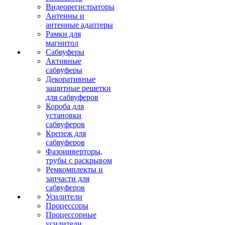
Видеорегистраторы
Антенны и
антенные адаптеры
Рамки для
магнитол
Сабвуферы
Активные
сабвуферы
Декоративные
защитные решетки
для сабвуферов
Короба для
установки
сабвуферов
Крепеж для
сабвуферов
Фазоинверторы,
трубы с раскрывом
Ремкомплекты и
запчасти для
сабвуферов
Усилители
Процессоры
Процессорные
усилители