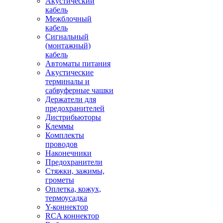
Акустический
кабель
Межблочный
кабель
Сигнальный
(монтажный)
кабель
Автоматы питания
Акустические
терминалы и
сабвуферные чашки
Держатели для
предохранителей
Дистрибьюторы
Клеммы
Комплекты
проводов
Наконечники
Предохранители
Стяжки, зажимы,
грометы
Оплетка, кожух,
термоусадка
Y-коннектор
RCA коннектор