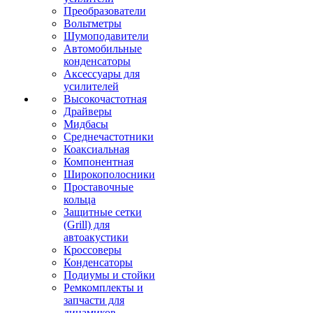
Преобразователи
Вольтметры
Шумоподавители
Автомобильные
конденсаторы
Аксессуары для
усилителей
Высокочастотная
Драйверы
Мидбасы
Среднечастотники
Коаксиальная
Компонентная
Широкополосники
Проставочные
кольца
Защитные сетки
(Grill) для
автоакустики
Кроссоверы
Конденсаторы
Подиумы и стойки
Ремкомплекты и
запчасти для
динамиков