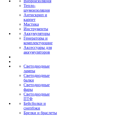
Виброизоляция
Тепло-
шумоизоляция
Антискрип и
карпет
Мастика
Инструменты
Аккумуляторы
Генераторы и
комплектующие
Аксессуары для
аккумуляторов
Светодиодные
лампы
Светодиодные
балки
Светодиодные
фары
Светодиодные
ПТФ
Бейсболки и
снепбэки
Брелки и браслеты