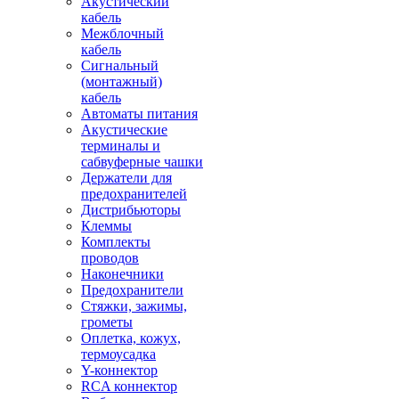
Акустический
кабель
Межблочный
кабель
Сигнальный
(монтажный)
кабель
Автоматы питания
Акустические
терминалы и
сабвуферные чашки
Держатели для
предохранителей
Дистрибьюторы
Клеммы
Комплекты
проводов
Наконечники
Предохранители
Стяжки, зажимы,
грометы
Оплетка, кожух,
термоусадка
Y-коннектор
RCA коннектор