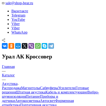
sale@shop-bear.ru
Вконтакте
Telegram
YouTube
Viber
Viber
WhatsApp
Урал АК Кроссовер
Главная
—
Каталог
—
Акустика
Распродажа
Магнитолы
Сабвуферы
Усилители
Готовые
решения
Штатная акустика
Кабель и комплектующие
Вибро-
шумоизоляция
Питание
Приборы и
датчики
Автокосметика
Автосвет
Фирменная
атрибутика
Портативная акустика