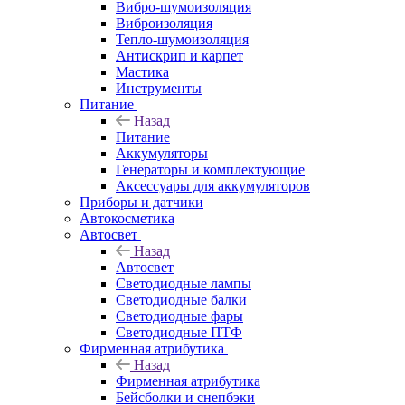
Вибро-шумоизоляция
Виброизоляция
Тепло-шумоизоляция
Антискрип и карпет
Мастика
Инструменты
Питание
Назад
Питание
Аккумуляторы
Генераторы и комплектующие
Аксессуары для аккумуляторов
Приборы и датчики
Автокосметика
Автосвет
Назад
Автосвет
Светодиодные лампы
Светодиодные балки
Светодиодные фары
Светодиодные ПТФ
Фирменная атрибутика
Назад
Фирменная атрибутика
Бейсболки и снепбэки