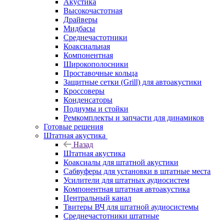
Акустика
Высокочастотная
Драйверы
Мидбасы
Среднечастотники
Коаксиальная
Компонентная
Широкополосники
Проставочные кольца
Защитные сетки (Grill) для автоакустики
Кроссоверы
Конденсаторы
Подиумы и стойки
Ремкомплекты и запчасти для динамиков
Готовые решения
Штатная акустика
Назад
Штатная акустика
Коаксиалы для штатной акустики
Сабвуферы для установки в штатные места
Усилители для штатных аудиосистем
Компонентная штатная автоакустика
Центральный канал
Твитеры ВЧ для штатной аудиосистемы
Среднечастотники штатные