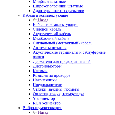
Мидбасы штатные
Широкополосники штатные
Адаптеры штатных разъемов
Кабель и комплектующие
Назад
Кабель и комплектующие
Силовой кабель
Акустический кабель
Межблочный кабель
Сигнальный (монтажный) кабель
Автоматы питания
Акустические терминалы и сабвуферные
чашки
Держатели для предохранителей
Дистрибьюторы
Клеммы
Комплекты проводов
Наконечники
Предохранители
Стяжки, зажимы, грометы
Оплетка, кожух, термоусадка
Y-коннектор
RCA коннектор
Вибро-шумоизоляция
Назад