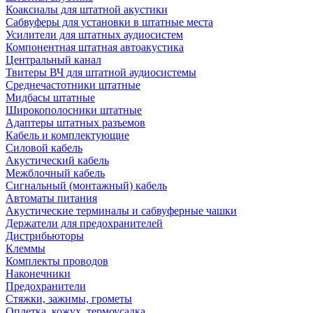
Коаксиалы для штатной акустики
Сабвуферы для установки в штатные места
Усилители для штатных аудиосистем
Компонентная штатная автоакустика
Центральный канал
Твитеры ВЧ для штатной аудиосистемы
Среднечастотники штатные
Мидбасы штатные
Широкополосники штатные
Адаптеры штатных разъемов
Кабель и комплектующие
Силовой кабель
Акустический кабель
Межблочный кабель
Сигнальный (монтажный) кабель
Автоматы питания
Акустические терминалы и сабвуферные чашки
Держатели для предохранителей
Дистрибьюторы
Клеммы
Комплекты проводов
Наконечники
Предохранители
Стяжки, зажимы, грометы
Оплетка, кожух, термоусадка