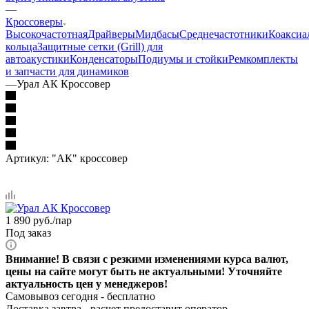
—
Кроссоверы
Высокочастотная
Драйверы
Мидбасы
Среднечастотники
Коаксиа
кольца
Защитные сетки (Grill) для
автоакустики
Конденсаторы
Подиумы и стойки
Ремкомплекты
и запчасти для динамиков
—
Урал АК Кроссовер
Артикул:
"АК" кроссовер
1 890
руб.
/пар
Под заказ
Внимание! В связи с резкими изменениями курса валют,
цены на сайте могут быть не актуальными! Уточняйте
актуальность цен у менеджеров!
Самовывоз сегодня - бесплатно
Доставка завтра -
расчет предоставит оператор