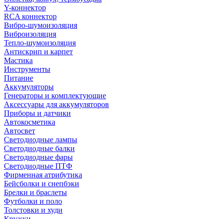
Y-коннектор
RCA коннектор
Вибро-шумоизоляция
Виброизоляция
Тепло-шумоизоляция
Антискрип и карпет
Мастика
Инструменты
Питание
Аккумуляторы
Генераторы и комплектующие
Аксессуары для аккумуляторов
Приборы и датчики
Автокосметика
Автосвет
Светодиодные лампы
Светодиодные балки
Светодиодные фары
Светодиодные ПТФ
Фирменная атрибутика
Бейсболки и снепбэки
Брелки и браслеты
Футболки и поло
Толстовки и худи
Кружки