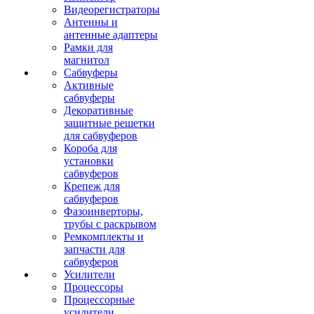
Видеорегистраторы
Антенны и
антенные адаптеры
Рамки для
магнитол
Сабвуферы
Активные
сабвуферы
Декоративные
защитные решетки
для сабвуферов
Короба для
установки
сабвуферов
Крепеж для
сабвуферов
Фазоинверторы,
трубы с раскрывом
Ремкомплекты и
запчасти для
сабвуферов
Усилители
Процессоры
Процессорные
усилители