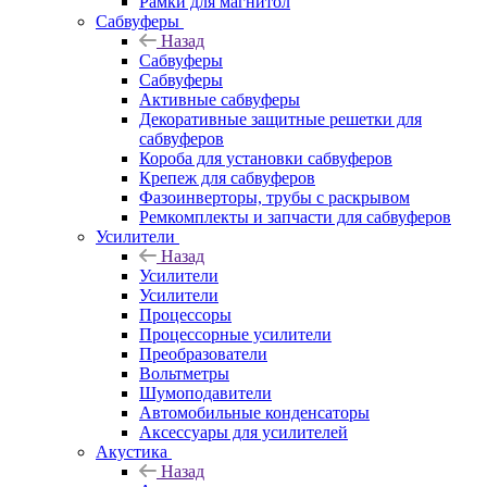
Рамки для магнитол
Сабвуферы
Назад
Сабвуферы
Сабвуферы
Активные сабвуферы
Декоративные защитные решетки для
сабвуферов
Короба для установки сабвуферов
Крепеж для сабвуферов
Фазоинверторы, трубы с раскрывом
Ремкомплекты и запчасти для сабвуферов
Усилители
Назад
Усилители
Усилители
Процессоры
Процессорные усилители
Преобразователи
Вольтметры
Шумоподавители
Автомобильные конденсаторы
Аксессуары для усилителей
Акустика
Назад