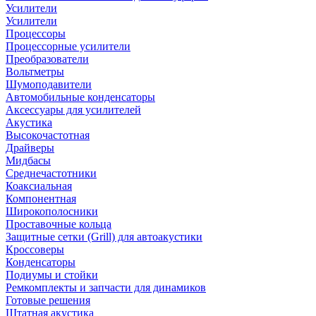
Усилители
Усилители
Процессоры
Процессорные усилители
Преобразователи
Вольтметры
Шумоподавители
Автомобильные конденсаторы
Аксессуары для усилителей
Акустика
Высокочастотная
Драйверы
Мидбасы
Среднечастотники
Коаксиальная
Компонентная
Широкополосники
Проставочные кольца
Защитные сетки (Grill) для автоакустики
Кроссоверы
Конденсаторы
Подиумы и стойки
Ремкомплекты и запчасти для динамиков
Готовые решения
Штатная акустика