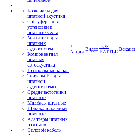
Коаксиалы для
штатной акустики
Сабвуферы для
установки в
штатные места
Усилители для
штатных
TOP
аудиосистем
Видео
Ваканс
Акции
BATTLE
Компонентная
штатная
автоакустика
Центральный канал
Твитеры ВЧ для
штатной
аудиосистемы
Среднечастотники
штатные
Мидбасы штатные
Широкополосники
штатные
Адаптеры штатных
разъемов
Силовой кабель