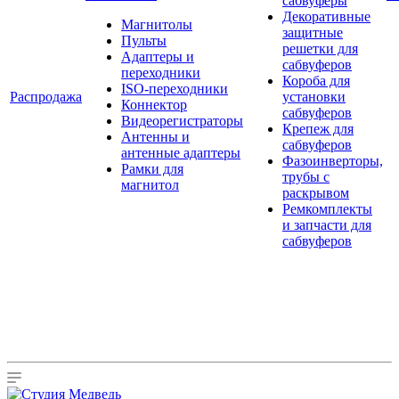
сабвуферы
Декоративные
Магнитолы
защитные
Пульты
решетки для
Адаптеры и
сабвуферов
переходники
Короба для
ISO-переходники
Распродажа
установки
Коннектор
сабвуферов
Видеорегистраторы
Крепеж для
Антенны и
сабвуферов
антенные адаптеры
Фазоинверторы,
Рамки для
трубы с
магнитол
раскрывом
Ремкомплекты
и запчасти для
сабвуферов