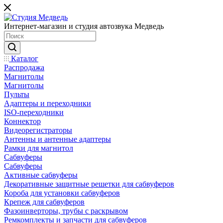
Интернет-магазин и студия автозвука Медведь
Каталог
Распродажа
Магнитолы
Магнитолы
Пульты
Адаптеры и переходники
ISO-переходники
Коннектор
Видеорегистраторы
Антенны и антенные адаптеры
Рамки для магнитол
Сабвуферы
Сабвуферы
Активные сабвуферы
Декоративные защитные решетки для сабвуферов
Короба для установки сабвуферов
Крепеж для сабвуферов
Фазоинверторы, трубы с раскрывом
Ремкомплекты и запчасти для сабвуферов