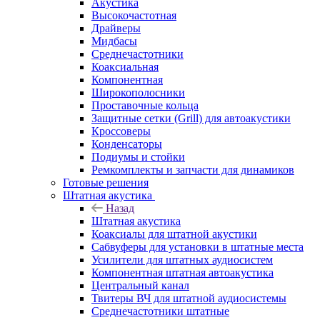
Акустика
Высокочастотная
Драйверы
Мидбасы
Среднечастотники
Коаксиальная
Компонентная
Широкополосники
Проставочные кольца
Защитные сетки (Grill) для автоакустики
Кроссоверы
Конденсаторы
Подиумы и стойки
Ремкомплекты и запчасти для динамиков
Готовые решения
Штатная акустика
Назад
Штатная акустика
Коаксиалы для штатной акустики
Сабвуферы для установки в штатные места
Усилители для штатных аудиосистем
Компонентная штатная автоакустика
Центральный канал
Твитеры ВЧ для штатной аудиосистемы
Среднечастотники штатные