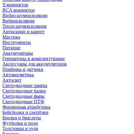
Y-коннектор
RCA коннектор
Вибро-шумоизоляция
Виброизоляция
Тепло-шумоизоляция
Антискрип и карпет
Мастика
Инструменты
Питание
Аккумуляторы
Генераторы и комплектующие
Аксессуары для аккумуляторов
Приборы и датчики
Автокосметика
Автосвет
Светодиодные лампы
Светодиодные балки
Светодиодные фары
Светодиодные ПТФ
Фирменная атрибутика
Бейсболки и снепбэки
Брелки и браслеты
Футболки и поло
Толстовки и худи
Кружки