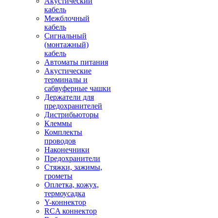
Акустический
кабель
Межблочный
кабель
Сигнальный
(монтажный)
кабель
Автоматы питания
Акустические
терминалы и
сабвуферные чашки
Держатели для
предохранителей
Дистрибьюторы
Клеммы
Комплекты
проводов
Наконечники
Предохранители
Стяжки, зажимы,
грометы
Оплетка, кожух,
термоусадка
Y-коннектор
RCA коннектор