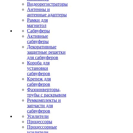
Видеорегистраторы
Антенны и
антенные адаптеры
Рамки для
магнитол
Сабвуферы
Активные
сабвуферы
Декоративные
защитные решетки
для сабвуферов
Короба для
установки
сабвуферов
Крепеж для
сабвуферов
Фазоинверторы,
трубы с раскрывом
Ремкомплекты и
запчасти для
сабвуферов
Усилители
Процессоры
Процессорные
усилители