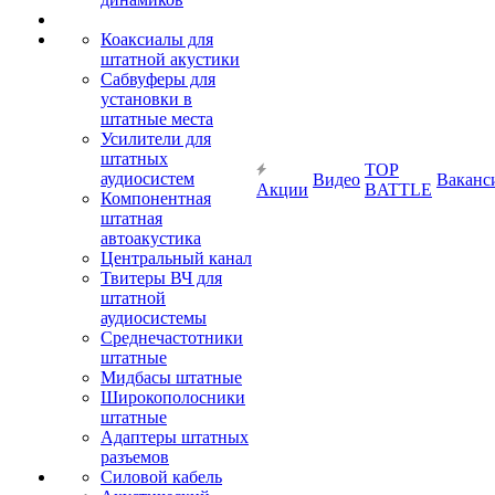
Коаксиалы для
штатной акустики
Сабвуферы для
установки в
штатные места
Усилители для
штатных
TOP
аудиосистем
Видео
Ваканс
Акции
BATTLE
Компонентная
штатная
автоакустика
Центральный канал
Твитеры ВЧ для
штатной
аудиосистемы
Среднечастотники
штатные
Мидбасы штатные
Широкополосники
штатные
Адаптеры штатных
разъемов
Силовой кабель