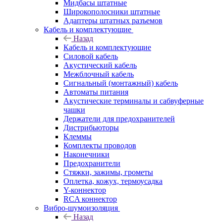
Мидбасы штатные
Широкополосники штатные
Адаптеры штатных разъемов
Кабель и комплектующие
Назад
Кабель и комплектующие
Силовой кабель
Акустический кабель
Межблочный кабель
Сигнальный (монтажный) кабель
Автоматы питания
Акустические терминалы и сабвуферные
чашки
Держатели для предохранителей
Дистрибьюторы
Клеммы
Комплекты проводов
Наконечники
Предохранители
Стяжки, зажимы, грометы
Оплетка, кожух, термоусадка
Y-коннектор
RCA коннектор
Вибро-шумоизоляция
Назад