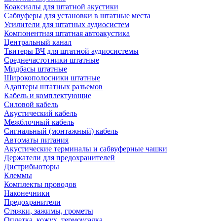
Коаксиалы для штатной акустики
Сабвуферы для установки в штатные места
Усилители для штатных аудиосистем
Компонентная штатная автоакустика
Центральный канал
Твитеры ВЧ для штатной аудиосистемы
Среднечастотники штатные
Мидбасы штатные
Широкополосники штатные
Адаптеры штатных разъемов
Кабель и комплектующие
Силовой кабель
Акустический кабель
Межблочный кабель
Сигнальный (монтажный) кабель
Автоматы питания
Акустические терминалы и сабвуферные чашки
Держатели для предохранителей
Дистрибьюторы
Клеммы
Комплекты проводов
Наконечники
Предохранители
Стяжки, зажимы, грометы
Оплетка, кожух, термоусадка