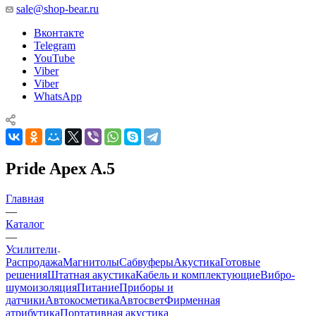
sale@shop-bear.ru
Вконтакте
Telegram
YouTube
Viber
Viber
WhatsApp
Pride Apex A.5
Главная
—
Каталог
—
Усилители
Распродажа
Магнитолы
Сабвуферы
Акустика
Готовые
решения
Штатная акустика
Кабель и комплектующие
Вибро-
шумоизоляция
Питание
Приборы и
датчики
Автокосметика
Автосвет
Фирменная
атрибутика
Портативная акустика