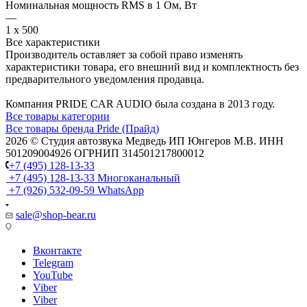
Номинальная мощность RMS в 1 Ом, Вт
—
1 x 500
Все характеристики
Производитель оставляет за собой право изменять
характеристики товара, его внешний вид и комплектность без
предварительного уведомления продавца.
Компания PRIDE CAR AUDIO была создана в 2013 году.
Все товары категории
Все товары бренда Pride (Прайд)
2026 © Cтудия автозвука Медведь ИП Юнгеров М.В. ИНН
501209004926 ОГРНИП 314501217800012
+7 (495) 128-13-33
+7 (495) 128-13-33
Многоканальный
+7 (926) 532-09-59
WhatsApp
sale@shop-bear.ru
Вконтакте
Telegram
YouTube
Viber
Viber