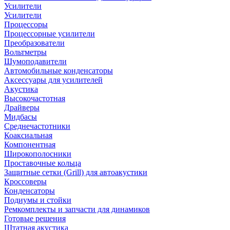
Усилители
Усилители
Процессоры
Процессорные усилители
Преобразователи
Вольтметры
Шумоподавители
Автомобильные конденсаторы
Аксессуары для усилителей
Акустика
Высокочастотная
Драйверы
Мидбасы
Среднечастотники
Коаксиальная
Компонентная
Широкополосники
Проставочные кольца
Защитные сетки (Grill) для автоакустики
Кроссоверы
Конденсаторы
Подиумы и стойки
Ремкомплекты и запчасти для динамиков
Готовые решения
Штатная акустика