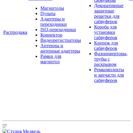
сабвуферы
Декоративные
Магнитолы
защитные
Пульты
решетки для
Адаптеры и
сабвуферов
переходники
Короба для
ISO-переходники
Распродажа
установки
Коннектор
сабвуферов
Видеорегистраторы
Крепеж для
Антенны и
сабвуферов
антенные адаптеры
Фазоинверторы,
Рамки для
трубы с
магнитол
раскрывом
Ремкомплекты
и запчасти для
сабвуферов