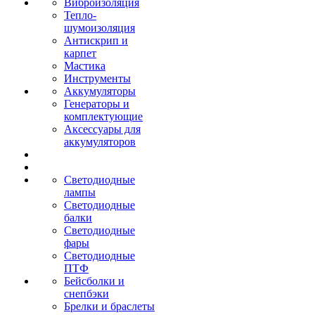
Виброизоляция
Тепло-
шумоизоляция
Антискрип и
карпет
Мастика
Инструменты
Аккумуляторы
Генераторы и
комплектующие
Аксессуары для
аккумуляторов
Светодиодные
лампы
Светодиодные
балки
Светодиодные
фары
Светодиодные
ПТФ
Бейсболки и
снепбэки
Брелки и браслеты