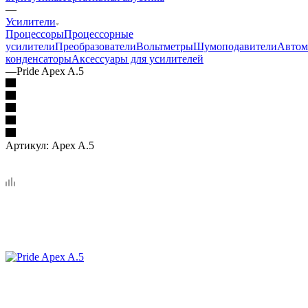
—
Усилители
Процессоры
Процессорные
усилители
Преобразователи
Вольтметры
Шумоподавители
Автом
конденсаторы
Аксессуары для усилителей
—
Pride Apex A.5
Артикул:
Apex A.5