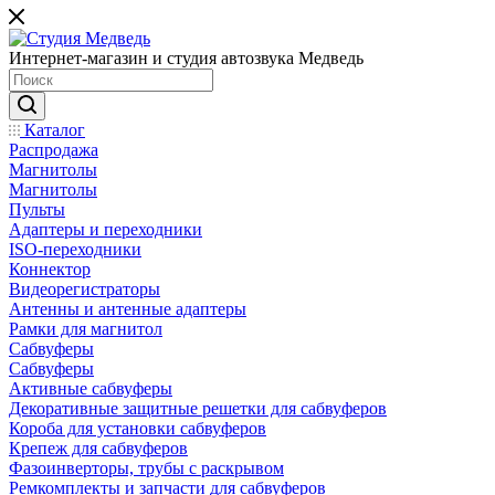
Интернет-магазин и студия автозвука Медведь
Каталог
Распродажа
Магнитолы
Магнитолы
Пульты
Адаптеры и переходники
ISO-переходники
Коннектор
Видеорегистраторы
Антенны и антенные адаптеры
Рамки для магнитол
Сабвуферы
Сабвуферы
Активные сабвуферы
Декоративные защитные решетки для сабвуферов
Короба для установки сабвуферов
Крепеж для сабвуферов
Фазоинверторы, трубы с раскрывом
Ремкомплекты и запчасти для сабвуферов