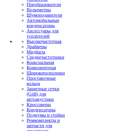
Преобразователи
Вольтметры
Шумоподавители
Автомобильные
конденсаторы
Аксессуары для
усилителей
Высокочастотная
Драйверы
Мидбасы
Среднечастотники
Коаксиальная
Компонентная
Широкополосники
Проставочные
кольца
Защитные сетки
(Grill) для
автоакустики
Кроссоверы
Конденсаторы
Подиумы и стойки
Ремкомплекты и
запчасти для
динамиков