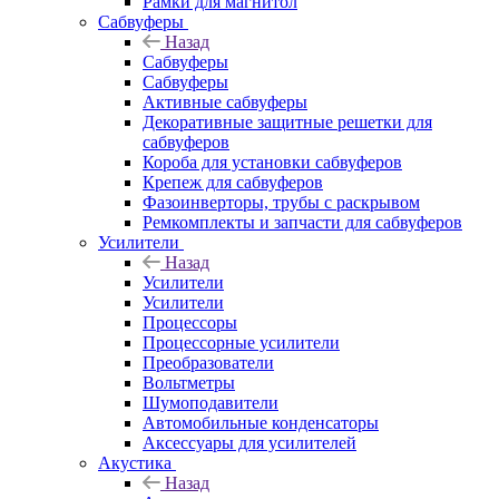
Рамки для магнитол
Сабвуферы
Назад
Сабвуферы
Сабвуферы
Активные сабвуферы
Декоративные защитные решетки для
сабвуферов
Короба для установки сабвуферов
Крепеж для сабвуферов
Фазоинверторы, трубы с раскрывом
Ремкомплекты и запчасти для сабвуферов
Усилители
Назад
Усилители
Усилители
Процессоры
Процессорные усилители
Преобразователи
Вольтметры
Шумоподавители
Автомобильные конденсаторы
Аксессуары для усилителей
Акустика
Назад