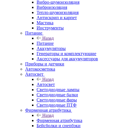
Вибро-шумоизоляция
Виброизоляция
Тепло-шумоизоляция
Антискрип и карпет
Мастика
Инструменты
Питание
Назад
Питание
Аккумуляторы
Генераторы и комплектующие
Аксессуары для аккумуляторов
Приборы и датчики
Автокосметика
Автосвет
Назад
Автосвет
Светодиодные лампы
Светодиодные балки
Светодиодные фары
Светодиодные ПТФ
Фирменная атрибутика
Назад
Фирменная атрибутика
Бейсболки и снепбэки