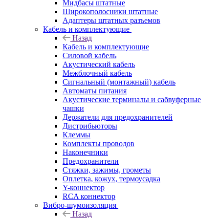
Мидбасы штатные
Широкополосники штатные
Адаптеры штатных разъемов
Кабель и комплектующие
Назад
Кабель и комплектующие
Силовой кабель
Акустический кабель
Межблочный кабель
Сигнальный (монтажный) кабель
Автоматы питания
Акустические терминалы и сабвуферные
чашки
Держатели для предохранителей
Дистрибьюторы
Клеммы
Комплекты проводов
Наконечники
Предохранители
Стяжки, зажимы, грометы
Оплетка, кожух, термоусадка
Y-коннектор
RCA коннектор
Вибро-шумоизоляция
Назад