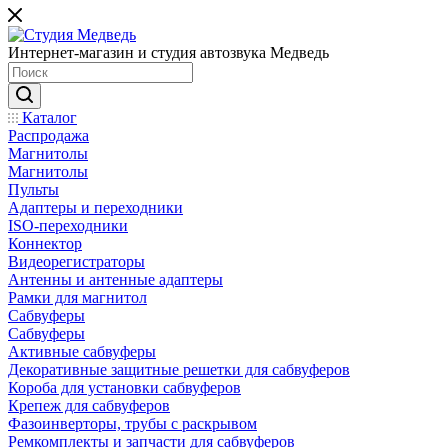
Интернет-магазин и студия автозвука Медведь
Каталог
Распродажа
Магнитолы
Магнитолы
Пульты
Адаптеры и переходники
ISO-переходники
Коннектор
Видеорегистраторы
Антенны и антенные адаптеры
Рамки для магнитол
Сабвуферы
Сабвуферы
Активные сабвуферы
Декоративные защитные решетки для сабвуферов
Короба для установки сабвуферов
Крепеж для сабвуферов
Фазоинверторы, трубы с раскрывом
Ремкомплекты и запчасти для сабвуферов