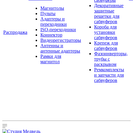
сабвуферы
Декоративные
Магнитолы
защитные
Пульты
решетки для
Адаптеры и
сабвуферов
переходники
Короба для
ISO-переходники
Распродажа
установки
Коннектор
сабвуферов
Видеорегистраторы
Крепеж для
Антенны и
сабвуферов
антенные адаптеры
Фазоинверторы,
Рамки для
трубы с
магнитол
раскрывом
Ремкомплекты
и запчасти для
сабвуферов