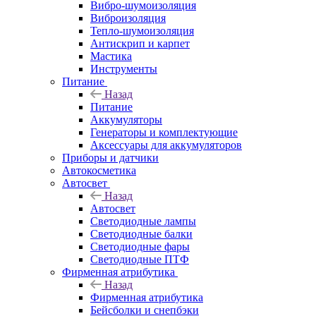
Вибро-шумоизоляция
Виброизоляция
Тепло-шумоизоляция
Антискрип и карпет
Мастика
Инструменты
Питание
Назад
Питание
Аккумуляторы
Генераторы и комплектующие
Аксессуары для аккумуляторов
Приборы и датчики
Автокосметика
Автосвет
Назад
Автосвет
Светодиодные лампы
Светодиодные балки
Светодиодные фары
Светодиодные ПТФ
Фирменная атрибутика
Назад
Фирменная атрибутика
Бейсболки и снепбэки