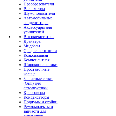
Преобразователи
Вольтметры
Шумоподавители
Автомобильные
конденсаторы
Аксессуары для
усилителей
Высокочастотная
Драйверы
Мидбасы
Среднечастотники
Коаксиальная
Компонентная
Широкополосники
Проставочные
кольца
Защитные сетки
(Grill) для
автоакустики
Кроссоверы
Конденсаторы
Подиумы и стойки
Ремкомплекты и
запчасти для
динамиков