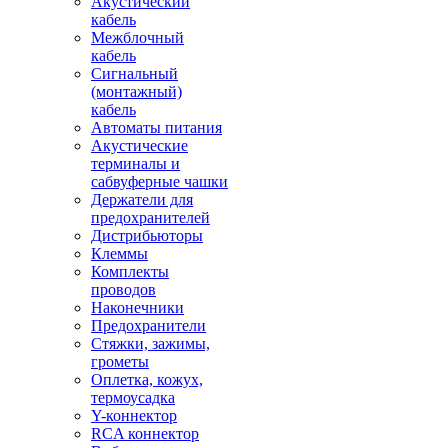
Акустический
кабель
Межблочный
кабель
Сигнальный
(монтажный)
кабель
Автоматы питания
Акустические
терминалы и
сабвуферные чашки
Держатели для
предохранителей
Дистрибьюторы
Клеммы
Комплекты
проводов
Наконечники
Предохранители
Стяжки, зажимы,
грометы
Оплетка, кожух,
термоусадка
Y-коннектор
RCA коннектор