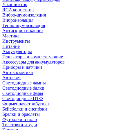
Y-коннектор
RCA коннектор
Вибро-шумоизоляция
Виброизоляция
Тепло-шумоизоляция
Антискрип и карпет
Мастика
Инструменты
Питание
Аккумуляторы
Генераторы и комплектующие
Аксессуары для аккумуляторов
Приборы и датчики
Автокосметика
Автосвет
Светодиодные лампы
Светодиодные балки
Светодиодные фары
Светодиодные ПТФ
Фирменная атрибутика
Бейсболки и снепбэки
Брелки и браслеты
Футболки и поло
Толстовки и худи
Кружки