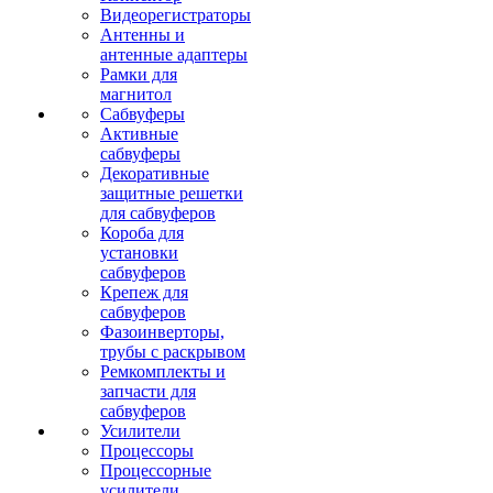
Видеорегистраторы
Антенны и
антенные адаптеры
Рамки для
магнитол
Сабвуферы
Активные
сабвуферы
Декоративные
защитные решетки
для сабвуферов
Короба для
установки
сабвуферов
Крепеж для
сабвуферов
Фазоинверторы,
трубы с раскрывом
Ремкомплекты и
запчасти для
сабвуферов
Усилители
Процессоры
Процессорные
усилители