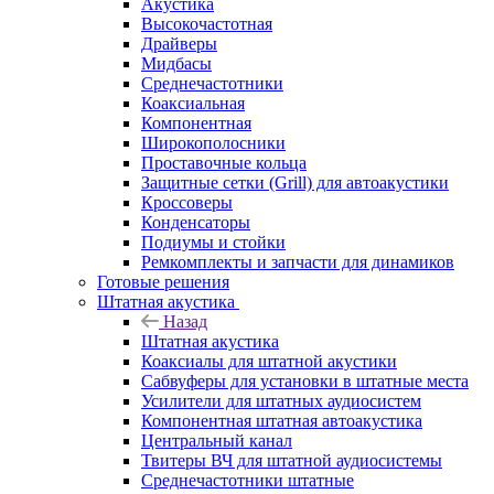
Акустика
Высокочастотная
Драйверы
Мидбасы
Среднечастотники
Коаксиальная
Компонентная
Широкополосники
Проставочные кольца
Защитные сетки (Grill) для автоакустики
Кроссоверы
Конденсаторы
Подиумы и стойки
Ремкомплекты и запчасти для динамиков
Готовые решения
Штатная акустика
Назад
Штатная акустика
Коаксиалы для штатной акустики
Сабвуферы для установки в штатные места
Усилители для штатных аудиосистем
Компонентная штатная автоакустика
Центральный канал
Твитеры ВЧ для штатной аудиосистемы
Среднечастотники штатные