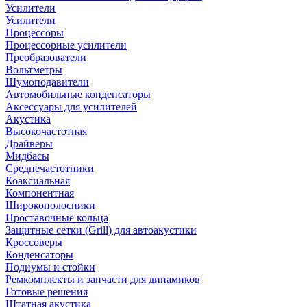
Усилители
Усилители
Процессоры
Процессорные усилители
Преобразователи
Вольтметры
Шумоподавители
Автомобильные конденсаторы
Аксессуары для усилителей
Акустика
Высокочастотная
Драйверы
Мидбасы
Среднечастотники
Коаксиальная
Компонентная
Широкополосники
Проставочные кольца
Защитные сетки (Grill) для автоакустики
Кроссоверы
Конденсаторы
Подиумы и стойки
Ремкомплекты и запчасти для динамиков
Готовые решения
Штатная акустика