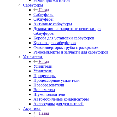
Рамки для магнитол
Сабвуферы
Назад
Сабвуферы
Сабвуферы
Активные сабвуферы
Декоративные защитные решетки для
сабвуферов
Короба для установки сабвуферов
Крепеж для сабвуферов
Фазоинверторы, трубы с раскрывом
Ремкомплекты и запчасти для сабвуферов
Усилители
Назад
Усилители
Усилители
Процессоры
Процессорные усилители
Преобразователи
Вольтметры
Шумоподавители
Автомобильные конденсаторы
Аксессуары для усилителей
Акустика
Назад