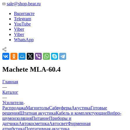
sale@shop-bear.ru
Вконтакте
Telegram
YouTube
Viber
Viber
WhatsApp
Machete MLA-60.4
Главная
—
Каталог
—
Усилители
Распродажа
Магнитолы
Сабвуферы
Акустика
Готовые
решения
Штатная акустика
Кабель и комплектующие
Вибро-
шумоизоляция
Питание
Приборы и
датчики
Автокосметика
Автосвет
Фирменная
атрибутика
Портативная акустика