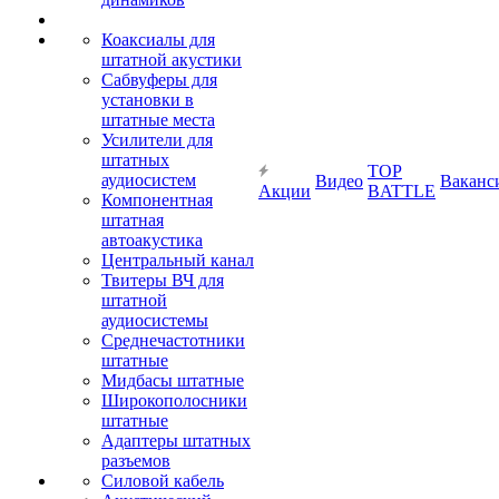
Коаксиалы для
штатной акустики
Сабвуферы для
установки в
штатные места
Усилители для
штатных
TOP
аудиосистем
Видео
Ваканс
Акции
BATTLE
Компонентная
штатная
автоакустика
Центральный канал
Твитеры ВЧ для
штатной
аудиосистемы
Среднечастотники
штатные
Мидбасы штатные
Широкополосники
штатные
Адаптеры штатных
разъемов
Силовой кабель