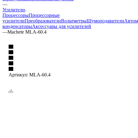
—
Усилители
Процессоры
Процессорные
усилители
Преобразователи
Вольтметры
Шумоподавители
Автом
конденсаторы
Аксессуары для усилителей
—
Machete MLA-60.4
Артикул:
MLA-60.4