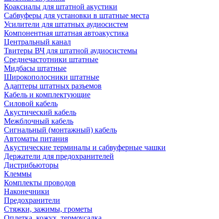
Коаксиалы для штатной акустики
Сабвуферы для установки в штатные места
Усилители для штатных аудиосистем
Компонентная штатная автоакустика
Центральный канал
Твитеры ВЧ для штатной аудиосистемы
Среднечастотники штатные
Мидбасы штатные
Широкополосники штатные
Адаптеры штатных разъемов
Кабель и комплектующие
Силовой кабель
Акустический кабель
Межблочный кабель
Сигнальный (монтажный) кабель
Автоматы питания
Акустические терминалы и сабвуферные чашки
Держатели для предохранителей
Дистрибьюторы
Клеммы
Комплекты проводов
Наконечники
Предохранители
Стяжки, зажимы, грометы
Оплетка, кожух, термоусадка