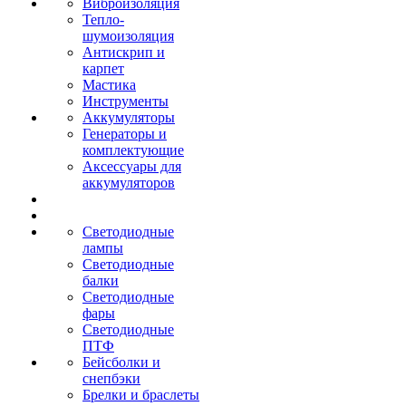
Виброизоляция
Тепло-
шумоизоляция
Антискрип и
карпет
Мастика
Инструменты
Аккумуляторы
Генераторы и
комплектующие
Аксессуары для
аккумуляторов
Светодиодные
лампы
Светодиодные
балки
Светодиодные
фары
Светодиодные
ПТФ
Бейсболки и
снепбэки
Брелки и браслеты