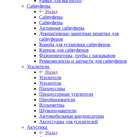
Рамки для магнитол
Сабвуферы
Назад
Сабвуферы
Сабвуферы
Активные сабвуферы
Декоративные защитные решетки для
сабвуферов
Короба для установки сабвуферов
Крепеж для сабвуферов
Фазоинверторы, трубы с раскрывом
Ремкомплекты и запчасти для сабвуферов
Усилители
Назад
Усилители
Усилители
Процессоры
Процессорные усилители
Преобразователи
Вольтметры
Шумоподавители
Автомобильные конденсаторы
Аксессуары для усилителей
Акустика
Назад