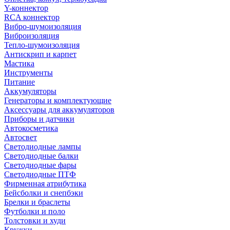
Y-коннектор
RCA коннектор
Вибро-шумоизоляция
Виброизоляция
Тепло-шумоизоляция
Антискрип и карпет
Мастика
Инструменты
Питание
Аккумуляторы
Генераторы и комплектующие
Аксессуары для аккумуляторов
Приборы и датчики
Автокосметика
Автосвет
Светодиодные лампы
Светодиодные балки
Светодиодные фары
Светодиодные ПТФ
Фирменная атрибутика
Бейсболки и снепбэки
Брелки и браслеты
Футболки и поло
Толстовки и худи
Кружки