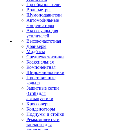
Преобразователи
Вольтметры
Шумоподавители
Автомобильные
конденсаторы
Аксессуары для
усилителей
Высокочастотная
Драйверы
Мидбасы
Среднечастотники
Коаксиальная
Компонентная
Широкополосники
Проставочные
кольца
Защитные сетки
(Grill) для
автоакустики
Кроссоверы
Конденсаторы
Подиумы и стойки
Ремкомплекты и
запчасти для
динамиков