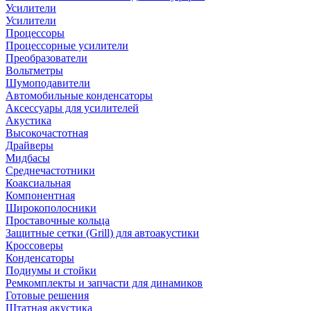
Усилители
Усилители
Процессоры
Процессорные усилители
Преобразователи
Вольтметры
Шумоподавители
Автомобильные конденсаторы
Аксессуары для усилителей
Акустика
Высокочастотная
Драйверы
Мидбасы
Среднечастотники
Коаксиальная
Компонентная
Широкополосники
Проставочные кольца
Защитные сетки (Grill) для автоакустики
Кроссоверы
Конденсаторы
Подиумы и стойки
Ремкомплекты и запчасти для динамиков
Готовые решения
Штатная акустика