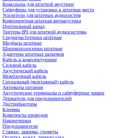
Коаксиалы для штатной акустики
Сабвуферы для установки в штатные места
Усилители для штатных аудиосистем
Компонентная штатная автоакустика
Центральный канал
Твитеры ВЧ для штатной аудиосистемы
Среднечастотники штатные
Мидбасы штатные
Широкополосники штатные
Адаптеры штатных разъемов
Кабель и комплектующие
Силовой кабель
Акустический кабель
Межблочный кабель
Сигнальный (монтажный) кабель
Автоматы питания
Акустические терминалы и сабвуферные чашки
Держатели для предохранителей
Дистрибьюторы
Клеммы
Комплекты проводов
Наконечники
Предохранители
Стяжки, зажимы, грометы
Оплетка, кожух, термоусадка