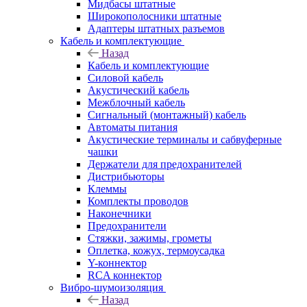
Мидбасы штатные
Широкополосники штатные
Адаптеры штатных разъемов
Кабель и комплектующие
Назад
Кабель и комплектующие
Силовой кабель
Акустический кабель
Межблочный кабель
Сигнальный (монтажный) кабель
Автоматы питания
Акустические терминалы и сабвуферные
чашки
Держатели для предохранителей
Дистрибьюторы
Клеммы
Комплекты проводов
Наконечники
Предохранители
Стяжки, зажимы, грометы
Оплетка, кожух, термоусадка
Y-коннектор
RCA коннектор
Вибро-шумоизоляция
Назад