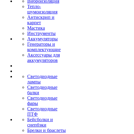
Виброизоляция
Тепло-
шумоизоляция
Антискрип и
карпет
Мастика
Инструменты
Аккумуляторы
Генераторы и
комплектующие
Аксессуары для
аккумуляторов
Светодиодные
лампы
Светодиодные
балки
Светодиодные
фары
Светодиодные
ПТФ
Бейсболки и
снепбэки
Брелки и браслеты