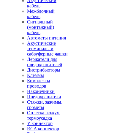
Акустический
кабель
Межблочный
кабель
Сигнальный
(монтажный)
кабель
Автоматы питания
Акустические
терминалы и
сабвуферные чашки
Держатели для
предохранителей
Дистрибьюторы
Клеммы
Комплекты
проводов
Наконечники
Предохранители
Стяжки, зажимы,
грометы
Оплетка, кожух,
термоусадка
Y-коннектор
RCA коннектор