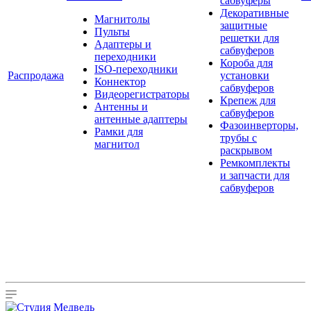
сабвуферы
Декоративные
Магнитолы
защитные
Пульты
решетки для
Адаптеры и
сабвуферов
переходники
Короба для
ISO-переходники
Распродажа
установки
Коннектор
сабвуферов
Видеорегистраторы
Крепеж для
Антенны и
сабвуферов
антенные адаптеры
Фазоинверторы,
Рамки для
трубы с
магнитол
раскрывом
Ремкомплекты
и запчасти для
сабвуферов