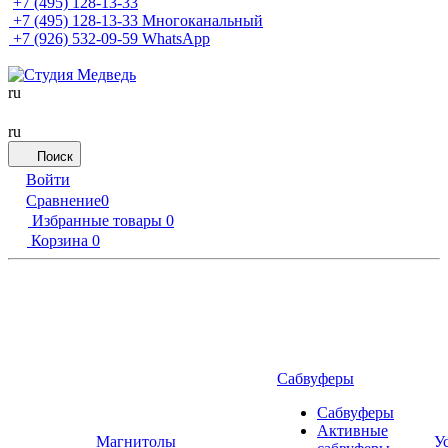
+7 (495) 128-13-33
+7 (495) 128-13-33
Многоканальный
+7 (926) 532-09-59
WhatsApp
ru
ru
Поиск
Войти
Сравнение
0
Избранные товары
0
Корзина
0
Сабвуферы
Сабвуферы
Активные
Магнитолы
У