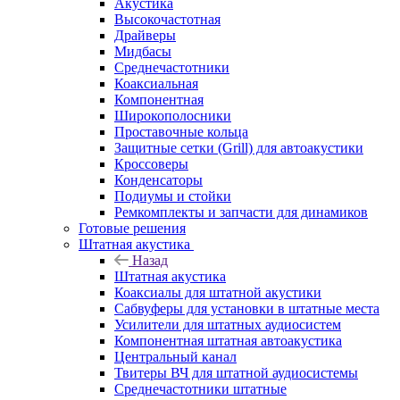
Акустика
Высокочастотная
Драйверы
Мидбасы
Среднечастотники
Коаксиальная
Компонентная
Широкополосники
Проставочные кольца
Защитные сетки (Grill) для автоакустики
Кроссоверы
Конденсаторы
Подиумы и стойки
Ремкомплекты и запчасти для динамиков
Готовые решения
Штатная акустика
Назад
Штатная акустика
Коаксиалы для штатной акустики
Сабвуферы для установки в штатные места
Усилители для штатных аудиосистем
Компонентная штатная автоакустика
Центральный канал
Твитеры ВЧ для штатной аудиосистемы
Среднечастотники штатные