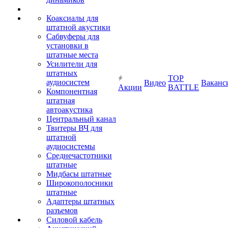
Коаксиалы для
штатной акустики
Сабвуферы для
установки в
штатные места
Усилители для
штатных
TOP
аудиосистем
Видео
Ваканс
Акции
BATTLE
Компонентная
штатная
автоакустика
Центральный канал
Твитеры ВЧ для
штатной
аудиосистемы
Среднечастотники
штатные
Мидбасы штатные
Широкополосники
штатные
Адаптеры штатных
разъемов
Силовой кабель