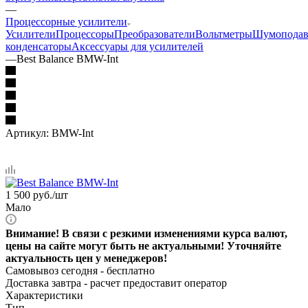
—
Процессорные усилители
Усилители
Процессоры
Преобразователи
Вольтметры
Шумоподав
конденсаторы
Аксессуары для усилителей
—
Best Balance BMW-Int
Артикул:
BMW-Int
1 500
руб.
/шт
Мало
Внимание! В связи с резкими изменениями курса валют,
цены на сайте могут быть не актуальными! Уточняйте
актуальность цен у менеджеров!
Самовывоз сегодня - бесплатно
Доставка завтра -
расчет предоставит оператор
Характеристики
Тип