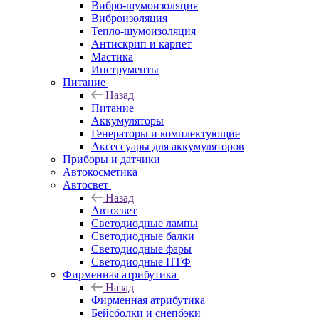
Вибро-шумоизоляция
Виброизоляция
Тепло-шумоизоляция
Антискрип и карпет
Мастика
Инструменты
Питание
Назад
Питание
Аккумуляторы
Генераторы и комплектующие
Аксессуары для аккумуляторов
Приборы и датчики
Автокосметика
Автосвет
Назад
Автосвет
Светодиодные лампы
Светодиодные балки
Светодиодные фары
Светодиодные ПТФ
Фирменная атрибутика
Назад
Фирменная атрибутика
Бейсболки и снепбэки