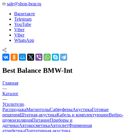
sale@shop-bear.ru
Вконтакте
Telegram
YouTube
Viber
Viber
WhatsApp
Best Balance BMW-Int
Главная
—
Каталог
—
Усилители
Распродажа
Магнитолы
Сабвуферы
Акустика
Готовые
решения
Штатная акустика
Кабель и комплектующие
Вибро-
шумоизоляция
Питание
Приборы и
датчики
Автокосметика
Автосвет
Фирменная
атрибутика
Портативная акустика