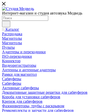
Интернет-магазин и студия автозвука Медведь
Каталог
Распродажа
Магнитолы
Магнитолы
Пульты
Адаптеры и переходники
ISO-переходники
Коннектор
Видеорегистраторы
Антенны и антенные адаптеры
Рамки для магнитол
Сабвуферы
Сабвуферы
Активные сабвуферы
Декоративные защитные решетки для сабвуферов
Короба для установки сабвуферов
Крепеж для сабвуферов
Фазоинверторы, трубы с раскрывом
Ремкомплекты и запчасти для сабвуферов