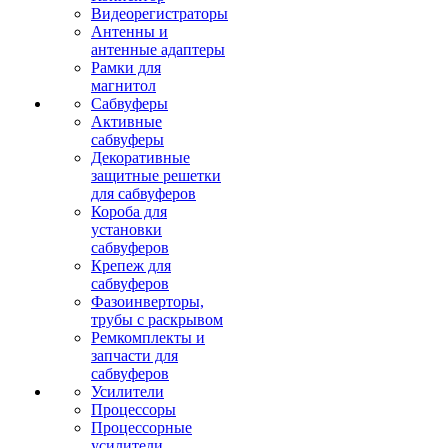
Видеорегистраторы
Антенны и
антенные адаптеры
Рамки для
магнитол
Сабвуферы
Активные
сабвуферы
Декоративные
защитные решетки
для сабвуферов
Короба для
установки
сабвуферов
Крепеж для
сабвуферов
Фазоинверторы,
трубы с раскрывом
Ремкомплекты и
запчасти для
сабвуферов
Усилители
Процессоры
Процессорные
усилители