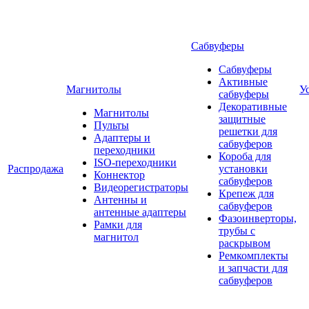
Сабвуферы
Сабвуферы
Активные
Магнитолы
У
сабвуферы
Декоративные
Магнитолы
защитные
Пульты
решетки для
Адаптеры и
сабвуферов
переходники
Короба для
ISO-переходники
Распродажа
установки
Коннектор
сабвуферов
Видеорегистраторы
Крепеж для
Антенны и
сабвуферов
антенные адаптеры
Фазоинверторы,
Рамки для
трубы с
магнитол
раскрывом
Ремкомплекты
и запчасти для
сабвуферов