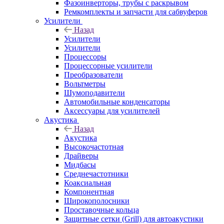
Фазоинверторы, трубы с раскрывом
Ремкомплекты и запчасти для сабвуферов
Усилители
Назад
Усилители
Усилители
Процессоры
Процессорные усилители
Преобразователи
Вольтметры
Шумоподавители
Автомобильные конденсаторы
Аксессуары для усилителей
Акустика
Назад
Акустика
Высокочастотная
Драйверы
Мидбасы
Среднечастотники
Коаксиальная
Компонентная
Широкополосники
Проставочные кольца
Защитные сетки (Grill) для автоакустики