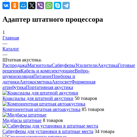
Адаптер штатного процессора
1
Главная
—
Каталог
—
Штатная акустика
Распродажа
Магнитолы
Сабвуферы
Усилители
Акустика
Готовые
решения
Кабель и комплектующие
Вибро-
шумоизоляция
Питание
Приборы и
датчики
Автокосметика
Автосвет
Фирменная
атрибутика
Портативная акустика
Коаксиалы для штатной акустики
50 товаров
Компонентная штатная автоакустика
85 товаров
Мидбасы штатные
8 товаров
Сабвуферы для установки в штатные места
34 товара