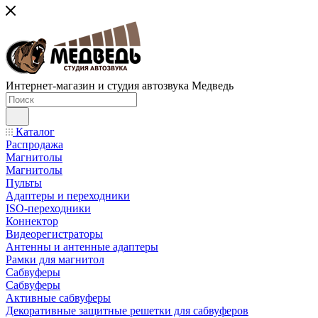
Интернет-магазин и студия автозвука Медведь
Каталог
Распродажа
Магнитолы
Магнитолы
Пульты
Адаптеры и переходники
ISO-переходники
Коннектор
Видеорегистраторы
Антенны и антенные адаптеры
Рамки для магнитол
Сабвуферы
Сабвуферы
Активные сабвуферы
Декоративные защитные решетки для сабвуферов