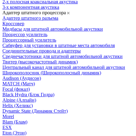
2-х полосная коаксиальная акустика
3-х компонентная акустика
Адаптер штатного процессора
Адаптер штатного разъема
Кроссовер
Мидбасы для штатной автомобильной акустики
Процессор усилитель
Процессорный усилитель
Сабвуфер для установки в штатные места автомобиля
Соединительные провода и адаптеры
Среднечастотники для штатной автомобильной акустики
Твитер (высокочастотный динамик)
Центральный канал для штатной автомобильной акустики
Широкополосник (Широкополосный динамик)
Audison (Аудисон)
MATCH (Матч)
Focal (фокал)
Black Hydra (Блэк Гидра)
Alpine (Алпайн)
Helix (Хеликс)
Dynamic State (Динамик Стейт)
Morel
Blam (Блам)
ESX
Eton (Этон)