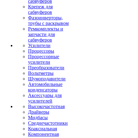
сабвуферов
Крепеж для
сабвуферов
Фазоинверторы,
трубы с раскрывом
Ремкомплекты и
запчасти для
сабвуферов
Усилители
Процессоры
Процессорные
усилители
Преобразователи
Вольтметры
Шумоподавители
Автомобильные
конденсаторы
Аксессуары для
усилителей
Высокочастотная
Драйверы
Мидбасы
Среднечастотники
Коаксиальная
Компонентная