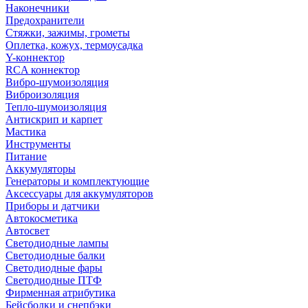
Наконечники
Предохранители
Стяжки, зажимы, грометы
Оплетка, кожух, термоусадка
Y-коннектор
RCA коннектор
Вибро-шумоизоляция
Виброизоляция
Тепло-шумоизоляция
Антискрип и карпет
Мастика
Инструменты
Питание
Аккумуляторы
Генераторы и комплектующие
Аксессуары для аккумуляторов
Приборы и датчики
Автокосметика
Автосвет
Светодиодные лампы
Светодиодные балки
Светодиодные фары
Светодиодные ПТФ
Фирменная атрибутика
Бейсболки и снепбэки