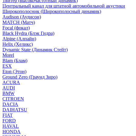
Твитер (высокочастотный динамик)
Центральный канал для штатной автомобильной акустики
Широкополосник (Широкополосный динамик)
Audison (Аудисон)
MATCH (Матч)
Focal (фокал)
Black Hydra (Блэк Гидра)
Alpine (Алпайн)
Helix (Хеликс)
Dynamic State (Динамик Стейт)
Morel
Blam (Блам)
ESX
Eton (Этон)
Ground Zero (Граунд Зиро)
ACURA
AUDI
BMW
CITROEN
DACIA
DAIHATSU
FIAT
FORD
HAVAL
HONDA