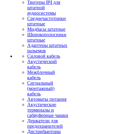
Твитеры ВЧ для
штатной
аудиосистемы
Среднечастотники
штатные
Мидбасы штатные
Широкополосники
штатные
Адаптеры штатных
разъемов
Силовой кабель
Акустический
кабель
Межблочный
кабель
Сигнальный
(монтажный)
кабель
Автоматы питания
Акустические
терминалы и
сабвуферные чашки
Держатели для
предохранителей
Дистрибьюторы