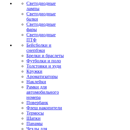
Светодиодные
лампы
Светодиодные
балки
Светодиодные
фары
Светодиодные
ПТФ
Бейсболки и
снепбэки
Брелки и браслеты
Футболки и поло
Толстовки и худи
Кружки
Ароматизаторы
Наклейки
Рамки для
автомобильного
номера
Повербанк
Флеш накопители
Термосы
Шапки
Панамы
Чехлы для