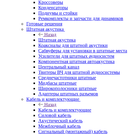
Кроссоверы
Конденсаторы
Подиумы и стойки
Ремкомплекты и запчасти для динамиков
Готовые решения
Штатная акустика
Назад
Штатная акустика
Коаксиалы для штатной акустики
Сабвуферы для установки в штатные места
Усилители для штатных аудиосистем
Компонентная штатная автоакустика
Центральный канал
Твитеры ВЧ для штатной аудиосистемы
Среднечастотники штатные
Мидбасы штатные
Широкополосники штатные
Адаптеры штатных разъемов
Кабель и комплектующие
Назад
Кабель и комплектующие
Силовой кабель
Акустический кабель
Межблочный кабель
Сигнальный (монтажный) кабель