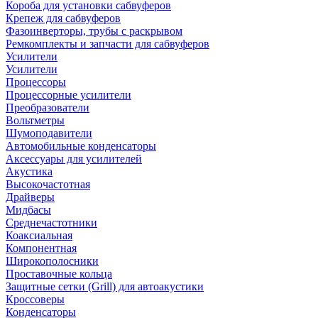
Короба для установки сабвуферов
Крепеж для сабвуферов
Фазоинверторы, трубы с раскрывом
Ремкомплекты и запчасти для сабвуферов
Усилители
Усилители
Процессоры
Процессорные усилители
Преобразователи
Вольтметры
Шумоподавители
Автомобильные конденсаторы
Аксессуары для усилителей
Акустика
Высокочастотная
Драйверы
Мидбасы
Среднечастотники
Коаксиальная
Компонентная
Широкополосники
Проставочные кольца
Защитные сетки (Grill) для автоакустики
Кроссоверы
Конденсаторы