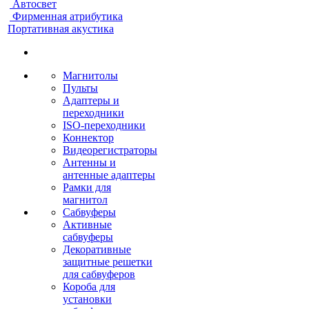
Автосвет
Фирменная атрибутика
Портативная акустика
Магнитолы
Пульты
Адаптеры и
переходники
ISO-переходники
Коннектор
Видеорегистраторы
Антенны и
антенные адаптеры
Рамки для
магнитол
Сабвуферы
Активные
сабвуферы
Декоративные
защитные решетки
для сабвуферов
Короба для
установки