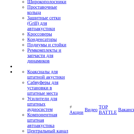
Широкополосники
Проставочные
кольца
Защитные сетки
(Grill) для
автоакустики
Кроссоверы
Конденсаторы
Подиумы и стойки
Ремкомплекты и
запчасти для
динамиков
Коаксиалы для
штатной акустики
Сабвуферы для
установки в
штатные места
Усилители для
штатных
TOP
аудиосистем
Видео
Ваканс
Акции
BATTLE
Компонентная
штатная
автоакустика
Центральный канал