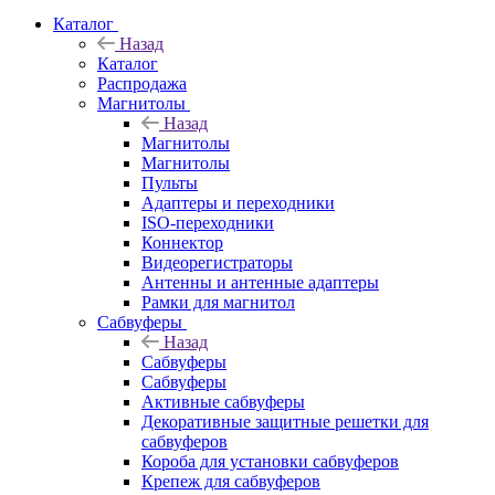
Каталог
Назад
Каталог
Распродажа
Магнитолы
Назад
Магнитолы
Магнитолы
Пульты
Адаптеры и переходники
ISO-переходники
Коннектор
Видеорегистраторы
Антенны и антенные адаптеры
Рамки для магнитол
Сабвуферы
Назад
Сабвуферы
Сабвуферы
Активные сабвуферы
Декоративные защитные решетки для
сабвуферов
Короба для установки сабвуферов
Крепеж для сабвуферов