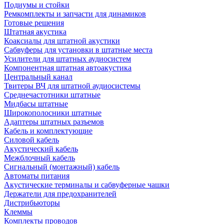
Подиумы и стойки
Ремкомплекты и запчасти для динамиков
Готовые решения
Штатная акустика
Коаксиалы для штатной акустики
Сабвуферы для установки в штатные места
Усилители для штатных аудиосистем
Компонентная штатная автоакустика
Центральный канал
Твитеры ВЧ для штатной аудиосистемы
Среднечастотники штатные
Мидбасы штатные
Широкополосники штатные
Адаптеры штатных разъемов
Кабель и комплектующие
Силовой кабель
Акустический кабель
Межблочный кабель
Сигнальный (монтажный) кабель
Автоматы питания
Акустические терминалы и сабвуферные чашки
Держатели для предохранителей
Дистрибьюторы
Клеммы
Комплекты проводов