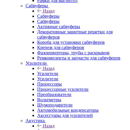
Рамки для магнитол
Сабвуферы
Назад
Сабвуферы
Сабвуферы
Активные сабвуферы
Декоративные защитные решетки для
сабвуферов
Короба для установки сабвуферов
Крепеж для сабвуферов
Фазоинверторы, трубы с раскрывом
Ремкомплекты и запчасти для сабвуферов
Усилители
Назад
Усилители
Усилители
Процессоры
Процессорные усилители
Преобразователи
Вольтметры
Шумоподавители
Автомобильные конденсаторы
Аксессуары для усилителей
Акустика
Назад