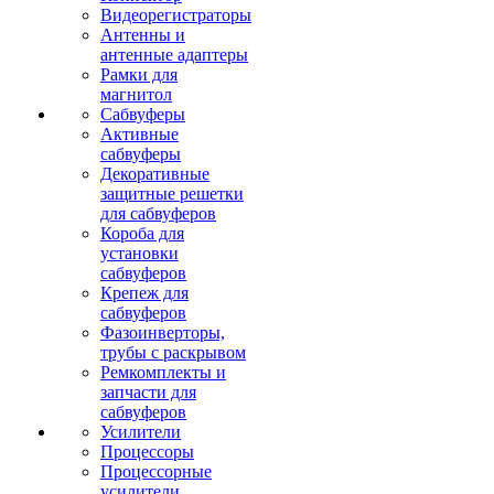
Видеорегистраторы
Антенны и
антенные адаптеры
Рамки для
магнитол
Сабвуферы
Активные
сабвуферы
Декоративные
защитные решетки
для сабвуферов
Короба для
установки
сабвуферов
Крепеж для
сабвуферов
Фазоинверторы,
трубы с раскрывом
Ремкомплекты и
запчасти для
сабвуферов
Усилители
Процессоры
Процессорные
усилители