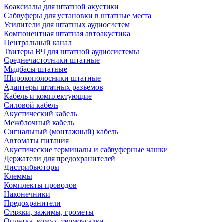
Коаксиалы для штатной акустики
Сабвуферы для установки в штатные места
Усилители для штатных аудиосистем
Компонентная штатная автоакустика
Центральный канал
Твитеры ВЧ для штатной аудиосистемы
Среднечастотники штатные
Мидбасы штатные
Широкополосники штатные
Адаптеры штатных разъемов
Кабель и комплектующие
Силовой кабель
Акустический кабель
Межблочный кабель
Сигнальный (монтажный) кабель
Автоматы питания
Акустические терминалы и сабвуферные чашки
Держатели для предохранителей
Дистрибьюторы
Клеммы
Комплекты проводов
Наконечники
Предохранители
Стяжки, зажимы, грометы
Оплетка, кожух, термоусадка