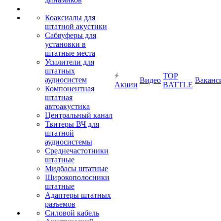
Коаксиалы для
штатной акустики
Сабвуферы для
установки в
штатные места
Усилители для
штатных
TOP
аудиосистем
Видео
Ваканс
Акции
BATTLE
Компонентная
штатная
автоакустика
Центральный канал
Твитеры ВЧ для
штатной
аудиосистемы
Среднечастотники
штатные
Мидбасы штатные
Широкополосники
штатные
Адаптеры штатных
разъемов
Силовой кабель