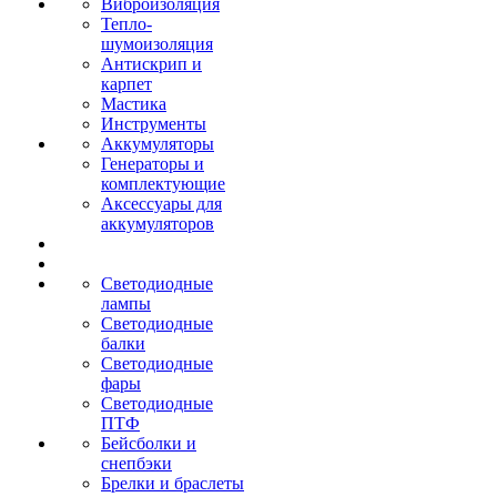
Виброизоляция
Тепло-
шумоизоляция
Антискрип и
карпет
Мастика
Инструменты
Аккумуляторы
Генераторы и
комплектующие
Аксессуары для
аккумуляторов
Светодиодные
лампы
Светодиодные
балки
Светодиодные
фары
Светодиодные
ПТФ
Бейсболки и
снепбэки
Брелки и браслеты