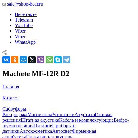
sale@shop-bear.ru
Вконтакте
Telegram
YouTube
Viber
Viber
WhatsApp
Machete MF-12R D2
Главная
—
Каталог
—
Сабвуферы
Распродажа
Магнитолы
Усилители
Акустика
Готовые
решения
Штатная акустика
Кабель и комплектующие
Вибро-
шумоизоляция
Питание
Приборы и
датчики
Автокосметика
Автосвет
Фирменная
атрибутика
Портативная акустика