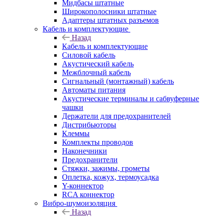
Мидбасы штатные
Широкополосники штатные
Адаптеры штатных разъемов
Кабель и комплектующие
Назад
Кабель и комплектующие
Силовой кабель
Акустический кабель
Межблочный кабель
Сигнальный (монтажный) кабель
Автоматы питания
Акустические терминалы и сабвуферные
чашки
Держатели для предохранителей
Дистрибьюторы
Клеммы
Комплекты проводов
Наконечники
Предохранители
Стяжки, зажимы, грометы
Оплетка, кожух, термоусадка
Y-коннектор
RCA коннектор
Вибро-шумоизоляция
Назад