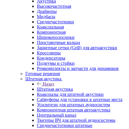
Акустика
Высокочастотная
Драйверы
Мидбасы
Среднечастотники
Коаксиальная
Компонентная
Широкополосники
Проставочные кольца
Защитные сетки (Grill) для автоакустики
Кроссоверы
Конденсаторы
Подиумы и стойки
Ремкомплекты и запчасти для динамиков
Готовые решения
Штатная акустика
Назад
Штатная акустика
Коаксиалы для штатной акустики
Сабвуферы для установки в штатные места
Усилители для штатных аудиосистем
Компонентная штатная автоакустика
Центральный канал
Твитеры ВЧ для штатной аудиосистемы
Среднечастотники штатные