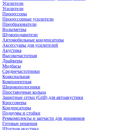
Усилители
Усилители
Процессоры
Процессорные усилители
Преобразователи
Вольтметры
Шумоподавители
Автомобильные конденсаторы
Аксессуары для усилителей
Акустика
Высокочастотная
Драйверы
Мидбасы
Среднечастотники
Коаксиальная
Компонентная
Широкополосники
Проставочные кольца
Защитные сетки (Grill) для автоакустики
Кроссоверы
Конденсаторы
Подиумы и стойки
Ремкомплекты и запчасти для динамиков
Готовые решения
Штатная акустика