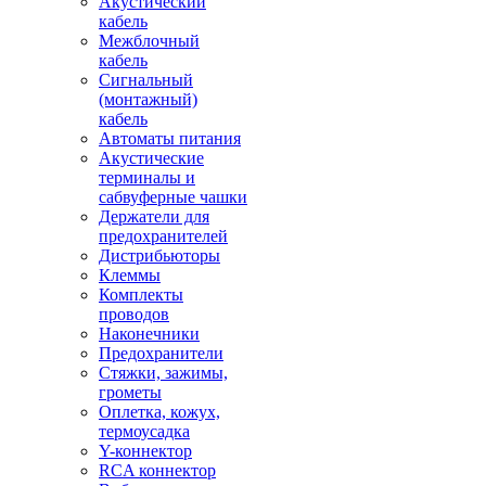
Акустический
кабель
Межблочный
кабель
Сигнальный
(монтажный)
кабель
Автоматы питания
Акустические
терминалы и
сабвуферные чашки
Держатели для
предохранителей
Дистрибьюторы
Клеммы
Комплекты
проводов
Наконечники
Предохранители
Стяжки, зажимы,
грометы
Оплетка, кожух,
термоусадка
Y-коннектор
RCA коннектор