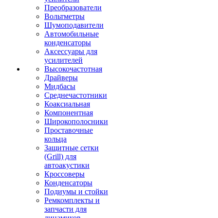
Преобразователи
Вольтметры
Шумоподавители
Автомобильные
конденсаторы
Аксессуары для
усилителей
Высокочастотная
Драйверы
Мидбасы
Среднечастотники
Коаксиальная
Компонентная
Широкополосники
Проставочные
кольца
Защитные сетки
(Grill) для
автоакустики
Кроссоверы
Конденсаторы
Подиумы и стойки
Ремкомплекты и
запчасти для
динамиков