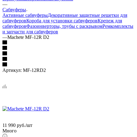
—
Сабвуферы
Активные сабвуферы
Декоративные защитные решетки для
сабвуферов
Короба для установки сабвуферов
Крепеж для
сабвуферов
Фазоинверторы, трубы с раскрывом
Ремкомплекты
и запчасти для сабвуферов
—
Machete MF-12R D2
Артикул:
MF-12RD2
11 990
руб.
/шт
Много