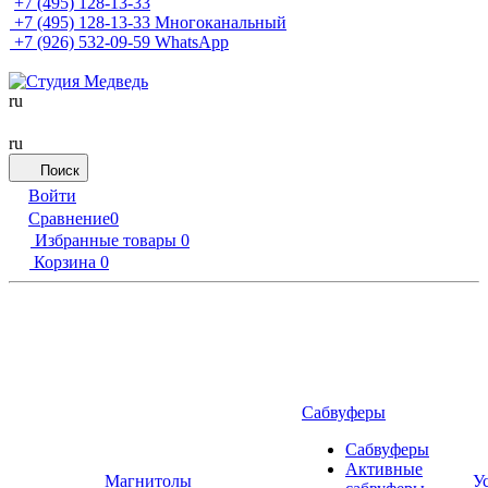
+7 (495) 128-13-33
+7 (495) 128-13-33
Многоканальный
+7 (926) 532-09-59
WhatsApp
ru
ru
Поиск
Войти
Сравнение
0
Избранные товары
0
Корзина
0
Сабвуферы
Сабвуферы
Активные
Магнитолы
У