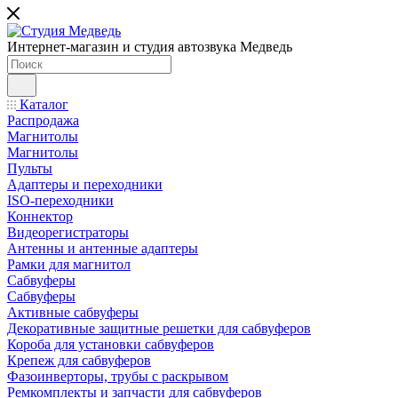
Интернет-магазин и студия автозвука Медведь
Каталог
Распродажа
Магнитолы
Магнитолы
Пульты
Адаптеры и переходники
ISO-переходники
Коннектор
Видеорегистраторы
Антенны и антенные адаптеры
Рамки для магнитол
Сабвуферы
Сабвуферы
Активные сабвуферы
Декоративные защитные решетки для сабвуферов
Короба для установки сабвуферов
Крепеж для сабвуферов
Фазоинверторы, трубы с раскрывом
Ремкомплекты и запчасти для сабвуферов