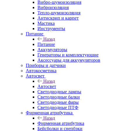
Вибро-шумоизоляция
Виброизоляция
Тепло-шумоизоляция
Антискрип и карпет
Мастика
Инструменты
Питание
Назад
Питание
Аккумуляторы
Генераторы и комплектующие
Аксессуары для аккумуляторов
Приборы и датчики
Автокосметика
Автосвет
Назад
Автосвет
Светодиодные лампы
Светодиодные балки
Светодиодные фары
Светодиодные ПТФ
Фирменная атрибутика
Назад
Фирменная атрибутика
Бейсболки и снепбэки