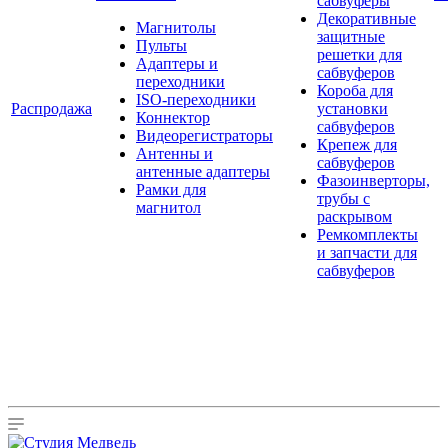
сабвуферы
Декоративные
Магнитолы
защитные
Пульты
решетки для
Адаптеры и
сабвуферов
переходники
Короба для
ISO-переходники
Распродажа
установки
Коннектор
сабвуферов
Видеорегистраторы
Крепеж для
Антенны и
сабвуферов
антенные адаптеры
Фазоинверторы,
Рамки для
трубы с
магнитол
раскрывом
Ремкомплекты
и запчасти для
сабвуферов