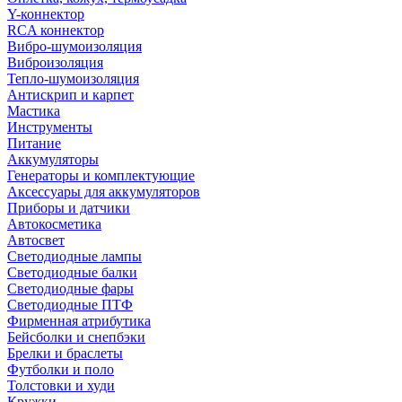
Y-коннектор
RCA коннектор
Вибро-шумоизоляция
Виброизоляция
Тепло-шумоизоляция
Антискрип и карпет
Мастика
Инструменты
Питание
Аккумуляторы
Генераторы и комплектующие
Аксессуары для аккумуляторов
Приборы и датчики
Автокосметика
Автосвет
Светодиодные лампы
Светодиодные балки
Светодиодные фары
Светодиодные ПТФ
Фирменная атрибутика
Бейсболки и снепбэки
Брелки и браслеты
Футболки и поло
Толстовки и худи
Кружки