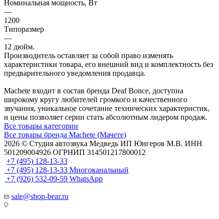
Номинальная мощность, Вт
—
1200
Типоразмер
—
12 дюйм.
Производитель оставляет за собой право изменять
характеристики товара, его внешний вид и комплектность без
предварительного уведомления продавца.
Machete входит в состав бренда Deaf Bonce, доступна
широкому кругу любителей громкого и качественного
звучания, уникальное сочетание технических характеристик,
и цены позволяет серии стать абсолютным лидером продаж.
Все товары категории
Все товары бренда Machete (Мачете)
2026 © Cтудия автозвука Медведь ИП Юнгеров М.В. ИНН
501209004926 ОГРНИП 314501217800012
+7 (495) 128-13-33
+7 (495) 128-13-33
Многоканальный
+7 (926) 532-09-59
WhatsApp
sale@shop-bear.ru