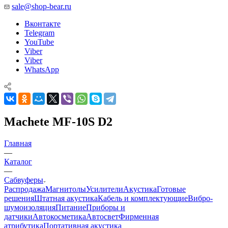
sale@shop-bear.ru
Вконтакте
Telegram
YouTube
Viber
Viber
WhatsApp
Machete MF-10S D2
Главная
—
Каталог
—
Сабвуферы
Распродажа
Магнитолы
Усилители
Акустика
Готовые
решения
Штатная акустика
Кабель и комплектующие
Вибро-
шумоизоляция
Питание
Приборы и
датчики
Автокосметика
Автосвет
Фирменная
атрибутика
Портативная акустика