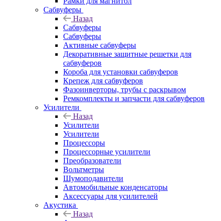
Рамки для магнитол
Сабвуферы
Назад
Сабвуферы
Сабвуферы
Активные сабвуферы
Декоративные защитные решетки для
сабвуферов
Короба для установки сабвуферов
Крепеж для сабвуферов
Фазоинверторы, трубы с раскрывом
Ремкомплекты и запчасти для сабвуферов
Усилители
Назад
Усилители
Усилители
Процессоры
Процессорные усилители
Преобразователи
Вольтметры
Шумоподавители
Автомобильные конденсаторы
Аксессуары для усилителей
Акустика
Назад