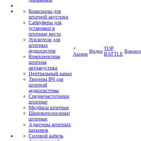
Коаксиалы для
штатной акустики
Сабвуферы для
установки в
штатные места
Усилители для
штатных
TOP
аудиосистем
Видео
Ваканс
Акции
BATTLE
Компонентная
штатная
автоакустика
Центральный канал
Твитеры ВЧ для
штатной
аудиосистемы
Среднечастотники
штатные
Мидбасы штатные
Широкополосники
штатные
Адаптеры штатных
разъемов
Силовой кабель