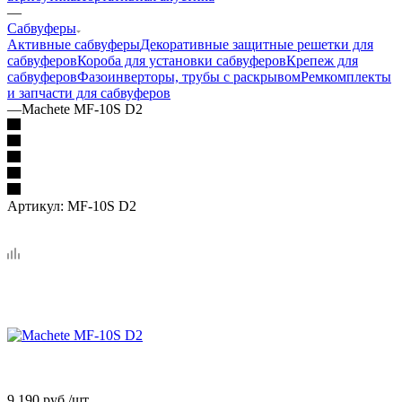
—
Сабвуферы
Активные сабвуферы
Декоративные защитные решетки для
сабвуферов
Короба для установки сабвуферов
Крепеж для
сабвуферов
Фазоинверторы, трубы с раскрывом
Ремкомплекты
и запчасти для сабвуферов
—
Machete MF-10S D2
Артикул:
MF-10S D2
9 190
руб.
/шт