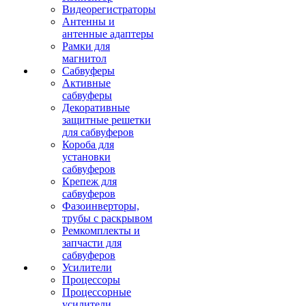
Видеорегистраторы
Антенны и
антенные адаптеры
Рамки для
магнитол
Сабвуферы
Активные
сабвуферы
Декоративные
защитные решетки
для сабвуферов
Короба для
установки
сабвуферов
Крепеж для
сабвуферов
Фазоинверторы,
трубы с раскрывом
Ремкомплекты и
запчасти для
сабвуферов
Усилители
Процессоры
Процессорные
усилители