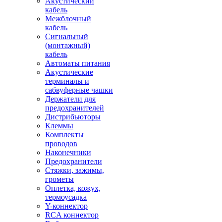
Акустический
кабель
Межблочный
кабель
Сигнальный
(монтажный)
кабель
Автоматы питания
Акустические
терминалы и
сабвуферные чашки
Держатели для
предохранителей
Дистрибьюторы
Клеммы
Комплекты
проводов
Наконечники
Предохранители
Стяжки, зажимы,
грометы
Оплетка, кожух,
термоусадка
Y-коннектор
RCA коннектор