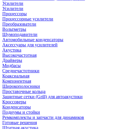
Усилители
Усилители
Процессоры
Процессорные усилители
Преобразователи
Вольтметры
Шумоподавители
Автомобильные конденсаторы
Аксессуары для усилителей
Акустика
Высокочастотная
Драйверы
Мидбасы
Среднечастотники
Коаксиальная
Компонентная
Широкополосники
Проставочные кольца
Защитные сетки (Grill) для автоакустики
Кроссоверы
Конденсаторы
Подиумы и стойки
Ремкомплекты и запчасти для динамиков
Готовые решения
Штатная акустика