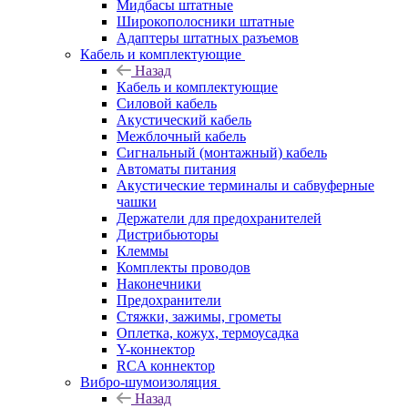
Мидбасы штатные
Широкополосники штатные
Адаптеры штатных разъемов
Кабель и комплектующие
Назад
Кабель и комплектующие
Силовой кабель
Акустический кабель
Межблочный кабель
Сигнальный (монтажный) кабель
Автоматы питания
Акустические терминалы и сабвуферные
чашки
Держатели для предохранителей
Дистрибьюторы
Клеммы
Комплекты проводов
Наконечники
Предохранители
Стяжки, зажимы, грометы
Оплетка, кожух, термоусадка
Y-коннектор
RCA коннектор
Вибро-шумоизоляция
Назад