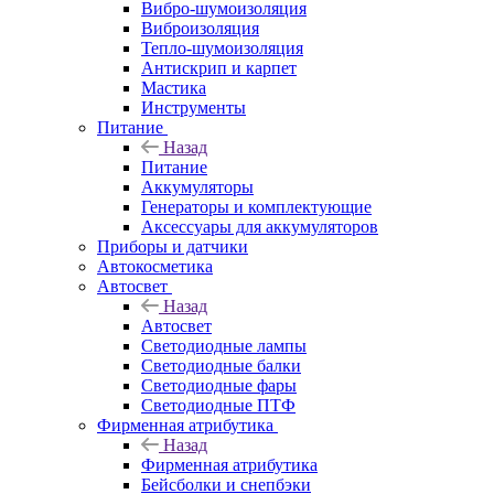
Вибро-шумоизоляция
Виброизоляция
Тепло-шумоизоляция
Антискрип и карпет
Мастика
Инструменты
Питание
Назад
Питание
Аккумуляторы
Генераторы и комплектующие
Аксессуары для аккумуляторов
Приборы и датчики
Автокосметика
Автосвет
Назад
Автосвет
Светодиодные лампы
Светодиодные балки
Светодиодные фары
Светодиодные ПТФ
Фирменная атрибутика
Назад
Фирменная атрибутика
Бейсболки и снепбэки