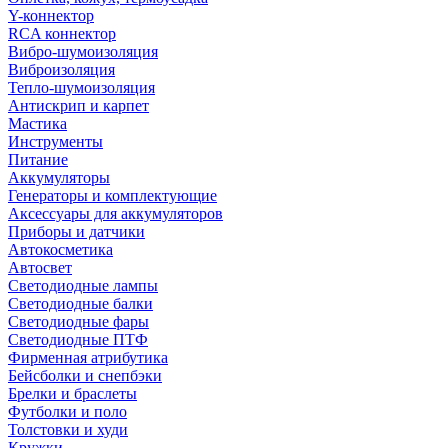
Y-коннектор
RCA коннектор
Вибро-шумоизоляция
Виброизоляция
Тепло-шумоизоляция
Антискрип и карпет
Мастика
Инструменты
Питание
Аккумуляторы
Генераторы и комплектующие
Аксессуары для аккумуляторов
Приборы и датчики
Автокосметика
Автосвет
Светодиодные лампы
Светодиодные балки
Светодиодные фары
Светодиодные ПТФ
Фирменная атрибутика
Бейсболки и снепбэки
Брелки и браслеты
Футболки и поло
Толстовки и худи
Кружки