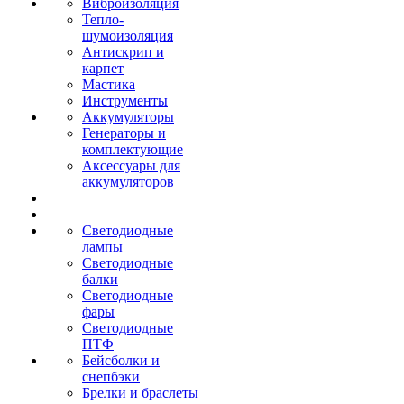
Виброизоляция
Тепло-
шумоизоляция
Антискрип и
карпет
Мастика
Инструменты
Аккумуляторы
Генераторы и
комплектующие
Аксессуары для
аккумуляторов
Светодиодные
лампы
Светодиодные
балки
Светодиодные
фары
Светодиодные
ПТФ
Бейсболки и
снепбэки
Брелки и браслеты