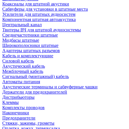
Коаксиалы для штатной акустики
Сабвуферы для установки в штатные места
Усилители для штатных аудиосистем
Компонентная штатная автоакустика
Центральный канал
Твитеры ВЧ для штатной аудиосистемы
Среднечастотники штатные
Мидбасы штатные
Широкополосники штатные
Адаптеры штатных разъемов
Кабель и комплектующие
Силовой кабель
Акустический кабель
Межблочный кабель
Сигнальный (монтажный) кабель
Автоматы питания
Акустические терминалы и сабвуферные чашки
Держатели для предохранителей
Дистрибьюторы
Клеммы
Комплекты проводов
Наконечники
Предохранители
Стяжки, зажимы, грометы
Оплетка, кожух, термоусадка