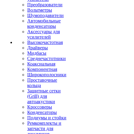
Преобразователи
Вольтметры
Шумоподавители
Автомобильные
конденсаторы
Аксессуары для
усилителей
Высокочастотная
Драйверы
Мидбасы
Среднечастотники
Коаксиальная
Компонентная
Широкополосники
Проставочные
кольца
Защитные сетки
(Grill) для
автоакустики
Кроссоверы
Конденсаторы
Подиумы и стойки
Ремкомплекты и
запчасти для
динамиков