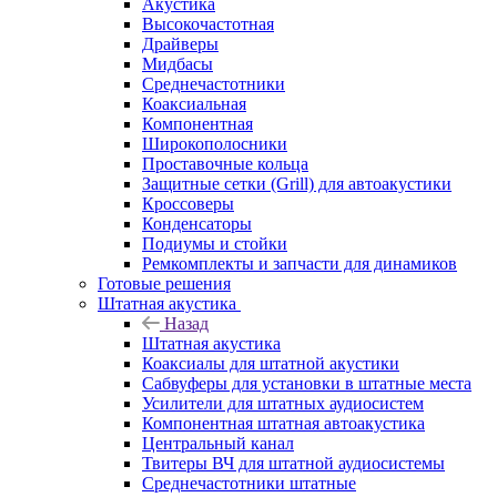
Акустика
Высокочастотная
Драйверы
Мидбасы
Среднечастотники
Коаксиальная
Компонентная
Широкополосники
Проставочные кольца
Защитные сетки (Grill) для автоакустики
Кроссоверы
Конденсаторы
Подиумы и стойки
Ремкомплекты и запчасти для динамиков
Готовые решения
Штатная акустика
Назад
Штатная акустика
Коаксиалы для штатной акустики
Сабвуферы для установки в штатные места
Усилители для штатных аудиосистем
Компонентная штатная автоакустика
Центральный канал
Твитеры ВЧ для штатной аудиосистемы
Среднечастотники штатные