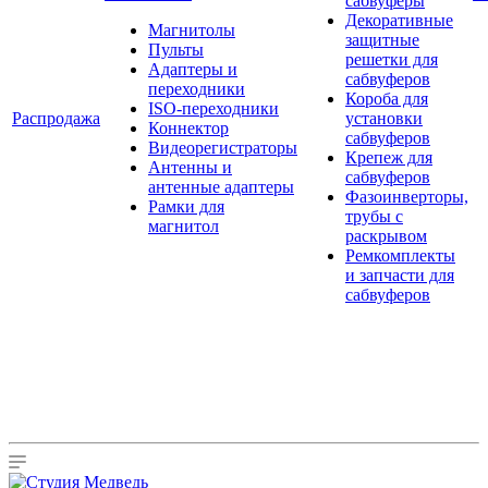
сабвуферы
Декоративные
Магнитолы
защитные
Пульты
решетки для
Адаптеры и
сабвуферов
переходники
Короба для
ISO-переходники
Распродажа
установки
Коннектор
сабвуферов
Видеорегистраторы
Крепеж для
Антенны и
сабвуферов
антенные адаптеры
Фазоинверторы,
Рамки для
трубы с
магнитол
раскрывом
Ремкомплекты
и запчасти для
сабвуферов