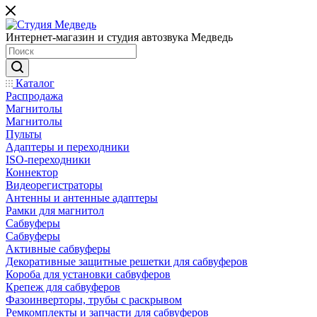
Интернет-магазин и студия автозвука Медведь
Каталог
Распродажа
Магнитолы
Магнитолы
Пульты
Адаптеры и переходники
ISO-переходники
Коннектор
Видеорегистраторы
Антенны и антенные адаптеры
Рамки для магнитол
Сабвуферы
Сабвуферы
Активные сабвуферы
Декоративные защитные решетки для сабвуферов
Короба для установки сабвуферов
Крепеж для сабвуферов
Фазоинверторы, трубы с раскрывом
Ремкомплекты и запчасти для сабвуферов