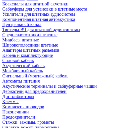
Коаксиалы для штатной акустики
Сабвуферы для установки в штатные места
Усилители для штатных аудиосистем
Компонентная штатная автоакустика
Центральный канал
Твитеры ВЧ для штатной аудиосистемы
Среднечастотники штатные
Мидбасы штатные
Широкополосники штатные
Адаптеры штатных разъемов
Кабель и комплектующие
Силовой кабель
Акустический кабель
Межблочный кабель
Сигнальный (монтажный) кабель
Автоматы питания
Акустические терминалы и сабвуферные чашки
Держатели для предохранителей
Дистрибьюторы
Клеммы
Комплекты проводов
Наконечники
Предохранители
Стяжки, зажимы, грометы
Оплетка, кожух, термоусадка