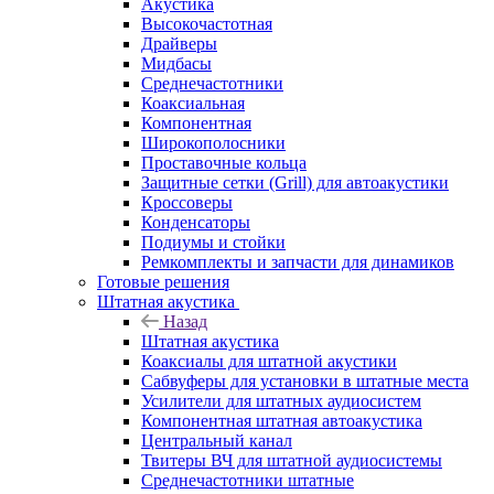
Акустика
Высокочастотная
Драйверы
Мидбасы
Среднечастотники
Коаксиальная
Компонентная
Широкополосники
Проставочные кольца
Защитные сетки (Grill) для автоакустики
Кроссоверы
Конденсаторы
Подиумы и стойки
Ремкомплекты и запчасти для динамиков
Готовые решения
Штатная акустика
Назад
Штатная акустика
Коаксиалы для штатной акустики
Сабвуферы для установки в штатные места
Усилители для штатных аудиосистем
Компонентная штатная автоакустика
Центральный канал
Твитеры ВЧ для штатной аудиосистемы
Среднечастотники штатные