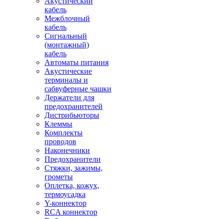
Акустический
кабель
Межблочный
кабель
Сигнальный
(монтажный)
кабель
Автоматы питания
Акустические
терминалы и
сабвуферные чашки
Держатели для
предохранителей
Дистрибьюторы
Клеммы
Комплекты
проводов
Наконечники
Предохранители
Стяжки, зажимы,
грометы
Оплетка, кожух,
термоусадка
Y-коннектор
RCA коннектор