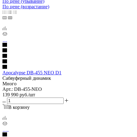
По цене (убывание)
По цене (возрастание)
Apocalypse DB-455 NEO D1
Сабвуферный динамик
Много
Арт.: DB-455-NEO
139 990
руб.
/шт
В корзину