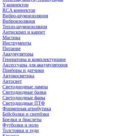
Y-коннектор
RCA коннектор
Вибро-шумоизоляция
Виброизоляция
Тепло-шумоизоляция
Антискрип и карпет
Мастика
Инструменты
Питание
Аккумуляторы
Генераторы и комплектующие
Аксессуары для аккумуляторов
Приборы и датчики
Автокосметика
Автосвет
Светодиодные лампы
Светодиодные балки
Светодиодные фары
Светодиодные ПТФ
Фирменная атрибутика
Бейсболки и снепбэки
Брелки и браслеты
Футболки и поло
Толстовки и худи
Кружки