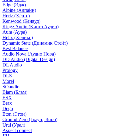
Edge (Эдж)
Alpine (Алпайн)
Hertz (Хёртс)
Kenwood (Кенвуд)
Kingz Audio (Кингз Аудио)
Aura (Аура)
Helix (Хеликс)
Dynamic State (Динамик Стейт)
Best Balance
Audio Nova (Аудио Нова)
DD Audio (Digital Design)
DL Audio
Prology
DLS
Morel
SOaudio
Blam (Блам)
ESX
Brax
Dego
Eton (Этон)
Ground Zero (Граунд Зиро)
Ural (Урал)
Aspect connect
JBL