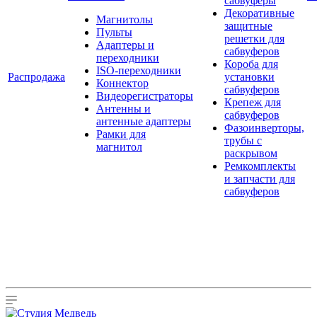
сабвуферы
Декоративные
Магнитолы
защитные
Пульты
решетки для
Адаптеры и
сабвуферов
переходники
Короба для
ISO-переходники
Распродажа
установки
Коннектор
сабвуферов
Видеорегистраторы
Крепеж для
Антенны и
сабвуферов
антенные адаптеры
Фазоинверторы,
Рамки для
трубы с
магнитол
раскрывом
Ремкомплекты
и запчасти для
сабвуферов