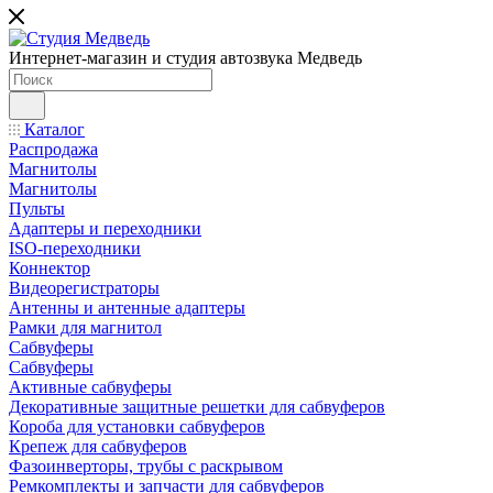
Интернет-магазин и студия автозвука Медведь
Каталог
Распродажа
Магнитолы
Магнитолы
Пульты
Адаптеры и переходники
ISO-переходники
Коннектор
Видеорегистраторы
Антенны и антенные адаптеры
Рамки для магнитол
Сабвуферы
Сабвуферы
Активные сабвуферы
Декоративные защитные решетки для сабвуферов
Короба для установки сабвуферов
Крепеж для сабвуферов
Фазоинверторы, трубы с раскрывом
Ремкомплекты и запчасти для сабвуферов