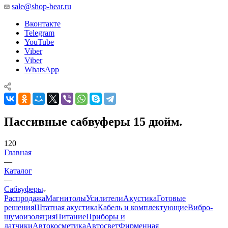
sale@shop-bear.ru
Вконтакте
Telegram
YouTube
Viber
Viber
WhatsApp
Пассивные сабвуферы 15 дюйм.
120
Главная
—
Каталог
—
Сабвуферы
Распродажа
Магнитолы
Усилители
Акустика
Готовые
решения
Штатная акустика
Кабель и комплектующие
Вибро-
шумоизоляция
Питание
Приборы и
датчики
Автокосметика
Автосвет
Фирменная