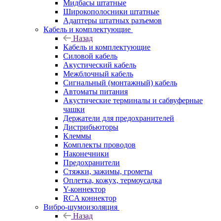
Мидбасы штатные
Широкополосники штатные
Адаптеры штатных разъемов
Кабель и комплектующие
Назад
Кабель и комплектующие
Силовой кабель
Акустический кабель
Межблочный кабель
Сигнальный (монтажный) кабель
Автоматы питания
Акустические терминалы и сабвуферные
чашки
Держатели для предохранителей
Дистрибьюторы
Клеммы
Комплекты проводов
Наконечники
Предохранители
Стяжки, зажимы, грометы
Оплетка, кожух, термоусадка
Y-коннектор
RCA коннектор
Вибро-шумоизоляция
Назад