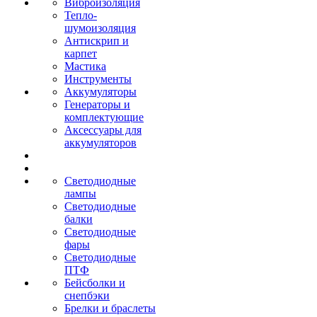
Виброизоляция
Тепло-
шумоизоляция
Антискрип и
карпет
Мастика
Инструменты
Аккумуляторы
Генераторы и
комплектующие
Аксессуары для
аккумуляторов
Светодиодные
лампы
Светодиодные
балки
Светодиодные
фары
Светодиодные
ПТФ
Бейсболки и
снепбэки
Брелки и браслеты