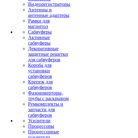
Видеорегистраторы
Антенны и
антенные адаптеры
Рамки для
магнитол
Сабвуферы
Активные
сабвуферы
Декоративные
защитные решетки
для сабвуферов
Короба для
установки
сабвуферов
Крепеж для
сабвуферов
Фазоинверторы,
трубы с раскрывом
Ремкомплекты и
запчасти для
сабвуферов
Усилители
Процессоры
Процессорные
усилители