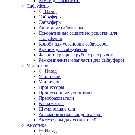
Рамки для магнитол
Сабвуферы
Назад
Сабвуферы
Сабвуферы
Активные сабвуферы
Декоративные защитные решетки для
сабвуферов
Короба для установки сабвуферов
Крепеж для сабвуферов
Фазоинверторы, трубы с раскрывом
Ремкомплекты и запчасти для сабвуферов
Усилители
Назад
Усилители
Усилители
Процессоры
Процессорные усилители
Преобразователи
Вольтметры
Шумоподавители
Автомобильные конденсаторы
Аксессуары для усилителей
Акустика
Назад