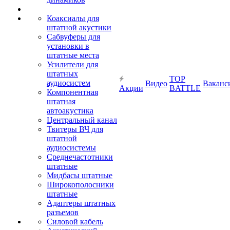
Коаксиалы для
штатной акустики
Сабвуферы для
установки в
штатные места
Усилители для
штатных
TOP
аудиосистем
Видео
Ваканс
Акции
BATTLE
Компонентная
штатная
автоакустика
Центральный канал
Твитеры ВЧ для
штатной
аудиосистемы
Среднечастотники
штатные
Мидбасы штатные
Широкополосники
штатные
Адаптеры штатных
разъемов
Силовой кабель