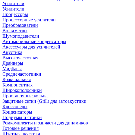
Усилители
Усилители
Процессоры
Процессорные усилители
Преобразователи
Вольтметры
Шумоподавители
Автомобильные конденсаторы
Аксессуары для усилителей
Акустика
Высокочастотная
Драйверы
Мидбасы
Среднечастотники
Коаксиальная
Компонентная
Широкополосники
Проставочные кольца
Защитные сетки (Grill) для автоакустики
Кроссоверы
Конденсаторы
Подиумы и стойки
Ремкомплекты и запчасти для динамиков
Готовые решения
Штатная акустика