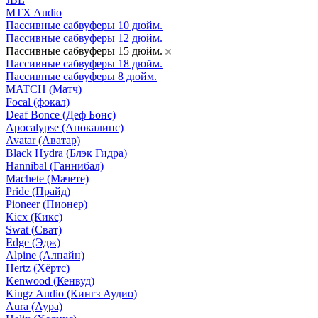
MTX Audio
Пассивные сабвуферы 10 дюйм.
Пассивные сабвуферы 12 дюйм.
Пассивные сабвуферы 15 дюйм.
Пассивные сабвуферы 18 дюйм.
Пассивные сабвуферы 8 дюйм.
MATCH (Матч)
Focal (фокал)
Deaf Bonce (Деф Бонс)
Apocalypse (Апокалипс)
Avatar (Аватар)
Black Hydra (Блэк Гидра)
Hannibal (Ганнибал)
Machete (Мачете)
Pride (Прайд)
Pioneer (Пионер)
Kicx (Кикс)
Swat (Сват)
Edge (Эдж)
Alpine (Алпайн)
Hertz (Хёртс)
Kenwood (Кенвуд)
Kingz Audio (Кингз Аудио)
Aura (Аура)