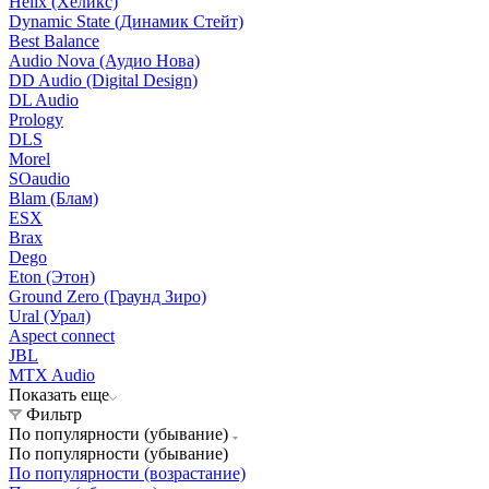
Helix (Хеликс)
Dynamic State (Динамик Стейт)
Best Balance
Audio Nova (Аудио Нова)
DD Audio (Digital Design)
DL Audio
Prology
DLS
Morel
SOaudio
Blam (Блам)
ESX
Brax
Dego
Eton (Этон)
Ground Zero (Граунд Зиро)
Ural (Урал)
Aspect connect
JBL
MTX Audio
Показать еще
Фильтр
По популярности (убывание)
По популярности (убывание)
По популярности (возрастание)