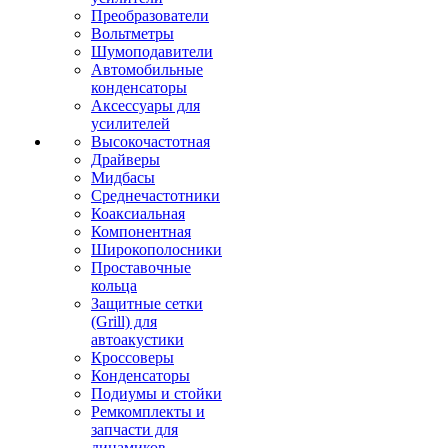
Преобразователи
Вольтметры
Шумоподавители
Автомобильные
конденсаторы
Аксессуары для
усилителей
Высокочастотная
Драйверы
Мидбасы
Среднечастотники
Коаксиальная
Компонентная
Широкополосники
Проставочные
кольца
Защитные сетки
(Grill) для
автоакустики
Кроссоверы
Конденсаторы
Подиумы и стойки
Ремкомплекты и
запчасти для
динамиков