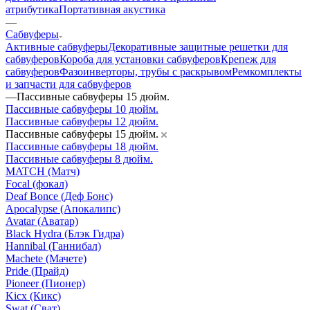
атрибутика
Портативная акустика
—
Сабвуферы
Активные сабвуферы
Декоративные защитные решетки для
сабвуферов
Короба для установки сабвуферов
Крепеж для
сабвуферов
Фазоинверторы, трубы с раскрывом
Ремкомплекты
и запчасти для сабвуферов
—
Пассивные сабвуферы 15 дюйм.
Пассивные сабвуферы 10 дюйм.
Пассивные сабвуферы 12 дюйм.
Пассивные сабвуферы 15 дюйм.
Пассивные сабвуферы 18 дюйм.
Пассивные сабвуферы 8 дюйм.
MATCH (Матч)
Focal (фокал)
Deaf Bonce (Деф Бонс)
Apocalypse (Апокалипс)
Avatar (Аватар)
Black Hydra (Блэк Гидра)
Hannibal (Ганнибал)
Machete (Мачете)
Pride (Прайд)
Pioneer (Пионер)
Kicx (Кикс)
Swat (Сват)