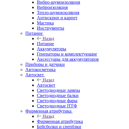
Вибро-шумоизоляция
Виброизоляция
Тепло-шумоизоляция
Антискрип и карпет
Мастика
Инструменты
Питание
Назад
Питание
Аккумуляторы
Генераторы и комплектующие
Аксессуары для аккумуляторов
Приборы и датчики
Автокосметика
Автосвет
Назад
Автосвет
Светодиодные лампы
Светодиодные балки
Светодиодные фары
Светодиодные ПТФ
Фирменная атрибутика
Назад
Фирменная атрибутика
Бейсболки и снепбэки