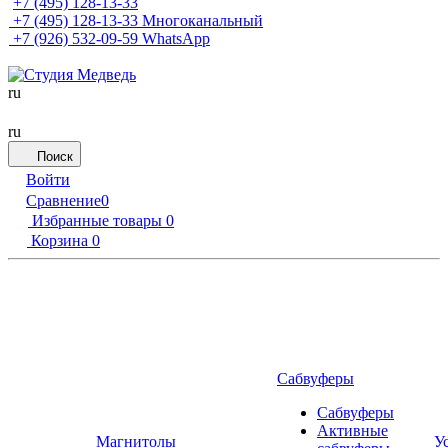
+7 (495) 128-13-33
+7 (495) 128-13-33
Многоканальный
+7 (926) 532-09-59
WhatsApp
ru
ru
Поиск
Войти
Сравнение
0
Избранные товары
0
Корзина
0
Сабвуферы
Сабвуферы
Активные
Магнитолы
У