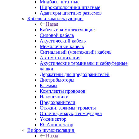
Мидбасы штатные
Широкополосники штатные
Адаптеры штатных разъемов
Кабель и комплектующие
Назад
Кабель и комплектующие
Силовой кабель
Акустический кабель
Межблочный кабель
Сигнальный (монтажный) кабель
Автоматы питания
Акустические терминалы и сабвуферные
чашки
Держатели для предохранителей
Дистрибьюторы
Клеммы
Комплекты проводов
Наконечники
Предохранители
Стяжки, зажимы, грометы
Оплетка, кожух, термоусадка
Y-коннектор
RCA коннектор
Вибро-шумоизоляция
Назад