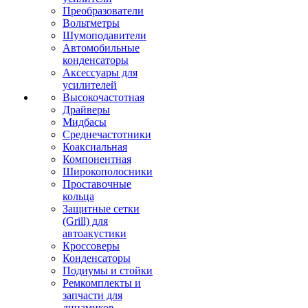
Преобразователи
Вольтметры
Шумоподавители
Автомобильные
конденсаторы
Аксессуары для
усилителей
Высокочастотная
Драйверы
Мидбасы
Среднечастотники
Коаксиальная
Компонентная
Широкополосники
Проставочные
кольца
Защитные сетки
(Grill) для
автоакустики
Кроссоверы
Конденсаторы
Подиумы и стойки
Ремкомплекты и
запчасти для
динамиков