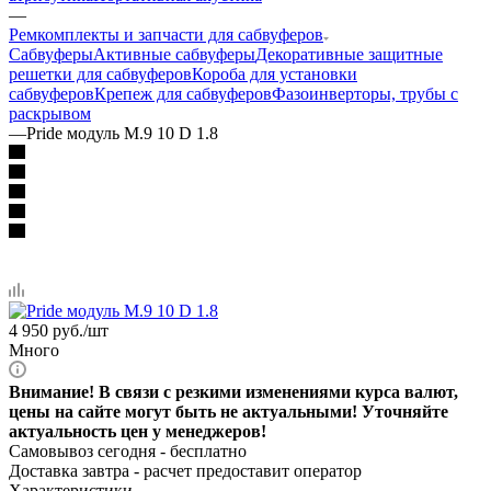
—
Ремкомплекты и запчасти для сабвуферов
Сабвуферы
Активные сабвуферы
Декоративные защитные
решетки для сабвуферов
Короба для установки
сабвуферов
Крепеж для сабвуферов
Фазоинверторы, трубы с
раскрывом
—
Pride модуль M.9 10 D 1.8
4 950
руб.
/шт
Много
Внимание! В связи с резкими изменениями курса валют,
цены на сайте могут быть не актуальными! Уточняйте
актуальность цен у менеджеров!
Самовывоз сегодня - бесплатно
Доставка завтра -
расчет предоставит оператор
Характеристики