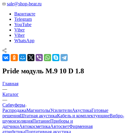
sale@shop-bear.ru
Вконтакте
Telegram
YouTube
Viber
Viber
WhatsApp
Pride модуль M.9 10 D 1.8
Главная
—
Каталог
—
Сабвуферы
Распродажа
Магнитолы
Усилители
Акустика
Готовые
решения
Штатная акустика
Кабель и комплектующие
Вибро-
шумоизоляция
Питание
Приборы и
датчики
Автокосметика
Автосвет
Фирменная
атрибутика
Портативная акустика