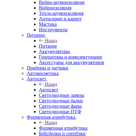
Вибро-шумоизоляция
Виброизоляция
Тепло-шумоизоляция
Антискрип и карпет
Мастика
Инструменты
Питание
Назад
Питание
Аккумуляторы
Генераторы и комплектующие
Аксессуары для аккумуляторов
Приборы и датчики
Автокосметика
Автосвет
Назад
Автосвет
Светодиодные лампы
Светодиодные балки
Светодиодные фары
Светодиодные ПТФ
Фирменная атрибутика
Назад
Фирменная атрибутика
Бейсболки и снепбэки