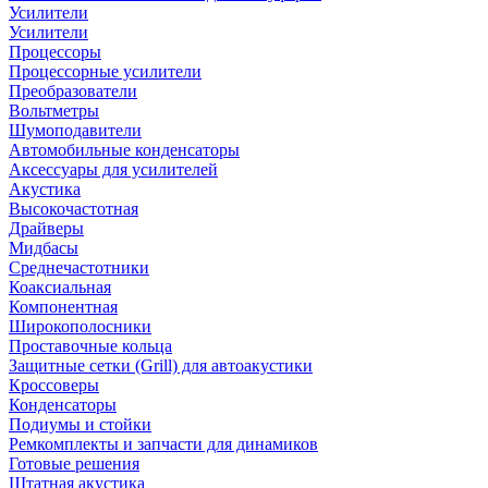
Усилители
Усилители
Процессоры
Процессорные усилители
Преобразователи
Вольтметры
Шумоподавители
Автомобильные конденсаторы
Аксессуары для усилителей
Акустика
Высокочастотная
Драйверы
Мидбасы
Среднечастотники
Коаксиальная
Компонентная
Широкополосники
Проставочные кольца
Защитные сетки (Grill) для автоакустики
Кроссоверы
Конденсаторы
Подиумы и стойки
Ремкомплекты и запчасти для динамиков
Готовые решения
Штатная акустика