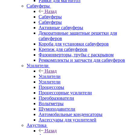
Рамки для магнитол
Сабвуферы
Назад
Сабвуферы
Сабвуферы
Активные сабвуферы
Декоративные защитные решетки для
сабвуферов
Короба для установки сабвуферов
Крепеж для сабвуферов
Фазоинверторы, трубы с раскрывом
Ремкомплекты и запчасти для сабвуферов
Усилители
Назад
Усилители
Усилители
Процессоры
Процессорные усилители
Преобразователи
Вольтметры
Шумоподавители
Автомобильные конденсаторы
Аксессуары для усилителей
Акустика
Назад