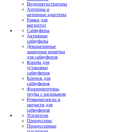
Видеорегистраторы
Антенны и
антенные адаптеры
Рамки для
магнитол
Сабвуферы
Активные
сабвуферы
Декоративные
защитные решетки
для сабвуферов
Короба для
установки
сабвуферов
Крепеж для
сабвуферов
Фазоинверторы,
трубы с раскрывом
Ремкомплекты и
запчасти для
сабвуферов
Усилители
Процессоры
Процессорные
усилители