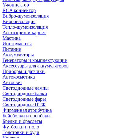
Y-коннектор
RCA коннектор
Вибро-шумоизоляция
Виброизоляция
Тепло-шумоизоляция
Антискрип и карпет
Мастика
Инструменты
Питание
Аккумуляторы
Генераторы и комплектующие
Аксессуары для аккумуляторов
Приборы и датчики
Автокосметика
Автосвет
Светодиодные лампы
Светодиодные балки
Светодиодные фары
Светодиодные ПТФ
Фирменная атрибутика
Бейсболки и снепбэки
Брелки и браслеты
Футболки и поло
Толстовки и худи
Кружки