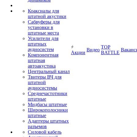
Коаксиалы для
штатной акустики
Сабвуферы для
установки в
штатные места
Усилители для
штатных
TOP
аудиосистем
Видео
Ваканс
Акции
BATTLE
Компонентная
штатная
автоакустика
Центральный канал
Твитеры ВЧ для
штатной
аудиосистемы
Среднечастотники
штатные
Мидбасы штатные
Широкополосники
штатные
Адаптеры штатных
разъемов
Силовой кабель