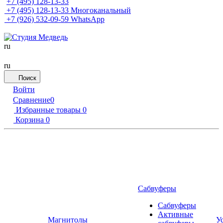
+7 (495) 128-13-33
+7 (495) 128-13-33
Многоканальный
+7 (926) 532-09-59
WhatsApp
ru
ru
Поиск
Войти
Сравнение
0
Избранные товары
0
Корзина
0
Сабвуферы
Сабвуферы
Активные
Магнитолы
У