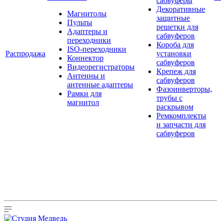
сабвуферы
Декоративные
Магнитолы
защитные
Пульты
решетки для
Адаптеры и
сабвуферов
переходники
Короба для
ISO-переходники
Распродажа
установки
Коннектор
сабвуферов
Видеорегистраторы
Крепеж для
Антенны и
сабвуферов
антенные адаптеры
Фазоинверторы,
Рамки для
трубы с
магнитол
раскрывом
Ремкомплекты
и запчасти для
сабвуферов