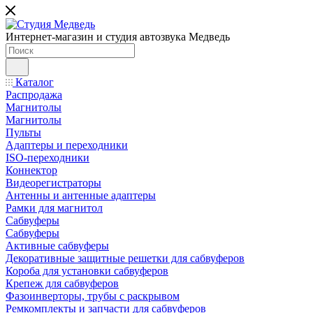
Интернет-магазин и студия автозвука Медведь
Каталог
Распродажа
Магнитолы
Магнитолы
Пульты
Адаптеры и переходники
ISO-переходники
Коннектор
Видеорегистраторы
Антенны и антенные адаптеры
Рамки для магнитол
Сабвуферы
Сабвуферы
Активные сабвуферы
Декоративные защитные решетки для сабвуферов
Короба для установки сабвуферов
Крепеж для сабвуферов
Фазоинверторы, трубы с раскрывом
Ремкомплекты и запчасти для сабвуферов