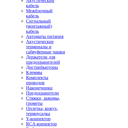
Акустический
кабель
Межблочный
кабель
Сигнальный
(монтажный)
кабель
Автоматы питания
Акустические
терминалы и
сабвуферные чашки
Держатели для
предохранителей
Дистрибьюторы
Клеммы
Комплекты
проводов
Наконечники
Предохранители
Стяжки, зажимы,
грометы
Оплетка, кожух,
термоусадка
Y-коннектор
RCA коннектор