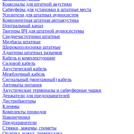
Коаксиалы для штатной акустики
Сабвуферы для установки в штатные места
Усилители для штатных аудиосистем
Компонентная штатная автоакустика
Центральный канал
Твитеры ВЧ для штатной аудиосистемы
Среднечастотники штатные
Мидбасы штатные
Широкополосники штатные
Адаптеры штатных разъемов
Кабель и комплектующие
Силовой кабель
Акустический кабель
Межблочный кабель
Сигнальный (монтажный) кабель
Автоматы питания
Акустические терминалы и сабвуферные чашки
Держатели для предохранителей
Дистрибьюторы
Клеммы
Комплекты проводов
Наконечники
Предохранители
Стяжки, зажимы, грометы
Оплетка, кожух, термоусадка