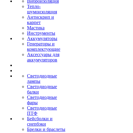
Виброизоляция
Тепло-
шумоизоляция
Антискрип и
карпет
Мастика
Инструменты
Аккумуляторы
Генераторы и
комплектующие
Аксессуары для
аккумуляторов
Светодиодные
лампы
Светодиодные
балки
Светодиодные
фары
Светодиодные
ПТФ
Бейсболки и
снепбэки
Брелки и браслеты