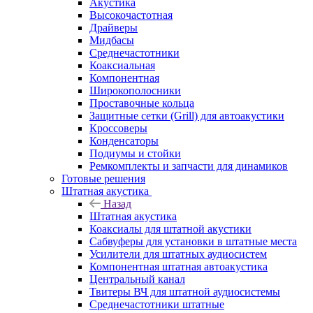
Акустика
Высокочастотная
Драйверы
Мидбасы
Среднечастотники
Коаксиальная
Компонентная
Широкополосники
Проставочные кольца
Защитные сетки (Grill) для автоакустики
Кроссоверы
Конденсаторы
Подиумы и стойки
Ремкомплекты и запчасти для динамиков
Готовые решения
Штатная акустика
Назад
Штатная акустика
Коаксиалы для штатной акустики
Сабвуферы для установки в штатные места
Усилители для штатных аудиосистем
Компонентная штатная автоакустика
Центральный канал
Твитеры ВЧ для штатной аудиосистемы
Среднечастотники штатные