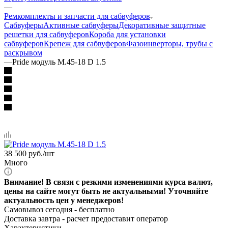
—
Ремкомплекты и запчасти для сабвуферов
Сабвуферы
Активные сабвуферы
Декоративные защитные
решетки для сабвуферов
Короба для установки
сабвуферов
Крепеж для сабвуферов
Фазоинверторы, трубы с
раскрывом
—
Pride модуль M.45-18 D 1.5
38 500
руб.
/шт
Много
Внимание! В связи с резкими изменениями курса валют,
цены на сайте могут быть не актуальными! Уточняйте
актуальность цен у менеджеров!
Самовывоз сегодня - бесплатно
Доставка завтра -
расчет предоставит оператор
Характеристики