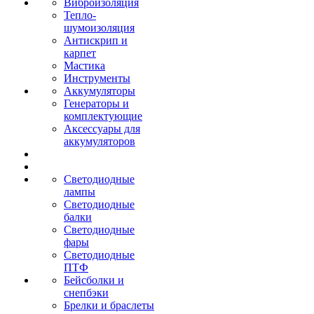
Виброизоляция
Тепло-
шумоизоляция
Антискрип и
карпет
Мастика
Инструменты
Аккумуляторы
Генераторы и
комплектующие
Аксессуары для
аккумуляторов
Светодиодные
лампы
Светодиодные
балки
Светодиодные
фары
Светодиодные
ПТФ
Бейсболки и
снепбэки
Брелки и браслеты