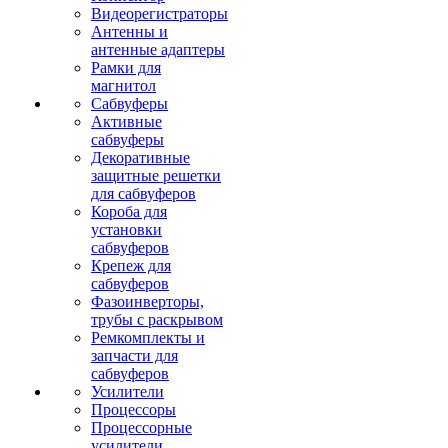
Видеорегистраторы
Антенны и
антенные адаптеры
Рамки для
магнитол
Сабвуферы
Активные
сабвуферы
Декоративные
защитные решетки
для сабвуферов
Короба для
установки
сабвуферов
Крепеж для
сабвуферов
Фазоинверторы,
трубы с раскрывом
Ремкомплекты и
запчасти для
сабвуферов
Усилители
Процессоры
Процессорные
усилители