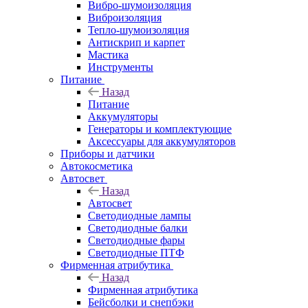
Вибро-шумоизоляция
Виброизоляция
Тепло-шумоизоляция
Антискрип и карпет
Мастика
Инструменты
Питание
Назад
Питание
Аккумуляторы
Генераторы и комплектующие
Аксессуары для аккумуляторов
Приборы и датчики
Автокосметика
Автосвет
Назад
Автосвет
Светодиодные лампы
Светодиодные балки
Светодиодные фары
Светодиодные ПТФ
Фирменная атрибутика
Назад
Фирменная атрибутика
Бейсболки и снепбэки