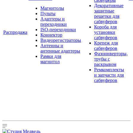
сабвуферы
Декоративные
Магнитолы
защитные
Пульты
решетки для
Адаптеры и
сабвуферов
переходники
Короба для
ISO-переходники
Распродажа
установки
Коннектор
сабвуферов
Видеорегистраторы
Крепеж для
Антенны и
сабвуферов
антенные адаптеры
Фазоинверторы,
Рамки для
трубы с
магнитол
раскрывом
Ремкомплекты
и запчасти для
сабвуферов