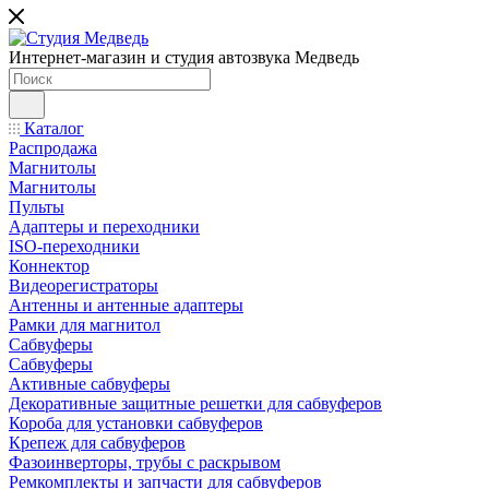
Интернет-магазин и студия автозвука Медведь
Каталог
Распродажа
Магнитолы
Магнитолы
Пульты
Адаптеры и переходники
ISO-переходники
Коннектор
Видеорегистраторы
Антенны и антенные адаптеры
Рамки для магнитол
Сабвуферы
Сабвуферы
Активные сабвуферы
Декоративные защитные решетки для сабвуферов
Короба для установки сабвуферов
Крепеж для сабвуферов
Фазоинверторы, трубы с раскрывом
Ремкомплекты и запчасти для сабвуферов