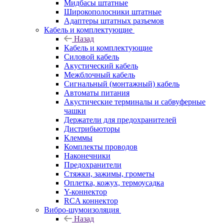
Мидбасы штатные
Широкополосники штатные
Адаптеры штатных разъемов
Кабель и комплектующие
Назад
Кабель и комплектующие
Силовой кабель
Акустический кабель
Межблочный кабель
Сигнальный (монтажный) кабель
Автоматы питания
Акустические терминалы и сабвуферные
чашки
Держатели для предохранителей
Дистрибьюторы
Клеммы
Комплекты проводов
Наконечники
Предохранители
Стяжки, зажимы, грометы
Оплетка, кожух, термоусадка
Y-коннектор
RCA коннектор
Вибро-шумоизоляция
Назад