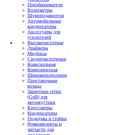
Преобразователи
Вольтметры
Шумоподавители
Автомобильные
конденсаторы
Аксессуары для
усилителей
Высокочастотная
Драйверы
Мидбасы
Среднечастотники
Коаксиальная
Компонентная
Широкополосники
Проставочные
кольца
Защитные сетки
(Grill) для
автоакустики
Кроссоверы
Конденсаторы
Подиумы и стойки
Ремкомплекты и
запчасти для
динамиков