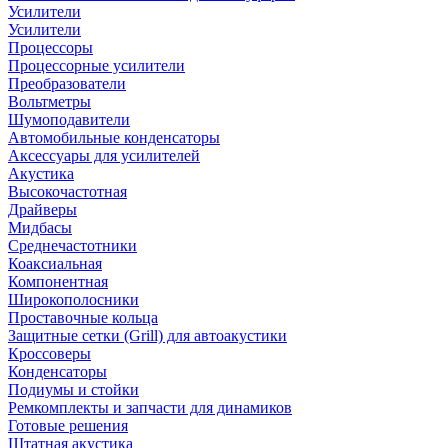
Усилители
Усилители
Процессоры
Процессорные усилители
Преобразователи
Вольтметры
Шумоподавители
Автомобильные конденсаторы
Аксессуары для усилителей
Акустика
Высокочастотная
Драйверы
Мидбасы
Среднечастотники
Коаксиальная
Компонентная
Широкополосники
Проставочные кольца
Защитные сетки (Grill) для автоакустики
Кроссоверы
Конденсаторы
Подиумы и стойки
Ремкомплекты и запчасти для динамиков
Готовые решения
Штатная акустика