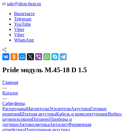
sale@shop-bear.ru
Вконтакте
Telegram
YouTube
Viber
Viber
WhatsApp
Pride модуль M.45-18 D 1.5
Главная
—
Каталог
—
Сабвуферы
Распродажа
Магнитолы
Усилители
Акустика
Готовые
решения
Штатная акустика
Кабель и комплектующие
Вибро-
шумоизоляция
Питание
Приборы и
датчики
Автокосметика
Автосвет
Фирменная
атрибутика
Портативная акустика