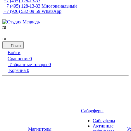
+7 (495) 128-13-33
+7 (495) 128-13-33
Многоканальный
+7 (926) 532-09-59
WhatsApp
ru
ru
Поиск
Войти
Сравнение
0
Избранные товары
0
Корзина
0
Сабвуферы
Сабвуферы
Активные
Магнитолы
У