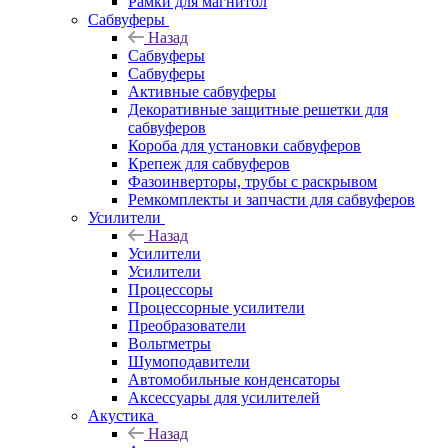
Рамки для магнитол
Сабвуферы
Назад
Сабвуферы
Сабвуферы
Активные сабвуферы
Декоративные защитные решетки для
сабвуферов
Короба для установки сабвуферов
Крепеж для сабвуферов
Фазоинверторы, трубы с раскрывом
Ремкомплекты и запчасти для сабвуферов
Усилители
Назад
Усилители
Усилители
Процессоры
Процессорные усилители
Преобразователи
Вольтметры
Шумоподавители
Автомобильные конденсаторы
Аксессуары для усилителей
Акустика
Назад