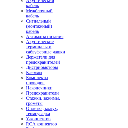
Акустический
кабель
Межблочный
кабель
Сигнальный
(монтажный)
кабель
Автоматы питания
Акустические
терминалы и
сабвуферные чашки
Держатели для
предохранителей
Дистрибьюторы
Клеммы
Комплекты
проводов
Наконечники
Предохранители
Стяжки, зажимы,
грометы
Оплетка, кожух,
термоусадка
Y-коннектор
RCA коннектор