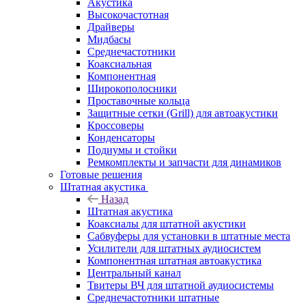
Акустика
Высокочастотная
Драйверы
Мидбасы
Среднечастотники
Коаксиальная
Компонентная
Широкополосники
Проставочные кольца
Защитные сетки (Grill) для автоакустики
Кроссоверы
Конденсаторы
Подиумы и стойки
Ремкомплекты и запчасти для динамиков
Готовые решения
Штатная акустика
Назад
Штатная акустика
Коаксиалы для штатной акустики
Сабвуферы для установки в штатные места
Усилители для штатных аудиосистем
Компонентная штатная автоакустика
Центральный канал
Твитеры ВЧ для штатной аудиосистемы
Среднечастотники штатные