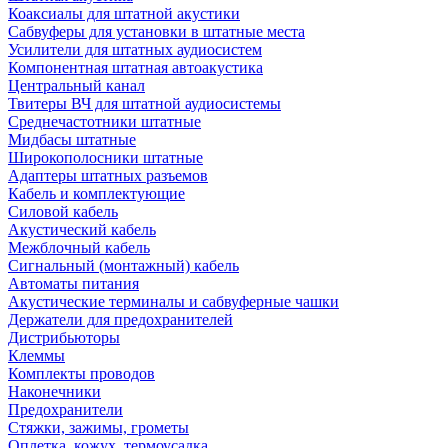
Коаксиалы для штатной акустики
Сабвуферы для установки в штатные места
Усилители для штатных аудиосистем
Компонентная штатная автоакустика
Центральный канал
Твитеры ВЧ для штатной аудиосистемы
Среднечастотники штатные
Мидбасы штатные
Широкополосники штатные
Адаптеры штатных разъемов
Кабель и комплектующие
Силовой кабель
Акустический кабель
Межблочный кабель
Сигнальный (монтажный) кабель
Автоматы питания
Акустические терминалы и сабвуферные чашки
Держатели для предохранителей
Дистрибьюторы
Клеммы
Комплекты проводов
Наконечники
Предохранители
Стяжки, зажимы, грометы
Оплетка, кожух, термоусадка