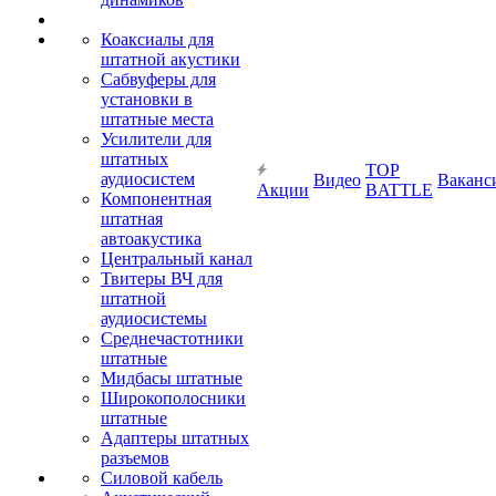
Коаксиалы для
штатной акустики
Сабвуферы для
установки в
штатные места
Усилители для
штатных
TOP
аудиосистем
Видео
Ваканс
Акции
BATTLE
Компонентная
штатная
автоакустика
Центральный канал
Твитеры ВЧ для
штатной
аудиосистемы
Среднечастотники
штатные
Мидбасы штатные
Широкополосники
штатные
Адаптеры штатных
разъемов
Силовой кабель