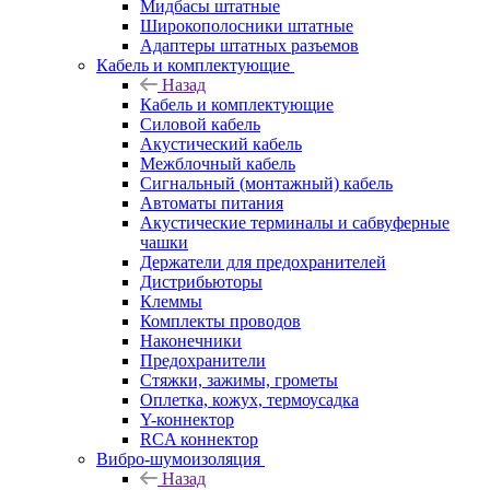
Мидбасы штатные
Широкополосники штатные
Адаптеры штатных разъемов
Кабель и комплектующие
Назад
Кабель и комплектующие
Силовой кабель
Акустический кабель
Межблочный кабель
Сигнальный (монтажный) кабель
Автоматы питания
Акустические терминалы и сабвуферные
чашки
Держатели для предохранителей
Дистрибьюторы
Клеммы
Комплекты проводов
Наконечники
Предохранители
Стяжки, зажимы, грометы
Оплетка, кожух, термоусадка
Y-коннектор
RCA коннектор
Вибро-шумоизоляция
Назад