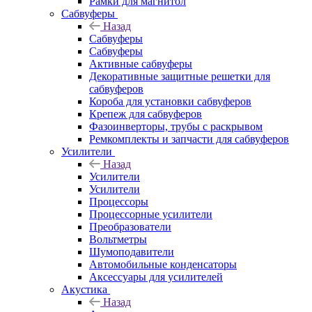
Рамки для магнитол
Сабвуферы
Назад
Сабвуферы
Сабвуферы
Активные сабвуферы
Декоративные защитные решетки для
сабвуферов
Короба для установки сабвуферов
Крепеж для сабвуферов
Фазоинверторы, трубы с раскрывом
Ремкомплекты и запчасти для сабвуферов
Усилители
Назад
Усилители
Усилители
Процессоры
Процессорные усилители
Преобразователи
Вольтметры
Шумоподавители
Автомобильные конденсаторы
Аксессуары для усилителей
Акустика
Назад