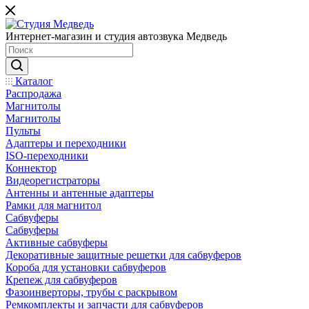
Интернет-магазин и студия автозвука Медведь
Каталог
Распродажа
Магнитолы
Магнитолы
Пульты
Адаптеры и переходники
ISO-переходники
Коннектор
Видеорегистраторы
Антенны и антенные адаптеры
Рамки для магнитол
Сабвуферы
Сабвуферы
Активные сабвуферы
Декоративные защитные решетки для сабвуферов
Короба для установки сабвуферов
Крепеж для сабвуферов
Фазоинверторы, трубы с раскрывом
Ремкомплекты и запчасти для сабвуферов