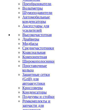
Преобразователи
Вольтметры
Шумоподавители
Автомобильные
конденсаторы
Аксессуары для
усилителей
Высокочастотная
Драйверы
Мидбасы
Среднечастотники
Коаксиальная
Компонентная
Широкополосники
Проставочные
кольца
Защитные сетки
(Grill) для
автоакустики
Кроссоверы
Конденсаторы
Подиумы и стойки
Ремкомплекты и
запчасти для
динамиков