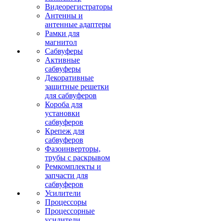
Видеорегистраторы
Антенны и
антенные адаптеры
Рамки для
магнитол
Сабвуферы
Активные
сабвуферы
Декоративные
защитные решетки
для сабвуферов
Короба для
установки
сабвуферов
Крепеж для
сабвуферов
Фазоинверторы,
трубы с раскрывом
Ремкомплекты и
запчасти для
сабвуферов
Усилители
Процессоры
Процессорные
усилители