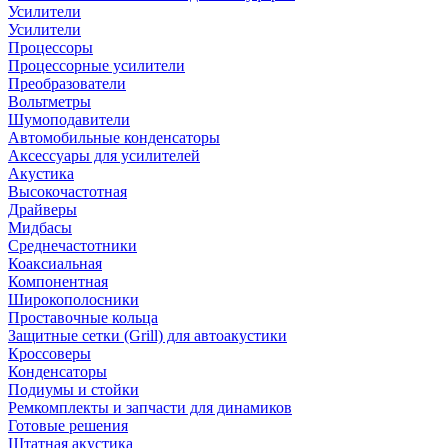
Усилители
Усилители
Процессоры
Процессорные усилители
Преобразователи
Вольтметры
Шумоподавители
Автомобильные конденсаторы
Аксессуары для усилителей
Акустика
Высокочастотная
Драйверы
Мидбасы
Среднечастотники
Коаксиальная
Компонентная
Широкополосники
Проставочные кольца
Защитные сетки (Grill) для автоакустики
Кроссоверы
Конденсаторы
Подиумы и стойки
Ремкомплекты и запчасти для динамиков
Готовые решения
Штатная акустика