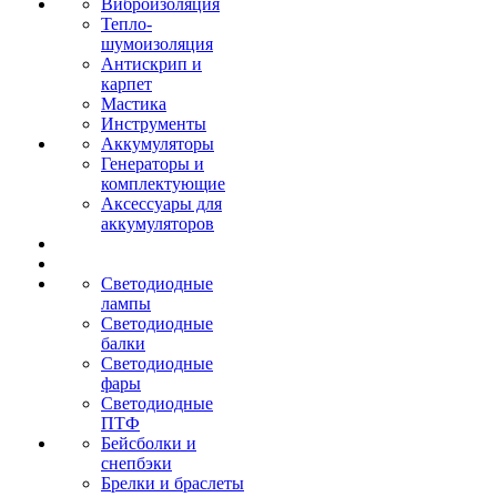
Виброизоляция
Тепло-
шумоизоляция
Антискрип и
карпет
Мастика
Инструменты
Аккумуляторы
Генераторы и
комплектующие
Аксессуары для
аккумуляторов
Светодиодные
лампы
Светодиодные
балки
Светодиодные
фары
Светодиодные
ПТФ
Бейсболки и
снепбэки
Брелки и браслеты