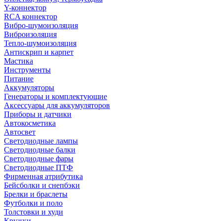
Y-коннектор
RCA коннектор
Вибро-шумоизоляция
Виброизоляция
Тепло-шумоизоляция
Антискрип и карпет
Мастика
Инструменты
Питание
Аккумуляторы
Генераторы и комплектующие
Аксессуары для аккумуляторов
Приборы и датчики
Автокосметика
Автосвет
Светодиодные лампы
Светодиодные балки
Светодиодные фары
Светодиодные ПТФ
Фирменная атрибутика
Бейсболки и снепбэки
Брелки и браслеты
Футболки и поло
Толстовки и худи
Кружки