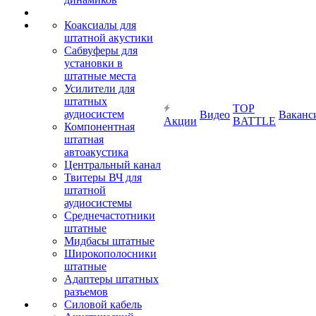
Коаксиалы для
штатной акустики
Сабвуферы для
установки в
штатные места
Усилители для
штатных
TOP
аудиосистем
Видео
Ваканс
Акции
BATTLE
Компонентная
штатная
автоакустика
Центральный канал
Твитеры ВЧ для
штатной
аудиосистемы
Среднечастотники
штатные
Мидбасы штатные
Широкополосники
штатные
Адаптеры штатных
разъемов
Силовой кабель