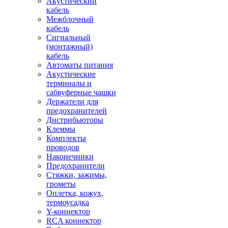
Акустический
кабель
Межблочный
кабель
Сигнальный
(монтажный)
кабель
Автоматы питания
Акустические
терминалы и
сабвуферные чашки
Держатели для
предохранителей
Дистрибьюторы
Клеммы
Комплекты
проводов
Наконечники
Предохранители
Стяжки, зажимы,
грометы
Оплетка, кожух,
термоусадка
Y-коннектор
RCA коннектор