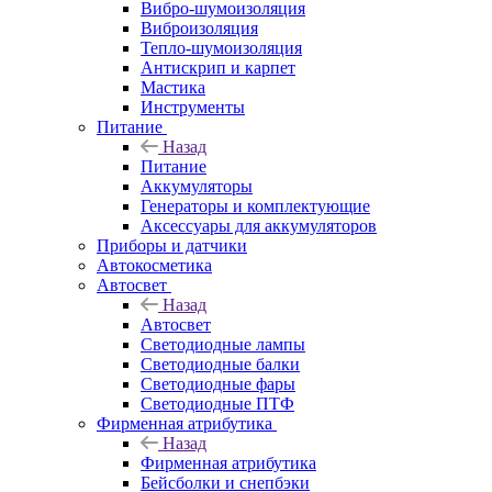
Вибро-шумоизоляция
Виброизоляция
Тепло-шумоизоляция
Антискрип и карпет
Мастика
Инструменты
Питание
Назад
Питание
Аккумуляторы
Генераторы и комплектующие
Аксессуары для аккумуляторов
Приборы и датчики
Автокосметика
Автосвет
Назад
Автосвет
Светодиодные лампы
Светодиодные балки
Светодиодные фары
Светодиодные ПТФ
Фирменная атрибутика
Назад
Фирменная атрибутика
Бейсболки и снепбэки