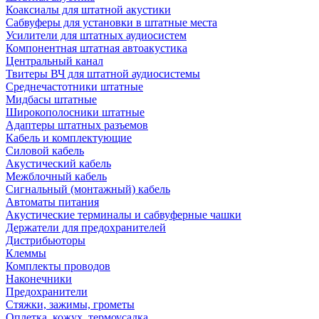
Коаксиалы для штатной акустики
Сабвуферы для установки в штатные места
Усилители для штатных аудиосистем
Компонентная штатная автоакустика
Центральный канал
Твитеры ВЧ для штатной аудиосистемы
Среднечастотники штатные
Мидбасы штатные
Широкополосники штатные
Адаптеры штатных разъемов
Кабель и комплектующие
Силовой кабель
Акустический кабель
Межблочный кабель
Сигнальный (монтажный) кабель
Автоматы питания
Акустические терминалы и сабвуферные чашки
Держатели для предохранителей
Дистрибьюторы
Клеммы
Комплекты проводов
Наконечники
Предохранители
Стяжки, зажимы, грометы
Оплетка, кожух, термоусадка