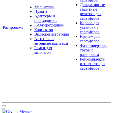
сабвуферы
Декоративные
Магнитолы
защитные
Пульты
решетки для
Адаптеры и
сабвуферов
переходники
Короба для
ISO-переходники
Распродажа
установки
Коннектор
сабвуферов
Видеорегистраторы
Крепеж для
Антенны и
сабвуферов
антенные адаптеры
Фазоинверторы,
Рамки для
трубы с
магнитол
раскрывом
Ремкомплекты
и запчасти для
сабвуферов