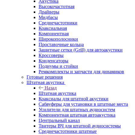
Акустика
Высокочастотная
Драйверы
Мидбасы
Среднечастотники
Коаксиальная
Компонентная
Широкополосники
Проставочные кольца
Защитные сетки (Grill) для автоакустики
Кроссоверы
Конденсаторы
Подиумы и стойки
Ремкомплекты и запчасти для динамиков
Готовые решения
Штатная акустика
Назад
Штатная акустика
Коаксиалы для штатной акустики
Сабвуферы для установки в штатные места
Усилители для штатных аудиосистем
Компонентная штатная автоакустика
Центральный канал
Твитеры ВЧ для штатной аудиосистемы
Среднечастотники штатные