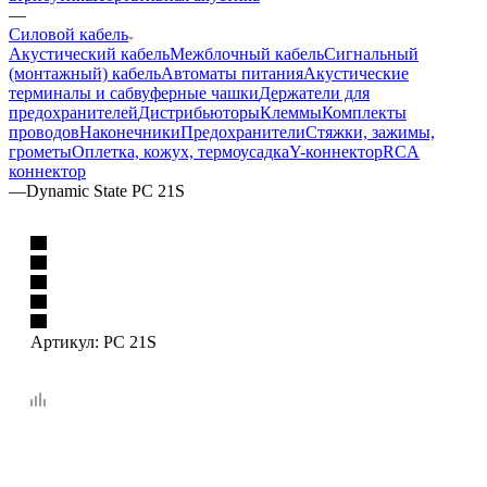
—
Силовой кабель
Акустический кабель
Межблочный кабель
Сигнальный
(монтажный) кабель
Автоматы питания
Акустические
терминалы и сабвуферные чашки
Держатели для
предохранителей
Дистрибьюторы
Клеммы
Комплекты
проводов
Наконечники
Предохранители
Стяжки, зажимы,
грометы
Оплетка, кожух, термоусадка
Y-коннектор
RCA
коннектор
—
Dynamic State PC 21S
Артикул:
PC 21S