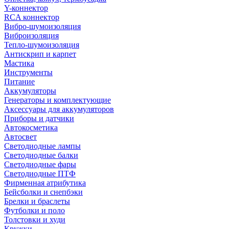
Y-коннектор
RCA коннектор
Вибро-шумоизоляция
Виброизоляция
Тепло-шумоизоляция
Антискрип и карпет
Мастика
Инструменты
Питание
Аккумуляторы
Генераторы и комплектующие
Аксессуары для аккумуляторов
Приборы и датчики
Автокосметика
Автосвет
Светодиодные лампы
Светодиодные балки
Светодиодные фары
Светодиодные ПТФ
Фирменная атрибутика
Бейсболки и снепбэки
Брелки и браслеты
Футболки и поло
Толстовки и худи
Кружки