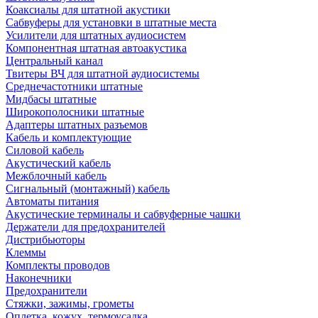
Коаксиалы для штатной акустики
Сабвуферы для установки в штатные места
Усилители для штатных аудиосистем
Компонентная штатная автоакустика
Центральный канал
Твитеры ВЧ для штатной аудиосистемы
Среднечастотники штатные
Мидбасы штатные
Широкополосники штатные
Адаптеры штатных разъемов
Кабель и комплектующие
Силовой кабель
Акустический кабель
Межблочный кабель
Сигнальный (монтажный) кабель
Автоматы питания
Акустические терминалы и сабвуферные чашки
Держатели для предохранителей
Дистрибьюторы
Клеммы
Комплекты проводов
Наконечники
Предохранители
Стяжки, зажимы, грометы
Оплетка, кожух, термоусадка