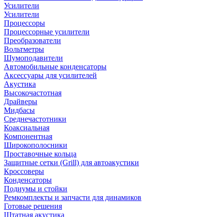
Усилители
Усилители
Процессоры
Процессорные усилители
Преобразователи
Вольтметры
Шумоподавители
Автомобильные конденсаторы
Аксессуары для усилителей
Акустика
Высокочастотная
Драйверы
Мидбасы
Среднечастотники
Коаксиальная
Компонентная
Широкополосники
Проставочные кольца
Защитные сетки (Grill) для автоакустики
Кроссоверы
Конденсаторы
Подиумы и стойки
Ремкомплекты и запчасти для динамиков
Готовые решения
Штатная акустика