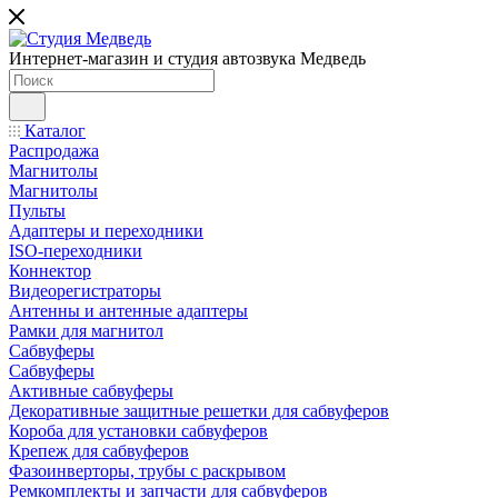
Интернет-магазин и студия автозвука Медведь
Каталог
Распродажа
Магнитолы
Магнитолы
Пульты
Адаптеры и переходники
ISO-переходники
Коннектор
Видеорегистраторы
Антенны и антенные адаптеры
Рамки для магнитол
Сабвуферы
Сабвуферы
Активные сабвуферы
Декоративные защитные решетки для сабвуферов
Короба для установки сабвуферов
Крепеж для сабвуферов
Фазоинверторы, трубы с раскрывом
Ремкомплекты и запчасти для сабвуферов