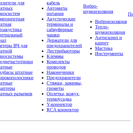
илители для
кабель
Вибро-
атных
Автоматы
шумоизоляция
диосистем
питания
П
мпонентная
Акустические
Виброизоляция
атная
терминалы и
Тепло-
тоакустика
сабвуферные
шумоизоляция
нтральный
чашки
Антискрип и
нал
Держатели для
карпет
итеры ВЧ для
предохранителей
Мастика
атной
Дистрибьюторы
Инструменты
диосистемы
Клеммы
еднечастотники
Комплекты
атные
проводов
дбасы штатные
Наконечники
рокополосники
Предохранители
атные
Стяжки, зажимы,
аптеры
грометы
атных разъемов
Оплетка, кожух,
термоусадка
Y-коннектор
RCA коннектор