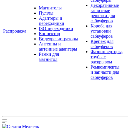
сабвуферы
Декоративные
Магнитолы
защитные
Пульты
решетки для
Адаптеры и
сабвуферов
переходники
Короба для
ISO-переходники
Распродажа
установки
Коннектор
сабвуферов
Видеорегистраторы
Крепеж для
Антенны и
сабвуферов
антенные адаптеры
Фазоинверторы,
Рамки для
трубы с
магнитол
раскрывом
Ремкомплекты
и запчасти для
сабвуферов