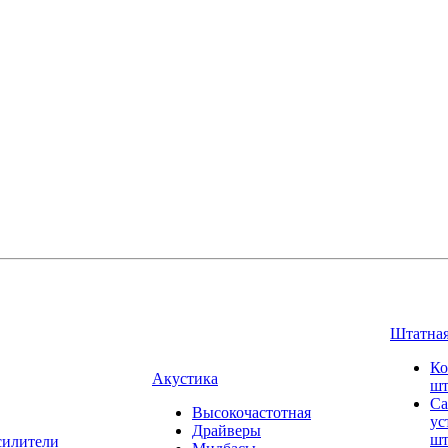
Штатная
Ко
Акустика
шт
Са
Высокочастотная
ус
Драйверы
шт
силители