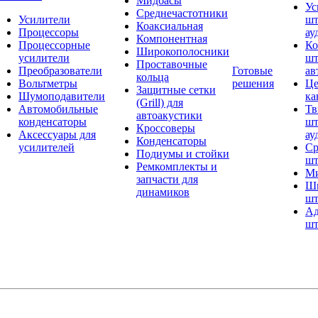
Мидбасы
Ус
Среднечастотники
Усилители
шт
Коаксиальная
Процессоры
ау
Компонентная
Процессорные
Ко
Широкополосники
усилители
шт
Проставочные
Преобразователи
Готовые
ав
кольца
Вольтметры
решения
Це
Защитные сетки
Шумоподавители
ка
(Grill) для
Автомобильные
Тв
автоакустики
конденсаторы
шт
Кроссоверы
Аксессуары для
ау
Конденсаторы
усилителей
Ср
Подиумы и стойки
шт
Ремкомплекты и
Ми
запчасти для
Ши
динамиков
шт
Ад
шт