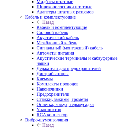
Мидбасы штатные
Широкополосники штатные
Адаптеры штатных разъемов
Кабель и комплектующие
Назад
Кабель и комплектующие
Силовой кабель
Акустический кабель
Межблочный кабель
Сигнальный (монтажный) кабель
Автоматы питания
Акустические терминалы и сабвуферные
чашки
Держатели для предохранителей
Дистрибьюторы
Клеммы
Комплекты проводов
Наконечники
Предохранители
Стяжки, зажимы, грометы
Оплетка, кожух, термоусадка
Y-коннектор
RCA коннектор
Вибро-шумоизоляция
Назад