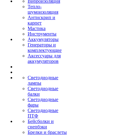
Виброизоляция
Тепло-
шумоизоляция
Антискрип и
карпет
Мастика
Инструменты
Аккумуляторы
Генераторы и
комплектующие
Аксессуары для
аккумуляторов
Светодиодные
лампы
Светодиодные
балки
Светодиодные
фары
Светодиодные
ПТФ
Бейсболки и
снепбэки
Брелки и браслеты