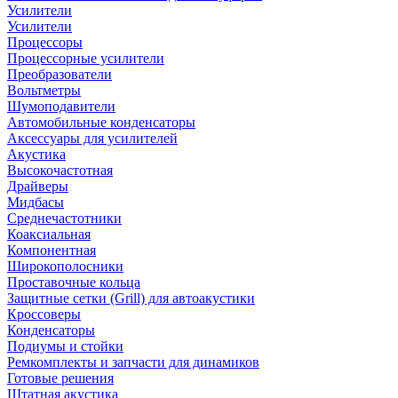
Усилители
Усилители
Процессоры
Процессорные усилители
Преобразователи
Вольтметры
Шумоподавители
Автомобильные конденсаторы
Аксессуары для усилителей
Акустика
Высокочастотная
Драйверы
Мидбасы
Среднечастотники
Коаксиальная
Компонентная
Широкополосники
Проставочные кольца
Защитные сетки (Grill) для автоакустики
Кроссоверы
Конденсаторы
Подиумы и стойки
Ремкомплекты и запчасти для динамиков
Готовые решения
Штатная акустика