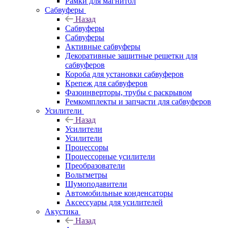
Рамки для магнитол
Сабвуферы
Назад
Сабвуферы
Сабвуферы
Активные сабвуферы
Декоративные защитные решетки для
сабвуферов
Короба для установки сабвуферов
Крепеж для сабвуферов
Фазоинверторы, трубы с раскрывом
Ремкомплекты и запчасти для сабвуферов
Усилители
Назад
Усилители
Усилители
Процессоры
Процессорные усилители
Преобразователи
Вольтметры
Шумоподавители
Автомобильные конденсаторы
Аксессуары для усилителей
Акустика
Назад