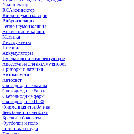
Y-коннектор
RCA коннектор
Вибро-шумоизоляция
Виброизоляция
Тепло-шумоизоляция
Антискрип и карпет
Мастика
Инструменты
Питание
Аккумуляторы
Генераторы и комплектующие
Аксессуары для аккумуляторов
Приборы и датчики
Автокосметика
Автосвет
Светодиодные лампы
Светодиодные балки
Светодиодные фары
Светодиодные ПТФ
Фирменная атрибутика
Бейсболки и снепбэки
Брелки и браслеты
Футболки и поло
Толстовки и худи
Кружки