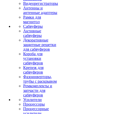
Видеорегистраторы
Антенны и
антенные адаптеры
Рамки для
магнитол
Сабвуферы
Активные
сабвуферы
Декоративные
защитные решетки
для сабвуферов
Короба для
установки
сабвуферов
Крепеж для
сабвуферов
Фазоинверторы,
трубы с раскрывом
Ремкомплекты и
запчасти для
сабвуферов
Усилители
Процессоры
Процессорные
усилители