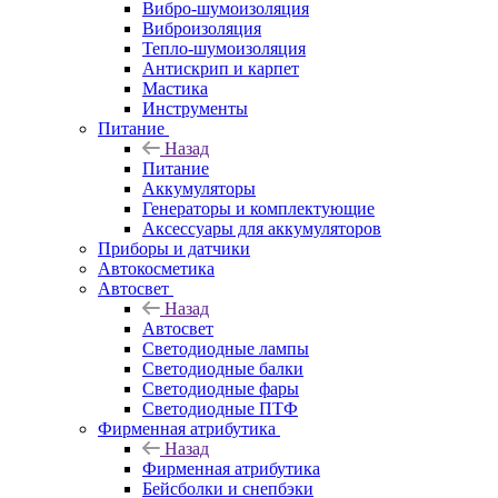
Вибро-шумоизоляция
Виброизоляция
Тепло-шумоизоляция
Антискрип и карпет
Мастика
Инструменты
Питание
Назад
Питание
Аккумуляторы
Генераторы и комплектующие
Аксессуары для аккумуляторов
Приборы и датчики
Автокосметика
Автосвет
Назад
Автосвет
Светодиодные лампы
Светодиодные балки
Светодиодные фары
Светодиодные ПТФ
Фирменная атрибутика
Назад
Фирменная атрибутика
Бейсболки и снепбэки