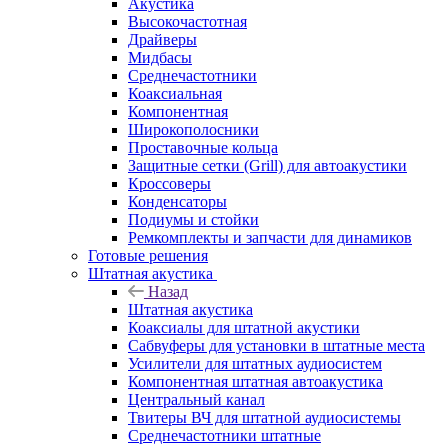
Акустика
Высокочастотная
Драйверы
Мидбасы
Среднечастотники
Коаксиальная
Компонентная
Широкополосники
Проставочные кольца
Защитные сетки (Grill) для автоакустики
Кроссоверы
Конденсаторы
Подиумы и стойки
Ремкомплекты и запчасти для динамиков
Готовые решения
Штатная акустика
Назад
Штатная акустика
Коаксиалы для штатной акустики
Сабвуферы для установки в штатные места
Усилители для штатных аудиосистем
Компонентная штатная автоакустика
Центральный канал
Твитеры ВЧ для штатной аудиосистемы
Среднечастотники штатные