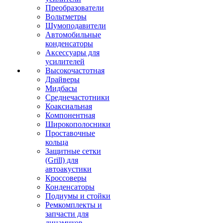
Преобразователи
Вольтметры
Шумоподавители
Автомобильные
конденсаторы
Аксессуары для
усилителей
Высокочастотная
Драйверы
Мидбасы
Среднечастотники
Коаксиальная
Компонентная
Широкополосники
Проставочные
кольца
Защитные сетки
(Grill) для
автоакустики
Кроссоверы
Конденсаторы
Подиумы и стойки
Ремкомплекты и
запчасти для
динамиков