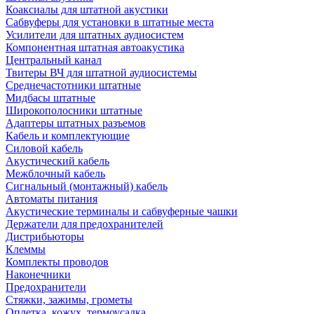
Коаксиалы для штатной акустики
Сабвуферы для установки в штатные места
Усилители для штатных аудиосистем
Компонентная штатная автоакустика
Центральный канал
Твитеры ВЧ для штатной аудиосистемы
Среднечастотники штатные
Мидбасы штатные
Широкополосники штатные
Адаптеры штатных разъемов
Кабель и комплектующие
Силовой кабель
Акустический кабель
Межблочный кабель
Сигнальный (монтажный) кабель
Автоматы питания
Акустические терминалы и сабвуферные чашки
Держатели для предохранителей
Дистрибьюторы
Клеммы
Комплекты проводов
Наконечники
Предохранители
Стяжки, зажимы, грометы
Оплетка, кожух, термоусадка