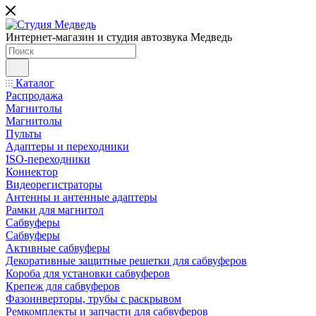
Интернет-магазин и студия автозвука Медведь
Каталог
Распродажа
Магнитолы
Магнитолы
Пульты
Адаптеры и переходники
ISO-переходники
Коннектор
Видеорегистраторы
Антенны и антенные адаптеры
Рамки для магнитол
Сабвуферы
Сабвуферы
Активные сабвуферы
Декоративные защитные решетки для сабвуферов
Короба для установки сабвуферов
Крепеж для сабвуферов
Фазоинверторы, трубы с раскрывом
Ремкомплекты и запчасти для сабвуферов