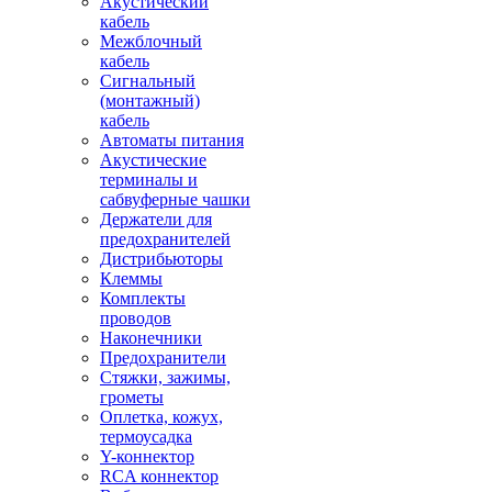
Акустический
кабель
Межблочный
кабель
Сигнальный
(монтажный)
кабель
Автоматы питания
Акустические
терминалы и
сабвуферные чашки
Держатели для
предохранителей
Дистрибьюторы
Клеммы
Комплекты
проводов
Наконечники
Предохранители
Стяжки, зажимы,
грометы
Оплетка, кожух,
термоусадка
Y-коннектор
RCA коннектор