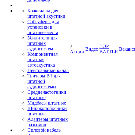
Коаксиалы для
штатной акустики
Сабвуферы для
установки в
штатные места
Усилители для
штатных
TOP
аудиосистем
Видео
Ваканс
Акции
BATTLE
Компонентная
штатная
автоакустика
Центральный канал
Твитеры ВЧ для
штатной
аудиосистемы
Среднечастотники
штатные
Мидбасы штатные
Широкополосники
штатные
Адаптеры штатных
разъемов
Силовой кабель