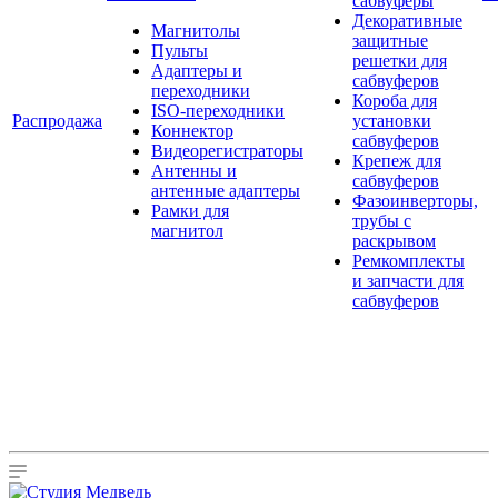
сабвуферы
Декоративные
Магнитолы
защитные
Пульты
решетки для
Адаптеры и
сабвуферов
переходники
Короба для
ISO-переходники
Распродажа
установки
Коннектор
сабвуферов
Видеорегистраторы
Крепеж для
Антенны и
сабвуферов
антенные адаптеры
Фазоинверторы,
Рамки для
трубы с
магнитол
раскрывом
Ремкомплекты
и запчасти для
сабвуферов