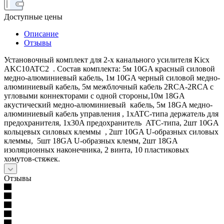
Доступные цены
Описание
Отзывы
Установочный комплект для 2-х канального усилителя Kicx
AKC10ATC2 . Состав комплекта: 5м 10GA красный силовой
медно-алюминиевый кабель, 1м 10GA черный силовой медно-
алюминиевый кабель, 5м межблочный кабель 2RCA-2RCA c
угловыми коннекторами с одной стороны,10м 18GA
акустический медно-алюминиевый кабель, 5м 18GA медно-
алюминиевый кабель управления , 1хATC-типа держатель для
предохранителя, 1х30A предохранитель ATC-типа, 2шт 10GA
кольцевых силовых клеммы , 2шт 10GA U-образных силовых
клеммы, 5шт 18GA U-образных клемм, 2шт 18GA
изоляционных наконечника, 2 винта, 10 пластиковых
хомутов-стяжек.
Отзывы