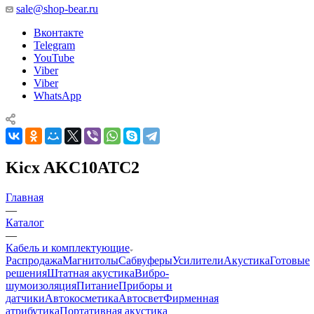
sale@shop-bear.ru
Вконтакте
Telegram
YouTube
Viber
Viber
WhatsApp
Kicx AKC10ATC2
Главная
—
Каталог
—
Кабель и комплектующие
Распродажа
Магнитолы
Сабвуферы
Усилители
Акустика
Готовые
решения
Штатная акустика
Вибро-
шумоизоляция
Питание
Приборы и
датчики
Автокосметика
Автосвет
Фирменная
атрибутика
Портативная акустика