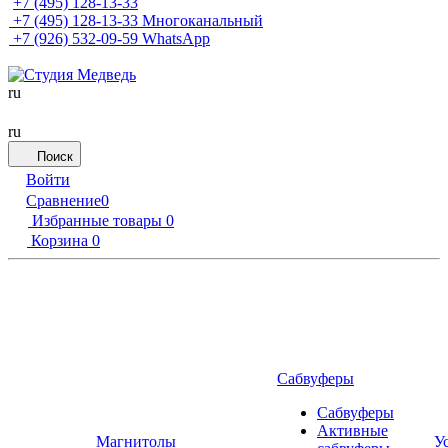
+7 (495) 128-13-33
+7 (495) 128-13-33
Многоканальный
+7 (926) 532-09-59
WhatsApp
ru
ru
Поиск
Войти
Сравнение
0
Избранные товары
0
Корзина
0
Сабвуферы
Сабвуферы
Активные
Магнитолы
У