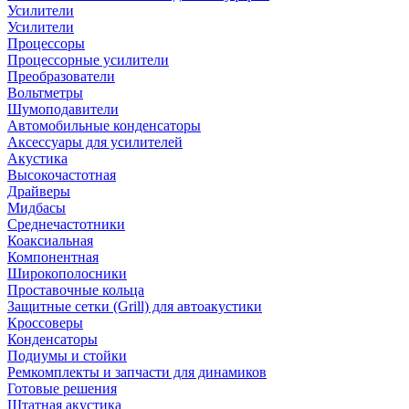
Усилители
Усилители
Процессоры
Процессорные усилители
Преобразователи
Вольтметры
Шумоподавители
Автомобильные конденсаторы
Аксессуары для усилителей
Акустика
Высокочастотная
Драйверы
Мидбасы
Среднечастотники
Коаксиальная
Компонентная
Широкополосники
Проставочные кольца
Защитные сетки (Grill) для автоакустики
Кроссоверы
Конденсаторы
Подиумы и стойки
Ремкомплекты и запчасти для динамиков
Готовые решения
Штатная акустика