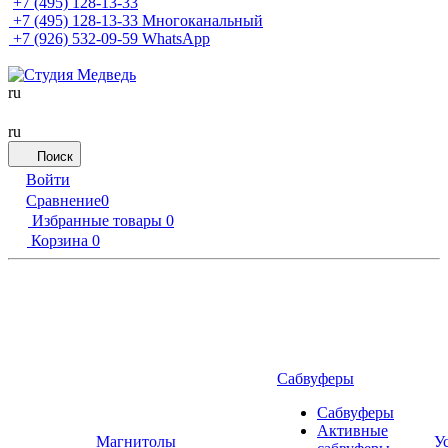
+7 (495) 128-13-33
+7 (495) 128-13-33
Многоканальный
+7 (926) 532-09-59
WhatsApp
ru
ru
Поиск
Войти
Сравнение
0
Избранные товары
0
Корзина
0
Сабвуферы
Сабвуферы
Активные
Магнитолы
У