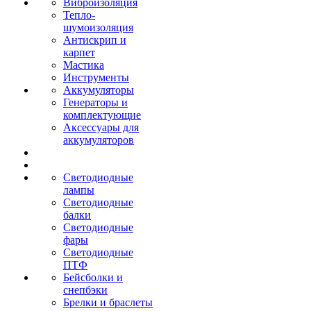
Виброизоляция
Тепло-
шумоизоляция
Антискрип и
карпет
Мастика
Инструменты
Аккумуляторы
Генераторы и
комплектующие
Аксессуары для
аккумуляторов
Светодиодные
лампы
Светодиодные
балки
Светодиодные
фары
Светодиодные
ПТФ
Бейсболки и
снепбэки
Брелки и браслеты