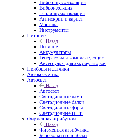
Вибро-шумоизоляция
Виброизоляция
Тепло-шумоизоляция
Антискрип и карпет
Мастика
Инструменты
Питание
Назад
Питание
Аккумуляторы
Генераторы и комплектующие
Аксессуары для аккумуляторов
Приборы и датчики
Автокосметика
Автосвет
Назад
Автосвет
Светодиодные лампы
Светодиодные балки
Светодиодные фары
Светодиодные ПТФ
Фирменная атрибутика
Назад
Фирменная атрибутика
Бейсболки и снепбэки