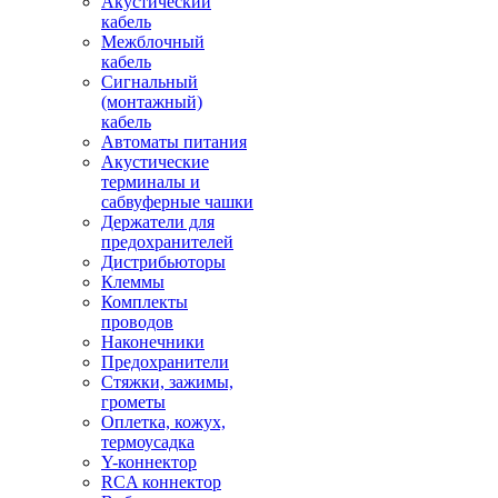
Акустический
кабель
Межблочный
кабель
Сигнальный
(монтажный)
кабель
Автоматы питания
Акустические
терминалы и
сабвуферные чашки
Держатели для
предохранителей
Дистрибьюторы
Клеммы
Комплекты
проводов
Наконечники
Предохранители
Стяжки, зажимы,
грометы
Оплетка, кожух,
термоусадка
Y-коннектор
RCA коннектор