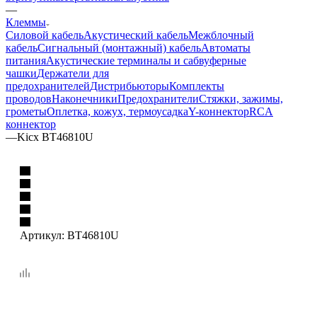
—
Клеммы
Силовой кабель
Акустический кабель
Межблочный
кабель
Сигнальный (монтажный) кабель
Автоматы
питания
Акустические терминалы и сабвуферные
чашки
Держатели для
предохранителей
Дистрибьюторы
Комплекты
проводов
Наконечники
Предохранители
Стяжки, зажимы,
грометы
Оплетка, кожух, термоусадка
Y-коннектор
RCA
коннектор
—
Kicx BT46810U
Артикул:
BT46810U