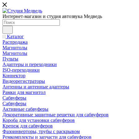
Интернет-магазин и студия автозвука Медведь
Каталог
Распродажа
Магнитолы
Магнитолы
Пульты
Адаптеры и переходники
ISO-переходники
Коннектор
Видеорегистраторы
Антенны и антенные адаптеры
Рамки для магнитол
Сабвуферы
Сабвуферы
Активные сабвуферы
Декоративные защитные решетки для сабвуферов
Короба для установки сабвуферов
Крепеж для сабвуферов
Фазоинверторы, трубы с раскрывом
Ремкомплекты и запчасти для сабвуферов