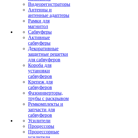
Видеорегистраторы
Антенны и
антенные адаптеры
Рамки для
магнитол
Сабвуферы
Активные
сабвуферы
Декоративные
защитные решетки
для сабвуферов
Короба для
установки
сабвуферов
Крепеж для
сабвуферов
Фазоинверторы,
трубы с раскрывом
Ремкомплекты и
запчасти для
сабвуферов
Усилители
Процессоры
Процессорные
усилители