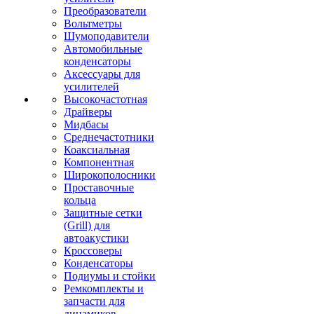
Преобразователи
Вольтметры
Шумоподавители
Автомобильные
конденсаторы
Аксессуары для
усилителей
Высокочастотная
Драйверы
Мидбасы
Среднечастотники
Коаксиальная
Компонентная
Широкополосники
Проставочные
кольца
Защитные сетки
(Grill) для
автоакустики
Кроссоверы
Конденсаторы
Подиумы и стойки
Ремкомплекты и
запчасти для
динамиков