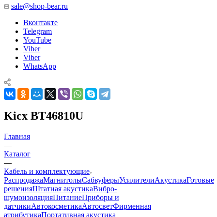
sale@shop-bear.ru
Вконтакте
Telegram
YouTube
Viber
Viber
WhatsApp
Kicx BT46810U
Главная
—
Каталог
—
Кабель и комплектующие
Распродажа
Магнитолы
Сабвуферы
Усилители
Акустика
Готовые
решения
Штатная акустика
Вибро-
шумоизоляция
Питание
Приборы и
датчики
Автокосметика
Автосвет
Фирменная
атрибутика
Портативная акустика