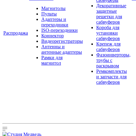
сабвуферы
Декоративные
Магнитолы
защитные
Пульты
решетки для
Адаптеры и
сабвуферов
переходники
Короба для
ISO-переходники
Распродажа
установки
Коннектор
сабвуферов
Видеорегистраторы
Крепеж для
Антенны и
сабвуферов
антенные адаптеры
Фазоинверторы,
Рамки для
трубы с
магнитол
раскрывом
Ремкомплекты
и запчасти для
сабвуферов