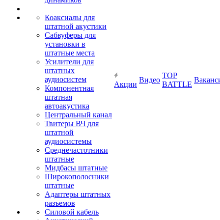
Коаксиалы для
штатной акустики
Сабвуферы для
установки в
штатные места
Усилители для
штатных
TOP
аудиосистем
Видео
Ваканс
Акции
BATTLE
Компонентная
штатная
автоакустика
Центральный канал
Твитеры ВЧ для
штатной
аудиосистемы
Среднечастотники
штатные
Мидбасы штатные
Широкополосники
штатные
Адаптеры штатных
разъемов
Силовой кабель