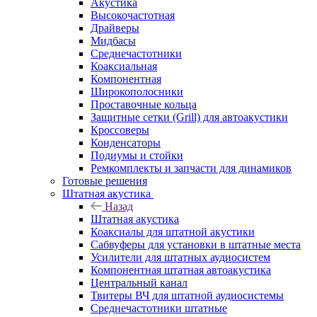
Акустика
Высокочастотная
Драйверы
Мидбасы
Среднечастотники
Коаксиальная
Компонентная
Широкополосники
Проставочные кольца
Защитные сетки (Grill) для автоакустики
Кроссоверы
Конденсаторы
Подиумы и стойки
Ремкомплекты и запчасти для динамиков
Готовые решения
Штатная акустика
Назад
Штатная акустика
Коаксиалы для штатной акустики
Сабвуферы для установки в штатные места
Усилители для штатных аудиосистем
Компонентная штатная автоакустика
Центральный канал
Твитеры ВЧ для штатной аудиосистемы
Среднечастотники штатные