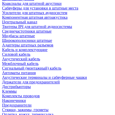
Коаксиалы для штатной акустики
Сабвуферы для установки в штатные места
Усилители для штатных аудиосистем
Компонентная штатная автоакустика
Центральный канал
Твитеры ВЧ для штатной аудиосистемы
Среднечастотники штатные
Мидбасы штатные
Широкополосники штатные
Адаптеры штатных разъемов
Кабель и комплектующие
Силовой кабель
Акустический кабель
Межблочный кабель
Сигнальный (монтажный) кабель
Автоматы питания
Акустические терминалы и сабвуферные чашки
Держатели для предохранителей
Дистрибьюторы
Клеммы
Комплекты проводов
Наконечники
Предохранители
Стяжки, зажимы, грометы
Оплетка, кожух, термоусадка