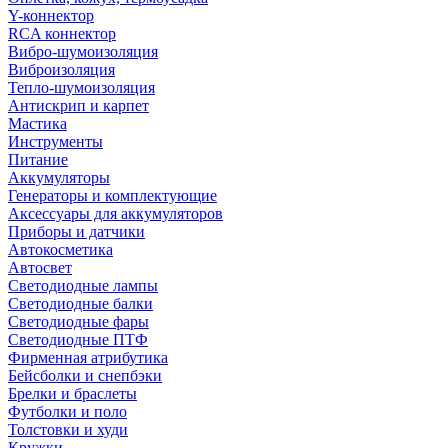
Y-коннектор
RCA коннектор
Вибро-шумоизоляция
Виброизоляция
Тепло-шумоизоляция
Антискрип и карпет
Мастика
Инструменты
Питание
Аккумуляторы
Генераторы и комплектующие
Аксессуары для аккумуляторов
Приборы и датчики
Автокосметика
Автосвет
Светодиодные лампы
Светодиодные балки
Светодиодные фары
Светодиодные ПТФ
Фирменная атрибутика
Бейсболки и снепбэки
Брелки и браслеты
Футболки и поло
Толстовки и худи
Кружки