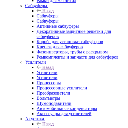
Рамки для магнитол
Сабвуферы
Назад
Сабвуферы
Сабвуферы
Активные сабвуферы
Декоративные защитные решетки для
сабвуферов
Короба для установки сабвуферов
Крепеж для сабвуферов
Фазоинверторы, трубы с раскрывом
Ремкомплекты и запчасти для сабвуферов
Усилители
Назад
Усилители
Усилители
Процессоры
Процессорные усилители
Преобразователи
Вольтметры
Шумоподавители
Автомобильные конденсаторы
Аксессуары для усилителей
Акустика
Назад