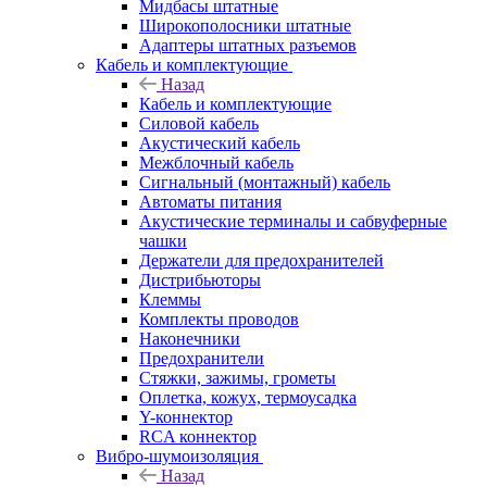
Мидбасы штатные
Широкополосники штатные
Адаптеры штатных разъемов
Кабель и комплектующие
Назад
Кабель и комплектующие
Силовой кабель
Акустический кабель
Межблочный кабель
Сигнальный (монтажный) кабель
Автоматы питания
Акустические терминалы и сабвуферные
чашки
Держатели для предохранителей
Дистрибьюторы
Клеммы
Комплекты проводов
Наконечники
Предохранители
Стяжки, зажимы, грометы
Оплетка, кожух, термоусадка
Y-коннектор
RCA коннектор
Вибро-шумоизоляция
Назад