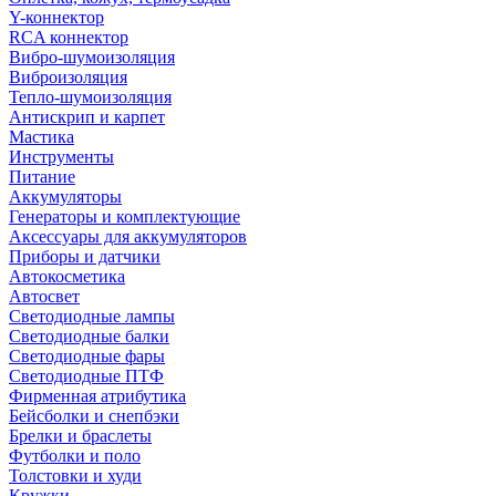
Y-коннектор
RCA коннектор
Вибро-шумоизоляция
Виброизоляция
Тепло-шумоизоляция
Антискрип и карпет
Мастика
Инструменты
Питание
Аккумуляторы
Генераторы и комплектующие
Аксессуары для аккумуляторов
Приборы и датчики
Автокосметика
Автосвет
Светодиодные лампы
Светодиодные балки
Светодиодные фары
Светодиодные ПТФ
Фирменная атрибутика
Бейсболки и снепбэки
Брелки и браслеты
Футболки и поло
Толстовки и худи
Кружки