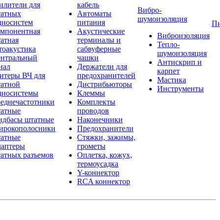
илители для
кабель
Вибро-
атных
Автоматы
шумоизоляция
диосистем
питания
П
мпонентная
Акустические
Виброизоляция
атная
терминалы и
Тепло-
тоакустика
сабвуферные
шумоизоляция
нтральный
чашки
Антискрип и
нал
Держатели для
карпет
итеры ВЧ для
предохранителей
Мастика
атной
Дистрибьюторы
Инструменты
диосистемы
Клеммы
еднечастотники
Комплекты
атные
проводов
дбасы штатные
Наконечники
рокополосники
Предохранители
атные
Стяжки, зажимы,
аптеры
грометы
атных разъемов
Оплетка, кожух,
термоусадка
Y-коннектор
RCA коннектор