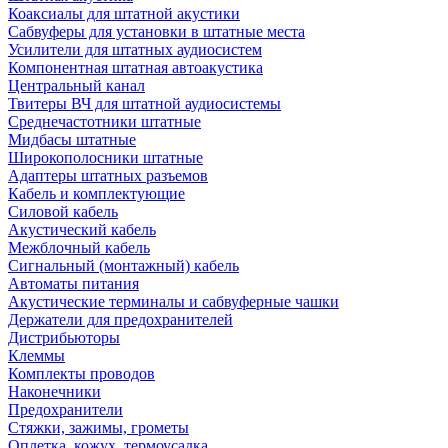
Коаксиалы для штатной акустики
Сабвуферы для установки в штатные места
Усилители для штатных аудиосистем
Компонентная штатная автоакустика
Центральный канал
Твитеры ВЧ для штатной аудиосистемы
Среднечастотники штатные
Мидбасы штатные
Широкополосники штатные
Адаптеры штатных разъемов
Кабель и комплектующие
Силовой кабель
Акустический кабель
Межблочный кабель
Сигнальный (монтажный) кабель
Автоматы питания
Акустические терминалы и сабвуферные чашки
Держатели для предохранителей
Дистрибьюторы
Клеммы
Комплекты проводов
Наконечники
Предохранители
Стяжки, зажимы, грометы
Оплетка, кожух, термоусадка