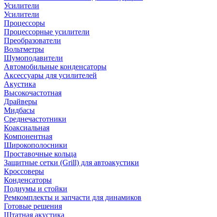
Усилители
Усилители
Процессоры
Процессорные усилители
Преобразователи
Вольтметры
Шумоподавители
Автомобильные конденсаторы
Аксессуары для усилителей
Акустика
Высокочастотная
Драйверы
Мидбасы
Среднечастотники
Коаксиальная
Компонентная
Широкополосники
Проставочные кольца
Защитные сетки (Grill) для автоакустики
Кроссоверы
Конденсаторы
Подиумы и стойки
Ремкомплекты и запчасти для динамиков
Готовые решения
Штатная акустика