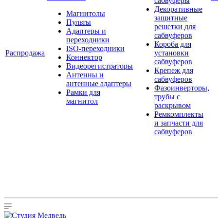
сабвуферы
Декоративные
Магнитолы
защитные
Пульты
решетки для
Адаптеры и
сабвуферов
переходники
Короба для
ISO-переходники
Распродажа
установки
Коннектор
сабвуферов
Видеорегистраторы
Крепеж для
Антенны и
сабвуферов
антенные адаптеры
Фазоинверторы,
Рамки для
трубы с
магнитол
раскрывом
Ремкомплекты
и запчасти для
сабвуферов