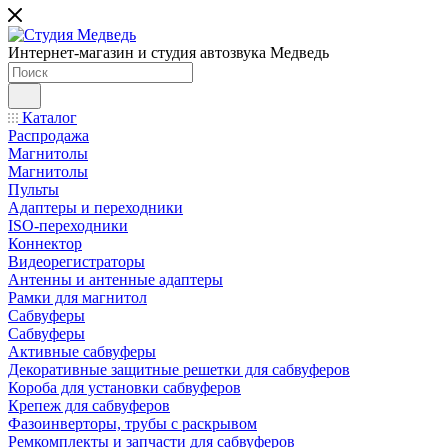
Интернет-магазин и студия автозвука Медведь
Каталог
Распродажа
Магнитолы
Магнитолы
Пульты
Адаптеры и переходники
ISO-переходники
Коннектор
Видеорегистраторы
Антенны и антенные адаптеры
Рамки для магнитол
Сабвуферы
Сабвуферы
Активные сабвуферы
Декоративные защитные решетки для сабвуферов
Короба для установки сабвуферов
Крепеж для сабвуферов
Фазоинверторы, трубы с раскрывом
Ремкомплекты и запчасти для сабвуферов