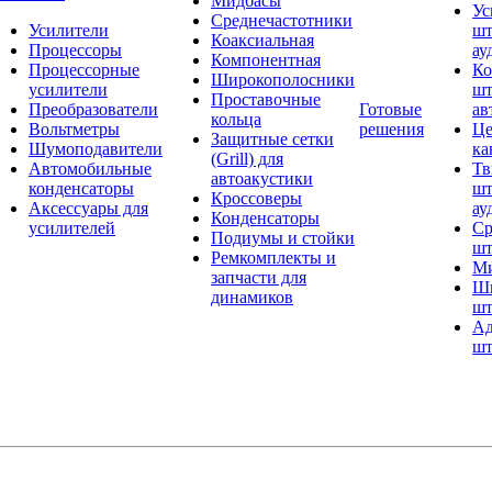
Мидбасы
Ус
Среднечастотники
Усилители
шт
Коаксиальная
Процессоры
ау
Компонентная
Процессорные
Ко
Широкополосники
усилители
шт
Проставочные
Преобразователи
Готовые
ав
кольца
Вольтметры
решения
Це
Защитные сетки
Шумоподавители
ка
(Grill) для
Автомобильные
Тв
автоакустики
конденсаторы
шт
Кроссоверы
Аксессуары для
ау
Конденсаторы
усилителей
Ср
Подиумы и стойки
шт
Ремкомплекты и
Ми
запчасти для
Ши
динамиков
шт
Ад
шт