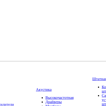
Штатная
Ко
Акустика
шт
Са
Высокочастотная
ус
Драйверы
шт
силители