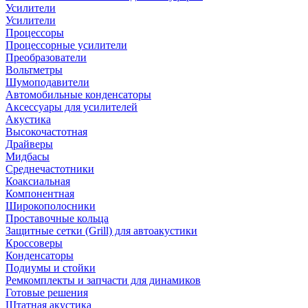
Усилители
Усилители
Процессоры
Процессорные усилители
Преобразователи
Вольтметры
Шумоподавители
Автомобильные конденсаторы
Аксессуары для усилителей
Акустика
Высокочастотная
Драйверы
Мидбасы
Среднечастотники
Коаксиальная
Компонентная
Широкополосники
Проставочные кольца
Защитные сетки (Grill) для автоакустики
Кроссоверы
Конденсаторы
Подиумы и стойки
Ремкомплекты и запчасти для динамиков
Готовые решения
Штатная акустика