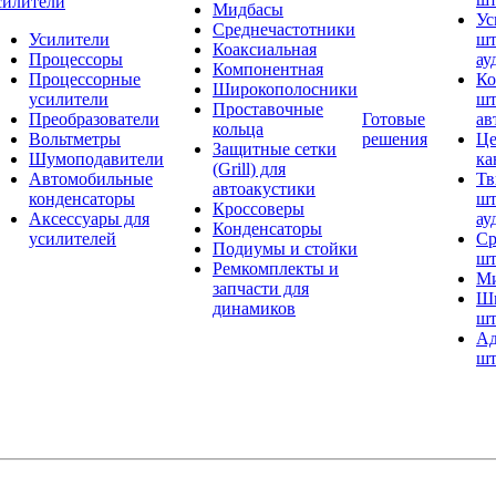
силители
Мидбасы
Ус
Среднечастотники
Усилители
шт
Коаксиальная
Процессоры
ау
Компонентная
Процессорные
Ко
Широкополосники
усилители
шт
Проставочные
Преобразователи
Готовые
ав
кольца
Вольтметры
решения
Це
Защитные сетки
Шумоподавители
ка
(Grill) для
Автомобильные
Тв
автоакустики
конденсаторы
шт
Кроссоверы
Аксессуары для
ау
Конденсаторы
усилителей
Ср
Подиумы и стойки
шт
Ремкомплекты и
Ми
запчасти для
Ши
динамиков
шт
Ад
шт