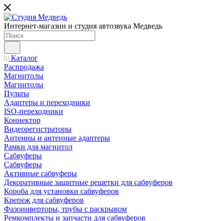
Интернет-магазин и студия автозвука Медведь
Каталог
Распродажа
Магнитолы
Магнитолы
Пульты
Адаптеры и переходники
ISO-переходники
Коннектор
Видеорегистраторы
Антенны и антенные адаптеры
Рамки для магнитол
Сабвуферы
Сабвуферы
Активные сабвуферы
Декоративные защитные решетки для сабвуферов
Короба для установки сабвуферов
Крепеж для сабвуферов
Фазоинверторы, трубы с раскрывом
Ремкомплекты и запчасти для сабвуферов