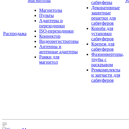
Магнитолы
У
сабвуферы
Декоративные
Магнитолы
защитные
Пульты
решетки для
Адаптеры и
сабвуферов
переходники
Короба для
ISO-переходники
Распродажа
установки
Коннектор
сабвуферов
Видеорегистраторы
Крепеж для
Антенны и
сабвуферов
антенные адаптеры
Фазоинверторы,
Рамки для
трубы с
магнитол
раскрывом
Ремкомплекты
и запчасти для
сабвуферов