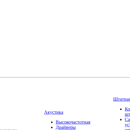
Штатная
Ко
Акустика
шт
Са
Высокочастотная
ус
Драйверы
шт