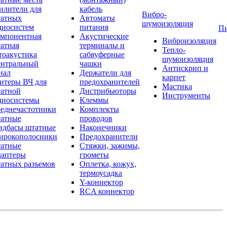
илители для
кабель
Вибро-
атных
Автоматы
шумоизоляция
диосистем
питания
П
мпонентная
Акустические
Виброизоляция
атная
терминалы и
Тепло-
тоакустика
сабвуферные
шумоизоляция
нтральный
чашки
Антискрип и
нал
Держатели для
карпет
итеры ВЧ для
предохранителей
Мастика
атной
Дистрибьюторы
Инструменты
диосистемы
Клеммы
еднечастотники
Комплекты
атные
проводов
дбасы штатные
Наконечники
рокополосники
Предохранители
атные
Стяжки, зажимы,
аптеры
грометы
атных разъемов
Оплетка, кожух,
термоусадка
Y-коннектор
RCA коннектор