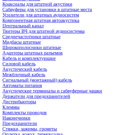
Коаксиалы для штатной акустики
Сабвуферы для установки в штатные места
Усилители для штатных аудиосистем
Компонентная штатная автоакустика
Центральный канал
Твитеры ВЧ для штатной аудиосистемы
Среднечастотники штатные
Мидбасы штатные
Широкополосники штатные
Адаптеры штатных разъемов
Кабель и комплектующие
Силовой кабель
Акустический кабель
Межблочный кабель
Сигнальный (монтажный) кабель
Автоматы питания
Акустические терминалы и сабвуферные чашки
Держатели для предохранителей
Дистрибьюторы
Клеммы
Комплекты проводов
Наконечники
Предохранители
Стяжки, зажимы, грометы
Оплетка, кожух, термоусадка