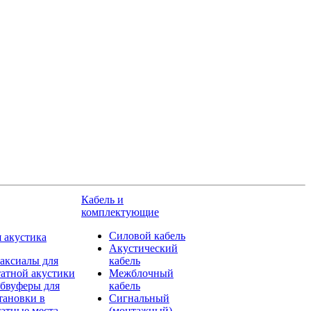
Кабель и
комплектующие
Силовой кабель
 акустика
Акустический
аксиалы для
кабель
атной акустики
Межблочный
бвуферы для
кабель
тановки в
Сигнальный
атные места
(монтажный)