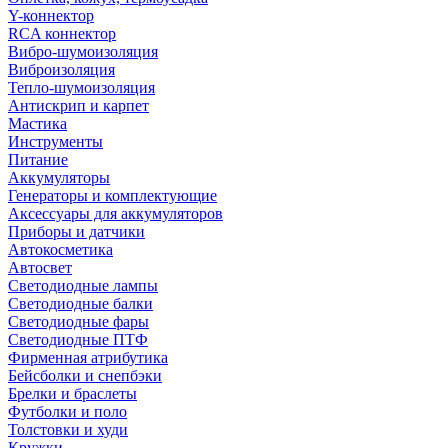
Y-коннектор
RCA коннектор
Вибро-шумоизоляция
Виброизоляция
Тепло-шумоизоляция
Антискрип и карпет
Мастика
Инструменты
Питание
Аккумуляторы
Генераторы и комплектующие
Аксессуары для аккумуляторов
Приборы и датчики
Автокосметика
Автосвет
Светодиодные лампы
Светодиодные балки
Светодиодные фары
Светодиодные ПТФ
Фирменная атрибутика
Бейсболки и снепбэки
Брелки и браслеты
Футболки и поло
Толстовки и худи
Кружки