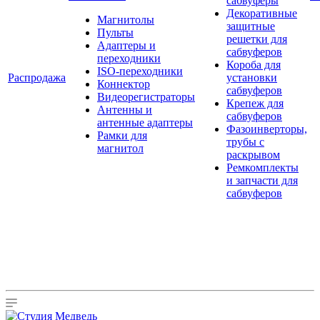
сабвуферы
Декоративные
Магнитолы
защитные
Пульты
решетки для
Адаптеры и
сабвуферов
переходники
Короба для
ISO-переходники
Распродажа
установки
Коннектор
сабвуферов
Видеорегистраторы
Крепеж для
Антенны и
сабвуферов
антенные адаптеры
Фазоинверторы,
Рамки для
трубы с
магнитол
раскрывом
Ремкомплекты
и запчасти для
сабвуферов