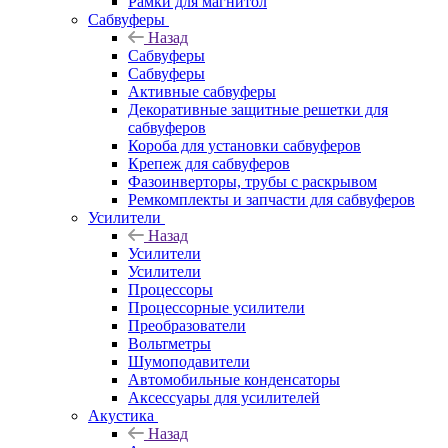
Рамки для магнитол
Сабвуферы
Назад
Сабвуферы
Сабвуферы
Активные сабвуферы
Декоративные защитные решетки для
сабвуферов
Короба для установки сабвуферов
Крепеж для сабвуферов
Фазоинверторы, трубы с раскрывом
Ремкомплекты и запчасти для сабвуферов
Усилители
Назад
Усилители
Усилители
Процессоры
Процессорные усилители
Преобразователи
Вольтметры
Шумоподавители
Автомобильные конденсаторы
Аксессуары для усилителей
Акустика
Назад