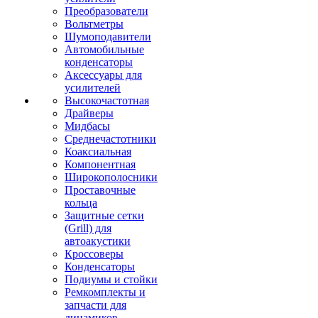
Преобразователи
Вольтметры
Шумоподавители
Автомобильные
конденсаторы
Аксессуары для
усилителей
Высокочастотная
Драйверы
Мидбасы
Среднечастотники
Коаксиальная
Компонентная
Широкополосники
Проставочные
кольца
Защитные сетки
(Grill) для
автоакустики
Кроссоверы
Конденсаторы
Подиумы и стойки
Ремкомплекты и
запчасти для
динамиков