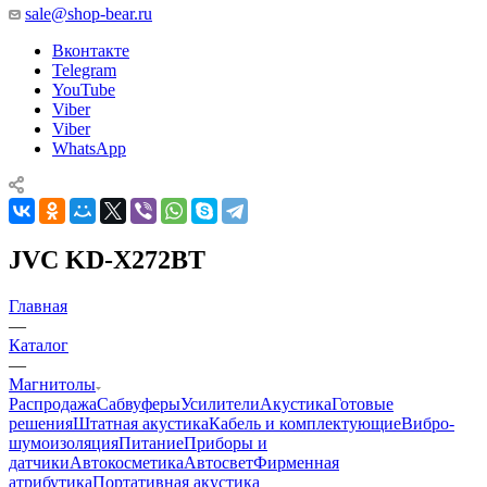
sale@shop-bear.ru
Вконтакте
Telegram
YouTube
Viber
Viber
WhatsApp
JVC KD-X272BT
Главная
—
Каталог
—
Магнитолы
Распродажа
Сабвуферы
Усилители
Акустика
Готовые
решения
Штатная акустика
Кабель и комплектующие
Вибро-
шумоизоляция
Питание
Приборы и
датчики
Автокосметика
Автосвет
Фирменная
атрибутика
Портативная акустика