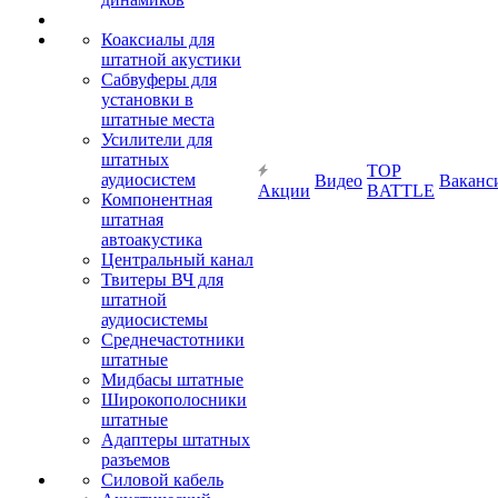
Коаксиалы для
штатной акустики
Сабвуферы для
установки в
штатные места
Усилители для
штатных
TOP
аудиосистем
Видео
Ваканс
Акции
BATTLE
Компонентная
штатная
автоакустика
Центральный канал
Твитеры ВЧ для
штатной
аудиосистемы
Среднечастотники
штатные
Мидбасы штатные
Широкополосники
штатные
Адаптеры штатных
разъемов
Силовой кабель