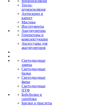
Виброизоляция
Тепло-
шумоизоляция
Антискрип и
карпет
Мастика
Инструменты
Аккумуляторы
Генераторы и
комплектующие
Аксессуары для
аккумуляторов
Светодиодные
лампы
Светодиодные
балки
Светодиодные
фары
Светодиодные
ПТФ
Бейсболки и
снепбэки
Брелки и браслеты