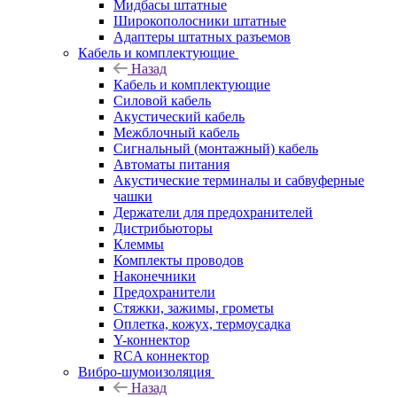
Мидбасы штатные
Широкополосники штатные
Адаптеры штатных разъемов
Кабель и комплектующие
Назад
Кабель и комплектующие
Силовой кабель
Акустический кабель
Межблочный кабель
Сигнальный (монтажный) кабель
Автоматы питания
Акустические терминалы и сабвуферные
чашки
Держатели для предохранителей
Дистрибьюторы
Клеммы
Комплекты проводов
Наконечники
Предохранители
Стяжки, зажимы, грометы
Оплетка, кожух, термоусадка
Y-коннектор
RCA коннектор
Вибро-шумоизоляция
Назад