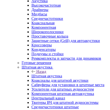
Акустика
Высокочастотная
Драйверы
Мидбасы
Среднечастотники
Коаксиальная
Компонентная
Широкополосники
Проставочные кольца
Защитные сетки (Grill) для автоакустики
Кроссоверы
Конденсаторы
Подиумы и стойки
Ремкомплекты и запчасти для динамиков
Готовые решения
Штатная акустика
Назад
Штатная акустика
Коаксиалы для штатной акустики
Сабвуферы для установки в штатные места
Усилители для штатных аудиосистем
Компонентная штатная автоакустика
Центральный канал
Твитеры ВЧ для штатной аудиосистемы
Среднечастотники штатные