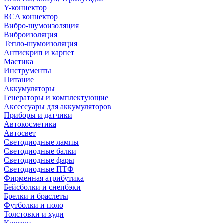
Y-коннектор
RCA коннектор
Вибро-шумоизоляция
Виброизоляция
Тепло-шумоизоляция
Антискрип и карпет
Мастика
Инструменты
Питание
Аккумуляторы
Генераторы и комплектующие
Аксессуары для аккумуляторов
Приборы и датчики
Автокосметика
Автосвет
Светодиодные лампы
Светодиодные балки
Светодиодные фары
Светодиодные ПТФ
Фирменная атрибутика
Бейсболки и снепбэки
Брелки и браслеты
Футболки и поло
Толстовки и худи
Кружки