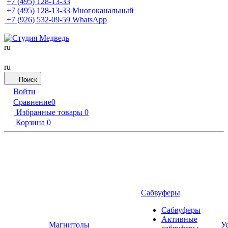
+7 (495) 128-13-33
+7 (495) 128-13-33
Многоканальный
+7 (926) 532-09-59
WhatsApp
ru
ru
Поиск
Войти
Сравнение
0
Избранные товары
0
Корзина
0
Сабвуферы
Сабвуферы
Активные
Магнитолы
У