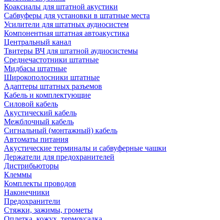
Коаксиалы для штатной акустики
Сабвуферы для установки в штатные места
Усилители для штатных аудиосистем
Компонентная штатная автоакустика
Центральный канал
Твитеры ВЧ для штатной аудиосистемы
Среднечастотники штатные
Мидбасы штатные
Широкополосники штатные
Адаптеры штатных разъемов
Кабель и комплектующие
Силовой кабель
Акустический кабель
Межблочный кабель
Сигнальный (монтажный) кабель
Автоматы питания
Акустические терминалы и сабвуферные чашки
Держатели для предохранителей
Дистрибьюторы
Клеммы
Комплекты проводов
Наконечники
Предохранители
Стяжки, зажимы, грометы
Оплетка, кожух, термоусадка