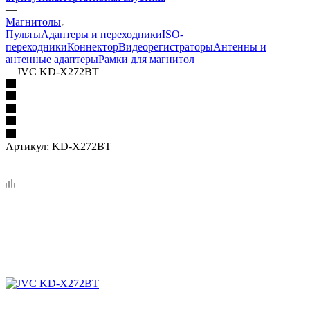
—
Магнитолы
Пульты
Адаптеры и переходники
ISO-
переходники
Коннектор
Видеорегистраторы
Антенны и
антенные адаптеры
Рамки для магнитол
—
JVC KD-X272BT
Артикул:
KD-X272BT