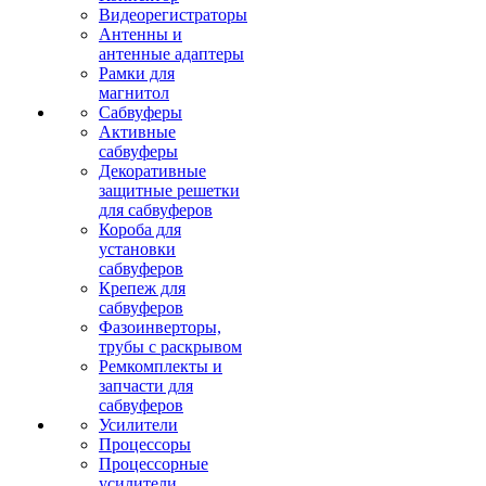
Видеорегистраторы
Антенны и
антенные адаптеры
Рамки для
магнитол
Сабвуферы
Активные
сабвуферы
Декоративные
защитные решетки
для сабвуферов
Короба для
установки
сабвуферов
Крепеж для
сабвуферов
Фазоинверторы,
трубы с раскрывом
Ремкомплекты и
запчасти для
сабвуферов
Усилители
Процессоры
Процессорные
усилители