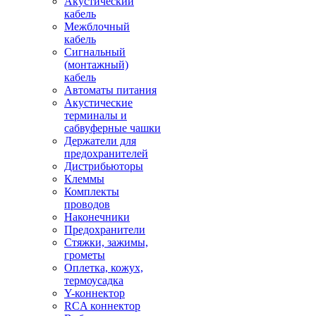
Акустический
кабель
Межблочный
кабель
Сигнальный
(монтажный)
кабель
Автоматы питания
Акустические
терминалы и
сабвуферные чашки
Держатели для
предохранителей
Дистрибьюторы
Клеммы
Комплекты
проводов
Наконечники
Предохранители
Стяжки, зажимы,
грометы
Оплетка, кожух,
термоусадка
Y-коннектор
RCA коннектор