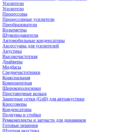
Усилители
Усилители
Процессоры
Процессорные усилители
Преобразователи
Вольтметры
Шумоподавители
Автомобильные конденсаторы
Аксессуары для усилителей
Акустика
Высокочастотная
Драйверы
Мидбасы
Среднечастотники
Коаксиальная
Компонентная
Широкополосники
Проставочные кольца
Защитные сетки (Grill) для автоакустики
Кроссоверы
Конденсаторы
Подиумы и стойки
Ремкомплекты и запчасти для динамиков
Готовые решения
Штатная акустика