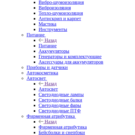
Вибро-шумоизоляция
Виброизоляция
Тепло-шумоизоляция
Антискрип и карпет
Мастика
Инструменты
Питание
Назад
Питание
Аккумуляторы
Генераторы и комплектующие
Аксессуары для аккумуляторов
Приборы и датчики
Автокосметика
Автосвет
Назад
Автосвет
Светодиодные лампы
Светодиодные балки
Светодиодные фары
Светодиодные ПТФ
Фирменная атрибутика
Назад
Фирменная атрибутика
Бейсболки и снепбэки