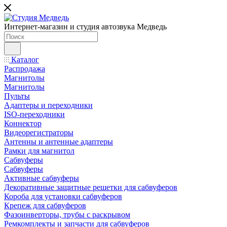
Интернет-магазин и студия автозвука Медведь
Каталог
Распродажа
Магнитолы
Магнитолы
Пульты
Адаптеры и переходники
ISO-переходники
Коннектор
Видеорегистраторы
Антенны и антенные адаптеры
Рамки для магнитол
Сабвуферы
Сабвуферы
Активные сабвуферы
Декоративные защитные решетки для сабвуферов
Короба для установки сабвуферов
Крепеж для сабвуферов
Фазоинверторы, трубы с раскрывом
Ремкомплекты и запчасти для сабвуферов