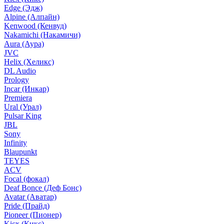
Edge (Эдж)
Alpine (Алпайн)
Kenwood (Кенвуд)
Nakamichi (Накамичи)
Aura (Аура)
JVC
Helix (Хеликс)
DL Audio
Prology
Incar (Инкар)
Premiera
Ural (Урал)
Pulsar King
JBL
Sony
Infinity
Blaupunkt
TEYES
ACV
Focal (фокал)
Deaf Bonce (Деф Бонс)
Avatar (Аватар)
Pride (Прайд)
Pioneer (Пионер)
Kicx (Кикс)