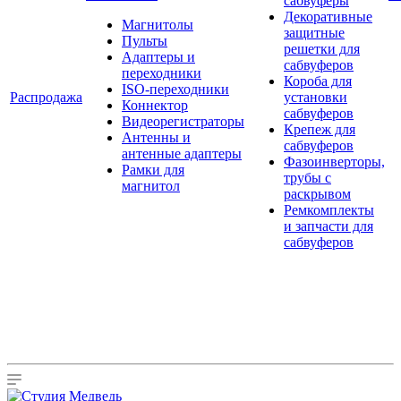
сабвуферы
Декоративные
Магнитолы
защитные
Пульты
решетки для
Адаптеры и
сабвуферов
переходники
Короба для
ISO-переходники
Распродажа
установки
Коннектор
сабвуферов
Видеорегистраторы
Крепеж для
Антенны и
сабвуферов
антенные адаптеры
Фазоинверторы,
Рамки для
трубы с
магнитол
раскрывом
Ремкомплекты
и запчасти для
сабвуферов