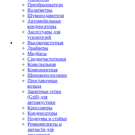
Преобразователи
Вольтметры
Шумоподавители
Автомобильные
конденсаторы
Аксессуары для
усилителей
Высокочастотная
Драйверы
Мидбасы
Среднечастотники
Коаксиальная
Компонентная
Широкополосники
Проставочные
кольца
Защитные сетки
(Grill) для
автоакустики
Кроссоверы
Конденсаторы
Подиумы и стойки
Ремкомплекты и
запчасти для
динамиков