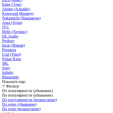
Edge (Эдж)
Alpine (Алпайн)
Kenwood (Кенвуд)
Nakamichi (Накамичи)
Aura (Аура)
JVC
Helix (Хеликс)
DL Audio
Prology
Incar (Инкар)
Premiera
Ural (Урал)
Pulsar King
JBL
Sony
Infinity
Blaupunkt
Показать еще
Фильтр
По популярности (убывание)
По популярности (убывание)
По популярности (возрастание)
По цене (убывание)
По цене (возрастание)