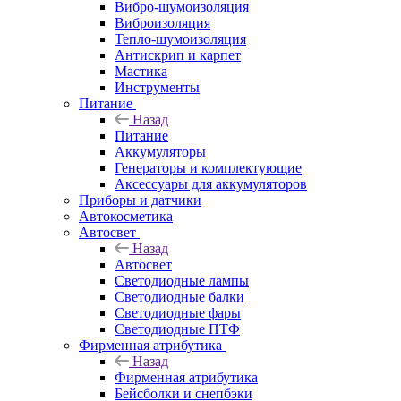
Вибро-шумоизоляция
Виброизоляция
Тепло-шумоизоляция
Антискрип и карпет
Мастика
Инструменты
Питание
Назад
Питание
Аккумуляторы
Генераторы и комплектующие
Аксессуары для аккумуляторов
Приборы и датчики
Автокосметика
Автосвет
Назад
Автосвет
Светодиодные лампы
Светодиодные балки
Светодиодные фары
Светодиодные ПТФ
Фирменная атрибутика
Назад
Фирменная атрибутика
Бейсболки и снепбэки