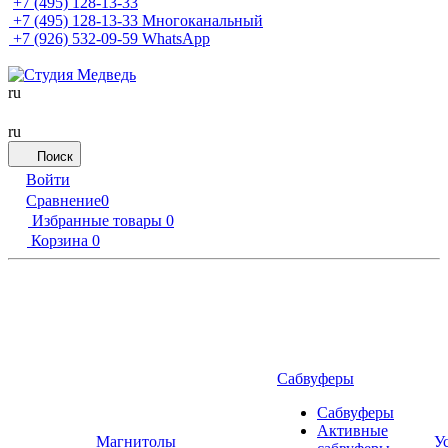
+7 (495) 128-13-33
+7 (495) 128-13-33
Многоканальный
+7 (926) 532-09-59
WhatsApp
ru
ru
Поиск
Войти
Сравнение
0
Избранные товары
0
Корзина
0
Сабвуферы
Сабвуферы
Активные
Магнитолы
У