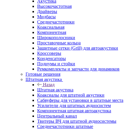
Акустика
Высокочастотная
Драйверы
Мидбасы
Среднечастотники
Коаксиальная
Компонентная
Широкополосники
Проставочные кольца
Защитные сетки (Grill) для автоакустики
Кроссоверы
Конденсаторы
Подиумы и стойки
Ремкомплекты и запчасти для динамиков
Готовые решения
Штатная акустика
Назад
Штатная акустика
Коаксиалы для штатной акустики
Сабвуферы для установки в штатные места
Усилители для штатных аудиосистем
Компонентная штатная автоакустика
Центральный канал
Твитеры ВЧ для штатной аудиосистемы
Среднечастотники штатные