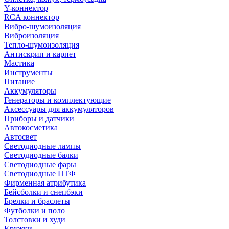
Y-коннектор
RCA коннектор
Вибро-шумоизоляция
Виброизоляция
Тепло-шумоизоляция
Антискрип и карпет
Мастика
Инструменты
Питание
Аккумуляторы
Генераторы и комплектующие
Аксессуары для аккумуляторов
Приборы и датчики
Автокосметика
Автосвет
Светодиодные лампы
Светодиодные балки
Светодиодные фары
Светодиодные ПТФ
Фирменная атрибутика
Бейсболки и снепбэки
Брелки и браслеты
Футболки и поло
Толстовки и худи
Кружки