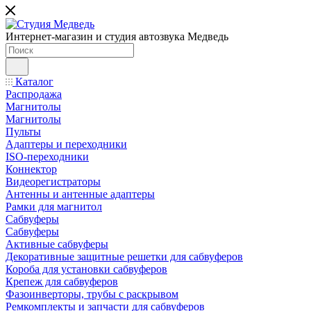
Интернет-магазин и студия автозвука Медведь
Каталог
Распродажа
Магнитолы
Магнитолы
Пульты
Адаптеры и переходники
ISO-переходники
Коннектор
Видеорегистраторы
Антенны и антенные адаптеры
Рамки для магнитол
Сабвуферы
Сабвуферы
Активные сабвуферы
Декоративные защитные решетки для сабвуферов
Короба для установки сабвуферов
Крепеж для сабвуферов
Фазоинверторы, трубы с раскрывом
Ремкомплекты и запчасти для сабвуферов