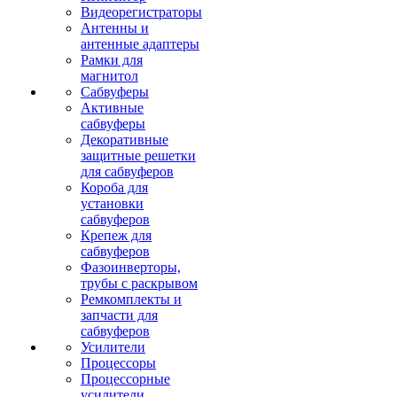
Видеорегистраторы
Антенны и
антенные адаптеры
Рамки для
магнитол
Сабвуферы
Активные
сабвуферы
Декоративные
защитные решетки
для сабвуферов
Короба для
установки
сабвуферов
Крепеж для
сабвуферов
Фазоинверторы,
трубы с раскрывом
Ремкомплекты и
запчасти для
сабвуферов
Усилители
Процессоры
Процессорные
усилители