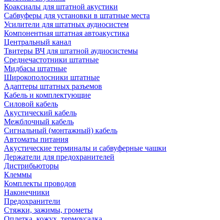
Коаксиалы для штатной акустики
Сабвуферы для установки в штатные места
Усилители для штатных аудиосистем
Компонентная штатная автоакустика
Центральный канал
Твитеры ВЧ для штатной аудиосистемы
Среднечастотники штатные
Мидбасы штатные
Широкополосники штатные
Адаптеры штатных разъемов
Кабель и комплектующие
Силовой кабель
Акустический кабель
Межблочный кабель
Сигнальный (монтажный) кабель
Автоматы питания
Акустические терминалы и сабвуферные чашки
Держатели для предохранителей
Дистрибьюторы
Клеммы
Комплекты проводов
Наконечники
Предохранители
Стяжки, зажимы, грометы
Оплетка, кожух, термоусадка