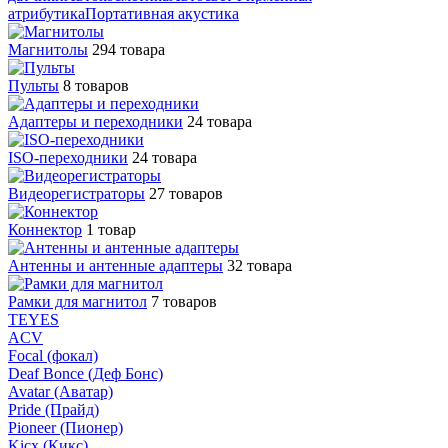
атрибутика
Портативная акустика
Магнитолы
294 товара
Пульты
8 товаров
Адаптеры и переходники
24 товара
ISO-переходники
24 товара
Видеорегистраторы
27 товаров
Коннектор
1 товар
Антенны и антенные адаптеры
32 товара
Рамки для магнитол
7 товаров
TEYES
ACV
Focal (фокал)
Deaf Bonce (Деф Бонс)
Avatar (Аватар)
Pride (Прайд)
Pioneer (Пионер)
Kicx (Кикс)