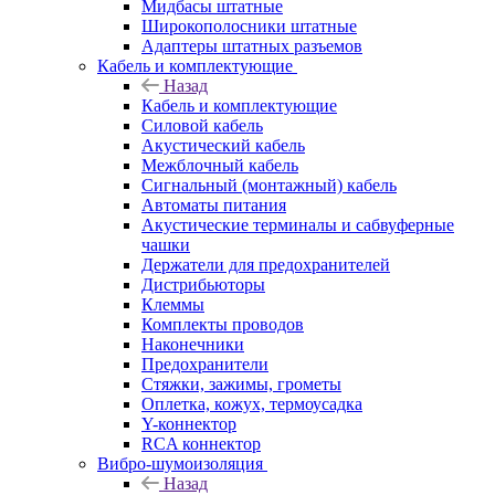
Мидбасы штатные
Широкополосники штатные
Адаптеры штатных разъемов
Кабель и комплектующие
Назад
Кабель и комплектующие
Силовой кабель
Акустический кабель
Межблочный кабель
Сигнальный (монтажный) кабель
Автоматы питания
Акустические терминалы и сабвуферные
чашки
Держатели для предохранителей
Дистрибьюторы
Клеммы
Комплекты проводов
Наконечники
Предохранители
Стяжки, зажимы, грометы
Оплетка, кожух, термоусадка
Y-коннектор
RCA коннектор
Вибро-шумоизоляция
Назад