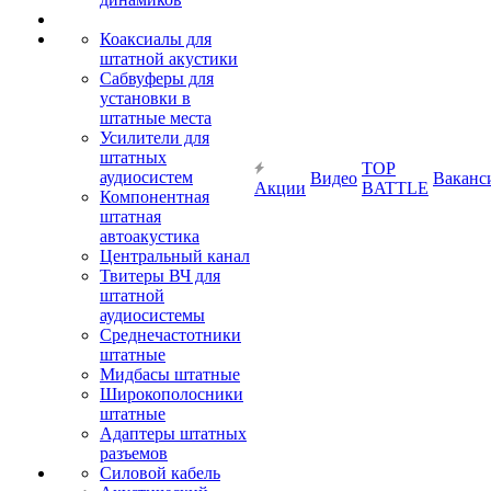
Коаксиалы для
штатной акустики
Сабвуферы для
установки в
штатные места
Усилители для
штатных
TOP
аудиосистем
Видео
Ваканс
Акции
BATTLE
Компонентная
штатная
автоакустика
Центральный канал
Твитеры ВЧ для
штатной
аудиосистемы
Среднечастотники
штатные
Мидбасы штатные
Широкополосники
штатные
Адаптеры штатных
разъемов
Силовой кабель