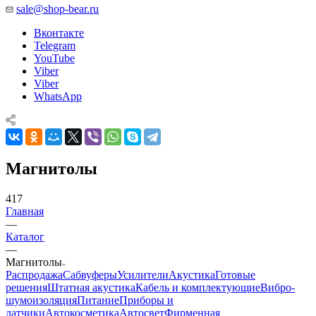
sale@shop-bear.ru
Вконтакте
Telegram
YouTube
Viber
Viber
WhatsApp
Магнитолы
417
Главная
—
Каталог
—
Магнитолы
Распродажа
Сабвуферы
Усилители
Акустика
Готовые
решения
Штатная акустика
Кабель и комплектующие
Вибро-
шумоизоляция
Питание
Приборы и
датчики
Автокосметика
Автосвет
Фирменная