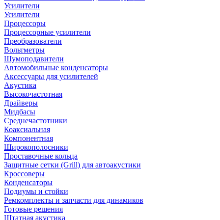
Усилители
Усилители
Процессоры
Процессорные усилители
Преобразователи
Вольтметры
Шумоподавители
Автомобильные конденсаторы
Аксессуары для усилителей
Акустика
Высокочастотная
Драйверы
Мидбасы
Среднечастотники
Коаксиальная
Компонентная
Широкополосники
Проставочные кольца
Защитные сетки (Grill) для автоакустики
Кроссоверы
Конденсаторы
Подиумы и стойки
Ремкомплекты и запчасти для динамиков
Готовые решения
Штатная акустика