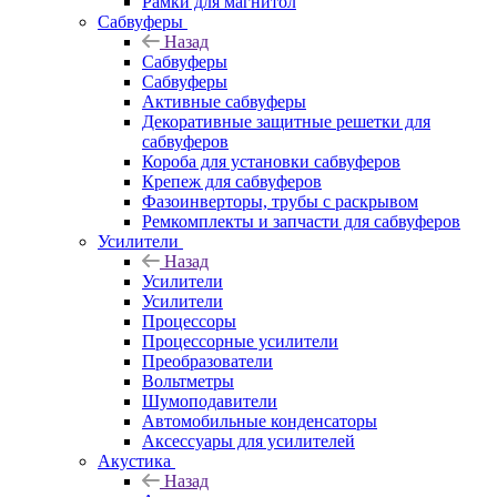
Рамки для магнитол
Сабвуферы
Назад
Сабвуферы
Сабвуферы
Активные сабвуферы
Декоративные защитные решетки для
сабвуферов
Короба для установки сабвуферов
Крепеж для сабвуферов
Фазоинверторы, трубы с раскрывом
Ремкомплекты и запчасти для сабвуферов
Усилители
Назад
Усилители
Усилители
Процессоры
Процессорные усилители
Преобразователи
Вольтметры
Шумоподавители
Автомобильные конденсаторы
Аксессуары для усилителей
Акустика
Назад