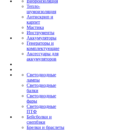
Виброизоляция
Тепло-
шумоизоляция
Антискрип и
карпет
Мастика
Инструменты
Аккумуляторы
Генераторы и
комплектующие
Аксессуары для
аккумуляторов
Светодиодные
лампы
Светодиодные
балки
Светодиодные
фары
Светодиодные
ПТФ
Бейсболки и
снепбэки
Брелки и браслеты