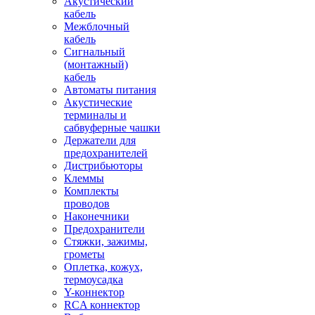
Акустический
кабель
Межблочный
кабель
Сигнальный
(монтажный)
кабель
Автоматы питания
Акустические
терминалы и
сабвуферные чашки
Держатели для
предохранителей
Дистрибьюторы
Клеммы
Комплекты
проводов
Наконечники
Предохранители
Стяжки, зажимы,
грометы
Оплетка, кожух,
термоусадка
Y-коннектор
RCA коннектор