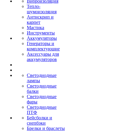
Виброизоляция
Тепло-
шумоизоляция
Антискрип и
карпет
Мастика
Инструменты
Аккумуляторы
Генераторы и
комплектующие
Аксессуары для
аккумуляторов
Светодиодные
лампы
Светодиодные
балки
Светодиодные
фары
Светодиодные
ПТФ
Бейсболки и
снепбэки
Брелки и браслеты