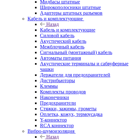
Мидбасы штатные
Широкополосники штатные
Адаптеры штатных разъемов
Кабель и комплектующие
Назад
Кабель и комплектующие
Силовой кабель
Акустический кабель
Межблочный кабель
Сигнальный (монтажный) кабель
Автоматы питания
Акустические терминалы и сабвуферные
чашки
Держатели для предохранителей
Дистрибьюторы
Клеммы
Комплекты проводов
Наконечники
Предохранители
Стяжки, зажимы, грометы
Оплетка, кожух, термоусадка
Y-коннектор
RCA коннектор
Вибро-шумоизоляция
Назад