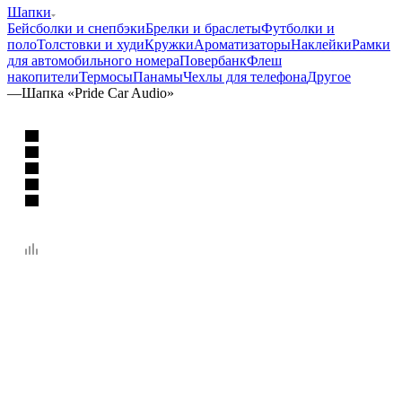
Шапки
Бейсболки и снепбэки
Брелки и браслеты
Футболки и
поло
Толстовки и худи
Кружки
Ароматизаторы
Наклейки
Рамки
для автомобильного номера
Повербанк
Флеш
накопители
Термосы
Панамы
Чехлы для телефона
Другое
—
Шапка «Pride Car Audio»