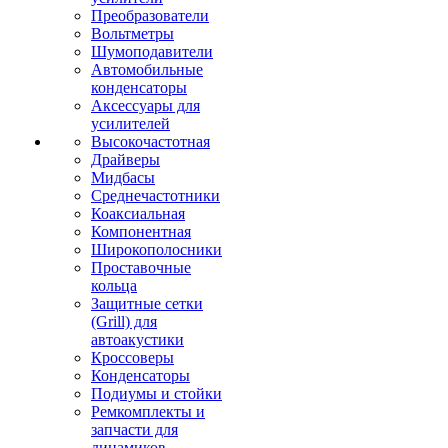
Преобразователи
Вольтметры
Шумоподавители
Автомобильные
конденсаторы
Аксессуары для
усилителей
Высокочастотная
Драйверы
Мидбасы
Среднечастотники
Коаксиальная
Компонентная
Широкополосники
Проставочные
кольца
Защитные сетки
(Grill) для
автоакустики
Кроссоверы
Конденсаторы
Подиумы и стойки
Ремкомплекты и
запчасти для
динамиков