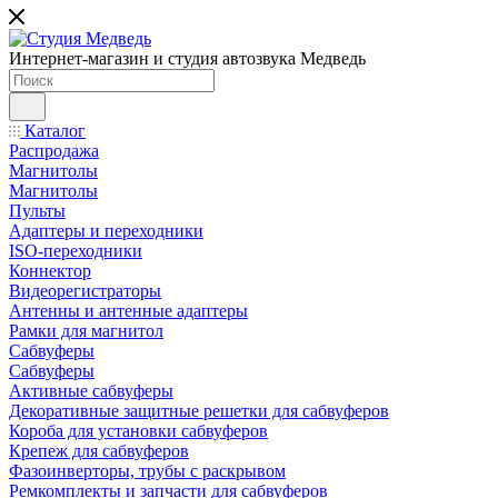
Интернет-магазин и студия автозвука Медведь
Каталог
Распродажа
Магнитолы
Магнитолы
Пульты
Адаптеры и переходники
ISO-переходники
Коннектор
Видеорегистраторы
Антенны и антенные адаптеры
Рамки для магнитол
Сабвуферы
Сабвуферы
Активные сабвуферы
Декоративные защитные решетки для сабвуферов
Короба для установки сабвуферов
Крепеж для сабвуферов
Фазоинверторы, трубы с раскрывом
Ремкомплекты и запчасти для сабвуферов