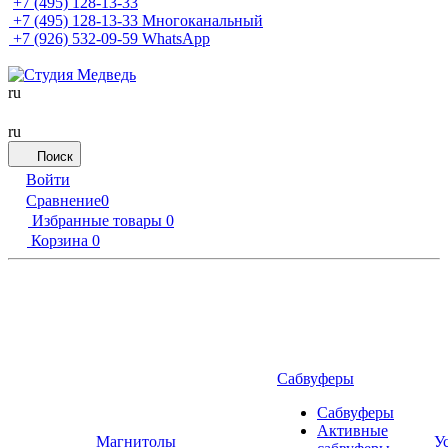
+7 (495) 128-13-33
+7 (495) 128-13-33
Многоканальный
+7 (926) 532-09-59
WhatsApp
ru
ru
Поиск
Войти
Сравнение
0
Избранные товары
0
Корзина
0
Сабвуферы
Сабвуферы
Активные
Магнитолы
У