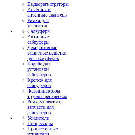
Видеорегистраторы
Антенны и
антенные адаптеры
Рамки для
магнитол
Сабвуферы
Активные
сабвуферы
Декоративные
защитные решетки
для сабвуферов
Короба для
установки
сабвуферов
Крепеж для
сабвуферов
Фазоинверторы,
трубы с раскрывом
Ремкомплекты и
запчасти для
сабвуферов
Усилители
Процессоры
Процессорные
усилители