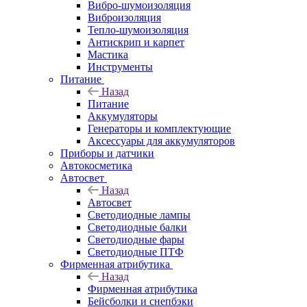
Вибро-шумоизоляция
Виброизоляция
Тепло-шумоизоляция
Антискрип и карпет
Мастика
Инструменты
Питание
Назад
Питание
Аккумуляторы
Генераторы и комплектующие
Аксессуары для аккумуляторов
Приборы и датчики
Автокосметика
Автосвет
Назад
Автосвет
Светодиодные лампы
Светодиодные балки
Светодиодные фары
Светодиодные ПТФ
Фирменная атрибутика
Назад
Фирменная атрибутика
Бейсболки и снепбэки