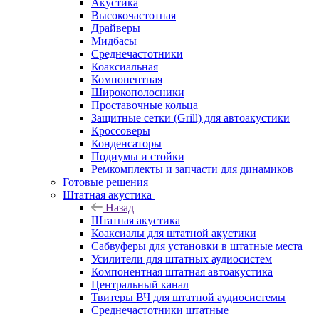
Акустика
Высокочастотная
Драйверы
Мидбасы
Среднечастотники
Коаксиальная
Компонентная
Широкополосники
Проставочные кольца
Защитные сетки (Grill) для автоакустики
Кроссоверы
Конденсаторы
Подиумы и стойки
Ремкомплекты и запчасти для динамиков
Готовые решения
Штатная акустика
Назад
Штатная акустика
Коаксиалы для штатной акустики
Сабвуферы для установки в штатные места
Усилители для штатных аудиосистем
Компонентная штатная автоакустика
Центральный канал
Твитеры ВЧ для штатной аудиосистемы
Среднечастотники штатные