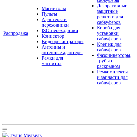
сабвуферы
Декоративные
Магнитолы
защитные
Пульты
решетки для
Адаптеры и
сабвуферов
переходники
Короба для
ISO-переходники
Распродажа
установки
Коннектор
сабвуферов
Видеорегистраторы
Крепеж для
Антенны и
сабвуферов
антенные адаптеры
Фазоинверторы,
Рамки для
трубы с
магнитол
раскрывом
Ремкомплекты
и запчасти для
сабвуферов