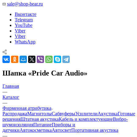
sale@shop-bear.ru
Вконтакте
Telegram
YouTube
Viber
Viber
WhatsApp
Шапка «Pride Car Audio»
Главная
—
Каталог
—
Фирменная атрибутика
Распродажа
Магнитолы
Сабвуферы
Усилители
Акустика
Готовые
решения
Штатная акустика
Кабель и комплектующие
Вибро-
шумоизоляция
Питание
Приборы и
датчики
Автокосметика
Автосвет
Портативная акустика
—