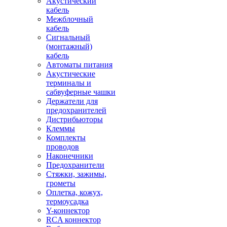
Акустический
кабель
Межблочный
кабель
Сигнальный
(монтажный)
кабель
Автоматы питания
Акустические
терминалы и
сабвуферные чашки
Держатели для
предохранителей
Дистрибьюторы
Клеммы
Комплекты
проводов
Наконечники
Предохранители
Стяжки, зажимы,
грометы
Оплетка, кожух,
термоусадка
Y-коннектор
RCA коннектор