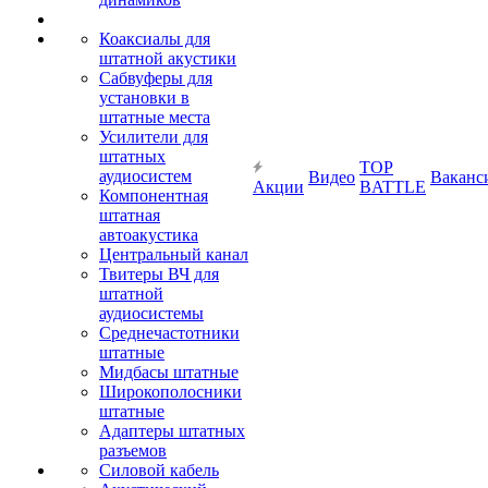
Коаксиалы для
штатной акустики
Сабвуферы для
установки в
штатные места
Усилители для
штатных
TOP
аудиосистем
Видео
Ваканс
Акции
BATTLE
Компонентная
штатная
автоакустика
Центральный канал
Твитеры ВЧ для
штатной
аудиосистемы
Среднечастотники
штатные
Мидбасы штатные
Широкополосники
штатные
Адаптеры штатных
разъемов
Силовой кабель