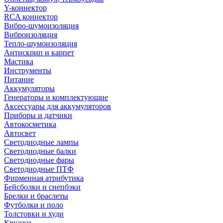
Y-коннектор
RCA коннектор
Вибро-шумоизоляция
Виброизоляция
Тепло-шумоизоляция
Антискрип и карпет
Мастика
Инструменты
Питание
Аккумуляторы
Генераторы и комплектующие
Аксессуары для аккумуляторов
Приборы и датчики
Автокосметика
Автосвет
Светодиодные лампы
Светодиодные балки
Светодиодные фары
Светодиодные ПТФ
Фирменная атрибутика
Бейсболки и снепбэки
Брелки и браслеты
Футболки и поло
Толстовки и худи
Кружки