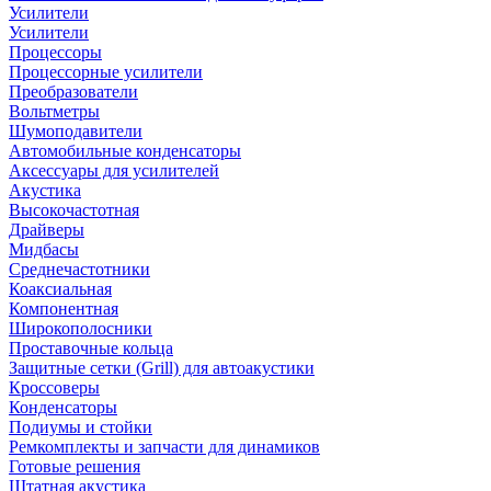
Усилители
Усилители
Процессоры
Процессорные усилители
Преобразователи
Вольтметры
Шумоподавители
Автомобильные конденсаторы
Аксессуары для усилителей
Акустика
Высокочастотная
Драйверы
Мидбасы
Среднечастотники
Коаксиальная
Компонентная
Широкополосники
Проставочные кольца
Защитные сетки (Grill) для автоакустики
Кроссоверы
Конденсаторы
Подиумы и стойки
Ремкомплекты и запчасти для динамиков
Готовые решения
Штатная акустика