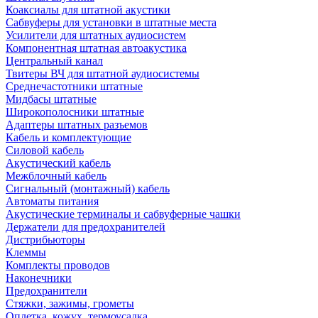
Коаксиалы для штатной акустики
Сабвуферы для установки в штатные места
Усилители для штатных аудиосистем
Компонентная штатная автоакустика
Центральный канал
Твитеры ВЧ для штатной аудиосистемы
Среднечастотники штатные
Мидбасы штатные
Широкополосники штатные
Адаптеры штатных разъемов
Кабель и комплектующие
Силовой кабель
Акустический кабель
Межблочный кабель
Сигнальный (монтажный) кабель
Автоматы питания
Акустические терминалы и сабвуферные чашки
Держатели для предохранителей
Дистрибьюторы
Клеммы
Комплекты проводов
Наконечники
Предохранители
Стяжки, зажимы, грометы
Оплетка, кожух, термоусадка