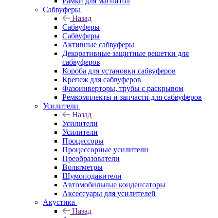
Рамки для магнитол
Сабвуферы
Назад
Сабвуферы
Сабвуферы
Активные сабвуферы
Декоративные защитные решетки для
сабвуферов
Короба для установки сабвуферов
Крепеж для сабвуферов
Фазоинверторы, трубы с раскрывом
Ремкомплекты и запчасти для сабвуферов
Усилители
Назад
Усилители
Усилители
Процессоры
Процессорные усилители
Преобразователи
Вольтметры
Шумоподавители
Автомобильные конденсаторы
Аксессуары для усилителей
Акустика
Назад