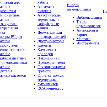
илители для
кабель
Вибро-
атных
Автоматы
шумоизоляция
диосистем
питания
П
мпонентная
Акустические
Виброизоляция
атная
терминалы и
Тепло-
тоакустика
сабвуферные
шумоизоляция
нтральный
чашки
Антискрип и
нал
Держатели для
карпет
итеры ВЧ для
предохранителей
Мастика
атной
Дистрибьюторы
Инструменты
диосистемы
Клеммы
еднечастотники
Комплекты
атные
проводов
дбасы штатные
Наконечники
рокополосники
Предохранители
атные
Стяжки, зажимы,
аптеры
грометы
атных разъемов
Оплетка, кожух,
термоусадка
Y-коннектор
RCA коннектор