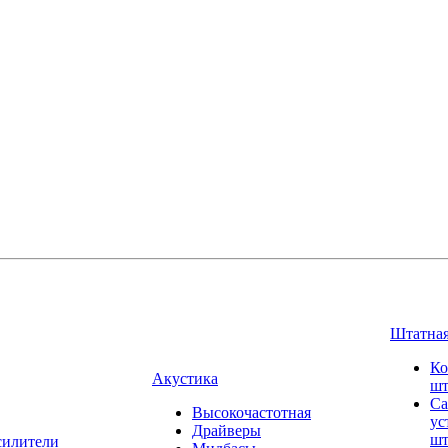
Штатная
Ко
Акустика
шт
Са
Высокочастотная
ус
Драйверы
шт
силители