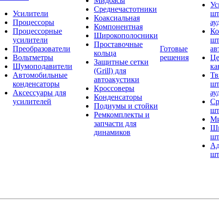
Мидбасы
Ус
Среднечастотники
Усилители
шт
Коаксиальная
Процессоры
ау
Компонентная
Процессорные
Ко
Широкополосники
усилители
шт
Проставочные
Преобразователи
Готовые
ав
кольца
Вольтметры
решения
Це
Защитные сетки
Шумоподавители
ка
(Grill) для
Автомобильные
Тв
автоакустики
конденсаторы
шт
Кроссоверы
Аксессуары для
ау
Конденсаторы
усилителей
Ср
Подиумы и стойки
шт
Ремкомплекты и
Ми
запчасти для
Ши
динамиков
шт
Ад
шт