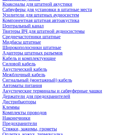
Коаксиалы для штатной акустики
Сабвуферы для установки в штатные места
Усилители для штатных аудиосистем
Компонентная штатная автоакустика
Центральный канал
Твитеры ВЧ для штатной аудиосистемы
Среднечастотники штатные
Мидбасы штатные
Широкополосники штатные
Адаптеры штатных разъемов
Кабель и комплектующие
Силовой кабель
Акустический кабель
Межблочный кабель
Сигнальный (монтажный) кабель
Автоматы питания
Акустические терминалы и сабвуферные чашки
Держатели для предохранителей
Дистрибьюторы
Клеммы
Комплекты проводов
Наконечники
Предохранители
Стяжки, зажимы, грометы
Оплетка, кожух, термоусадка