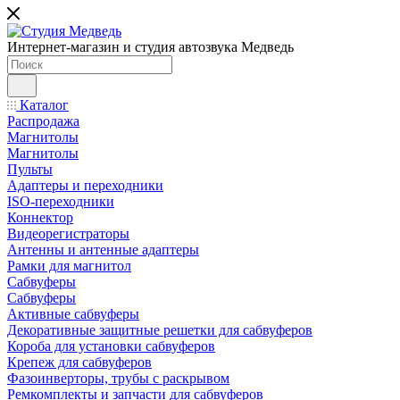
Интернет-магазин и студия автозвука Медведь
Каталог
Распродажа
Магнитолы
Магнитолы
Пульты
Адаптеры и переходники
ISO-переходники
Коннектор
Видеорегистраторы
Антенны и антенные адаптеры
Рамки для магнитол
Сабвуферы
Сабвуферы
Активные сабвуферы
Декоративные защитные решетки для сабвуферов
Короба для установки сабвуферов
Крепеж для сабвуферов
Фазоинверторы, трубы с раскрывом
Ремкомплекты и запчасти для сабвуферов