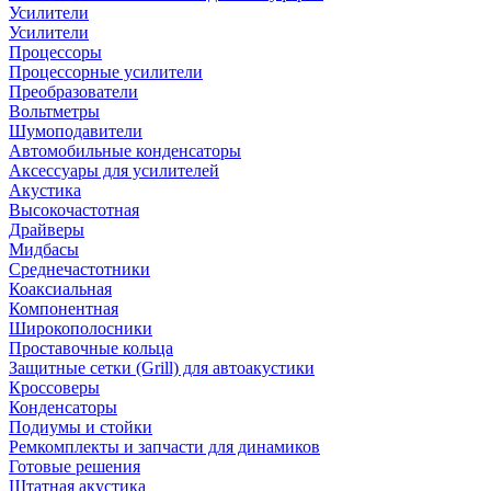
Усилители
Усилители
Процессоры
Процессорные усилители
Преобразователи
Вольтметры
Шумоподавители
Автомобильные конденсаторы
Аксессуары для усилителей
Акустика
Высокочастотная
Драйверы
Мидбасы
Среднечастотники
Коаксиальная
Компонентная
Широкополосники
Проставочные кольца
Защитные сетки (Grill) для автоакустики
Кроссоверы
Конденсаторы
Подиумы и стойки
Ремкомплекты и запчасти для динамиков
Готовые решения
Штатная акустика