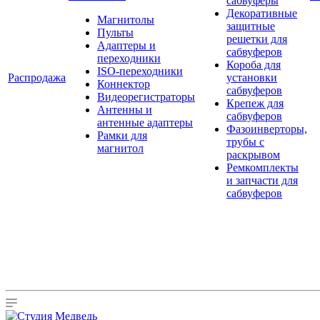
сабвуферы
Декоративные
Магнитолы
защитные
Пульты
решетки для
Адаптеры и
сабвуферов
переходники
Короба для
ISO-переходники
Распродажа
установки
Коннектор
сабвуферов
Видеорегистраторы
Крепеж для
Антенны и
сабвуферов
антенные адаптеры
Фазоинверторы,
Рамки для
трубы с
магнитол
раскрывом
Ремкомплекты
и запчасти для
сабвуферов