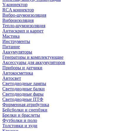
Y-коннектор
RCA коннектор
Вибро-шумоизоляция
Виброизоляция
Тепло-шумоизоляция
Антискрип и карпет
Мастика
Инструменты
Питание
Аккумуляторы
Генераторы и комплектующие
Аксессуары для аккумуляторов
Приборы и датчики
Автокосметика
Автосвет
Светодиодные лампы
Светодиодные балки
Светодиодные фары
Светодиодные ПТФ
Фирменная атрибутика
Бейсболки и снепбэки
Брелки и браслеты
Футболки и поло
Толстовки и худи
Кружки