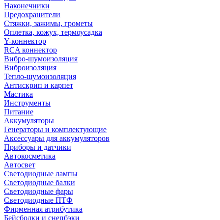
Наконечники
Предохранители
Стяжки, зажимы, грометы
Оплетка, кожух, термоусадка
Y-коннектор
RCA коннектор
Вибро-шумоизоляция
Виброизоляция
Тепло-шумоизоляция
Антискрип и карпет
Мастика
Инструменты
Питание
Аккумуляторы
Генераторы и комплектующие
Аксессуары для аккумуляторов
Приборы и датчики
Автокосметика
Автосвет
Светодиодные лампы
Светодиодные балки
Светодиодные фары
Светодиодные ПТФ
Фирменная атрибутика
Бейсболки и снепбэки