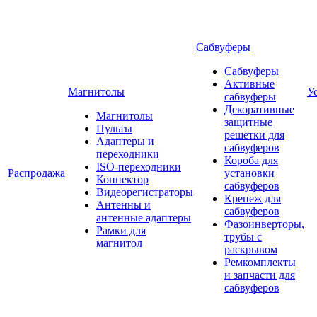
Сабвуферы
Сабвуферы
Активные
Магнитолы
У
сабвуферы
Декоративные
Магнитолы
защитные
Пульты
решетки для
Адаптеры и
сабвуферов
переходники
Короба для
ISO-переходники
Распродажа
установки
Коннектор
сабвуферов
Видеорегистраторы
Крепеж для
Антенны и
сабвуферов
антенные адаптеры
Фазоинверторы,
Рамки для
трубы с
магнитол
раскрывом
Ремкомплекты
и запчасти для
сабвуферов