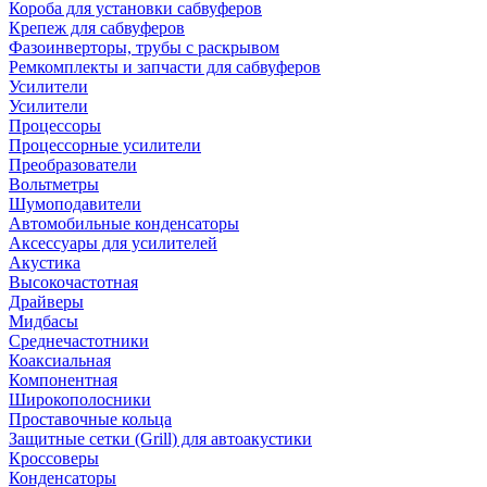
Короба для установки сабвуферов
Крепеж для сабвуферов
Фазоинверторы, трубы с раскрывом
Ремкомплекты и запчасти для сабвуферов
Усилители
Усилители
Процессоры
Процессорные усилители
Преобразователи
Вольтметры
Шумоподавители
Автомобильные конденсаторы
Аксессуары для усилителей
Акустика
Высокочастотная
Драйверы
Мидбасы
Среднечастотники
Коаксиальная
Компонентная
Широкополосники
Проставочные кольца
Защитные сетки (Grill) для автоакустики
Кроссоверы
Конденсаторы