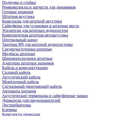
Подиумы и стойки
Ремкомплекты и запчасти для динамиков
Готовые решения
Штатная акустика
Коаксиалы для штатной акустики
Сабвуферы для установки в штатные места
Усилители для штатных аудиосистем
Компонентная штатная автоакустика
Центральный канал
Твитеры ВЧ для штатной аудиосистемы
Среднечастотники штатные
Мидбасы штатные
Широкополосники штатные
Адаптеры штатных разъемов
Кабель и комплектующие
Силовой кабель
Акустический кабель
Межблочный кабель
Сигнальный (монтажный) кабель
Автоматы питания
Акустические терминалы и сабвуферные чашки
Держатели для предохранителей
Дистрибьюторы
Клеммы
Комплекты проводов