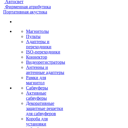
Автосвет
Фирменная атрибутика
Портативная акустика
Магнитолы
Пульты
Адаптеры и
переходники
ISO-переходники
Коннектор
Видеорегистраторы
Антенны и
антенные адаптеры
Рамки для
магнитол
Сабвуферы
Активные
сабвуферы
Декоративные
защитные решетки
для сабвуферов
Короба для
установки