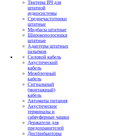
Твитеры ВЧ для
штатной
аудиосистемы
Среднечастотники
штатные
Мидбасы штатные
Широкополосники
штатные
Адаптеры штатных
разъемов
Силовой кабель
Акустический
кабель
Межблочный
кабель
Сигнальный
(монтажный)
кабель
Автоматы питания
Акустические
терминалы и
сабвуферные чашки
Держатели для
предохранителей
Дистрибьюторы