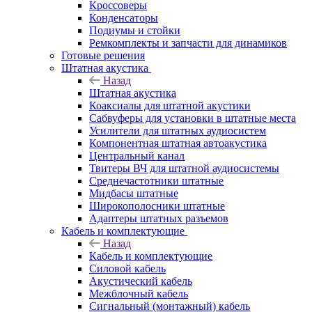
Кроссоверы
Конденсаторы
Подиумы и стойки
Ремкомплекты и запчасти для динамиков
Готовые решения
Штатная акустика
Назад
Штатная акустика
Коаксиалы для штатной акустики
Сабвуферы для установки в штатные места
Усилители для штатных аудиосистем
Компонентная штатная автоакустика
Центральный канал
Твитеры ВЧ для штатной аудиосистемы
Среднечастотники штатные
Мидбасы штатные
Широкополосники штатные
Адаптеры штатных разъемов
Кабель и комплектующие
Назад
Кабель и комплектующие
Силовой кабель
Акустический кабель
Межблочный кабель
Сигнальный (монтажный) кабель