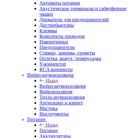
Автоматы питания
Акустические терминалы и сабвуферные
чашки
Держатели для предохранителей
Дистрибьюторы
Клеммы
Комплекты проводов
Наконечники
Предохранители
Стяжки, зажимы, грометы
Оплетка, кожух, термоусадка
Y-коннектор
RCA коннектор
Вибро-шумоизоляция
Назад
Вибро-шумоизоляция
Виброизоляция
Тепло-шумоизоляция
Антискрип и карпет
Мастика
Инструменты
Питание
Назад
Питание
Аккумуляторы