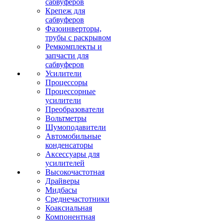
сабвуферов
Крепеж для
сабвуферов
Фазоинверторы,
трубы с раскрывом
Ремкомплекты и
запчасти для
сабвуферов
Усилители
Процессоры
Процессорные
усилители
Преобразователи
Вольтметры
Шумоподавители
Автомобильные
конденсаторы
Аксессуары для
усилителей
Высокочастотная
Драйверы
Мидбасы
Среднечастотники
Коаксиальная
Компонентная