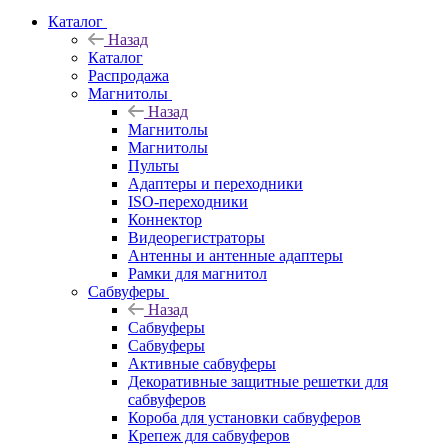
Каталог
Назад
Каталог
Распродажа
Магнитолы
Назад
Магнитолы
Магнитолы
Пульты
Адаптеры и переходники
ISO-переходники
Коннектор
Видеорегистраторы
Антенны и антенные адаптеры
Рамки для магнитол
Сабвуферы
Назад
Сабвуферы
Сабвуферы
Активные сабвуферы
Декоративные защитные решетки для
сабвуферов
Короба для установки сабвуферов
Крепеж для сабвуферов