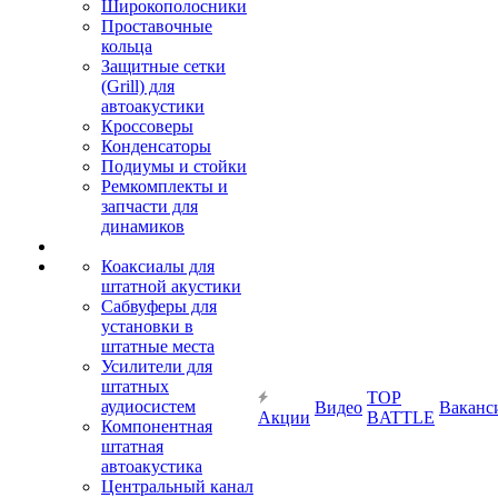
Широкополосники
Проставочные
кольца
Защитные сетки
(Grill) для
автоакустики
Кроссоверы
Конденсаторы
Подиумы и стойки
Ремкомплекты и
запчасти для
динамиков
Коаксиалы для
штатной акустики
Сабвуферы для
установки в
штатные места
Усилители для
штатных
TOP
аудиосистем
Видео
Ваканс
Акции
BATTLE
Компонентная
штатная
автоакустика
Центральный канал