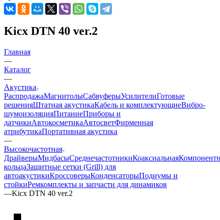
Kicx DTN 40 ver.2
Главная
—
Каталог
—
Акустика
Распродажа
Магнитолы
Сабвуферы
Усилители
Готовые
решения
Штатная акустика
Кабель и комплектующие
Вибро-
шумоизоляция
Питание
Приборы и
датчики
Автокосметика
Автосвет
Фирменная
атрибутика
Портативная акустика
—
Высокочастотная
Драйверы
Мидбасы
Среднечастотники
Коаксиальная
Компонентн
кольца
Защитные сетки (Grill) для
автоакустики
Кроссоверы
Конденсаторы
Подиумы и
стойки
Ремкомплекты и запчасти для динамиков
—
Kicx DTN 40 ver.2