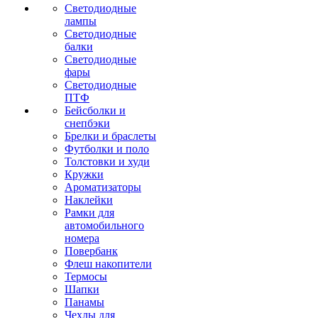
Светодиодные
лампы
Светодиодные
балки
Светодиодные
фары
Светодиодные
ПТФ
Бейсболки и
снепбэки
Брелки и браслеты
Футболки и поло
Толстовки и худи
Кружки
Ароматизаторы
Наклейки
Рамки для
автомобильного
номера
Повербанк
Флеш накопители
Термосы
Шапки
Панамы
Чехлы для