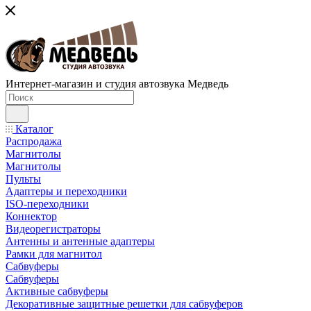
Интернет-магазин и студия автозвука Медведь
Каталог
Распродажа
Магнитолы
Магнитолы
Пульты
Адаптеры и переходники
ISO-переходники
Коннектор
Видеорегистраторы
Антенны и антенные адаптеры
Рамки для магнитол
Сабвуферы
Сабвуферы
Активные сабвуферы
Декоративные защитные решетки для сабвуферов