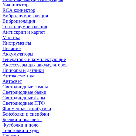
Y-коннектор
RCA коннектор
Вибро-шумоизоляция
Виброизоляция
Тепло-шумоизоляция
Антискрип и карпет
Мастика
Инструменты
Питание
Аккумуляторы
Генераторы и комплектующие
Аксессуары для аккумуляторов
Приборы и датчики
Автокосметика
Автосвет
Светодиодные лампы
Светодиодные балки
Светодиодные фары
Светодиодные ПТФ
Фирменная атрибутика
Бейсболки и снепбэки
Брелки и браслеты
Футболки и поло
Толстовки и худи
Кружки