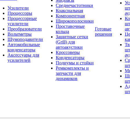
Мидбасы
Ус
Среднечастотники
Усилители
шт
Коаксиальная
Процессоры
ау
Компонентная
Процессорные
Ко
Широкополосники
усилители
шт
Проставочные
Преобразователи
Готовые
ав
кольца
Вольтметры
решения
Це
Защитные сетки
Шумоподавители
ка
(Grill) для
Автомобильные
Тв
автоакустики
конденсаторы
шт
Кроссоверы
Аксессуары для
ау
Конденсаторы
усилителей
Ср
Подиумы и стойки
шт
Ремкомплекты и
Ми
запчасти для
Ши
динамиков
шт
Ад
шт