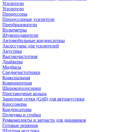
Усилители
Усилители
Процессоры
Процессорные усилители
Преобразователи
Вольтметры
Шумоподавители
Автомобильные конденсаторы
Аксессуары для усилителей
Акустика
Высокочастотная
Драйверы
Мидбасы
Среднечастотники
Коаксиальная
Компонентная
Широкополосники
Проставочные кольца
Защитные сетки (Grill) для автоакустики
Кроссоверы
Конденсаторы
Подиумы и стойки
Ремкомплекты и запчасти для динамиков
Готовые решения
Штатная акустика