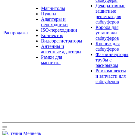
сабвуферы
Декоративные
Магнитолы
защитные
Пульты
решетки для
Адаптеры и
сабвуферов
переходники
Короба для
ISO-переходники
Распродажа
установки
Коннектор
сабвуферов
Видеорегистраторы
Крепеж для
Антенны и
сабвуферов
антенные адаптеры
Фазоинверторы,
Рамки для
трубы с
магнитол
раскрывом
Ремкомплекты
и запчасти для
сабвуферов