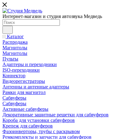
Интернет-магазин и студия автозвука Медведь
Каталог
Распродажа
Магнитолы
Магнитолы
Пульты
Адаптеры и переходники
ISO-переходники
Коннектор
Видеорегистраторы
Антенны и антенные адаптеры
Рамки для магнитол
Сабвуферы
Сабвуферы
Активные сабвуферы
Декоративные защитные решетки для сабвуферов
Короба для установки сабвуферов
Крепеж для сабвуферов
Фазоинверторы, трубы с раскрывом
Ремкомплекты и запчасти для сабвуферов