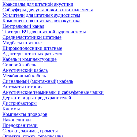
Коаксиалы для штатной акустики
Сабвуферы для установки в штатные места
Усилители для штатных аудиосистем
Компонентная штатная автоакустика
Центральный канал
Твитеры ВЧ для штатной аудиосистемы
Среднечастотники штатные
Мидбасы штатные
Широкополосники штатные
Адаптеры штатных разъемов
Кабель и комплектующие
Силовой кабель
Акустический кабель
Межблочный кабель
Сигнальный (монтажный) кабель
Автоматы питания
Акустические терминалы и сабвуферные чашки
Держатели для предохранителей
Дистрибьюторы
Клеммы
Комплекты проводов
Наконечники
Предохранители
Стяжки, зажимы, грометы
Оплетка, кожух, термоусадка