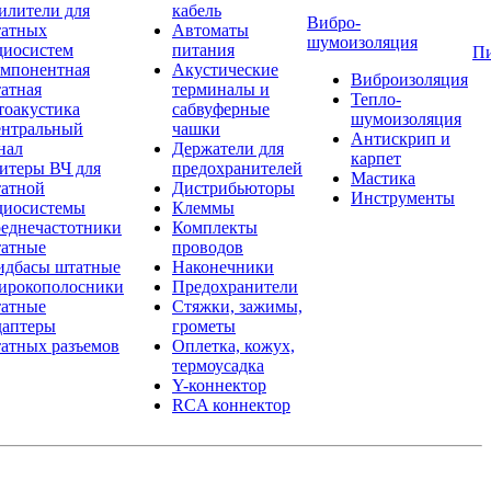
илители для
кабель
Вибро-
атных
Автоматы
шумоизоляция
диосистем
питания
П
мпонентная
Акустические
Виброизоляция
атная
терминалы и
Тепло-
тоакустика
сабвуферные
шумоизоляция
нтральный
чашки
Антискрип и
нал
Держатели для
карпет
итеры ВЧ для
предохранителей
Мастика
атной
Дистрибьюторы
Инструменты
диосистемы
Клеммы
еднечастотники
Комплекты
атные
проводов
дбасы штатные
Наконечники
рокополосники
Предохранители
атные
Стяжки, зажимы,
аптеры
грометы
атных разъемов
Оплетка, кожух,
термоусадка
Y-коннектор
RCA коннектор