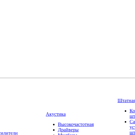
Штатная
Ко
Акустика
шт
Са
Высокочастотная
ус
Драйверы
шт
силители