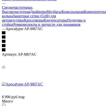
—
Среднечастотники
Высокочастотная
Драйверы
Мидбасы
Коаксиальная
Компонентна
кольца
Защитные сетки (Grill) для
автоакустики
Кроссоверы
Конденсаторы
Подиумы и
стойки
Ремкомплекты и запчасти для динамиков
—
Apocalypse AP-M67AC
Артикул:
AP-M67AC
8 990
руб.
/пар
Много