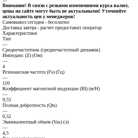
Внимание! В связи с резкими изменениями курса валют,
цены на сайте могут быть не актуальными! Уточняйте
актуальность цен у менеджеров!
Самовывоз сегодня - бесплатно
Доставка завтра -
расчет предоставит оператор
Характеристики
Тип
—
Среднечастотник (среднечастотный динамик)
Импеданс (Z) (Ом)
—
4
Резонансная частота (Fs) (Гц)
—
110
Коэффициент магнитной индукции (Bl) (м/Н)
—
9,55
Полная добротность (Qts)
—
0,32
Эквивалентный объем (Vas) (л)
—
4,5