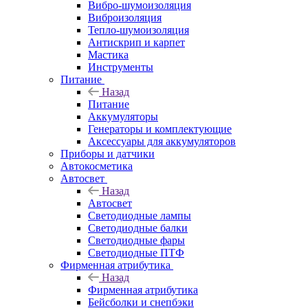
Вибро-шумоизоляция
Виброизоляция
Тепло-шумоизоляция
Антискрип и карпет
Мастика
Инструменты
Питание
Назад
Питание
Аккумуляторы
Генераторы и комплектующие
Аксессуары для аккумуляторов
Приборы и датчики
Автокосметика
Автосвет
Назад
Автосвет
Светодиодные лампы
Светодиодные балки
Светодиодные фары
Светодиодные ПТФ
Фирменная атрибутика
Назад
Фирменная атрибутика
Бейсболки и снепбэки