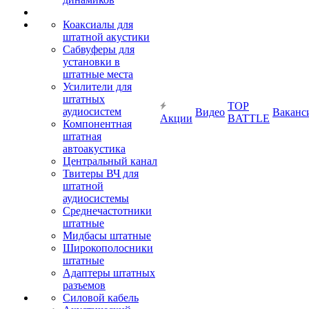
Коаксиалы для
штатной акустики
Сабвуферы для
установки в
штатные места
Усилители для
штатных
TOP
аудиосистем
Видео
Ваканс
Акции
BATTLE
Компонентная
штатная
автоакустика
Центральный канал
Твитеры ВЧ для
штатной
аудиосистемы
Среднечастотники
штатные
Мидбасы штатные
Широкополосники
штатные
Адаптеры штатных
разъемов
Силовой кабель