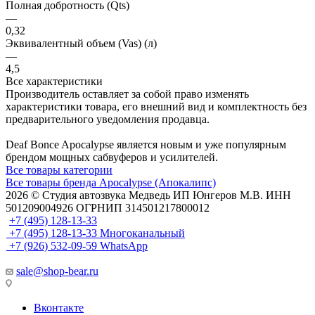
Полная добротность (Qts)
—
0,32
Эквивалентный объем (Vas) (л)
—
4,5
Все характеристики
Производитель оставляет за собой право изменять
характеристики товара, его внешний вид и комплектность без
предварительного уведомления продавца.
Deaf Bonce Apocalypse является новым и уже популярным
брендом мощных сабвуферов и усилителей.
Все товары категории
Все товары бренда Apocalypse (Апокалипс)
2026 © Cтудия автозвука Медведь ИП Юнгеров М.В. ИНН
501209004926 ОГРНИП 314501217800012
+7 (495) 128-13-33
+7 (495) 128-13-33
Многоканальный
+7 (926) 532-09-59
WhatsApp
sale@shop-bear.ru
Вконтакте