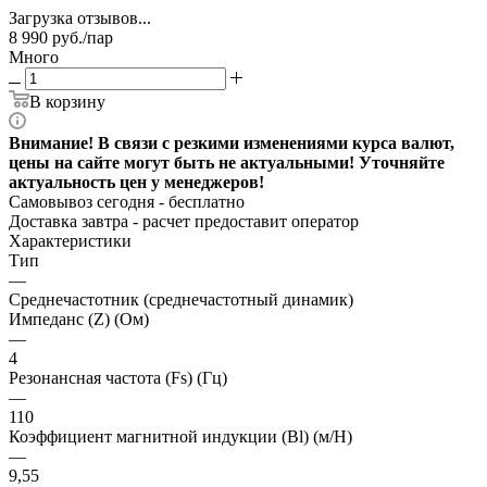
Загрузка отзывов...
8 990
руб.
/пар
Много
В корзину
Внимание! В связи с резкими изменениями курса валют,
цены на сайте могут быть не актуальными! Уточняйте
актуальность цен у менеджеров!
Самовывоз сегодня - бесплатно
Доставка завтра -
расчет предоставит оператор
Характеристики
Тип
—
Среднечастотник (среднечастотный динамик)
Импеданс (Z) (Ом)
—
4
Резонансная частота (Fs) (Гц)
—
110
Коэффициент магнитной индукции (Bl) (м/Н)
—
9,55