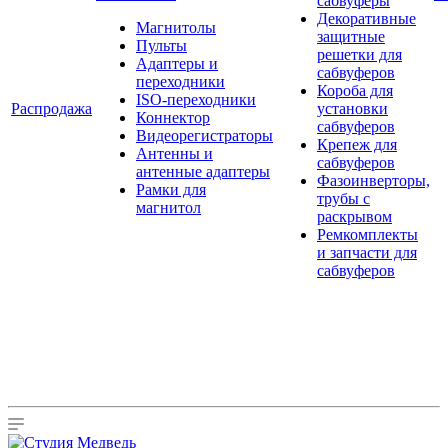
сабвуферы
Декоративные
Магнитолы
защитные
Пульты
решетки для
Адаптеры и
сабвуферов
переходники
Короба для
ISO-переходники
Распродажа
установки
Коннектор
сабвуферов
Видеорегистраторы
Крепеж для
Антенны и
сабвуферов
антенные адаптеры
Фазоинверторы,
Рамки для
трубы с
магнитол
раскрывом
Ремкомплекты
и запчасти для
сабвуферов