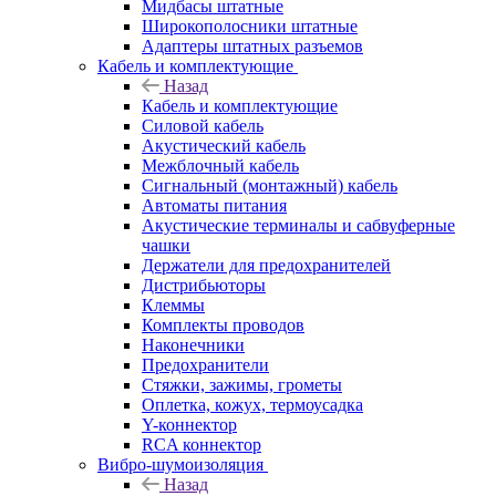
Мидбасы штатные
Широкополосники штатные
Адаптеры штатных разъемов
Кабель и комплектующие
Назад
Кабель и комплектующие
Силовой кабель
Акустический кабель
Межблочный кабель
Сигнальный (монтажный) кабель
Автоматы питания
Акустические терминалы и сабвуферные
чашки
Держатели для предохранителей
Дистрибьюторы
Клеммы
Комплекты проводов
Наконечники
Предохранители
Стяжки, зажимы, грометы
Оплетка, кожух, термоусадка
Y-коннектор
RCA коннектор
Вибро-шумоизоляция
Назад