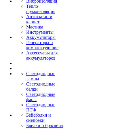
Виброизоляция
Тепло-
шумоизоляция
Антискрип и
карпет
Мастика
Инструменты
Аккумуляторы
Генераторы и
комплектующие
Аксессуары для
аккумуляторов
Светодиодные
лампы
Светодиодные
балки
Светодиодные
фары
Светодиодные
ПТФ
Бейсболки и
снепбэки
Брелки и браслеты