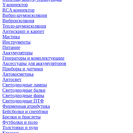
Y-коннектор
RCA коннектор
Вибро-шумоизоляция
Виброизоляция
Тепло-шумоизоляция
Антискрип и карпет
Мастика
Инструменты
Питание
Аккумуляторы
Генераторы и комплектующие
Аксессуары для аккумуляторов
Приборы и датчики
Автокосметика
Автосвет
Светодиодные лампы
Светодиодные балки
Светодиодные фары
Светодиодные ПТФ
Фирменная атрибутика
Бейсболки и снепбэки
Брелки и браслеты
Футболки и поло
Толстовки и худи
Кружки