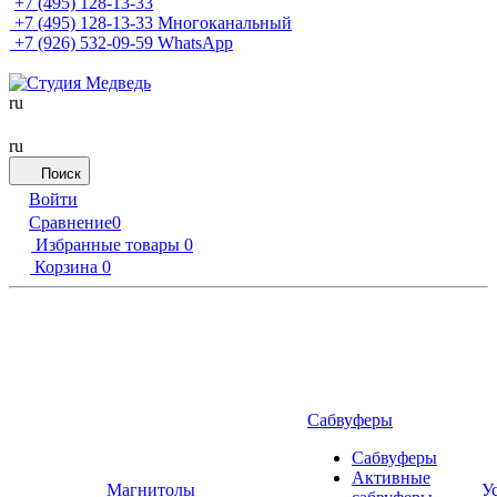
+7 (495) 128-13-33
+7 (495) 128-13-33
Многоканальный
+7 (926) 532-09-59
WhatsApp
ru
ru
Поиск
Войти
Сравнение
0
Избранные товары
0
Корзина
0
Сабвуферы
Сабвуферы
Активные
Магнитолы
У