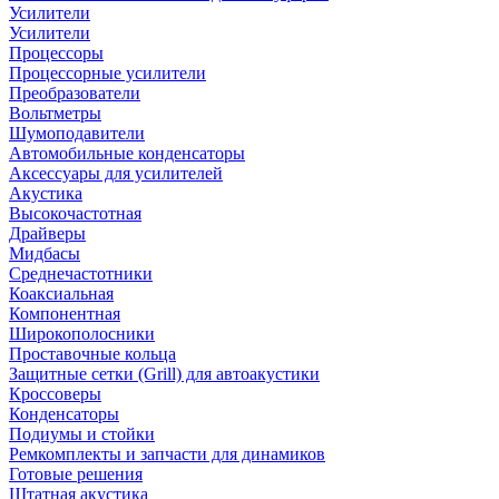
Усилители
Усилители
Процессоры
Процессорные усилители
Преобразователи
Вольтметры
Шумоподавители
Автомобильные конденсаторы
Аксессуары для усилителей
Акустика
Высокочастотная
Драйверы
Мидбасы
Среднечастотники
Коаксиальная
Компонентная
Широкополосники
Проставочные кольца
Защитные сетки (Grill) для автоакустики
Кроссоверы
Конденсаторы
Подиумы и стойки
Ремкомплекты и запчасти для динамиков
Готовые решения
Штатная акустика