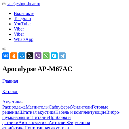
sale@shop-bear.ru
Вконтакте
Telegram
YouTube
Viber
Viber
WhatsApp
Apocalypse AP-M67AC
Главная
—
Каталог
—
Акустика
Распродажа
Магнитолы
Сабвуферы
Усилители
Готовые
решения
Штатная акустика
Кабель и комплектующие
Вибро-
шумоизоляция
Питание
Приборы и
датчики
Автокосметика
Автосвет
Фирменная
атрибутика
Портативная акустика