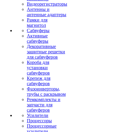
Видеорегистраторы
Антенны и
антенные адаптеры
Рамки для
магнитол
Сабвуферы
Активные
сабвуферы
Декоративные
защитные решетки
для сабвуферов
Короба для
установки
сабвуферов
Крепеж для
сабвуферов
Фазоинверторы,
трубы с раскрывом
Ремкомплекты и
запчасти для
сабвуферов
Усилители
Процессоры
Процессорные
усилители