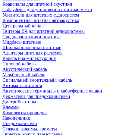
Коаксиалы для штатной акустики
Сабвуферы для установки в штатные места
Усилители для штатных аудиосистем
Компонентная штатная автоакустика
Центральный канал
Твитеры ВЧ для штатной аудиосистемы
Среднечастотники штатные
Мидбасы штатные
Широкополосники штатные
Адаптеры штатных разъемов
Кабель и комплектующие
Силовой кабель
Акустический кабель
Межблочный кабель
Сигнальный (монтажный) кабель
Автоматы питания
Акустические терминалы и сабвуферные чашки
Держатели для предохранителей
Дистрибьюторы
Клеммы
Комплекты проводов
Наконечники
Предохранители
Стяжки, зажимы, грометы
Оплетка, кожух, термоусадка