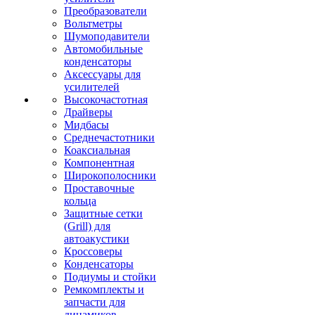
Преобразователи
Вольтметры
Шумоподавители
Автомобильные
конденсаторы
Аксессуары для
усилителей
Высокочастотная
Драйверы
Мидбасы
Среднечастотники
Коаксиальная
Компонентная
Широкополосники
Проставочные
кольца
Защитные сетки
(Grill) для
автоакустики
Кроссоверы
Конденсаторы
Подиумы и стойки
Ремкомплекты и
запчасти для
динамиков