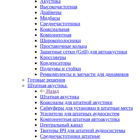
Акустика
Высокочастотная
Драйверы
Мидбасы
Среднечастотники
Коаксиальная
Компонентная
Широкополосники
Проставочные кольца
Защитные сетки (Grill) для автоакустики
Кроссоверы
Конденсаторы
Подиумы и стойки
Ремкомплекты и запчасти для динамиков
Готовые решения
Штатная акустика
Назад
Штатная акустика
Коаксиалы для штатной акустики
Сабвуферы для установки в штатные места
Усилители для штатных аудиосистем
Компонентная штатная автоакустика
Центральный канал
Твитеры ВЧ для штатной аудиосистемы
Среднечастотники штатные