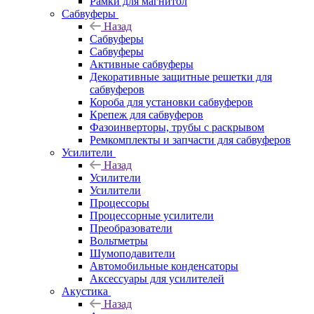
Рамки для магнитол
Сабвуферы
Назад
Сабвуферы
Сабвуферы
Активные сабвуферы
Декоративные защитные решетки для
сабвуферов
Короба для установки сабвуферов
Крепеж для сабвуферов
Фазоинверторы, трубы с раскрывом
Ремкомплекты и запчасти для сабвуферов
Усилители
Назад
Усилители
Усилители
Процессоры
Процессорные усилители
Преобразователи
Вольтметры
Шумоподавители
Автомобильные конденсаторы
Аксессуары для усилителей
Акустика
Назад