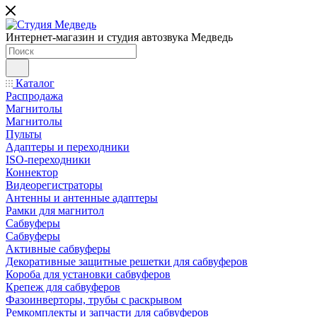
Интернет-магазин и студия автозвука Медведь
Каталог
Распродажа
Магнитолы
Магнитолы
Пульты
Адаптеры и переходники
ISO-переходники
Коннектор
Видеорегистраторы
Антенны и антенные адаптеры
Рамки для магнитол
Сабвуферы
Сабвуферы
Активные сабвуферы
Декоративные защитные решетки для сабвуферов
Короба для установки сабвуферов
Крепеж для сабвуферов
Фазоинверторы, трубы с раскрывом
Ремкомплекты и запчасти для сабвуферов