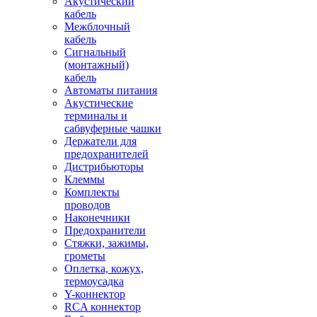
Акустический
кабель
Межблочный
кабель
Сигнальный
(монтажный)
кабель
Автоматы питания
Акустические
терминалы и
сабвуферные чашки
Держатели для
предохранителей
Дистрибьюторы
Клеммы
Комплекты
проводов
Наконечники
Предохранители
Стяжки, зажимы,
грометы
Оплетка, кожух,
термоусадка
Y-коннектор
RCA коннектор