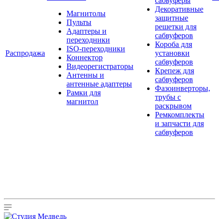
сабвуферы
Декоративные
Магнитолы
защитные
Пульты
решетки для
Адаптеры и
сабвуферов
переходники
Короба для
ISO-переходники
Распродажа
установки
Коннектор
сабвуферов
Видеорегистраторы
Крепеж для
Антенны и
сабвуферов
антенные адаптеры
Фазоинверторы,
Рамки для
трубы с
магнитол
раскрывом
Ремкомплекты
и запчасти для
сабвуферов