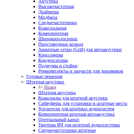
Акустика
Высокочастотная
Драйверы
Мидбасы
Среднечастотники
Коаксиальная
Компонентная
Широкополосники
Проставочные кольца
Защитные сетки (Grill) для автоакустики
Кроссоверы
Конденсаторы
Подиумы и стойки
Ремкомплекты и запчасти для динамиков
Готовые решения
Штатная акустика
Назад
Штатная акустика
Коаксиалы для штатной акустики
Сабвуферы для установки в штатные места
Усилители для штатных аудиосистем
Компонентная штатная автоакустика
Центральный канал
Твитеры ВЧ для штатной аудиосистемы
Среднечастотники штатные