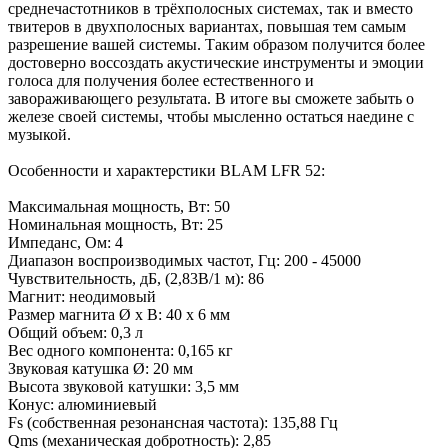
среднечастотников в трёхполосных системах, так и вместо
твитеров в двухполосных вариантах, повышая тем самым
разрешение вашей системы. Таким образом получится более
достоверно воссоздать акустические инструменты и эмоции
голоса для получения более естественного и
завораживающего результата. В итоге вы сможете забыть о
железе своей системы, чтобы мысленно остаться наедине с
музыкой.
Особенности и характерстики BLAM LFR 52:
Максимальная мощность, Вт: 50
Номинальная мощность, Вт: 25
Импеданс, Ом: 4
Диапазон воспроизводимых частот, Гц: 200 - 45000
Чувствительность, дБ, (2,83В/1 м): 86
Магнит: неодимовый
Размер магнита Ø x В: 40 x 6 мм
Общий объем: 0,3 л
Вес одного компонента: 0,165 кг
Звуковая катушка Ø: 20 мм
Высота звуковой катушки: 3,5 мм
Конус: алюминиевый
Fs (собственная резонансная частота): 135,88 Гц
Qms (механическая добротность): 2,85