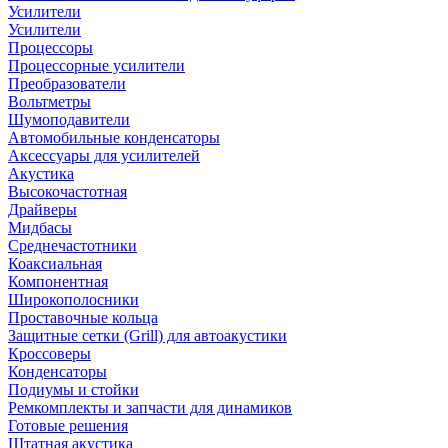
Усилители
Усилители
Процессоры
Процессорные усилители
Преобразователи
Вольтметры
Шумоподавители
Автомобильные конденсаторы
Аксессуары для усилителей
Акустика
Высокочастотная
Драйверы
Мидбасы
Среднечастотники
Коаксиальная
Компонентная
Широкополосники
Проставочные кольца
Защитные сетки (Grill) для автоакустики
Кроссоверы
Конденсаторы
Подиумы и стойки
Ремкомплекты и запчасти для динамиков
Готовые решения
Штатная акустика