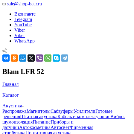
sale@shop-bear.ru
Вконтакте
Telegram
YouTube
Viber
Viber
WhatsApp
Blam LFR 52
Главная
—
Каталог
—
Акустика
Распродажа
Магнитолы
Сабвуферы
Усилители
Готовые
решения
Штатная акустика
Кабель и комплектующие
Вибро-
шумоизоляция
Питание
Приборы и
датчики
Автокосметика
Автосвет
Фирменная
атрибутика
Портативная акустика