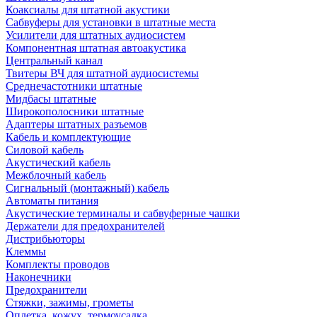
Коаксиалы для штатной акустики
Сабвуферы для установки в штатные места
Усилители для штатных аудиосистем
Компонентная штатная автоакустика
Центральный канал
Твитеры ВЧ для штатной аудиосистемы
Среднечастотники штатные
Мидбасы штатные
Широкополосники штатные
Адаптеры штатных разъемов
Кабель и комплектующие
Силовой кабель
Акустический кабель
Межблочный кабель
Сигнальный (монтажный) кабель
Автоматы питания
Акустические терминалы и сабвуферные чашки
Держатели для предохранителей
Дистрибьюторы
Клеммы
Комплекты проводов
Наконечники
Предохранители
Стяжки, зажимы, грометы
Оплетка, кожух, термоусадка