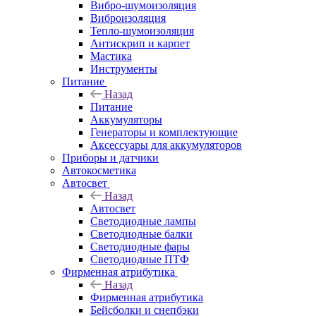
Вибро-шумоизоляция
Виброизоляция
Тепло-шумоизоляция
Антискрип и карпет
Мастика
Инструменты
Питание
Назад
Питание
Аккумуляторы
Генераторы и комплектующие
Аксессуары для аккумуляторов
Приборы и датчики
Автокосметика
Автосвет
Назад
Автосвет
Светодиодные лампы
Светодиодные балки
Светодиодные фары
Светодиодные ПТФ
Фирменная атрибутика
Назад
Фирменная атрибутика
Бейсболки и снепбэки