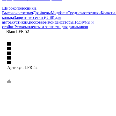
—
Широкополосники
Высокочастотная
Драйверы
Мидбасы
Среднечастотники
Коаксиа
кольца
Защитные сетки (Grill) для
автоакустики
Кроссоверы
Конденсаторы
Подиумы и
стойки
Ремкомплекты и запчасти для динамиков
—
Blam LFR 52
Артикул:
LFR 52