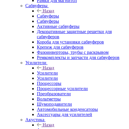
Рамки для магнитол
Сабвуферы
Назад
Сабвуферы
Сабвуферы
Активные сабвуферы
Декоративные защитные решетки для
сабвуферов
Короба для установки сабвуферов
Крепеж для сабвуферов
Фазоинверторы, трубы с раскрывом
Ремкомплекты и запчасти для сабвуферов
Усилители
Назад
Усилители
Усилители
Процессоры
Процессорные усилители
Преобразователи
Вольтметры
Шумоподавители
Автомобильные конденсаторы
Аксессуары для усилителей
Акустика
Назад