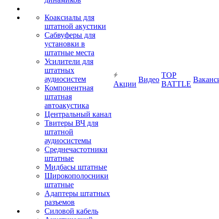
Коаксиалы для
штатной акустики
Сабвуферы для
установки в
штатные места
Усилители для
штатных
TOP
аудиосистем
Видео
Ваканс
Акции
BATTLE
Компонентная
штатная
автоакустика
Центральный канал
Твитеры ВЧ для
штатной
аудиосистемы
Среднечастотники
штатные
Мидбасы штатные
Широкополосники
штатные
Адаптеры штатных
разъемов
Силовой кабель