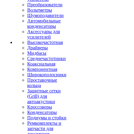
Преобразователи
Вольтметры
Шумоподавители
Автомобильные
конденсаторы
Аксессуары для
усилителей
Высокочастотная
Драйверы
Мидбасы
Среднечастотники
Коаксиальная
Компонентная
Широкополосники
Проставочные
кольца
Защитные сетки
(Grill) для
автоакустики
Кроссоверы
Конденсаторы
Подиумы и стойки
Ремкомплекты и
запчасти для
динамиков