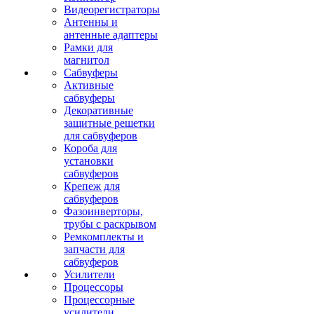
Видеорегистраторы
Антенны и
антенные адаптеры
Рамки для
магнитол
Сабвуферы
Активные
сабвуферы
Декоративные
защитные решетки
для сабвуферов
Короба для
установки
сабвуферов
Крепеж для
сабвуферов
Фазоинверторы,
трубы с раскрывом
Ремкомплекты и
запчасти для
сабвуферов
Усилители
Процессоры
Процессорные
усилители