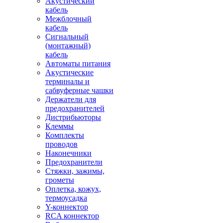
Акустический
кабель
Межблочный
кабель
Сигнальный
(монтажный)
кабель
Автоматы питания
Акустические
терминалы и
сабвуферные чашки
Держатели для
предохранителей
Дистрибьюторы
Клеммы
Комплекты
проводов
Наконечники
Предохранители
Стяжки, зажимы,
грометы
Оплетка, кожух,
термоусадка
Y-коннектор
RCA коннектор