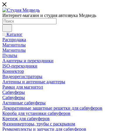
Интернет-магазин и студия автозвука Медведь
Каталог
Распродажа
Магнитолы
Магнитолы
Пульты
Адаптеры и переходники
ISO-переходники
Коннектор
Видеорегистраторы
Антенны и антенные адаптеры
Рамки для магнитол
Сабвуферы
Сабвуферы
Активные сабвуферы
Декоративные защитные решетки для сабвуферов
Короба для установки сабвуферов
Крепеж для сабвуферов
Фазоинверторы, трубы с раскрывом
Ремкомплекты и запчасти для сабвуферов