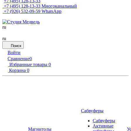
+7 (495) 128-13-33
+7 (495) 128-13-33
Многоканальный
+7 (926) 532-09-59
WhatsApp
ru
ru
Поиск
Войти
Сравнение
0
Избранные товары
0
Корзина
0
Сабвуферы
Сабвуферы
Активные
Магнитолы
У