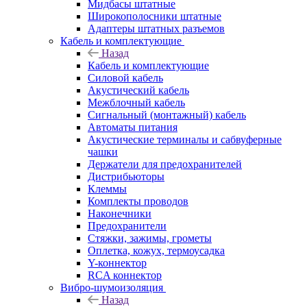
Мидбасы штатные
Широкополосники штатные
Адаптеры штатных разъемов
Кабель и комплектующие
Назад
Кабель и комплектующие
Силовой кабель
Акустический кабель
Межблочный кабель
Сигнальный (монтажный) кабель
Автоматы питания
Акустические терминалы и сабвуферные
чашки
Держатели для предохранителей
Дистрибьюторы
Клеммы
Комплекты проводов
Наконечники
Предохранители
Стяжки, зажимы, грометы
Оплетка, кожух, термоусадка
Y-коннектор
RCA коннектор
Вибро-шумоизоляция
Назад