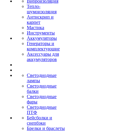
Виброизоляция
Тепло-
шумоизоляция
Антискрип и
карпет
Мастика
Инструменты
Аккумуляторы
Генераторы и
комплектующие
Аксессуары для
аккумуляторов
Светодиодные
лампы
Светодиодные
балки
Светодиодные
фары
Светодиодные
ПТФ
Бейсболки и
снепбэки
Брелки и браслеты