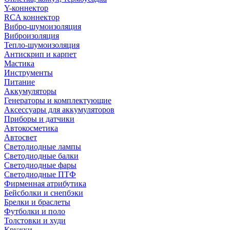
Y-коннектор
RCA коннектор
Вибро-шумоизоляция
Виброизоляция
Тепло-шумоизоляция
Антискрип и карпет
Мастика
Инструменты
Питание
Аккумуляторы
Генераторы и комплектующие
Аксессуары для аккумуляторов
Приборы и датчики
Автокосметика
Автосвет
Светодиодные лампы
Светодиодные балки
Светодиодные фары
Светодиодные ПТФ
Фирменная атрибутика
Бейсболки и снепбэки
Брелки и браслеты
Футболки и поло
Толстовки и худи
Кружки