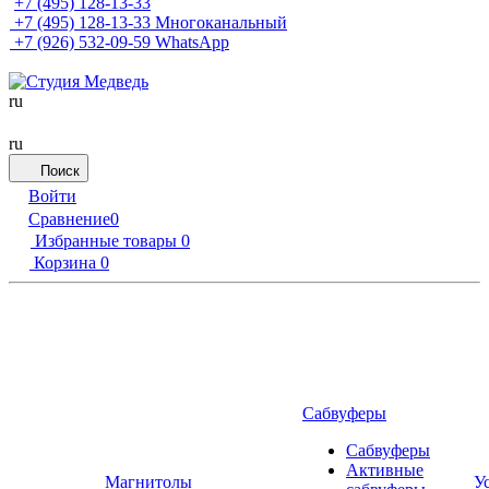
+7 (495) 128-13-33
+7 (495) 128-13-33
Многоканальный
+7 (926) 532-09-59
WhatsApp
ru
ru
Поиск
Войти
Сравнение
0
Избранные товары
0
Корзина
0
Сабвуферы
Сабвуферы
Активные
Магнитолы
У