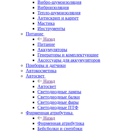
Вибро-шумоизоляция
Виброизоляция
Тепло-шумоизоляция
Антискрип и карпет
Мастика
Инструменты
Питание
Назад
Питание
Аккумуляторы
Генераторы и комплектующие
Аксессуары для аккумуляторов
Приборы и датчики
Автокосметика
Автосвет
Назад
Автосвет
Светодиодные лампы
Светодиодные балки
Светодиодные фары
Светодиодные ПТФ
Фирменная атрибутика
Назад
Фирменная атрибутика
Бейсболки и снепбэки