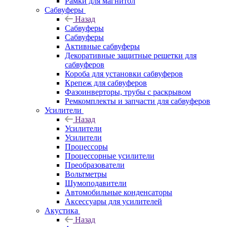
Рамки для магнитол
Сабвуферы
Назад
Сабвуферы
Сабвуферы
Активные сабвуферы
Декоративные защитные решетки для
сабвуферов
Короба для установки сабвуферов
Крепеж для сабвуферов
Фазоинверторы, трубы с раскрывом
Ремкомплекты и запчасти для сабвуферов
Усилители
Назад
Усилители
Усилители
Процессоры
Процессорные усилители
Преобразователи
Вольтметры
Шумоподавители
Автомобильные конденсаторы
Аксессуары для усилителей
Акустика
Назад