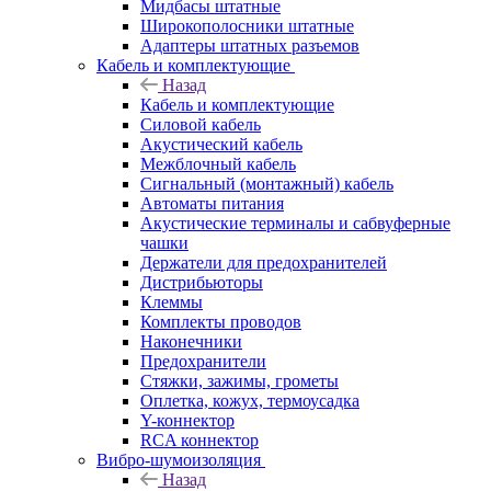
Мидбасы штатные
Широкополосники штатные
Адаптеры штатных разъемов
Кабель и комплектующие
Назад
Кабель и комплектующие
Силовой кабель
Акустический кабель
Межблочный кабель
Сигнальный (монтажный) кабель
Автоматы питания
Акустические терминалы и сабвуферные
чашки
Держатели для предохранителей
Дистрибьюторы
Клеммы
Комплекты проводов
Наконечники
Предохранители
Стяжки, зажимы, грометы
Оплетка, кожух, термоусадка
Y-коннектор
RCA коннектор
Вибро-шумоизоляция
Назад