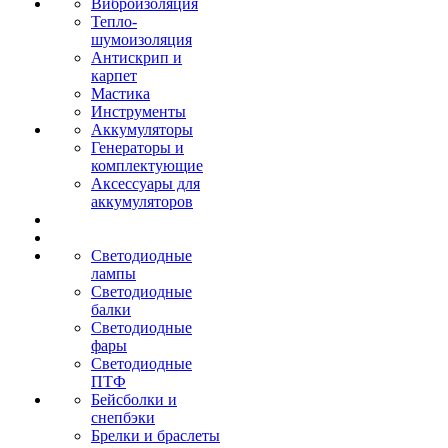
Виброизоляция
Тепло-
шумоизоляция
Антискрип и
карпет
Мастика
Инструменты
Аккумуляторы
Генераторы и
комплектующие
Аксессуары для
аккумуляторов
Светодиодные
лампы
Светодиодные
балки
Светодиодные
фары
Светодиодные
ПТФ
Бейсболки и
снепбэки
Брелки и браслеты