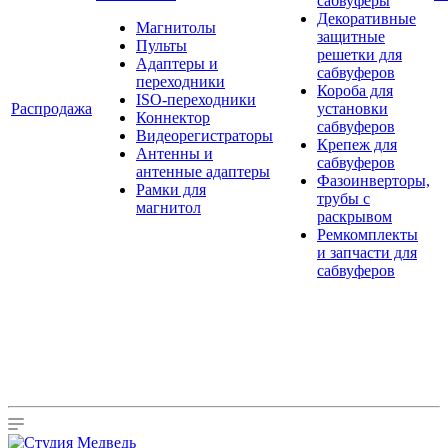
сабвуферы
Декоративные
Магнитолы
защитные
Пульты
решетки для
Адаптеры и
сабвуферов
переходники
Короба для
ISO-переходники
Распродажа
установки
Коннектор
сабвуферов
Видеорегистраторы
Крепеж для
Антенны и
сабвуферов
антенные адаптеры
Фазоинверторы,
Рамки для
трубы с
магнитол
раскрывом
Ремкомплекты
и запчасти для
сабвуферов