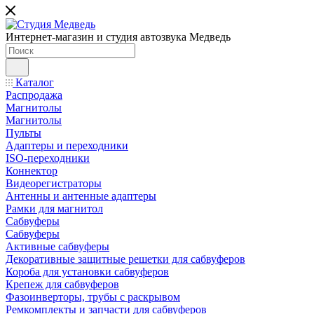
Интернет-магазин и студия автозвука Медведь
Каталог
Распродажа
Магнитолы
Магнитолы
Пульты
Адаптеры и переходники
ISO-переходники
Коннектор
Видеорегистраторы
Антенны и антенные адаптеры
Рамки для магнитол
Сабвуферы
Сабвуферы
Активные сабвуферы
Декоративные защитные решетки для сабвуферов
Короба для установки сабвуферов
Крепеж для сабвуферов
Фазоинверторы, трубы с раскрывом
Ремкомплекты и запчасти для сабвуферов