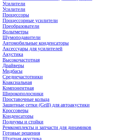
Усилители
Усилители
Процессоры
Процессорные усилители
Преобразователи
Вольтметры
Шумоподавители
Автомобильные конденсаторы
Аксессуары для усилителей
Акустика
Высокочастотная
Драйверы
Мидбасы
Среднечастотники
Коаксиальная
Компонентная
Широкополосники
Проставочные кольца
Защитные сетки (Grill) для автоакустики
Кроссоверы
Конденсаторы
Подиумы и стойки
Ремкомплекты и запчасти для динамиков
Готовые решения
Штатная акустика