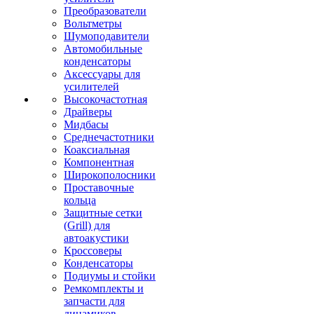
Преобразователи
Вольтметры
Шумоподавители
Автомобильные
конденсаторы
Аксессуары для
усилителей
Высокочастотная
Драйверы
Мидбасы
Среднечастотники
Коаксиальная
Компонентная
Широкополосники
Проставочные
кольца
Защитные сетки
(Grill) для
автоакустики
Кроссоверы
Конденсаторы
Подиумы и стойки
Ремкомплекты и
запчасти для
динамиков