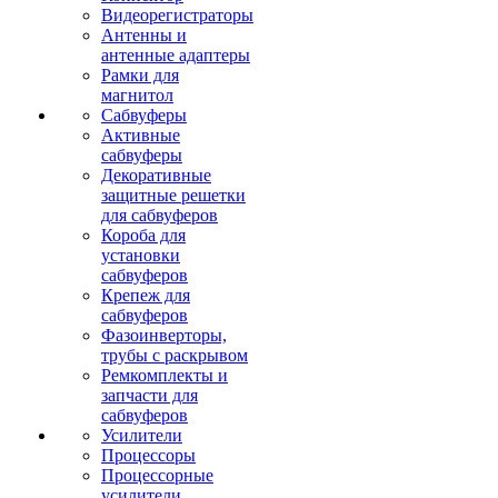
Видеорегистраторы
Антенны и
антенные адаптеры
Рамки для
магнитол
Сабвуферы
Активные
сабвуферы
Декоративные
защитные решетки
для сабвуферов
Короба для
установки
сабвуферов
Крепеж для
сабвуферов
Фазоинверторы,
трубы с раскрывом
Ремкомплекты и
запчасти для
сабвуферов
Усилители
Процессоры
Процессорные
усилители