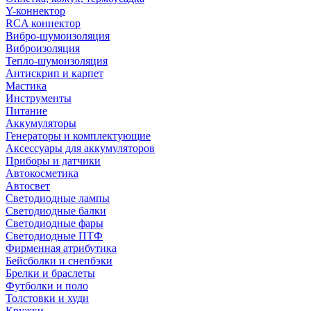
Y-коннектор
RCA коннектор
Вибро-шумоизоляция
Виброизоляция
Тепло-шумоизоляция
Антискрип и карпет
Мастика
Инструменты
Питание
Аккумуляторы
Генераторы и комплектующие
Аксессуары для аккумуляторов
Приборы и датчики
Автокосметика
Автосвет
Светодиодные лампы
Светодиодные балки
Светодиодные фары
Светодиодные ПТФ
Фирменная атрибутика
Бейсболки и снепбэки
Брелки и браслеты
Футболки и поло
Толстовки и худи
Кружки