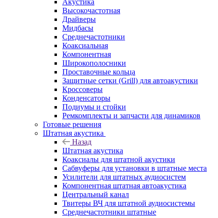
Акустика
Высокочастотная
Драйверы
Мидбасы
Среднечастотники
Коаксиальная
Компонентная
Широкополосники
Проставочные кольца
Защитные сетки (Grill) для автоакустики
Кроссоверы
Конденсаторы
Подиумы и стойки
Ремкомплекты и запчасти для динамиков
Готовые решения
Штатная акустика
Назад
Штатная акустика
Коаксиалы для штатной акустики
Сабвуферы для установки в штатные места
Усилители для штатных аудиосистем
Компонентная штатная автоакустика
Центральный канал
Твитеры ВЧ для штатной аудиосистемы
Среднечастотники штатные