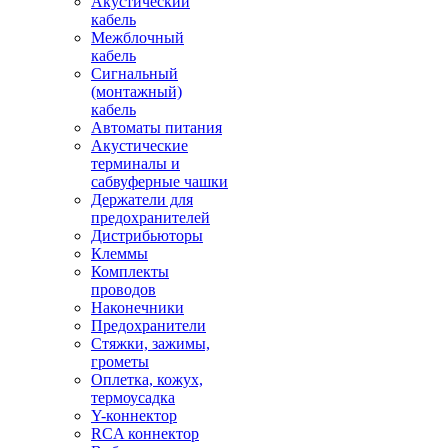
Акустический
кабель
Межблочный
кабель
Сигнальный
(монтажный)
кабель
Автоматы питания
Акустические
терминалы и
сабвуферные чашки
Держатели для
предохранителей
Дистрибьюторы
Клеммы
Комплекты
проводов
Наконечники
Предохранители
Стяжки, зажимы,
грометы
Оплетка, кожух,
термоусадка
Y-коннектор
RCA коннектор