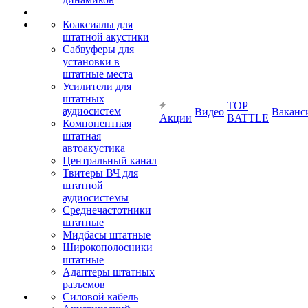
Коаксиалы для
штатной акустики
Сабвуферы для
установки в
штатные места
Усилители для
штатных
TOP
аудиосистем
Видео
Ваканс
Акции
BATTLE
Компонентная
штатная
автоакустика
Центральный канал
Твитеры ВЧ для
штатной
аудиосистемы
Среднечастотники
штатные
Мидбасы штатные
Широкополосники
штатные
Адаптеры штатных
разъемов
Силовой кабель