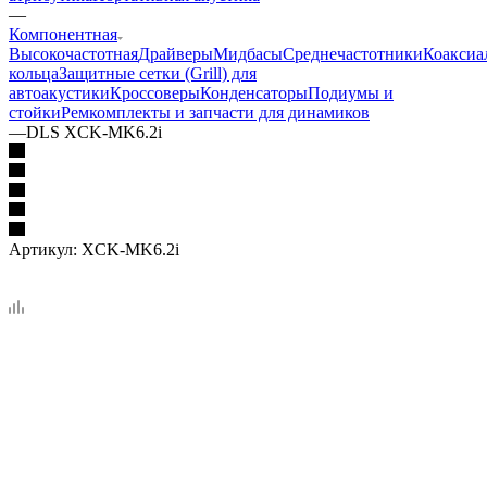
—
Компонентная
Высокочастотная
Драйверы
Мидбасы
Среднечастотники
Коаксиа
кольца
Защитные сетки (Grill) для
автоакустики
Кроссоверы
Конденсаторы
Подиумы и
стойки
Ремкомплекты и запчасти для динамиков
—
DLS XCK-MK6.2i
Артикул:
XCK-MK6.2i