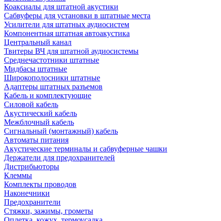
Коаксиалы для штатной акустики
Сабвуферы для установки в штатные места
Усилители для штатных аудиосистем
Компонентная штатная автоакустика
Центральный канал
Твитеры ВЧ для штатной аудиосистемы
Среднечастотники штатные
Мидбасы штатные
Широкополосники штатные
Адаптеры штатных разъемов
Кабель и комплектующие
Силовой кабель
Акустический кабель
Межблочный кабель
Сигнальный (монтажный) кабель
Автоматы питания
Акустические терминалы и сабвуферные чашки
Держатели для предохранителей
Дистрибьюторы
Клеммы
Комплекты проводов
Наконечники
Предохранители
Стяжки, зажимы, грометы
Оплетка, кожух, термоусадка