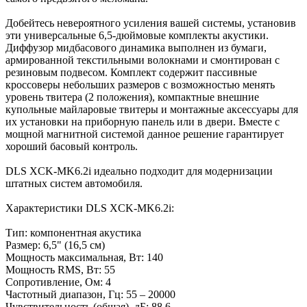
Добейтесь невероятного усиления вашей системы, установив
эти универсальные 6,5-дюймовые комплекты акустики.
Диффузор мидбасового динамика выполнен из бумаги,
армированной текстильными волокнами и смонтирован с
резиновым подвесом. Комплект содержит пассивные
кроссоверы небольших размеров с возможностью менять
уровень твитера (2 положения), компактные внешние
купольные майларовые твитеры и монтажные аксессуары для
их установки на приборную панель или в двери. Вместе с
мощной магнитной системой данное решение гарантирует
хороший басовый контроль.
DLS XCK-MK6.2i идеально подходит для модернизации
штатных систем автомобиля.
Характеристики DLS XCK-MK6.2i:
Тип: компонентная акустика
Размер: 6,5" (16,5 см)
Мощность максимальная, Вт: 140
Мощность RMS, Вт: 55
Сопротивление, Ом: 4
Частотный диапазон, Гц: 55 – 20000
Чувствительность (общая), дБ: 88,6