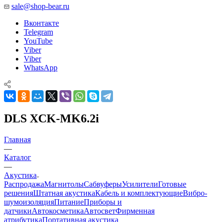
sale@shop-bear.ru
Вконтакте
Telegram
YouTube
Viber
Viber
WhatsApp
DLS XCK-MK6.2i
Главная
—
Каталог
—
Акустика
Распродажа
Магнитолы
Сабвуферы
Усилители
Готовые
решения
Штатная акустика
Кабель и комплектующие
Вибро-
шумоизоляция
Питание
Приборы и
датчики
Автокосметика
Автосвет
Фирменная
атрибутика
Портативная акустика