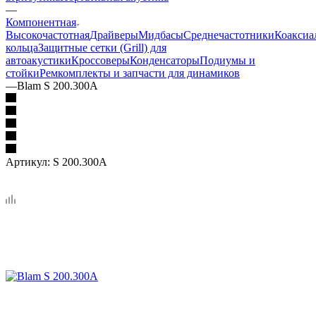
—
Компонентная
Высокочастотная
Драйверы
Мидбасы
Среднечастотники
Коаксиа
кольца
Защитные сетки (Grill) для
автоакустики
Кроссоверы
Конденсаторы
Подиумы и
стойки
Ремкомплекты и запчасти для динамиков
—
Blam S 200.300A
Артикул:
S 200.300A