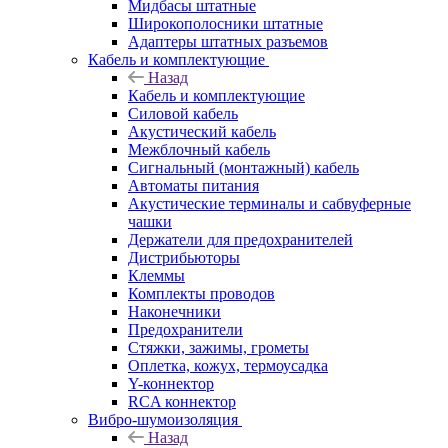
Мидбасы штатные
Широкополосники штатные
Адаптеры штатных разъемов
Кабель и комплектующие
Назад
Кабель и комплектующие
Силовой кабель
Акустический кабель
Межблочный кабель
Сигнальный (монтажный) кабель
Автоматы питания
Акустические терминалы и сабвуферные
чашки
Держатели для предохранителей
Дистрибьюторы
Клеммы
Комплекты проводов
Наконечники
Предохранители
Стяжки, зажимы, грометы
Оплетка, кожух, термоусадка
Y-коннектор
RCA коннектор
Вибро-шумоизоляция
Назад