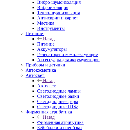
Вибро-шумоизоляция
Виброизоляция
Тепло-шумоизоляция
Антискрип и карпет
Мастика
Инструменты
Питание
Назад
Питание
Аккумуляторы
Генераторы и комплектующие
Аксессуары для аккумуляторов
Приборы и датчики
Автокосметика
Автосвет
Назад
Автосвет
Светодиодные лампы
Светодиодные балки
Светодиодные фары
Светодиодные ПТФ
Фирменная атрибутика
Назад
Фирменная атрибутика
Бейсболки и снепбэки