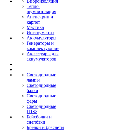
Виброизоляция
Тепло-
шумоизоляция
Антискрип и
карпет
Мастика
Инструменты
Аккумуляторы
Генераторы и
комплектующие
Аксессуары для
аккумуляторов
Светодиодные
лампы
Светодиодные
балки
Светодиодные
фары
Светодиодные
ПТФ
Бейсболки и
снепбэки
Брелки и браслеты