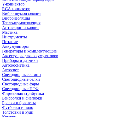
Y-коннектор
RCA коннектор
Вибро-шумоизоляция
Виброизоляция
Тепло-шумоизоляция
Антискрип и карпет
Мастика
Инструменты
Питание
Аккумуляторы
Генераторы и комплектующие
Аксессуары для аккумуляторов
Приборы и датчики
Автокосметика
Автосвет
Светодиодные лампы
Светодиодные балки
Светодиодные фары
Светодиодные ПТФ
Фирменная атрибутика
Бейсболки и снепбэки
Брелки и браслеты
Футболки и поло
Толстовки и худи
Кружки