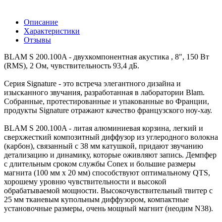
Описание
Характеристики
Отзывы
BLAM S 200.100A - двухкомпонентная акустика , 8", 150 Вт
(RMS), 2 Ом, чувствительность 93,4 дБ.
Серия Signature - это встреча элегантного дизайна и
изысканного звучания, разработанная в лаборатории Blam.
Собранные, протестированные и упакованные во Франции,
продукты Signature отражают качество французского ноу-хау.
BLAM S 200.100A - литая алюминиевая корзина, легкий и
сверхжесткий композитный диффузор из углеродного волокна
(карбон), связанный с 38 мм катушкой, придают звучанию
детализацию и динамику, которые оживляют запись. Демпфер
с длительным сроком службы Conex и большие размеры
магнита (100 мм x 20 мм) способствуют оптимальному QTS,
хорошему уровню чувствительности и высокой
обрабатываемой мощности. Высокочувствительный твитер с
25 мм тканевым купольным диффузором, компактные
установочные размеры, очень мощный магнит (неодим N38).