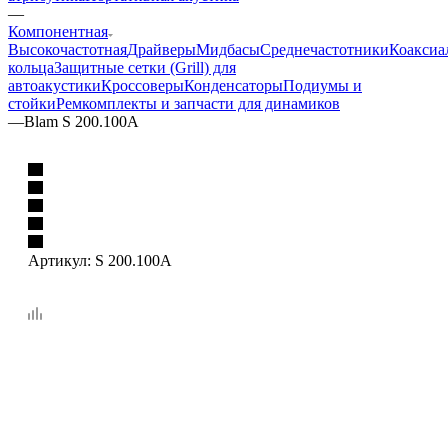
—
Компонентная
Высокочастотная
Драйверы
Мидбасы
Среднечастотники
Коаксиа
кольца
Защитные сетки (Grill) для
автоакустики
Кроссоверы
Конденсаторы
Подиумы и
стойки
Ремкомплекты и запчасти для динамиков
—
Blam S 200.100A
Артикул:
S 200.100A