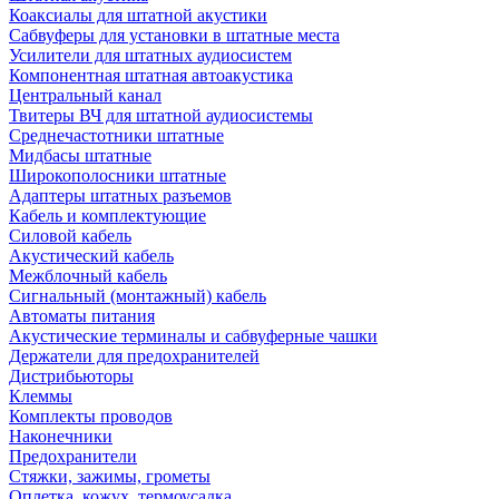
Коаксиалы для штатной акустики
Сабвуферы для установки в штатные места
Усилители для штатных аудиосистем
Компонентная штатная автоакустика
Центральный канал
Твитеры ВЧ для штатной аудиосистемы
Среднечастотники штатные
Мидбасы штатные
Широкополосники штатные
Адаптеры штатных разъемов
Кабель и комплектующие
Силовой кабель
Акустический кабель
Межблочный кабель
Сигнальный (монтажный) кабель
Автоматы питания
Акустические терминалы и сабвуферные чашки
Держатели для предохранителей
Дистрибьюторы
Клеммы
Комплекты проводов
Наконечники
Предохранители
Стяжки, зажимы, грометы
Оплетка, кожух, термоусадка