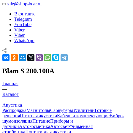
sale@shop-bear.ru
Вконтакте
Telegram
YouTube
Viber
Viber
WhatsApp
Blam S 200.100A
Главная
—
Каталог
—
Акустика
Распродажа
Магнитолы
Сабвуферы
Усилители
Готовые
решения
Штатная акустика
Кабель и комплектующие
Вибро-
шумоизоляция
Питание
Приборы и
датчики
Автокосметика
Автосвет
Фирменная
атрибутика
Портативная акустика