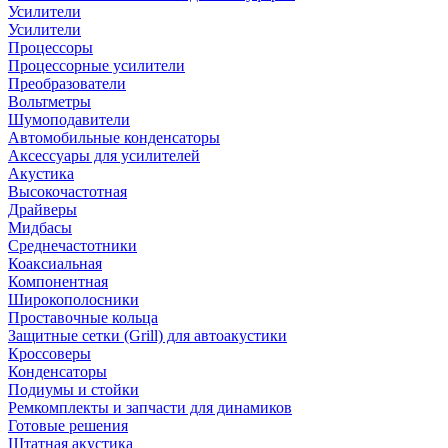
Усилители
Усилители
Процессоры
Процессорные усилители
Преобразователи
Вольтметры
Шумоподавители
Автомобильные конденсаторы
Аксессуары для усилителей
Акустика
Высокочастотная
Драйверы
Мидбасы
Среднечастотники
Коаксиальная
Компонентная
Широкополосники
Проставочные кольца
Защитные сетки (Grill) для автоакустики
Кроссоверы
Конденсаторы
Подиумы и стойки
Ремкомплекты и запчасти для динамиков
Готовые решения
Штатная акустика