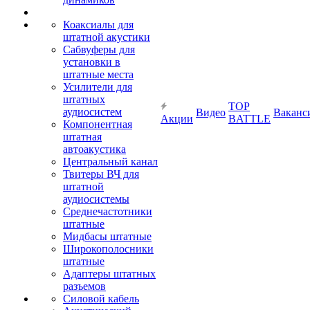
Коаксиалы для
штатной акустики
Сабвуферы для
установки в
штатные места
Усилители для
штатных
TOP
аудиосистем
Видео
Ваканс
Акции
BATTLE
Компонентная
штатная
автоакустика
Центральный канал
Твитеры ВЧ для
штатной
аудиосистемы
Среднечастотники
штатные
Мидбасы штатные
Широкополосники
штатные
Адаптеры штатных
разъемов
Силовой кабель