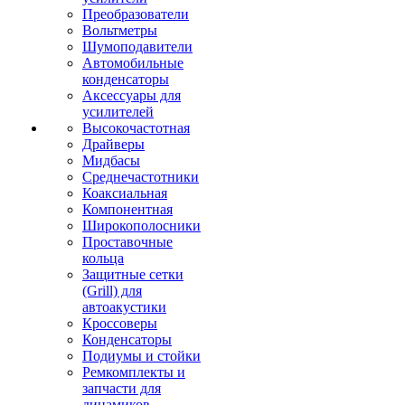
Преобразователи
Вольтметры
Шумоподавители
Автомобильные
конденсаторы
Аксессуары для
усилителей
Высокочастотная
Драйверы
Мидбасы
Среднечастотники
Коаксиальная
Компонентная
Широкополосники
Проставочные
кольца
Защитные сетки
(Grill) для
автоакустики
Кроссоверы
Конденсаторы
Подиумы и стойки
Ремкомплекты и
запчасти для
динамиков