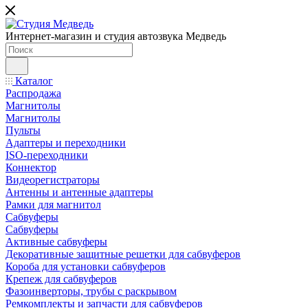
Интернет-магазин и студия автозвука Медведь
Каталог
Распродажа
Магнитолы
Магнитолы
Пульты
Адаптеры и переходники
ISO-переходники
Коннектор
Видеорегистраторы
Антенны и антенные адаптеры
Рамки для магнитол
Сабвуферы
Сабвуферы
Активные сабвуферы
Декоративные защитные решетки для сабвуферов
Короба для установки сабвуферов
Крепеж для сабвуферов
Фазоинверторы, трубы с раскрывом
Ремкомплекты и запчасти для сабвуферов