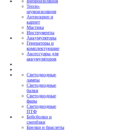
Виброизоляция
Тепло-
шумоизоляция
Антискрип и
карпет
Мастика
Инструменты
Аккумуляторы
Генераторы и
комплектующие
Аксессуары для
аккумуляторов
Светодиодные
лампы
Светодиодные
балки
Светодиодные
фары
Светодиодные
ПТФ
Бейсболки и
снепбэки
Брелки и браслеты