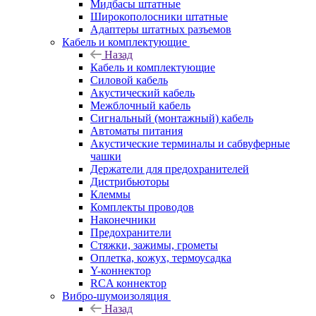
Мидбасы штатные
Широкополосники штатные
Адаптеры штатных разъемов
Кабель и комплектующие
Назад
Кабель и комплектующие
Силовой кабель
Акустический кабель
Межблочный кабель
Сигнальный (монтажный) кабель
Автоматы питания
Акустические терминалы и сабвуферные
чашки
Держатели для предохранителей
Дистрибьюторы
Клеммы
Комплекты проводов
Наконечники
Предохранители
Стяжки, зажимы, грометы
Оплетка, кожух, термоусадка
Y-коннектор
RCA коннектор
Вибро-шумоизоляция
Назад