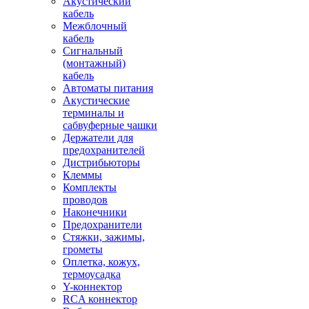
Акустический
кабель
Межблочный
кабель
Сигнальный
(монтажный)
кабель
Автоматы питания
Акустические
терминалы и
сабвуферные чашки
Держатели для
предохранителей
Дистрибьюторы
Клеммы
Комплекты
проводов
Наконечники
Предохранители
Стяжки, зажимы,
грометы
Оплетка, кожух,
термоусадка
Y-коннектор
RCA коннектор