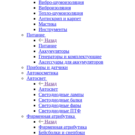
Вибро-шумоизоляция
Виброизоляция
Тепло-шумоизоляция
Антискрип и карпет
Мастика
Инструменты
Питание
Назад
Питание
Аккумуляторы
Генераторы и комплектующие
Аксессуары для аккумуляторов
Приборы и датчики
Автокосметика
Автосвет
Назад
Автосвет
Светодиодные лампы
Светодиодные балки
Светодиодные фары
Светодиодные ПТФ
Фирменная атрибутика
Назад
Фирменная атрибутика
Бейсболки и снепбэки