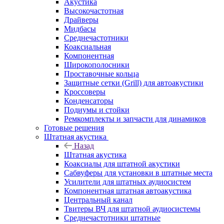
Акустика
Высокочастотная
Драйверы
Мидбасы
Среднечастотники
Коаксиальная
Компонентная
Широкополосники
Проставочные кольца
Защитные сетки (Grill) для автоакустики
Кроссоверы
Конденсаторы
Подиумы и стойки
Ремкомплекты и запчасти для динамиков
Готовые решения
Штатная акустика
Назад
Штатная акустика
Коаксиалы для штатной акустики
Сабвуферы для установки в штатные места
Усилители для штатных аудиосистем
Компонентная штатная автоакустика
Центральный канал
Твитеры ВЧ для штатной аудиосистемы
Среднечастотники штатные