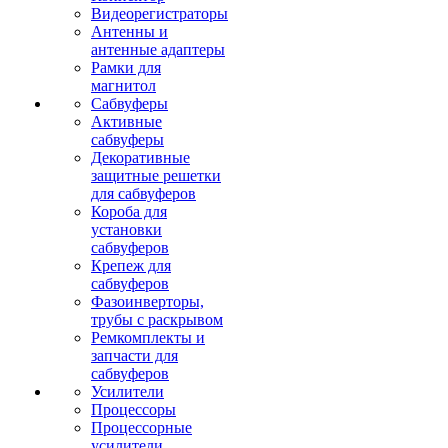
Видеорегистраторы
Антенны и
антенные адаптеры
Рамки для
магнитол
Сабвуферы
Активные
сабвуферы
Декоративные
защитные решетки
для сабвуферов
Короба для
установки
сабвуферов
Крепеж для
сабвуферов
Фазоинверторы,
трубы с раскрывом
Ремкомплекты и
запчасти для
сабвуферов
Усилители
Процессоры
Процессорные
усилители