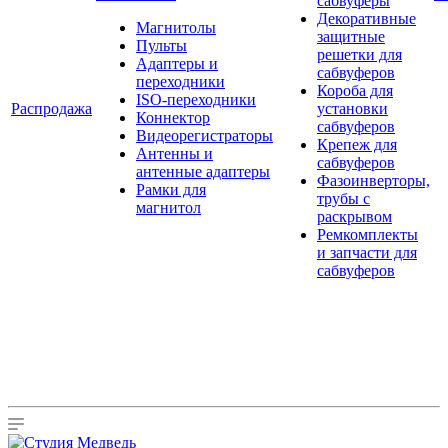
сабвуферы
Декоративные
Магнитолы
защитные
Пульты
решетки для
Адаптеры и
сабвуферов
переходники
Короба для
ISO-переходники
Распродажа
установки
Коннектор
сабвуферов
Видеорегистраторы
Крепеж для
Антенны и
сабвуферов
антенные адаптеры
Фазоинверторы,
Рамки для
трубы с
магнитол
раскрывом
Ремкомплекты
и запчасти для
сабвуферов