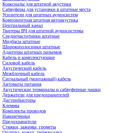
Коаксиалы для штатной акустики
Сабвуферы для установки в штатные места
Усилители для штатных аудиосистем
Компонентная штатная автоакустика
Центральный канал
Твитеры ВЧ для штатной аудиосистемы
Среднечастотники штатные
Мидбасы штатные
Широкополосники штатные
Адаптеры штатных разъемов
Кабель и комплектующие
Силовой кабель
Акустический кабель
Межблочный кабель
Сигнальный (монтажный) кабель
Автоматы питания
Акустические терминалы и сабвуферные чашки
Держатели для предохранителей
Дистрибьюторы
Клеммы
Комплекты проводов
Наконечники
Предохранители
Стяжки, зажимы, грометы
Оплетка, кожух, термоусадка