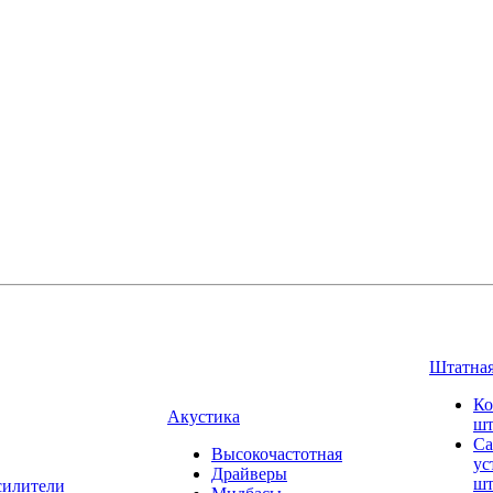
Штатная
Ко
Акустика
шт
Са
Высокочастотная
ус
Драйверы
шт
силители