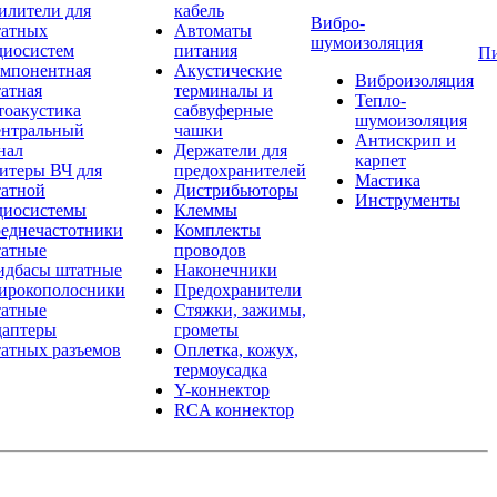
илители для
кабель
Вибро-
атных
Автоматы
шумоизоляция
диосистем
питания
П
мпонентная
Акустические
Виброизоляция
атная
терминалы и
Тепло-
тоакустика
сабвуферные
шумоизоляция
нтральный
чашки
Антискрип и
нал
Держатели для
карпет
итеры ВЧ для
предохранителей
Мастика
атной
Дистрибьюторы
Инструменты
диосистемы
Клеммы
еднечастотники
Комплекты
атные
проводов
дбасы штатные
Наконечники
рокополосники
Предохранители
атные
Стяжки, зажимы,
аптеры
грометы
атных разъемов
Оплетка, кожух,
термоусадка
Y-коннектор
RCA коннектор