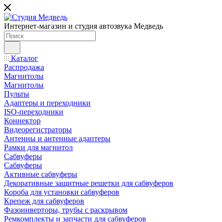
Интернет-магазин и студия автозвука Медведь
Каталог
Распродажа
Магнитолы
Магнитолы
Пульты
Адаптеры и переходники
ISO-переходники
Коннектор
Видеорегистраторы
Антенны и антенные адаптеры
Рамки для магнитол
Сабвуферы
Сабвуферы
Активные сабвуферы
Декоративные защитные решетки для сабвуферов
Короба для установки сабвуферов
Крепеж для сабвуферов
Фазоинверторы, трубы с раскрывом
Ремкомплекты и запчасти для сабвуферов