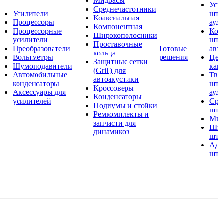
Мидбасы
Ус
Среднечастотники
Усилители
шт
Коаксиальная
Процессоры
ау
Компонентная
Процессорные
Ко
Широкополосники
усилители
шт
Проставочные
Преобразователи
Готовые
ав
кольца
Вольтметры
решения
Це
Защитные сетки
Шумоподавители
ка
(Grill) для
Автомобильные
Тв
автоакустики
конденсаторы
шт
Кроссоверы
Аксессуары для
ау
Конденсаторы
усилителей
Ср
Подиумы и стойки
шт
Ремкомплекты и
Ми
запчасти для
Ши
динамиков
шт
Ад
шт