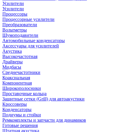
Усилители
Усилители
Процессоры
Процессорные усилители
Преобразователи
Вольтметры
Шумоподавители
Автомобильные конденсаторы
Аксессуары для усилителей
Акустика
Высокочастотная
Драйверы
Мидбасы
Среднечастотники
Коаксиальная
Компонентная
Широкополосники
Проставочные кольца
Защитные сетки (Grill) для автоакустики
Кроссоверы
Конденсаторы
Подиумы и стойки
Ремкомплекты и запчасти для динамиков
Готовые решения
Штатная акустика