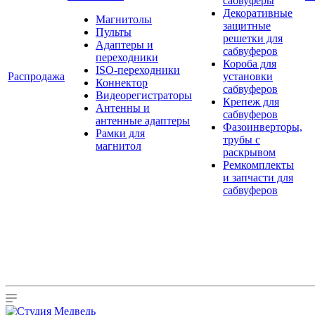
сабвуферы
Декоративные
Магнитолы
защитные
Пульты
решетки для
Адаптеры и
сабвуферов
переходники
Короба для
ISO-переходники
Распродажа
установки
Коннектор
сабвуферов
Видеорегистраторы
Крепеж для
Антенны и
сабвуферов
антенные адаптеры
Фазоинверторы,
Рамки для
трубы с
магнитол
раскрывом
Ремкомплекты
и запчасти для
сабвуферов