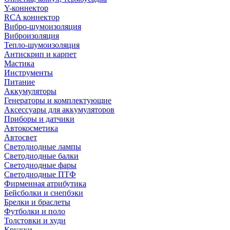
Y-коннектор
RCA коннектор
Вибро-шумоизоляция
Виброизоляция
Тепло-шумоизоляция
Антискрип и карпет
Мастика
Инструменты
Питание
Аккумуляторы
Генераторы и комплектующие
Аксессуары для аккумуляторов
Приборы и датчики
Автокосметика
Автосвет
Светодиодные лампы
Светодиодные балки
Светодиодные фары
Светодиодные ПТФ
Фирменная атрибутика
Бейсболки и снепбэки
Брелки и браслеты
Футболки и поло
Толстовки и худи
Кружки