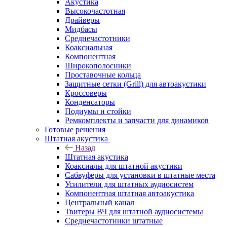
Акустика
Высокочастотная
Драйверы
Мидбасы
Среднечастотники
Коаксиальная
Компонентная
Широкополосники
Проставочные кольца
Защитные сетки (Grill) для автоакустики
Кроссоверы
Конденсаторы
Подиумы и стойки
Ремкомплекты и запчасти для динамиков
Готовые решения
Штатная акустика
Назад
Штатная акустика
Коаксиалы для штатной акустики
Сабвуферы для установки в штатные места
Усилители для штатных аудиосистем
Компонентная штатная автоакустика
Центральный канал
Твитеры ВЧ для штатной аудиосистемы
Среднечастотники штатные