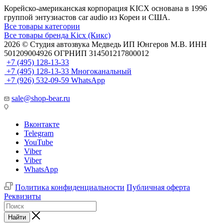
Корейско-американская корпорация KICX основана в 1996
группой энтузиастов car audio из Кореи и США.
Все товары категории
Все товары бренда Kicx (Кикс)
2026 © Cтудия автозвука Медведь ИП Юнгеров М.В. ИНН
501209004926 ОГРНИП 314501217800012
+7 (495) 128-13-33
+7 (495) 128-13-33
Многоканальный
+7 (926) 532-09-59
WhatsApp
sale@shop-bear.ru
Вконтакте
Telegram
YouTube
Viber
Viber
WhatsApp
Политика конфиденциальности
Публичная оферта
Реквизиты
Найти