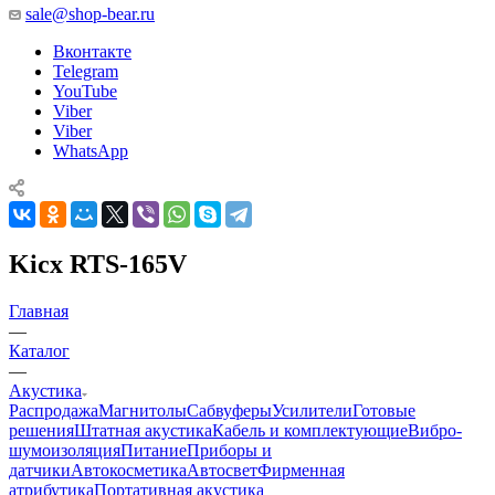
sale@shop-bear.ru
Вконтакте
Telegram
YouTube
Viber
Viber
WhatsApp
Kicx RTS-165V
Главная
—
Каталог
—
Акустика
Распродажа
Магнитолы
Сабвуферы
Усилители
Готовые
решения
Штатная акустика
Кабель и комплектующие
Вибро-
шумоизоляция
Питание
Приборы и
датчики
Автокосметика
Автосвет
Фирменная
атрибутика
Портативная акустика