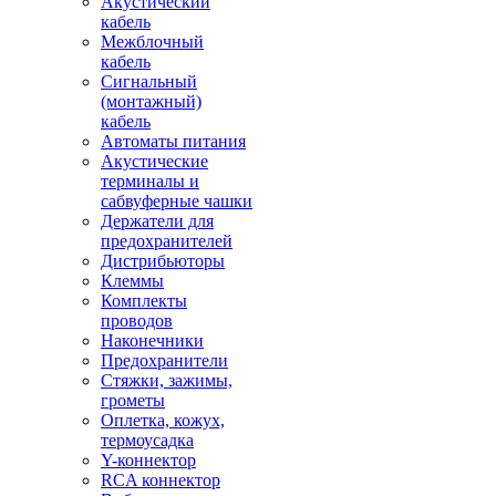
Акустический
кабель
Межблочный
кабель
Сигнальный
(монтажный)
кабель
Автоматы питания
Акустические
терминалы и
сабвуферные чашки
Держатели для
предохранителей
Дистрибьюторы
Клеммы
Комплекты
проводов
Наконечники
Предохранители
Стяжки, зажимы,
грометы
Оплетка, кожух,
термоусадка
Y-коннектор
RCA коннектор