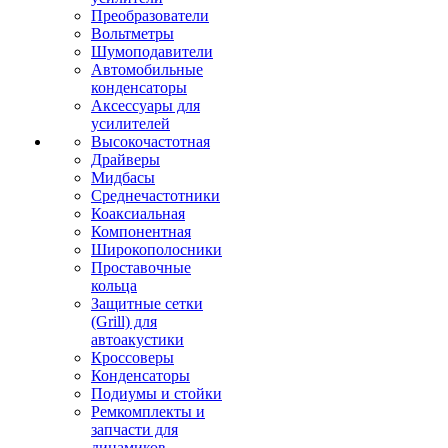
Преобразователи
Вольтметры
Шумоподавители
Автомобильные
конденсаторы
Аксессуары для
усилителей
Высокочастотная
Драйверы
Мидбасы
Среднечастотники
Коаксиальная
Компонентная
Широкополосники
Проставочные
кольца
Защитные сетки
(Grill) для
автоакустики
Кроссоверы
Конденсаторы
Подиумы и стойки
Ремкомплекты и
запчасти для
динамиков