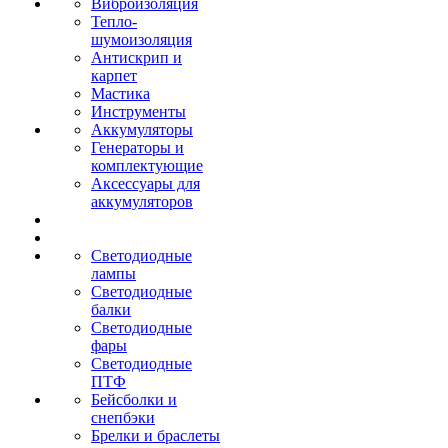
Виброизоляция
Тепло-
шумоизоляция
Антискрип и
карпет
Мастика
Инструменты
Аккумуляторы
Генераторы и
комплектующие
Аксессуары для
аккумуляторов
Светодиодные
лампы
Светодиодные
балки
Светодиодные
фары
Светодиодные
ПТФ
Бейсболки и
снепбэки
Брелки и браслеты