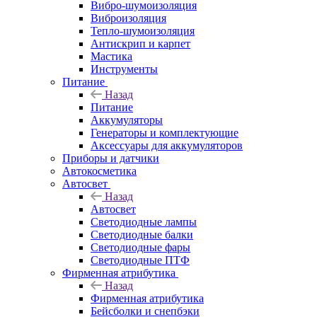
Вибро-шумоизоляция
Виброизоляция
Тепло-шумоизоляция
Антискрип и карпет
Мастика
Инструменты
Питание
Назад
Питание
Аккумуляторы
Генераторы и комплектующие
Аксессуары для аккумуляторов
Приборы и датчики
Автокосметика
Автосвет
Назад
Автосвет
Светодиодные лампы
Светодиодные балки
Светодиодные фары
Светодиодные ПТФ
Фирменная атрибутика
Назад
Фирменная атрибутика
Бейсболки и снепбэки