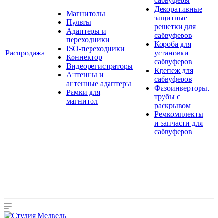
сабвуферы
Декоративные
Магнитолы
защитные
Пульты
решетки для
Адаптеры и
сабвуферов
переходники
Короба для
ISO-переходники
Распродажа
установки
Коннектор
сабвуферов
Видеорегистраторы
Крепеж для
Антенны и
сабвуферов
антенные адаптеры
Фазоинверторы,
Рамки для
трубы с
магнитол
раскрывом
Ремкомплекты
и запчасти для
сабвуферов