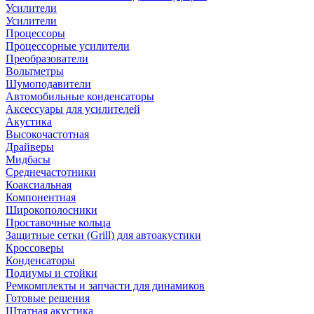
Усилители
Усилители
Процессоры
Процессорные усилители
Преобразователи
Вольтметры
Шумоподавители
Автомобильные конденсаторы
Аксессуары для усилителей
Акустика
Высокочастотная
Драйверы
Мидбасы
Среднечастотники
Коаксиальная
Компонентная
Широкополосники
Проставочные кольца
Защитные сетки (Grill) для автоакустики
Кроссоверы
Конденсаторы
Подиумы и стойки
Ремкомплекты и запчасти для динамиков
Готовые решения
Штатная акустика