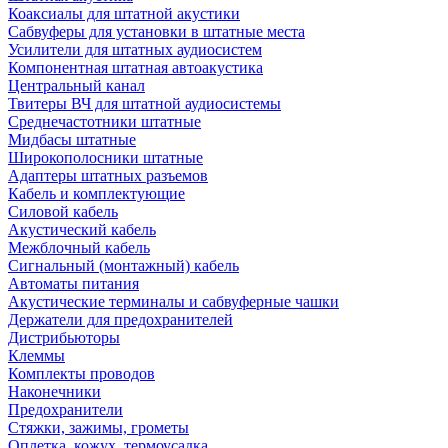
Коаксиалы для штатной акустики
Сабвуферы для установки в штатные места
Усилители для штатных аудиосистем
Компонентная штатная автоакустика
Центральный канал
Твитеры ВЧ для штатной аудиосистемы
Среднечастотники штатные
Мидбасы штатные
Широкополосники штатные
Адаптеры штатных разъемов
Кабель и комплектующие
Силовой кабель
Акустический кабель
Межблочный кабель
Сигнальный (монтажный) кабель
Автоматы питания
Акустические терминалы и сабвуферные чашки
Держатели для предохранителей
Дистрибьюторы
Клеммы
Комплекты проводов
Наконечники
Предохранители
Стяжки, зажимы, грометы
Оплетка, кожух, термоусадка