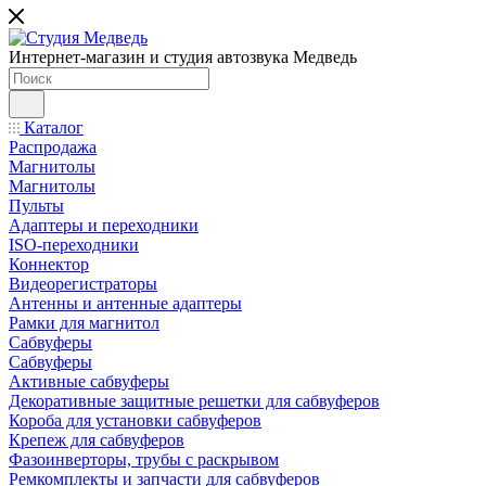
Интернет-магазин и студия автозвука Медведь
Каталог
Распродажа
Магнитолы
Магнитолы
Пульты
Адаптеры и переходники
ISO-переходники
Коннектор
Видеорегистраторы
Антенны и антенные адаптеры
Рамки для магнитол
Сабвуферы
Сабвуферы
Активные сабвуферы
Декоративные защитные решетки для сабвуферов
Короба для установки сабвуферов
Крепеж для сабвуферов
Фазоинверторы, трубы с раскрывом
Ремкомплекты и запчасти для сабвуферов