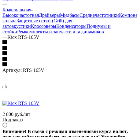
—
Коаксиальная
Высокочастотная
Драйверы
Мидбасы
Среднечастотники
Компоне
кольца
Защитные сетки (Grill) для
автоакустики
Кроссоверы
Конденсаторы
Подиумы и
стойки
Ремкомплекты и запчасти для динамиков
—
Kicx RTS-165V
Артикул:
RTS-165V
2 800
руб.
/шт
Под заказ
Внимание! В связи с резкими изменениями курса валют,
цены на сайте могут быть не актуальными! Уточняйте