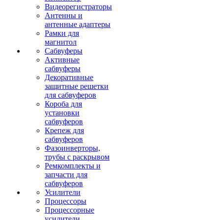
Видеорегистраторы
Антенны и
антенные адаптеры
Рамки для
магнитол
Сабвуферы
Активные
сабвуферы
Декоративные
защитные решетки
для сабвуферов
Короба для
установки
сабвуферов
Крепеж для
сабвуферов
Фазоинверторы,
трубы с раскрывом
Ремкомплекты и
запчасти для
сабвуферов
Усилители
Процессоры
Процессорные
усилители