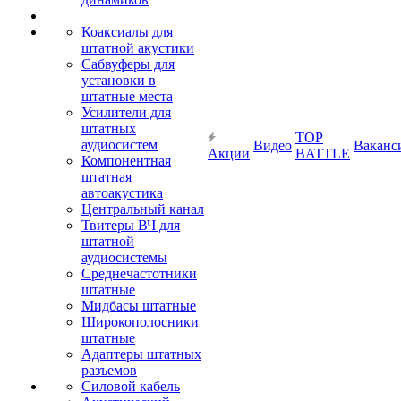
Коаксиалы для
штатной акустики
Сабвуферы для
установки в
штатные места
Усилители для
штатных
TOP
аудиосистем
Видео
Ваканс
Акции
BATTLE
Компонентная
штатная
автоакустика
Центральный канал
Твитеры ВЧ для
штатной
аудиосистемы
Среднечастотники
штатные
Мидбасы штатные
Широкополосники
штатные
Адаптеры штатных
разъемов
Силовой кабель