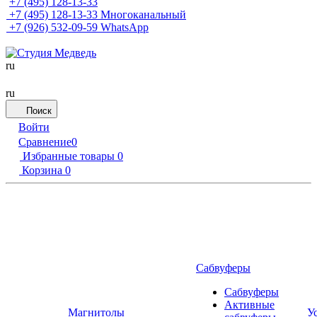
+7 (495) 128-13-33
+7 (495) 128-13-33
Многоканальный
+7 (926) 532-09-59
WhatsApp
ru
ru
Поиск
Войти
Сравнение
0
Избранные товары
0
Корзина
0
Сабвуферы
Сабвуферы
Активные
Магнитолы
У