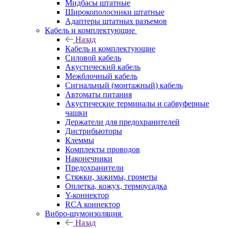
Мидбасы штатные
Широкополосники штатные
Адаптеры штатных разъемов
Кабель и комплектующие
Назад
Кабель и комплектующие
Силовой кабель
Акустический кабель
Межблочный кабель
Сигнальный (монтажный) кабель
Автоматы питания
Акустические терминалы и сабвуферные
чашки
Держатели для предохранителей
Дистрибьюторы
Клеммы
Комплекты проводов
Наконечники
Предохранители
Стяжки, зажимы, грометы
Оплетка, кожух, термоусадка
Y-коннектор
RCA коннектор
Вибро-шумоизоляция
Назад