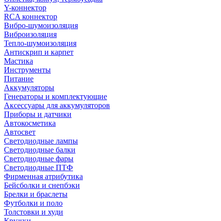
Y-коннектор
RCA коннектор
Вибро-шумоизоляция
Виброизоляция
Тепло-шумоизоляция
Антискрип и карпет
Мастика
Инструменты
Питание
Аккумуляторы
Генераторы и комплектующие
Аксессуары для аккумуляторов
Приборы и датчики
Автокосметика
Автосвет
Светодиодные лампы
Светодиодные балки
Светодиодные фары
Светодиодные ПТФ
Фирменная атрибутика
Бейсболки и снепбэки
Брелки и браслеты
Футболки и поло
Толстовки и худи
Кружки