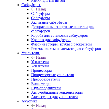
Рамки для магнитол
Сабвуферы
Назад
Сабвуферы
Сабвуферы
Активные сабвуферы
Декоративные защитные решетки для
сабвуферов
Короба для установки сабвуферов
Крепеж для сабвуферов
Фазоинверторы, трубы с раскрывом
Ремкомплекты и запчасти для сабвуферов
Усилители
Назад
Усилители
Усилители
Процессоры
Процессорные усилители
Преобразователи
Вольтметры
Шумоподавители
Автомобильные конденсаторы
Аксессуары для усилителей
Акустика
Назад